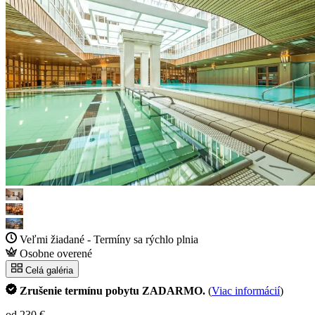
Veľmi žiadané - Termíny sa rýchlo plnia
Osobne overené
Celá galéria
Zrušenie termínu pobytu ZADARMO.
(
Viac informácií
)
od 230 €