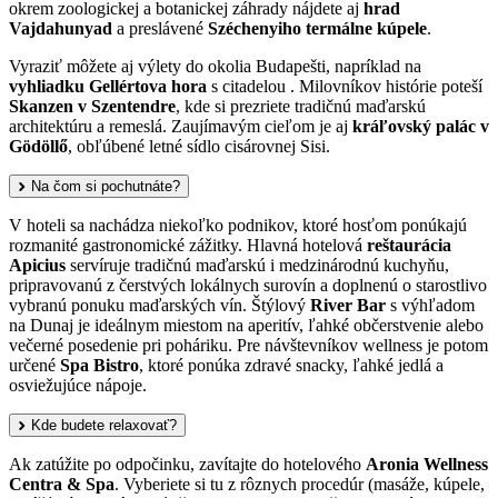
okrem zoologickej a botanickej záhrady nájdete aj
hrad
Vajdahunyad
a preslávené
Széchenyiho termálne kúpele
.
Vyraziť môžete aj výlety do okolia Budapešti, napríklad na
vyhliadku Gellértova hora
s citadelou . Milovníkov histórie poteší
Skanzen v Szentendre
, kde si prezriete tradičnú maďarskú
architektúru a remeslá. Zaujímavým cieľom je aj
kráľovský palác v
Gödöllő
, obľúbené letné sídlo cisárovnej Sisi.
Na čom si pochutnáte?
V hoteli sa nachádza niekoľko podnikov, ktoré hosťom ponúkajú
rozmanité gastronomické zážitky. Hlavná hotelová
reštaurácia
Apicius
servíruje tradičnú maďarskú i medzinárodnú kuchyňu,
pripravovanú z čerstvých lokálnych surovín a doplnenú o starostlivo
vybranú ponuku maďarských vín. Štýlový
River Bar
s výhľadom
na Dunaj je ideálnym miestom na aperitív, ľahké občerstvenie alebo
večerné posedenie pri poháriku. Pre návštevníkov wellness je potom
určené
Spa Bistro
, ktoré ponúka zdravé snacky, ľahké jedlá a
osviežujúce nápoje.
Kde budete relaxovať?
Ak zatúžite po odpočinku, zavítajte do hotelového
Aronia Wellness
Centra & Spa
. Vyberiete si tu z rôznych procedúr (masáže, kúpele,