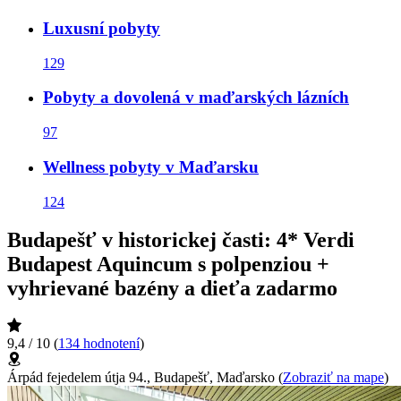
Luxusní pobyty
129
Pobyty a dovolená v maďarských lázních
97
Wellness pobyty v Maďarsku
124
Budapešť v historickej časti: 4* Verdi
Budapest Aquincum s polpenziou +
vyhrievané bazény a dieťa zadarmo
9,4 / 10
(
134 hodnotení
)
Árpád fejedelem útja 94., Budapešť, Maďarsko
(
Zobraziť na mape
)