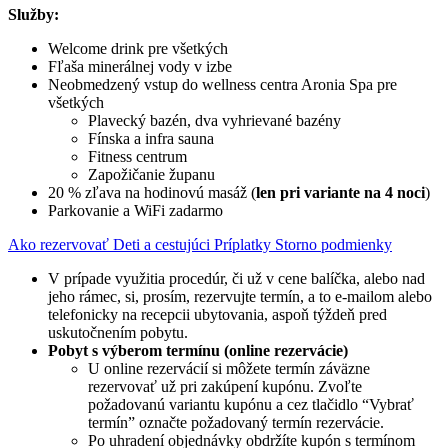
Služby:
Welcome drink pre všetkých
Fľaša minerálnej vody v izbe
Neobmedzený vstup do wellness centra Aronia Spa pre
všetkých
Plavecký bazén, dva vyhrievané bazény
Fínska a infra sauna
Fitness centrum
Zapožičanie županu
20 % zľava na hodinovú masáž (
len pri variante na 4 noci
)
Parkovanie a WiFi zadarmo
Ako rezervovať
Deti a cestujúci
Príplatky
Storno podmienky
V prípade využitia procedúr, či už v cene balíčka, alebo nad
jeho rámec, si, prosím, rezervujte termín, a to e-mailom alebo
telefonicky na recepcii ubytovania, aspoň týždeň pred
uskutočnením pobytu.
Pobyt s výberom termínu (online rezervácie)
U online rezervácií si môžete termín záväzne
rezervovať už pri zakúpení kupónu. Zvoľte
požadovanú variantu kupónu a cez tlačidlo “Vybrať
termín” označte požadovaný termín rezervácie.
Po uhradení objednávky obdržíte kupón s termínom