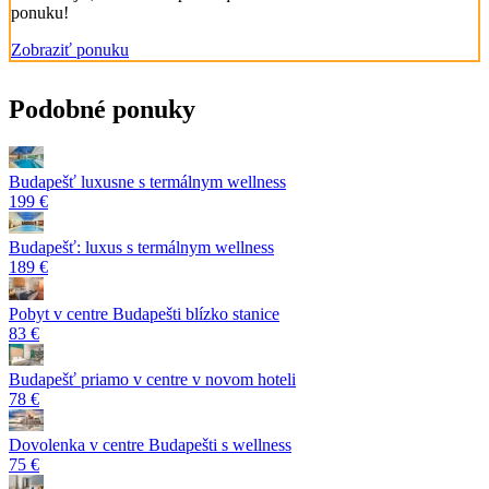
ponuku!
Zobraziť ponuku
Podobné ponuky
Budapešť luxusne s termálnym wellness
199 €
Budapešť: luxus s termálnym wellness
189 €
Pobyt v centre Budapešti blízko stanice
83 €
Budapešť priamo v centre v novom hoteli
78 €
Dovolenka v centre Budapešti s wellness
75 €