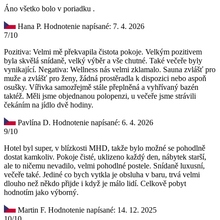
Áno všetko bolo v poriadku .
Hana P.
Hodnotenie napísané: 7. 4. 2026
7/10
Pozitiva: Velmi mě překvapila čistota pokoje. Velkým pozitivem
byla skvělá snídaně, velký výběr a vše chutné. Také večeře byly
vynikající. Negativa: Wellness nás velmi zklamalo. Sauna zvlášť pro
muže a zvlášť pro ženy, žádná prostěradla k dispozici nebo aspoň
osušky. Vířivka samozřejmě stále přeplněná a vyhřívaný bazén
taktéž. Měli jsme objednanou polopenzi, u večeře jsme strávili
čekáním na jídlo dvě hodiny.
Pavlína D.
Hodnotenie napísané: 6. 4. 2026
9/10
Hotel byl super, v blízkosti MHD, takže bylo možné se pohodlně
dostat kamkoliv. Pokoje čisté, uklizeno každý den, nábytek starší,
ale to ničemu nevadilo, velmi pohodlné postele. Snídaně luxusní,
večeře také. Jediné co bych vytkla je obsluha v baru, trvá velmi
dlouho než někdo přijde i když je málo lidí. Celkově pobyt
hodnotím jako výborný.
Martin F.
Hodnotenie napísané: 14. 12. 2025
10/10