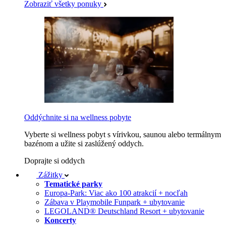
Zobraziť všetky ponuky
Oddýchnite si na wellness pobyte
Vyberte si wellness pobyt s vírivkou, saunou alebo termálnym
bazénom a užite si zaslúžený oddych.
Doprajte si oddych
Zážitky
Tematické parky
Europa-Park: Viac ako 100 atrakcií + nocľah
Zábava v Playmobile Funpark + ubytovanie
LEGOLAND® Deutschland Resort + ubytovanie
Koncerty