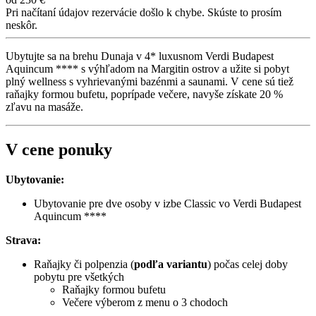
Pri načítaní údajov rezervácie došlo k chybe. Skúste to prosím
neskôr.
Ubytujte sa na brehu Dunaja v 4* luxusnom Verdi Budapest
Aquincum **** s výhľadom na Margitin ostrov a užite si pobyt
plný wellness s vyhrievanými bazénmi a saunami. V cene sú tiež
raňajky formou bufetu, poprípade večere, navyše získate 20 %
zľavu na masáže.
V cene ponuky
Ubytovanie:
Ubytovanie pre dve osoby v izbe Classic vo Verdi Budapest
Aquincum ****
Strava:
Raňajky či polpenzia (
podľa variantu
) počas celej doby
pobytu pre všetkých
Raňajky formou bufetu
Večere výberom z menu o 3 chodoch