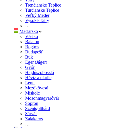
Trenčianske Teplice
Turčianske Teplice
Veľký Meder
Vysoké Tatry
…
Maďarsko
Všetko
Balaton
Bogács
Budapešť
Bük
Eger (Jáger)
Győr
Hajdúszoboszló
Hévíz a okolie
Lenti
Mezőkövesd
Miskolc
Mosonmagyaróvár
Šopron
Szentgotthárd
Sárvár
Zalakaros
…