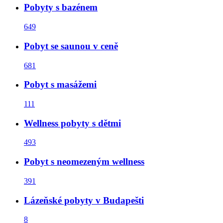
Pobyty s bazénem
649
Pobyt se saunou v ceně
681
Pobyt s masážemi
111
Wellness pobyty s dětmi
493
Pobyt s neomezeným wellness
391
Lázeňské pobyty v Budapešti
8