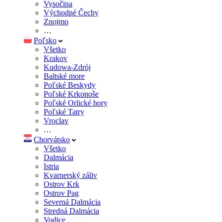
Vysočina
Východné Čechy
Znojmo
…
Poľsko
Všetko
Krakov
Kudowa-Zdrój
Baltské more
Poľské Beskydy
Poľské Krkonoše
Poľské Orlické hory
Poľské Tatry
Vroclav
…
Chorvátsko
Všetko
Dalmácia
Istria
Kvarnerský záliv
Ostrov Krk
Ostrov Pag
Severná Dalmácia
Stredná Dalmácia
Vodice