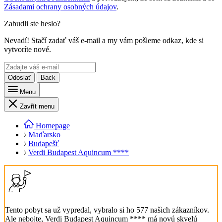
Zásadami ochrany osobných údajov
.
Zabudli ste heslo?
Nevadí! Stačí zadať váš e-mail a my vám pošleme odkaz, kde si
vytvoríte nové.
Odoslať
Back
Menu
Zavřít menu
Homepage
Maďarsko
Budapešť
Verdi Budapest Aquincum ****
Tento pobyt sa už vypredal, vybralo si ho 577 našich zákazníkov.
Ale nebojte, Verdi Budapest Aquincum **** má novú skvelú