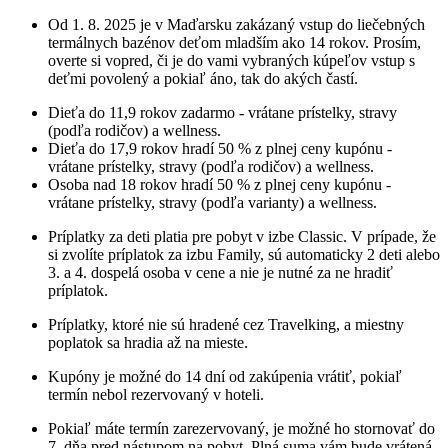
Od 1. 8. 2025 je v Maďarsku zakázaný vstup do liečebných
termálnych bazénov deťom mladším ako 14 rokov. Prosím,
overte si vopred, či je do vami vybraných kúpeľov vstup s
deťmi povolený a pokiaľ áno, tak do akých častí.
Dieťa do 11,9 rokov zadarmo - vrátane prístelky, stravy
(podľa rodičov) a wellness.
Dieťa do 17,9 rokov hradí 50 % z plnej ceny kupónu -
vrátane prístelky, stravy (podľa rodičov) a wellness.
Osoba nad 18 rokov hradí 50 % z plnej ceny kupónu -
vrátane prístelky, stravy (podľa varianty) a wellness.
Príplatky za deti platia pre pobyt v izbe Classic. V prípade, že
si zvolíte príplatok za izbu Family, sú automaticky 2 deti alebo
3. a 4. dospelá osoba v cene a nie je nutné za ne hradiť
príplatok.
Príplatky, ktoré nie sú hradené cez Travelking, a miestny
poplatok sa hradia až na mieste.
Kupóny je možné do 14 dní od zakúpenia vrátiť, pokiaľ
termín nebol rezervovaný v hoteli.
Pokiaľ máte termín zarezervovaný, je možné ho stornovať do
7. dňa pred nástupom na pobyt. Plná suma vám bude vrátená