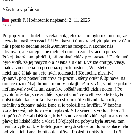
Všechno v pořádku
patrik P.
Hodnotenie napísané: 2. 11. 2025
4/10
Při příjezdu na hotel nás čekal šok, jelikož nám bylo oznámeno, že
neevidují naši rezervaci !!! Po ukázání úhrady pobytu platbou z účtu
nás i přes to nechali sedět 20minut na recepci. Nakonec nás
ubytovali, ale raději jsme měli jet domů a žádat vrácení peněz.
Pokoj, který nám přidělili, připomínal chlév pro prasata ! Evidentně
bylo vidět, že jej narychlo a halabala uklidili, všude chlupy, vlasy,
toaleta znečištěná po předcházejících hostech, WC štětka
nejchutnější jak na veřejných toaletách ! Koupelna plesnivá,
špinavá, pod postelí chuchvalce prachu, stěny odřené, špinavé, na
omítce rozmačkají brouci, okno v pokoji nešlo zavřít, v půlce pokoje
nefungovaly světla ani zásuvky, polštář smrděl cizím potem ! Po
prvotním šoku jsme si chtěli spravit chuť ve wellness, ale to byla
další totální katastrofa ! Nebylo si kam dát z důvodu kapacity
ručníky a župany, takže jsme si je položili na lavičku. V bazénu
voda ledová, nikdo v něm neplaval. V bazénech s vodou 30 a 34
stupňů nás čekal další šok, když jsme ve vodě viděli špínu a zbytky
plavající lidské kůže a vlasů ! Nejlepší na pobytu byla strava, tam
není co vytknout. V hotelu jsme nevydrželi celou dobu zaplaceného
pobytu a jeli jsme domů o den dříve. Poslední průšvih nastal při