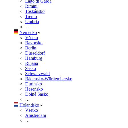
Lago di Garda
Rimini
Toskánsko
Trento
Umbria
…
Nemecko
Všetko
Bavorsko
Berlín
Düsseldorf
Hamburg
Rujana
Sasko
Schwarzwald
Bádensko-Württembersko
Durínsko
Hesensko
Dolné Sasko
…
Holandsko
Všetko
Amsterdam
…