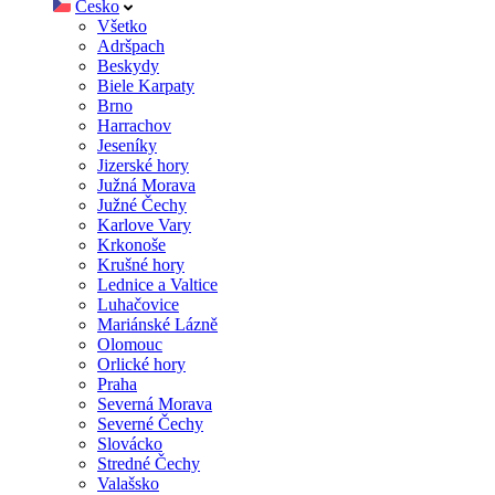
Česko
Všetko
Adršpach
Beskydy
Biele Karpaty
Brno
Harrachov
Jeseníky
Jizerské hory
Južná Morava
Južné Čechy
Karlove Vary
Krkonoše
Krušné hory
Lednice a Valtice
Luhačovice
Mariánské Lázně
Olomouc
Orlické hory
Praha
Severná Morava
Severné Čechy
Slovácko
Stredné Čechy
Valašsko