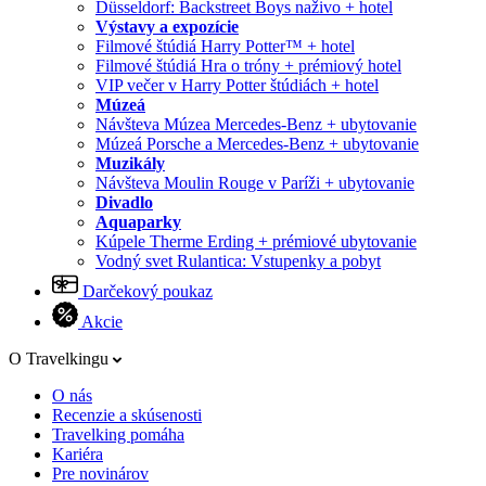
Düsseldorf: Backstreet Boys naživo + hotel
Výstavy a expozície
Filmové štúdiá Harry Potter™ + hotel
Filmové štúdiá Hra o tróny + prémiový hotel
VIP večer v Harry Potter štúdiách + hotel
Múzeá
Návšteva Múzea Mercedes-Benz + ubytovanie
Múzeá Porsche a Mercedes-Benz + ubytovanie
Muzikály
Návšteva Moulin Rouge v Paríži + ubytovanie
Divadlo
Aquaparky
Kúpele Therme Erding + prémiové ubytovanie
Vodný svet Rulantica: Vstupenky a pobyt
Darčekový poukaz
Akcie
O Travelkingu
O nás
Recenzie a skúsenosti
Travelking pomáha
Kariéra
Pre novinárov