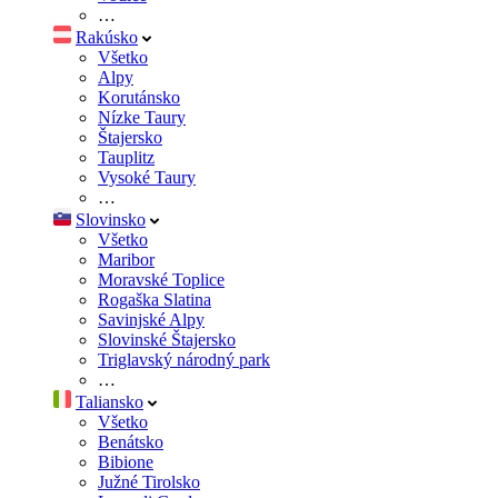
…
Rakúsko
Všetko
Alpy
Korutánsko
Nízke Taury
Štajersko
Tauplitz
Vysoké Taury
…
Slovinsko
Všetko
Maribor
Moravské Toplice
Rogaška Slatina
Savinjské Alpy
Slovinské Štajersko
Triglavský národný park
…
Taliansko
Všetko
Benátsko
Bibione
Južné Tirolsko