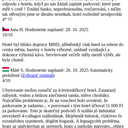
odjezdu z hotelu, když po nás žádali zaplatit parkovné, které jsme
měli v ceně ! Totální fiasko, neprofesionalita, rozčarování, s ničím
tak otřesným jsme se dlouho nesetkali, hotel rozhodně neodpovídá
4* !!!
Jana H.
Hodnotenie napísané: 28. 10. 2025
10/10
Hotel byl blízko dopravy MHD, příměstský vlak hned za rohem do
centra města, bazény v hotelu výborné, snídaně vynikající a
dokonce výborná káva. Servírované večeře měly menší výběr, ale
byly chutné.
Máté S.
Hodnotenie napísané: 26. 10. 2025
Automaticky
preložené (
Zobraziť originál
)
4/10
Ubytovanie možno označiť za 4-hviezdičkový hotel. Zastaraný
nábytok, vodou a hrdzou znečistená sanita, mŕtve chrobáky.
Najväčším problémom je, že na voucheri bolo uvedené, že
parkovanie je zadarmo... v porovnaní s tým hotel účtoval 11 000 Ft
za parkovanie. Toto je skutočný podvod!
A szállás jó indulattal
nevezhető 4-csillagos szállodának. Idejétmúlt bútorok, vízköves és
rozsdafoltos szaniterek, döglött bogarak. A legnagyobb probléma,
hogy az utalványban az szerepelt, hogy a parkolás ingyenes...ehhez