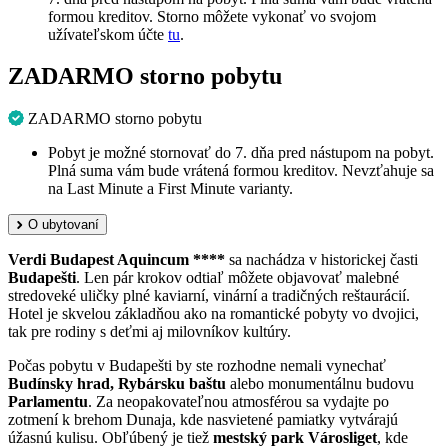
formou kreditov. Storno môžete vykonať vo svojom
užívateľskom účte
tu
.
ZADARMO storno pobytu
ZADARMO storno pobytu
Pobyt je možné stornovať do 7. dňa pred nástupom na pobyt.
Plná suma vám bude vrátená formou kreditov. Nevzťahuje sa
na Last Minute a First Minute varianty.
O ubytovaní
Verdi Budapest Aquincum ****
sa nachádza v historickej časti
Budapešti
. Len pár krokov odtiaľ môžete objavovať malebné
stredoveké uličky plné kaviarní, vinární a tradičných reštaurácií.
Hotel je skvelou základňou ako na romantické pobyty vo dvojici,
tak pre rodiny s deťmi aj milovníkov kultúry.
Počas pobytu v Budapešti by ste rozhodne nemali vynechať
Budínsky hrad, Rybársku baštu
alebo monumentálnu budovu
Parlamentu
. Za neopakovateľnou atmosférou sa vydajte po
zotmení k brehom Dunaja, kde nasvietené pamiatky vytvárajú
úžasnú kulisu. Obľúbený je tiež
mestský park Városliget
, kde