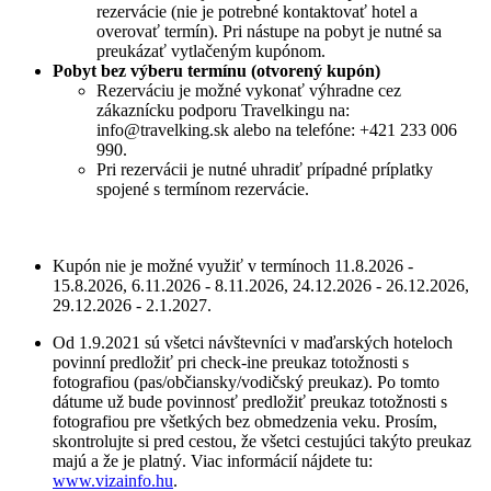
rezervácie (nie je potrebné kontaktovať hotel a
overovať termín). Pri nástupe na pobyt je nutné sa
preukázať vytlačeným kupónom.
Pobyt bez výberu termínu (otvorený kupón)
Rezerváciu je možné vykonať výhradne cez
zákaznícku podporu Travelkingu na:
info@travelking.sk alebo na telefóne: +421 233 006
990.
Pri rezervácii je nutné uhradiť prípadné príplatky
spojené s termínom rezervácie.
Kupón nie je možné využiť v termínoch 11.8.2026 -
15.8.2026, 6.11.2026 - 8.11.2026, 24.12.2026 - 26.12.2026,
29.12.2026 - 2.1.2027.
Od 1.9.2021 sú všetci návštevníci v maďarských hoteloch
povinní predložiť pri check-ine preukaz totožnosti s
fotografiou (pas/občiansky/vodičský preukaz). Po tomto
dátume už bude povinnosť predložiť preukaz totožnosti s
fotografiou pre všetkých bez obmedzenia veku. Prosím,
skontrolujte si pred cestou, že všetci cestujúci takýto preukaz
majú a že je platný. Viac informácií nájdete tu:
www.vizainfo.hu
.