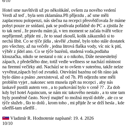
6/10
Hotel sme navštívili už po několikáté, ovšem za nového vedení
Verdi až teď , byla sem zklamána.Při příjezdu , ač sme měli
zaplacenou polopenzi, nás slečna na recepci přesvědčovala že máme
pobyt pouze ze snídaní, pak se podívala pořádně do PC a zjistila že
to tak není , že pravdu mám já, v ten moment se začala tvářit velice
nepříjemně, přijde mi , že to snad zkouší, kolik zákazníků si to
nechá líbit. Co se týče jídla , skvělé ,chutné, bylo toho stále dostatek
pro všechny, až na večeře , jedna litrová flaška vody, víc nic k pití,
výběr z jídel ano. Co se týče bazénů, studená voda,podlaha
klouzačka, nikdo se nestaral o nic a o nikoho, Dále nesnesitelný
zápach, z předešlého dne, totiž vedle wellness se nachází místnost
na firemní večírky atd. Nachází se to ovšem v suterénu, takže nelze
vyvětrat,zápach byl od zvratků. Otevírání bazénu od 6h ráno jak
bylo dáno a psáno ,neexistoval, až od 7h. Při odjezdu sme měli
problém vyjet , nakonec sem musela zpět na recepci , aby nás
laskavě pustili autem ven , a to parkování bylo v ceně ?? . Za dob
kdy byl hotel Aquincum, se nám nic takového nestalo , a to sme tam
byly poměrně často. Nový majiteľ to možná myslí dobře , ale co se
týče služeb , šlo to dolů , krom toho , mi přijde že se drží hesla , kde
ušetříš-tam ušetříš .
Vladimír R.
Hodnotenie napísané: 19. 4. 2026
10/10