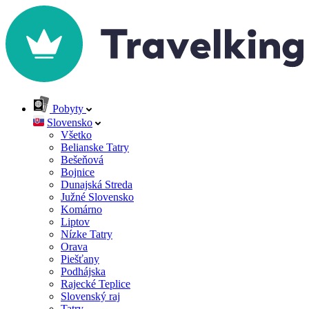
Pobyty
Slovensko
Všetko
Belianske Tatry
Bešeňová
Bojnice
Dunajská Streda
Južné Slovensko
Komárno
Liptov
Nízke Tatry
Orava
Piešťany
Podhájska
Rajecké Teplice
Slovenský raj
Tatry