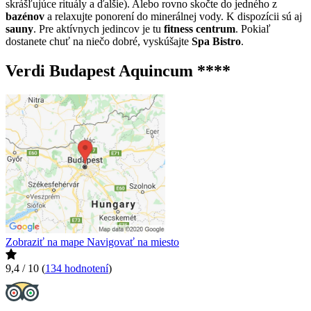
skrášľujúce rituály a ďalšie). Alebo rovno skočte do jedného z
bazénov
a relaxujte ponorení do minerálnej vody. K dispozícii sú aj
sauny
. Pre aktívnych jedincov je tu
fitness centrum
. Pokiaľ
dostanete chuť na niečo dobré, vyskúšajte
Spa Bistro
.
Verdi Budapest Aquincum ****
Zobraziť na mape
Navigovať na miesto
9,4 / 10
(
134 hodnotení
)