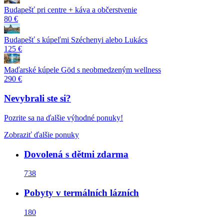
Budapešť pri centre + káva a občerstvenie
80 €
Budapešť s kúpeľmi Széchenyi alebo Lukács
125 €
Maďarské kúpele Göd s neobmedzeným wellness
290 €
Nevybrali ste si?
Pozrite sa na ďalšie výhodné ponuky!
Zobraziť ďalšie ponuky
Dovolená s dětmi zdarma
738
Pobyty v termálních lázních
180