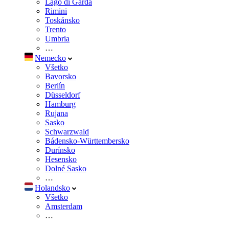
Lago di Garda
Rimini
Toskánsko
Trento
Umbria
…
Nemecko
Všetko
Bavorsko
Berlín
Düsseldorf
Hamburg
Rujana
Sasko
Schwarzwald
Bádensko-Württembersko
Durínsko
Hesensko
Dolné Sasko
…
Holandsko
Všetko
Amsterdam
…