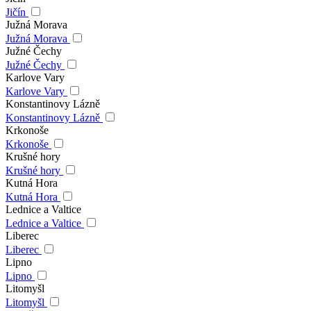
Jičín
Južná Morava
Južná Morava
Južné Čechy
Južné Čechy
Karlove Vary
Karlove Vary
Konstantinovy Lázně
Konstantinovy Lázně
Krkonoše
Krkonoše
Krušné hory
Krušné hory
Kutná Hora
Kutná Hora
Lednice a Valtice
Lednice a Valtice
Liberec
Liberec
Lipno
Lipno
Litomyšl
Litomyšl