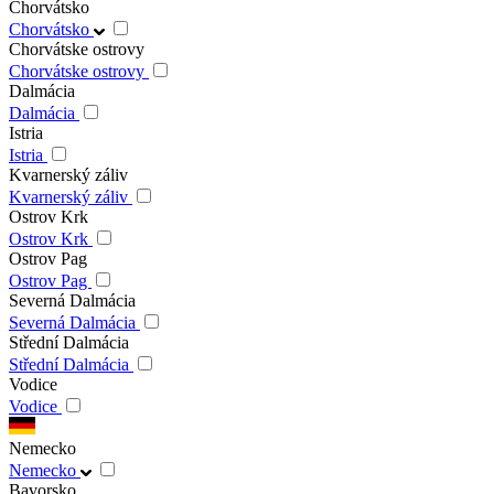
Chorvátsko
Chorvátsko
Chorvátske ostrovy
Chorvátske ostrovy
Dalmácia
Dalmácia
Istria
Istria
Kvarnerský záliv
Kvarnerský záliv
Ostrov Krk
Ostrov Krk
Ostrov Pag
Ostrov Pag
Severná Dalmácia
Severná Dalmácia
Střední Dalmácia
Střední Dalmácia
Vodice
Vodice
Nemecko
Nemecko
Bavorsko