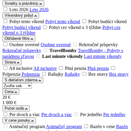
Sviatky a prázdniny
Leto 2026
Leto 2026
Víkendový pobyt
Pobyt tento víkend
Pobyt tento víkend
Pobyt budúci víkend
Pobyt budúci víkend
Pobyt cez víkend o 3 týždne
Pobyt cez
víkend o 3 týždne
Obľúbené filtre
Osobne overené
Osobne overené
Rekreačné príspevky
Rekreačné príspevky
TravelBomby
TravelBomby - Pobyty s
parádnou zľavou
Last minute víkendy
Last minute víkendy
Strava
All inclusive
All inclusive
Plná penzia
Plná penzia
Polpenzia
Polpenzia
Raňajky
Raňajky
Bez stravy
Bez stravy
S dieťaťom zdarma
Cena
20
€
1 000
€
Počet osôb
Pre dvoch a viac
Pre dvoch a viac
Pre jedného
Pre jedného
V cene ponuky
Animačný program
Animačný program
Bazén v cene
Bazén