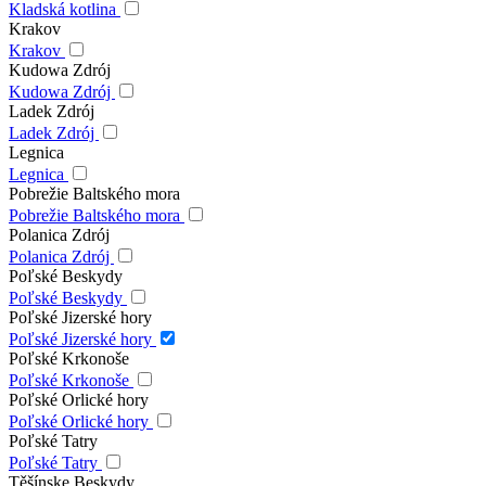
Kladská kotlina
Krakov
Krakov
Kudowa Zdrój
Kudowa Zdrój
Ladek Zdrój
Ladek Zdrój
Legnica
Legnica
Pobrežie Baltského mora
Pobrežie Baltského mora
Polanica Zdrój
Polanica Zdrój
Poľské Beskydy
Poľské Beskydy
Poľské Jizerské hory
Poľské Jizerské hory
Poľské Krkonoše
Poľské Krkonoše
Poľské Orlické hory
Poľské Orlické hory
Poľské Tatry
Poľské Tatry
Těšínske Beskydy