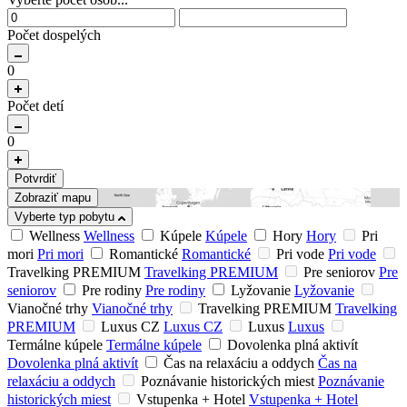
Počet dospelých
0
Počet detí
0
Potvrdiť
Zobraziť mapu
Vyberte typ pobytu
Wellness
Wellness
Kúpele
Kúpele
Hory
Hory
Pri
mori
Pri mori
Romantické
Romantické
Pri vode
Pri vode
Travelking PREMIUM
Travelking PREMIUM
Pre seniorov
Pre
seniorov
Pre rodiny
Pre rodiny
Lyžovanie
Lyžovanie
Vianočné trhy
Vianočné trhy
Travelking PREMIUM
Travelking
PREMIUM
Luxus CZ
Luxus CZ
Luxus
Luxus
Termálne kúpele
Termálne kúpele
Dovolenka plná aktivít
Dovolenka plná aktivít
Čas na relaxáciu a oddych
Čas na
relaxáciu a oddych
Poznávanie historických miest
Poznávanie
historických miest
Vstupenka + Hotel
Vstupenka + Hotel