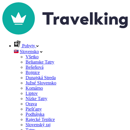
Pobyty
Slovensko
Všetko
Belianske Tatry
Bešeňová
Bojnice
Dunajská Streda
Južné Slovensko
Komárno
Liptov
Nízke Tatry
Orava
Piešťany
Podhájska
Rajecké Teplice
Slovenský raj
Tatry