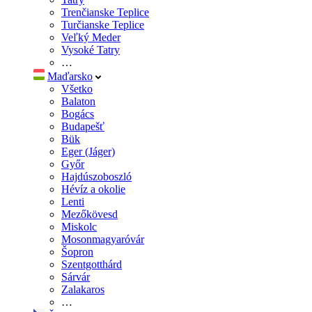
Trenčianske Teplice
Turčianske Teplice
Veľký Meder
Vysoké Tatry
…
Maďarsko
Všetko
Balaton
Bogács
Budapešť
Bük
Eger (Jáger)
Győr
Hajdúszoboszló
Hévíz a okolie
Lenti
Mezőkövesd
Miskolc
Mosonmagyaróvár
Šopron
Szentgotthárd
Sárvár
Zalakaros
…