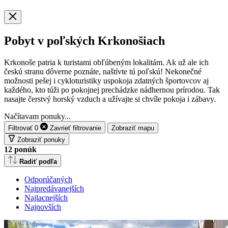
Pobyt v poľských Krkonošiach
Krkonoše patria k turistami obľúbeným lokalitám. Ak už ale ich
českú stranu dôverne poznáte, naštívte tú poľskú! Nekonečné
možnosti pešej i cykloturistiky uspokoja zdatných športovcov aj
každého, kto túži po pokojnej prechádzke nádhernou prírodou. Tak
nasajte čerstvý horský vzduch a užívajte si chvíle pokoja i zábavy.
Načítavam ponuky...
Filtrovať
0
Zavrieť
filtrovanie
Zobraziť mapu
Zobraziť ponuky
12
ponúk
Radiť podľa
Odporúčaných
Najpredávanejších
Najlacnejších
Najnovších