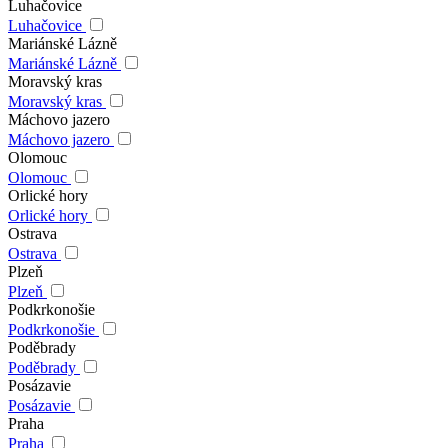
Luhačovice
Luhačovice
Mariánské Lázně
Mariánské Lázně
Moravský kras
Moravský kras
Máchovo jazero
Máchovo jazero
Olomouc
Olomouc
Orlické hory
Orlické hory
Ostrava
Ostrava
Plzeň
Plzeň
Podkrkonošie
Podkrkonošie
Poděbrady
Poděbrady
Posázavie
Posázavie
Praha
Praha