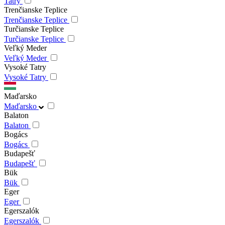
Tatry
Trenčianske Teplice
Trenčianske Teplice
Turčianske Teplice
Turčianske Teplice
Veľký Meder
Veľký Meder
Vysoké Tatry
Vysoké Tatry
Maďarsko
Maďarsko
Balaton
Balaton
Bogács
Bogács
Budapešť
Budapešť
Bük
Bük
Eger
Eger
Egerszalók
Egerszalók