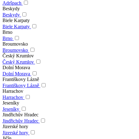
Adršpach
Beskydy
Beskydy
Biele Karpaty
Biele Karpaty
Brno
Brno
Broumovsko
Broumovsko
Český Krumlov
Český Krumlov
Dolní Morava
Dolní Morava
Františkovy Lázně
Františkovy Lázně
Harrachov
Harrachov
Jeseníky
Jeseníky
Jindřichův Hradec
Jindřichův Hradec
Jizerské hory
Jizerské hory
Jičín