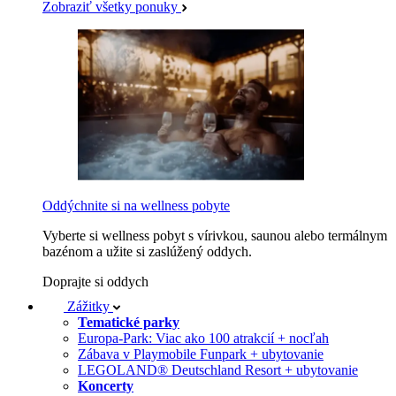
Zobraziť všetky ponuky
Oddýchnite si na wellness pobyte
Vyberte si wellness pobyt s vírivkou, saunou alebo termálnym
bazénom a užite si zaslúžený oddych.
Doprajte si oddych
Zážitky
Tematické parky
Europa-Park: Viac ako 100 atrakcií + nocľah
Zábava v Playmobile Funpark + ubytovanie
LEGOLAND® Deutschland Resort + ubytovanie
Koncerty