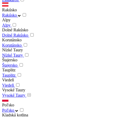
Rakúsko
Rakúsko
Alpy
Alpy
Dolné Rakúsko
Dolné Rakúsko
Korutánsko
Korutánsko
Nízké Taury
Nízké Taury
Štajersko
Štajersko
Tauplitz
Tauplitz
Viedeň
Viedeň
Vysoké Taury
Vysoké Taury
Poľsko
Poľsko
Kladská kotlina