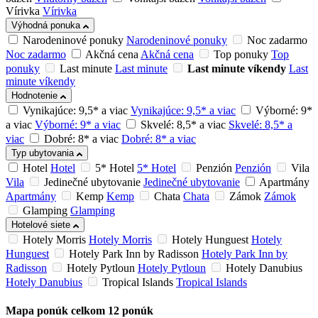
Vírivka
Vírivka
Výhodná ponuka
Narodeninové ponuky
Narodeninové ponuky
Noc zadarmo
Noc zadarmo
Akčná cena
Akčná cena
Top ponuky
Top
ponuky
Last minute
Last minute
Last minute víkendy
Last
minute víkendy
Hodnotenie
Vynikajúce: 9,5* a viac
Vynikajúce: 9,5* a viac
Výborné: 9*
a viac
Výborné: 9* a viac
Skvelé: 8,5* a viac
Skvelé: 8,5* a
viac
Dobré: 8* a viac
Dobré: 8* a viac
Typ ubytovania
Hotel
Hotel
5* Hotel
5* Hotel
Penzión
Penzión
Vila
Vila
Jedinečné ubytovanie
Jedinečné ubytovanie
Apartmány
Apartmány
Kemp
Kemp
Chata
Chata
Zámok
Zámok
Glamping
Glamping
Hotelové siete
Hotely Morris
Hotely Morris
Hotely Hunguest
Hotely
Hunguest
Hotely Park Inn by Radisson
Hotely Park Inn by
Radisson
Hotely Pytloun
Hotely Pytloun
Hotely Danubius
Hotely Danubius
Tropical Islands
Tropical Islands
Mapa ponúk
celkom
12
ponúk