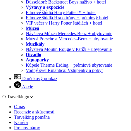
Düsseldorf: Backstreet Boys naživo + hotel
Výstavy a expozície
Filmové štúdiá Harry Potter™ + hotel
Filmové štúdiá Hra o tróny + prémiový hotel
VIP večer v Harry Potter štúdiách + hotel
Múzeá
Návšteva Múzea Mercedes-Benz + ubytovanie
Múzeá Porsche a Mercedes-Benz + ubytovanie
Muzikály
Návšteva Moulin Rouge v Paríži + ubytovanie
Divadlo
Aquaparky
Kúpele Therme Erding + prémiové ubytovanie
Vodný svet Rulantica: Vstupenky a pobyt
Darčekový poukaz
Akcie
O Travelkingu
O nás
Recenzie a skúsenosti
Travelking pomáha
Kariéra
Pre novinárov