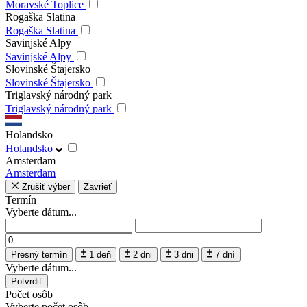
Moravské Toplice
Rogaška Slatina
Rogaška Slatina
Savinjské Alpy
Savinjské Alpy
Slovinské Štajersko
Slovinské Štajersko
Triglavský národný park
Triglavský národný park
Holandsko
Holandsko
Amsterdam
Amsterdam
Zrušiť výber
Zavrieť
Termín
Vyberte dátum...
Presný termín
1 deň
2 dni
3 dni
7 dní
Vyberte dátum...
Potvrdiť
Počet osôb
Vyberte počet osôb...