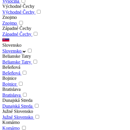
Vysočina
Východné Čechy
Východné Čechy
Znojmo
Znojmo
Západné Čechy
Západné Čechy
Slovensko
Slovensko
Belianske Tatry
Belianske Tatry
Bešeňová
Bešeňová
Bojnice
Bojnice
Bratislava
Bratislava
Dunajská Streda
Dunajská Streda
Južné Slovensko
Južné Slovensko
Komárno
Komárno