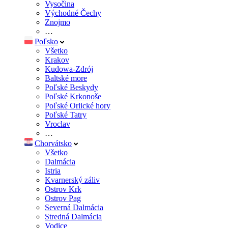
Vysočina
Východné Čechy
Znojmo
…
Poľsko
Všetko
Krakov
Kudowa-Zdrój
Baltské more
Poľské Beskydy
Poľské Krkonoše
Poľské Orlické hory
Poľské Tatry
Vroclav
…
Chorvátsko
Všetko
Dalmácia
Istria
Kvarnerský záliv
Ostrov Krk
Ostrov Pag
Severná Dalmácia
Stredná Dalmácia
Vodice