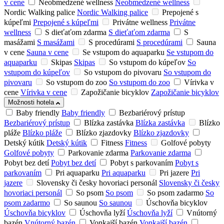
v cene
Neobmedzené wellness
Neobmedzené wellness
Nordic Walking palice
Nordic Walking palice
Prepojené s
kúpeľmi
Prepojené s kúpeľmi
Privátne wellness
Privátne
wellness
S dieťaťom zdarma
S dieťaťom zdarma
S
masážami
S masážami
S procedúrami
S procedúrami
Sauna
v cene
Sauna v cene
Se vstupom do aquaparku
Se vstupom do
aquaparku
Skipas
Skipas
So vstupom do kúpeľov
So
vstupom do kúpeľov
So vstupom do pivovaru
So vstupom do
pivovaru
So vstupom do zoo
So vstupom do zoo
Vírivka v
cene
Vírivka v cene
Zapožičanie bicyklov
Zapožičanie bicyklov
Možnosti hotela
Baby friendly
Baby friendly
Bezbariérový prístup
Bezbariérový prístup
Blízka zastávka
Blízka zastávka
Blízko
pláže
Blízko pláže
Blízko zjazdovky
Blízko zjazdovky
Detský kútik
Detský kútik
Fitness
Fitness
Golfové pobyty
Golfové pobyty
Parkovanie zdarma
Parkovanie zdarma
Pobyt bez detí
Pobyt bez detí
Pobyt s parkovaním
Pobyt s
parkovaním
Pri aquaparku
Pri aquaparku
Pri jazere
Pri
jazere
Slovensky či česky hovoriaci personál
Slovensky či česky
hovoriaci personál
So psom
So psom
So psom zadarmo
So
psom zadarmo
So saunou
So saunou
Úschovňa bicyklov
Úschovňa bicyklov
Úschovňa lyží
Úschovňa lyží
Vnútorný
bazén
Vnútorný bazén
Vonkajší bazén
Vonkajší bazén