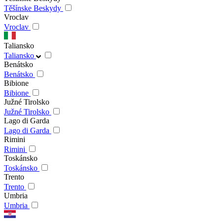
Těšínske Beskydy
Vroclav
Vroclav
Taliansko
Taliansko
Benátsko
Benátsko
Bibione
Bibione
Južné Tirolsko
Južné Tirolsko
Lago di Garda
Lago di Garda
Rimini
Rimini
Toskánsko
Toskánsko
Trento
Trento
Umbria
Umbria