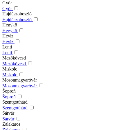
Györ
Györ
Hajdúszoboszló
Hajdúszoboszló
Hegykő
Hegykő
Hévíz
Hévíz
Lenti
Lenti
Mezőkövesd
Mezőkövesd
Miskolc
Miskolc
Mosonmagyaróvár
Mosonmagyaróvár
Šoproň
Šoproň
Szentgotthárd
Szentgotthárd
Sárvár
Sárvár
Zalakaros
Zalakaros