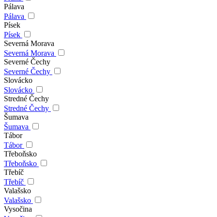
Pálava
Pálava
Písek
Písek
Severná Morava
Severná Morava
Severné Čechy
Severné Čechy
Slovácko
Slovácko
Stredné Čechy
Stredné Čechy
Šumava
Šumava
Tábor
Tábor
Třeboňsko
Třeboňsko
Třebíč
Třebíč
Valašsko
Valašsko
Vysočina