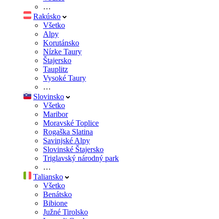
…
Rakúsko
Všetko
Alpy
Korutánsko
Nízke Taury
Štajersko
Tauplitz
Vysoké Taury
…
Slovinsko
Všetko
Maribor
Moravské Toplice
Rogaška Slatina
Savinjské Alpy
Slovinské Štajersko
Triglavský národný park
…
Taliansko
Všetko
Benátsko
Bibione
Južné Tirolsko