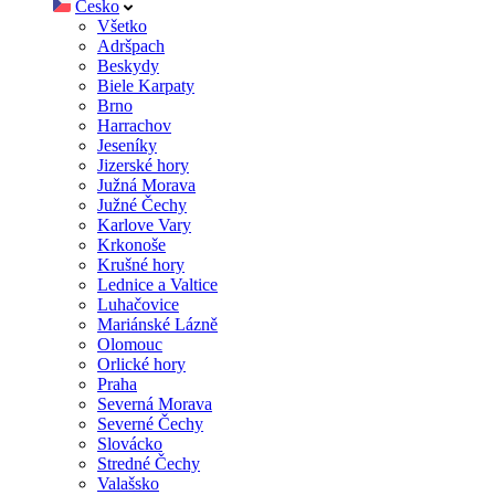
Česko
Všetko
Adršpach
Beskydy
Biele Karpaty
Brno
Harrachov
Jeseníky
Jizerské hory
Južná Morava
Južné Čechy
Karlove Vary
Krkonoše
Krušné hory
Lednice a Valtice
Luhačovice
Mariánské Lázně
Olomouc
Orlické hory
Praha
Severná Morava
Severné Čechy
Slovácko
Stredné Čechy
Valašsko