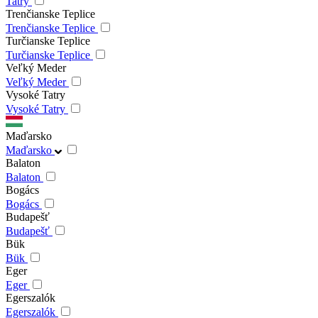
Tatry
Trenčianske Teplice
Trenčianske Teplice
Turčianske Teplice
Turčianske Teplice
Veľký Meder
Veľký Meder
Vysoké Tatry
Vysoké Tatry
Maďarsko
Maďarsko
Balaton
Balaton
Bogács
Bogács
Budapešť
Budapešť
Bük
Bük
Eger
Eger
Egerszalók
Egerszalók