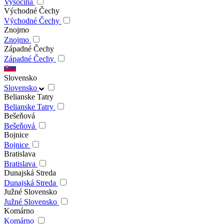
Vysočina
Východné Čechy
Východné Čechy
Znojmo
Znojmo
Západné Čechy
Západné Čechy
Slovensko
Slovensko
Belianske Tatry
Belianske Tatry
Bešeňová
Bešeňová
Bojnice
Bojnice
Bratislava
Bratislava
Dunajská Streda
Dunajská Streda
Južné Slovensko
Južné Slovensko
Komárno
Komárno