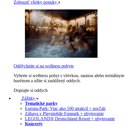
Zobraziť všetky ponuky
Oddýchnite si na wellness pobyte
Vyberte si wellness pobyt s vírivkou, saunou alebo termálnym
bazénom a užite si zaslúžený oddych.
Doprajte si oddych
Zážitky
Tematické parky
Europa-Park: Viac ako 100 atrakcií + nocľah
Zábava v Playmobile Funpark + ubytovanie
LEGOLAND® Deutschland Resort + ubytovanie
Koncerty