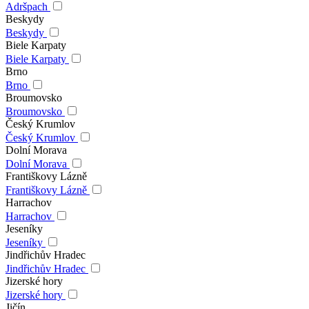
Adršpach
Beskydy
Beskydy
Biele Karpaty
Biele Karpaty
Brno
Brno
Broumovsko
Broumovsko
Český Krumlov
Český Krumlov
Dolní Morava
Dolní Morava
Františkovy Lázně
Františkovy Lázně
Harrachov
Harrachov
Jeseníky
Jeseníky
Jindřichův Hradec
Jindřichův Hradec
Jizerské hory
Jizerské hory
Jičín