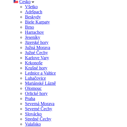
Česko
Všetko
Adršpach
Beskydy
Biele Karpaty
Brno
Harrachov
Jeseníky
Jizerské hory
Južná Morava
Južné Čechy
Karlove Vary
Krkonoše
Krušné hory
Lednice a Valtice
Luhačovice
Mariánské Lázně
Olomouc
Orlické hory
Praha
Severná Morava
Severné Čechy
Slovácko
Stredné Čechy
Valašsko