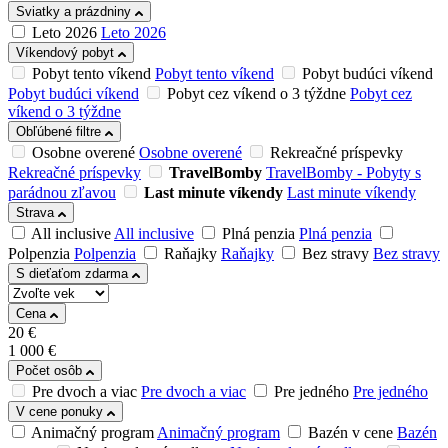
Sviatky a prázdniny
Leto 2026
Leto 2026
Víkendový pobyt
Pobyt tento víkend
Pobyt tento víkend
Pobyt budúci víkend
Pobyt budúci víkend
Pobyt cez víkend o 3 týždne
Pobyt cez
víkend o 3 týždne
Obľúbené filtre
Osobne overené
Osobne overené
Rekreačné príspevky
Rekreačné príspevky
TravelBomby
TravelBomby - Pobyty s
parádnou zľavou
Last minute víkendy
Last minute víkendy
Strava
All inclusive
All inclusive
Plná penzia
Plná penzia
Polpenzia
Polpenzia
Raňajky
Raňajky
Bez stravy
Bez stravy
S dieťaťom zdarma
Cena
20
€
1 000
€
Počet osôb
Pre dvoch a viac
Pre dvoch a viac
Pre jedného
Pre jedného
V cene ponuky
Animačný program
Animačný program
Bazén v cene
Bazén