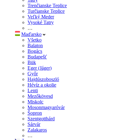
Trenčianske Teplice
Turčianske Teplice
Veľký Meder
Vysoké Tatry
…
Maďarsko
Všetko
Balaton
Bogács
Budapešť
Bük
Eger (Jáger)
Győr
Hajdúszoboszló
Hévíz a okolie
Lenti
Mezőkövesd
Miskolc
Mosonmagyaróvár
Šopron
Szentgotthárd
Sárvár
Zalakaros
…