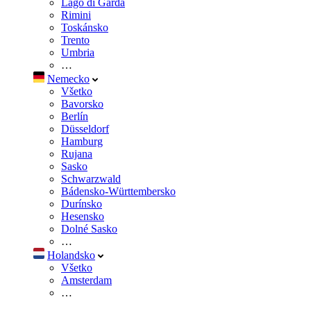
Lago di Garda
Rimini
Toskánsko
Trento
Umbria
…
Nemecko
Všetko
Bavorsko
Berlín
Düsseldorf
Hamburg
Rujana
Sasko
Schwarzwald
Bádensko-Württembersko
Durínsko
Hesensko
Dolné Sasko
…
Holandsko
Všetko
Amsterdam
…