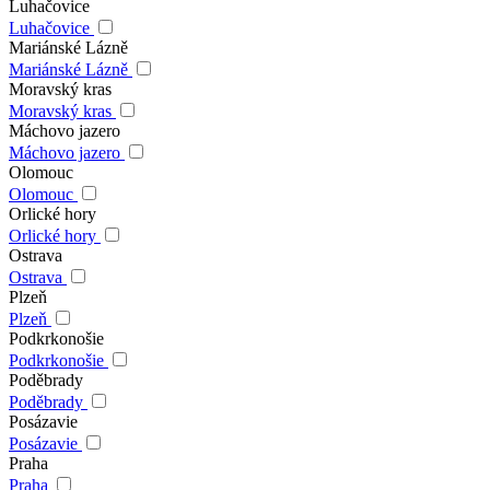
Luhačovice
Luhačovice
Mariánské Lázně
Mariánské Lázně
Moravský kras
Moravský kras
Máchovo jazero
Máchovo jazero
Olomouc
Olomouc
Orlické hory
Orlické hory
Ostrava
Ostrava
Plzeň
Plzeň
Podkrkonošie
Podkrkonošie
Poděbrady
Poděbrady
Posázavie
Posázavie
Praha
Praha