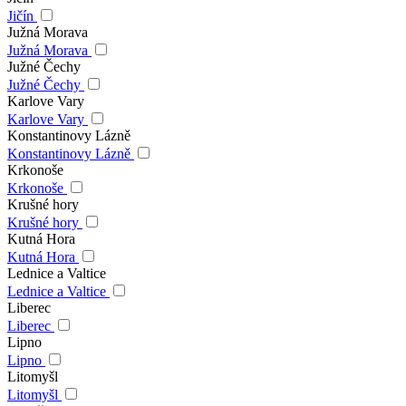
Jičín
Južná Morava
Južná Morava
Južné Čechy
Južné Čechy
Karlove Vary
Karlove Vary
Konstantinovy Lázně
Konstantinovy Lázně
Krkonoše
Krkonoše
Krušné hory
Krušné hory
Kutná Hora
Kutná Hora
Lednice a Valtice
Lednice a Valtice
Liberec
Liberec
Lipno
Lipno
Litomyšl
Litomyšl