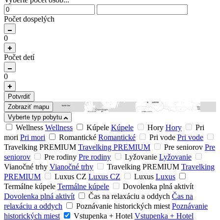
Počet dospelých
0
Počet detí
0
Potvrdiť
Zobraziť mapu
Vyberte typ pobytu
Wellness
Wellness
Kúpele
Kúpele
Hory
Hory
Pri
mori
Pri mori
Romantické
Romantické
Pri vode
Pri vode
Travelking PREMIUM
Travelking PREMIUM
Pre seniorov
Pre
seniorov
Pre rodiny
Pre rodiny
Lyžovanie
Lyžovanie
Vianočné trhy
Vianočné trhy
Travelking PREMIUM
Travelking
PREMIUM
Luxus CZ
Luxus CZ
Luxus
Luxus
Termálne kúpele
Termálne kúpele
Dovolenka plná aktivít
Dovolenka plná aktivít
Čas na relaxáciu a oddych
Čas na
relaxáciu a oddych
Poznávanie historických miest
Poznávanie
historických miest
Vstupenka + Hotel
Vstupenka + Hotel