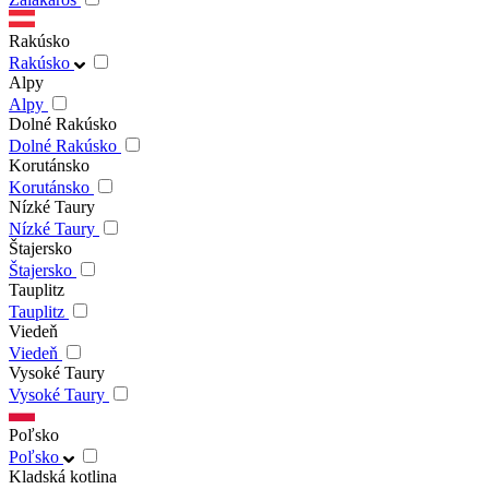
Rakúsko
Rakúsko
Alpy
Alpy
Dolné Rakúsko
Dolné Rakúsko
Korutánsko
Korutánsko
Nízké Taury
Nízké Taury
Štajersko
Štajersko
Tauplitz
Tauplitz
Viedeň
Viedeň
Vysoké Taury
Vysoké Taury
Poľsko
Poľsko
Kladská kotlina