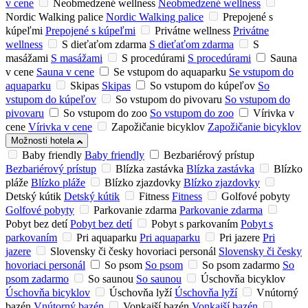
v cene
Neobmedzené wellness
Neobmedzené wellness
Nordic Walking palice
Nordic Walking palice
Prepojené s
kúpeľmi
Prepojené s kúpeľmi
Privátne wellness
Privátne
wellness
S dieťaťom zdarma
S dieťaťom zdarma
S
masážami
S masážami
S procedúrami
S procedúrami
Sauna
v cene
Sauna v cene
Se vstupom do aquaparku
Se vstupom do
aquaparku
Skipas
Skipas
So vstupom do kúpeľov
So
vstupom do kúpeľov
So vstupom do pivovaru
So vstupom do
pivovaru
So vstupom do zoo
So vstupom do zoo
Vírivka v
cene
Vírivka v cene
Zapožičanie bicyklov
Zapožičanie bicyklov
Možnosti hotela
Baby friendly
Baby friendly
Bezbariérový prístup
Bezbariérový prístup
Blízka zastávka
Blízka zastávka
Blízko
pláže
Blízko pláže
Blízko zjazdovky
Blízko zjazdovky
Detský kútik
Detský kútik
Fitness
Fitness
Golfové pobyty
Golfové pobyty
Parkovanie zdarma
Parkovanie zdarma
Pobyt bez detí
Pobyt bez detí
Pobyt s parkovaním
Pobyt s
parkovaním
Pri aquaparku
Pri aquaparku
Pri jazere
Pri
jazere
Slovensky či česky hovoriaci personál
Slovensky či česky
hovoriaci personál
So psom
So psom
So psom zadarmo
So
psom zadarmo
So saunou
So saunou
Úschovňa bicyklov
Úschovňa bicyklov
Úschovňa lyží
Úschovňa lyží
Vnútorný
bazén
Vnútorný bazén
Vonkajší bazén
Vonkajší bazén