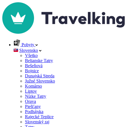
Pobyty
Slovensko
Všetko
Belianske Tatry
Bešeňová
Bojnice
Dunajská Streda
Južné Slovensko
Komárno
Liptov
Nízke Tatry
Orava
Piešťany
Podhájska
Rajecké Teplice
Slovenský raj
Tatry