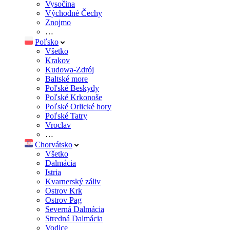
Vysočina
Východné Čechy
Znojmo
…
Poľsko
Všetko
Krakov
Kudowa-Zdrój
Baltské more
Poľské Beskydy
Poľské Krkonoše
Poľské Orlické hory
Poľské Tatry
Vroclav
…
Chorvátsko
Všetko
Dalmácia
Istria
Kvarnerský záliv
Ostrov Krk
Ostrov Pag
Severná Dalmácia
Stredná Dalmácia
Vodice