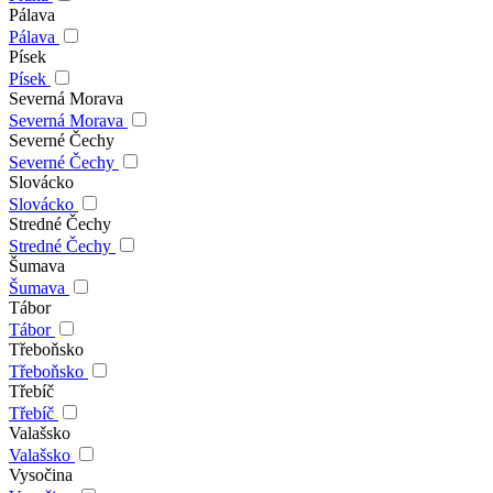
Pálava
Pálava
Písek
Písek
Severná Morava
Severná Morava
Severné Čechy
Severné Čechy
Slovácko
Slovácko
Stredné Čechy
Stredné Čechy
Šumava
Šumava
Tábor
Tábor
Třeboňsko
Třeboňsko
Třebíč
Třebíč
Valašsko
Valašsko
Vysočina