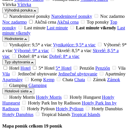
Vírivka
Vírivka
Výhodná ponuka
Narodeninové ponuky
Narodeninové ponuky
Noc zadarmo
Noc zadarmo
Akčná cena
Akčná cena
Top ponuky
Top
ponuky
Last minute
Last minute
Last minute víkendy
Last
minute víkendy
Hodnotenie
Vynikajúce: 9,5* a viac
Vynikajúce: 9,5* a viac
Výborné: 9*
a viac
Výborné: 9* a viac
Skvelé: 8,5* a viac
Skvelé: 8,5* a
viac
Dobré: 8* a viac
Dobré: 8* a viac
Typ ubytovania
Hotel
Hotel
5* Hotel
5* Hotel
Penzión
Penzión
Vila
Vila
Jedinečné ubytovanie
Jedinečné ubytovanie
Apartmány
Apartmány
Kemp
Kemp
Chata
Chata
Zámok
Zámok
Glamping
Glamping
Hotelové siete
Hotely Morris
Hotely Morris
Hotely Hunguest
Hotely
Hunguest
Hotely Park Inn by Radisson
Hotely Park Inn by
Radisson
Hotely Pytloun
Hotely Pytloun
Hotely Danubius
Hotely Danubius
Tropical Islands
Tropical Islands
Mapa ponúk
celkom
19
ponúk