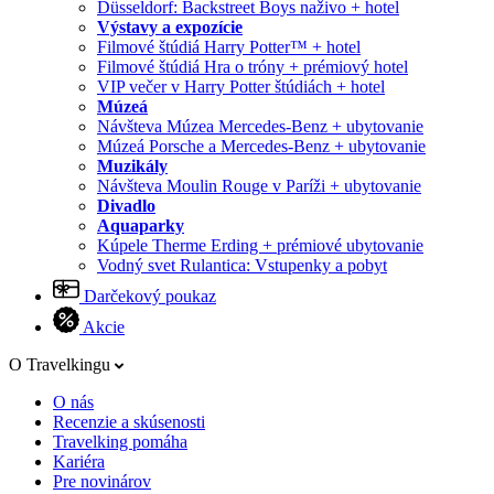
Düsseldorf: Backstreet Boys naživo + hotel
Výstavy a expozície
Filmové štúdiá Harry Potter™ + hotel
Filmové štúdiá Hra o tróny + prémiový hotel
VIP večer v Harry Potter štúdiách + hotel
Múzeá
Návšteva Múzea Mercedes-Benz + ubytovanie
Múzeá Porsche a Mercedes-Benz + ubytovanie
Muzikály
Návšteva Moulin Rouge v Paríži + ubytovanie
Divadlo
Aquaparky
Kúpele Therme Erding + prémiové ubytovanie
Vodný svet Rulantica: Vstupenky a pobyt
Darčekový poukaz
Akcie
O Travelkingu
O nás
Recenzie a skúsenosti
Travelking pomáha
Kariéra
Pre novinárov