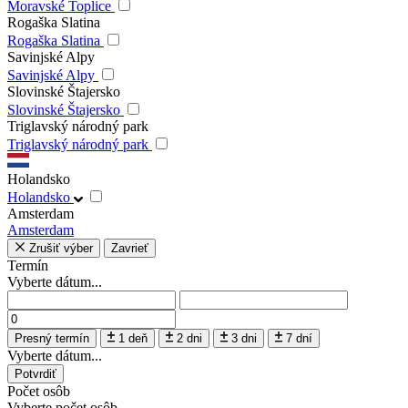
Moravské Toplice
Rogaška Slatina
Rogaška Slatina
Savinjské Alpy
Savinjské Alpy
Slovinské Štajersko
Slovinské Štajersko
Triglavský národný park
Triglavský národný park
Holandsko
Holandsko
Amsterdam
Amsterdam
Zrušiť výber
Zavrieť
Termín
Vyberte dátum...
Presný termín
1 deň
2 dni
3 dni
7 dní
Vyberte dátum...
Potvrdiť
Počet osôb
Vyberte počet osôb...