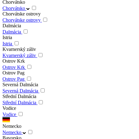
Chorvátsko
Chorvátsko
Chorvátske ostrovy
Chorvátske ostrovy
Dalmácia
Dalmácia
Istria
Istria
Kvarnerský záliv
Kvarnerský záliv
Ostrov Krk
Ostrov Krk
Ostrov Pag
Ostrov Pag
Severná Dalmácia
Severná Dalmácia
Střední Dalmácia
Střední Dalmácia
Vodice
Vodice
Nemecko
Nemecko
Bavorsko