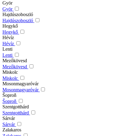
Györ
Györ
Hajdúszoboszló
Hajdúszoboszló
Hegykő
Hegykő
Hévíz
Hévíz
Lenti
Lenti
Mezőkövesd
Mezőkövesd
Miskolc
Miskolc
Mosonmagyaróvár
Mosonmagyaróvár
Šoproň
Šoproň
Szentgotthárd
Szentgotthárd
Sárvár
Sárvár
Zalakaros
Zalakaros