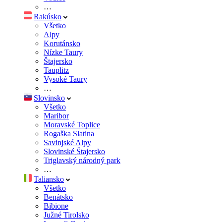
…
Rakúsko
Všetko
Alpy
Korutánsko
Nízke Taury
Štajersko
Tauplitz
Vysoké Taury
…
Slovinsko
Všetko
Maribor
Moravské Toplice
Rogaška Slatina
Savinjské Alpy
Slovinské Štajersko
Triglavský národný park
…
Taliansko
Všetko
Benátsko
Bibione
Južné Tirolsko