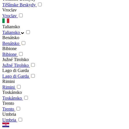
Těšínske Beskydy
Vroclav
Vroclav
Taliansko
Taliansko
Benátsko
Benátsko
Bibione
Bibione
Južné Tirolsko
Južné Tirolsko
Lago di Garda
Lago di Garda
Rimini
Rimini
Toskánsko
Toskánsko
Trento
Trento
Umbria
Umbria