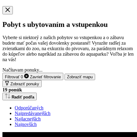
Pobyt s ubytovaním a vstupenkou
Vyberte si niektorý z našich pobytov so vstupenkou a o zábavu
budete mať počas vašej dovolenky postarané! Vyrazíte radšej za
zvieratkami do zoo, na exkurziu do pivovaru, za parádnym relaxom
do kúpeľov alebo napríklad za zábavou do aquaparku? Voľba je len
na vás!
Načítavam ponuky...
Filtrovať
0
Zavrieť
filtrovanie
Zobraziť mapu
Zobraziť ponuky
19
ponúk
Radiť podľa
Odporúčaných
Najpredávanejších
Najlacnejších
Najnovších