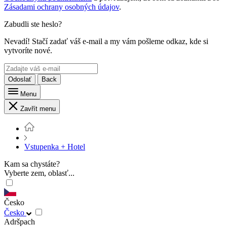
Zásadami ochrany osobných údajov
.
Zabudli ste heslo?
Nevadí! Stačí zadať váš e-mail a my vám pošleme odkaz, kde si
vytvoríte nové.
Odoslať
Back
Menu
Zavřít menu
Vstupenka + Hotel
Kam sa chystáte?
Vyberte zem, oblasť...
Česko
Česko
Adršpach