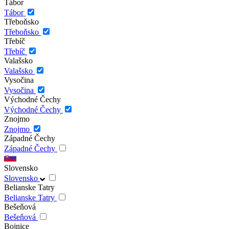
Tábor
Tábor
Třeboňsko
Třeboňsko
Třebíč
Třebíč
Valašsko
Valašsko
Vysočina
Vysočina
Východné Čechy
Východné Čechy
Znojmo
Znojmo
Západné Čechy
Západné Čechy
Slovensko
Slovensko
Belianske Tatry
Belianske Tatry
Bešeňová
Bešeňová
Bojnice