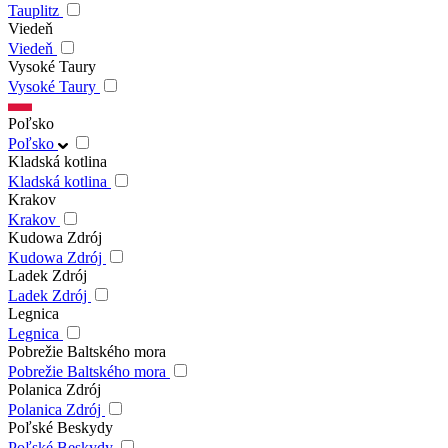
Tauplitz
Viedeň
Viedeň
Vysoké Taury
Vysoké Taury
Poľsko
Poľsko
Kladská kotlina
Kladská kotlina
Krakov
Krakov
Kudowa Zdrój
Kudowa Zdrój
Ladek Zdrój
Ladek Zdrój
Legnica
Legnica
Pobrežie Baltského mora
Pobrežie Baltského mora
Polanica Zdrój
Polanica Zdrój
Poľské Beskydy
Poľské Beskydy