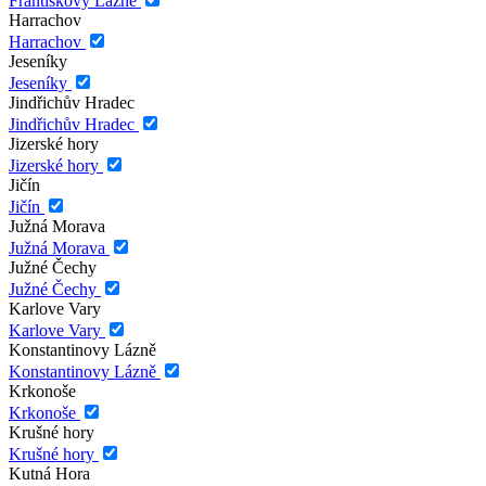
Františkovy Lázně
Harrachov
Harrachov
Jeseníky
Jeseníky
Jindřichův Hradec
Jindřichův Hradec
Jizerské hory
Jizerské hory
Jičín
Jičín
Južná Morava
Južná Morava
Južné Čechy
Južné Čechy
Karlove Vary
Karlove Vary
Konstantinovy Lázně
Konstantinovy Lázně
Krkonoše
Krkonoše
Krušné hory
Krušné hory
Kutná Hora