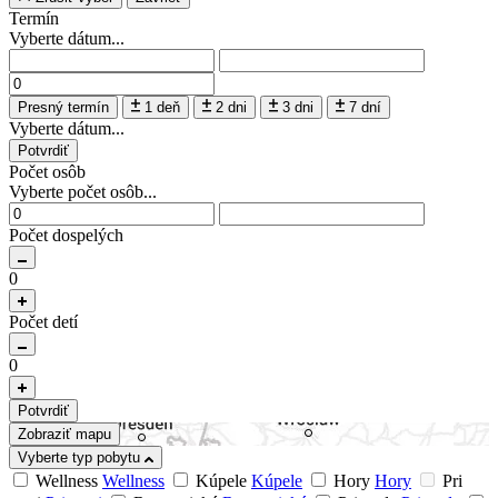
Termín
Vyberte dátum...
Presný termín
1 deň
2 dni
3 dni
7 dní
Vyberte dátum...
Potvrdiť
Počet osôb
Vyberte počet osôb...
Počet dospelých
0
Počet detí
0
Potvrdiť
Zobraziť mapu
Vyberte typ pobytu
Wellness
Wellness
Kúpele
Kúpele
Hory
Hory
Pri