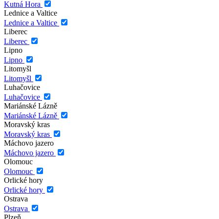
Kutná Hora
Lednice a Valtice
Lednice a Valtice
Liberec
Liberec
Lipno
Lipno
Litomyšl
Litomyšl
Luhačovice
Luhačovice
Mariánské Lázně
Mariánské Lázně
Moravský kras
Moravský kras
Máchovo jazero
Máchovo jazero
Olomouc
Olomouc
Orlické hory
Orlické hory
Ostrava
Ostrava
Plzeň