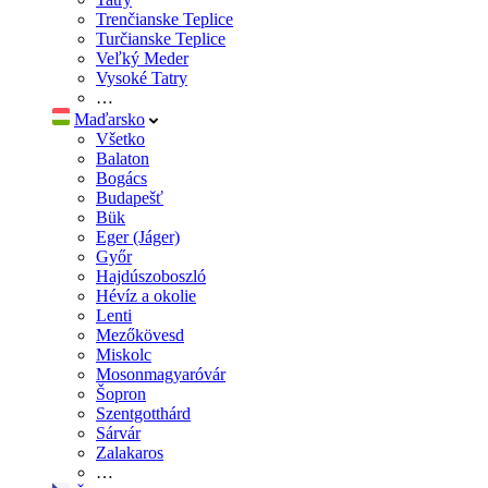
Trenčianske Teplice
Turčianske Teplice
Veľký Meder
Vysoké Tatry
…
Maďarsko
Všetko
Balaton
Bogács
Budapešť
Bük
Eger (Jáger)
Győr
Hajdúszoboszló
Hévíz a okolie
Lenti
Mezőkövesd
Miskolc
Mosonmagyaróvár
Šopron
Szentgotthárd
Sárvár
Zalakaros
…