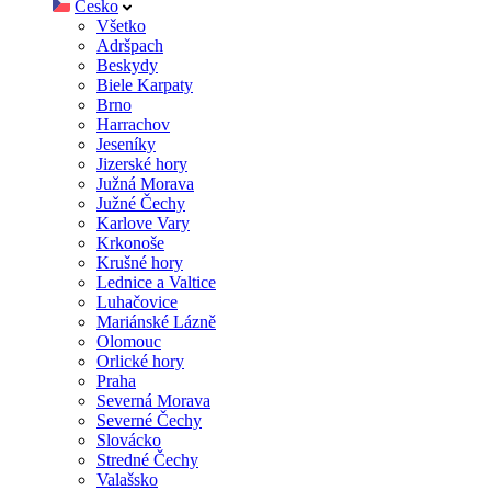
Česko
Všetko
Adršpach
Beskydy
Biele Karpaty
Brno
Harrachov
Jeseníky
Jizerské hory
Južná Morava
Južné Čechy
Karlove Vary
Krkonoše
Krušné hory
Lednice a Valtice
Luhačovice
Mariánské Lázně
Olomouc
Orlické hory
Praha
Severná Morava
Severné Čechy
Slovácko
Stredné Čechy
Valašsko