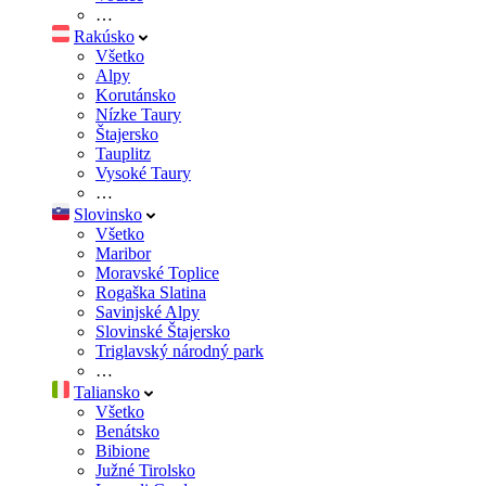
…
Rakúsko
Všetko
Alpy
Korutánsko
Nízke Taury
Štajersko
Tauplitz
Vysoké Taury
…
Slovinsko
Všetko
Maribor
Moravské Toplice
Rogaška Slatina
Savinjské Alpy
Slovinské Štajersko
Triglavský národný park
…
Taliansko
Všetko
Benátsko
Bibione
Južné Tirolsko