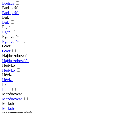
Bogács
Budapešť
Budapešť
Bük
Bük
Eger
Eger
Egerszalók
Egerszalók
Györ
Györ
Hajdúszoboszló
Hajdúszoboszló
Hegykő
Hegykő
Hévíz
Hévíz
Lenti
Lenti
Mezőkövesd
Mezőkövesd
Miskolc
Miskolc