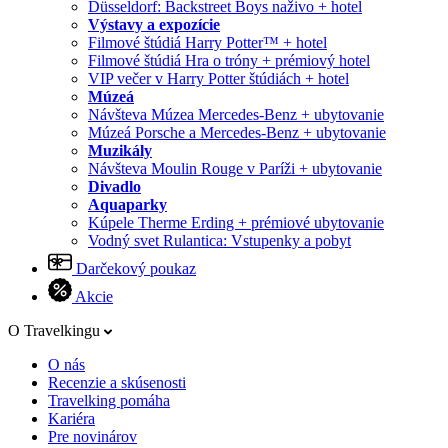
Düsseldorf: Backstreet Boys naživo + hotel
Výstavy a expozície
Filmové štúdiá Harry Potter™ + hotel
Filmové štúdiá Hra o tróny + prémiový hotel
VIP večer v Harry Potter štúdiách + hotel
Múzeá
Návšteva Múzea Mercedes-Benz + ubytovanie
Múzeá Porsche a Mercedes-Benz + ubytovanie
Muzikály
Návšteva Moulin Rouge v Paríži + ubytovanie
Divadlo
Aquaparky
Kúpele Therme Erding + prémiové ubytovanie
Vodný svet Rulantica: Vstupenky a pobyt
Darčekový poukaz
Akcie
O Travelkingu
O nás
Recenzie a skúsenosti
Travelking pomáha
Kariéra
Pre novinárov