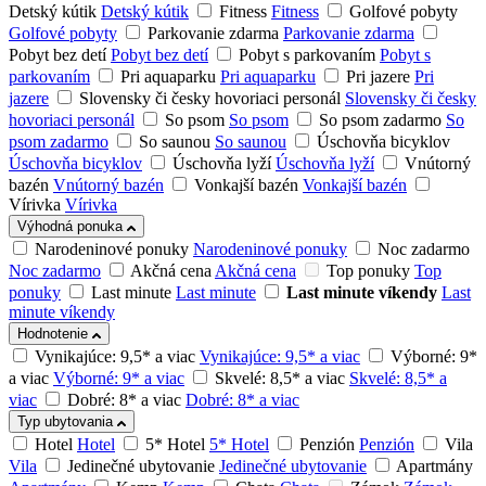
Detský kútik
Detský kútik
Fitness
Fitness
Golfové pobyty
Golfové pobyty
Parkovanie zdarma
Parkovanie zdarma
Pobyt bez detí
Pobyt bez detí
Pobyt s parkovaním
Pobyt s
parkovaním
Pri aquaparku
Pri aquaparku
Pri jazere
Pri
jazere
Slovensky či česky hovoriaci personál
Slovensky či česky
hovoriaci personál
So psom
So psom
So psom zadarmo
So
psom zadarmo
So saunou
So saunou
Úschovňa bicyklov
Úschovňa bicyklov
Úschovňa lyží
Úschovňa lyží
Vnútorný
bazén
Vnútorný bazén
Vonkajší bazén
Vonkajší bazén
Vírivka
Vírivka
Výhodná ponuka
Narodeninové ponuky
Narodeninové ponuky
Noc zadarmo
Noc zadarmo
Akčná cena
Akčná cena
Top ponuky
Top
ponuky
Last minute
Last minute
Last minute víkendy
Last
minute víkendy
Hodnotenie
Vynikajúce: 9,5* a viac
Vynikajúce: 9,5* a viac
Výborné: 9*
a viac
Výborné: 9* a viac
Skvelé: 8,5* a viac
Skvelé: 8,5* a
viac
Dobré: 8* a viac
Dobré: 8* a viac
Typ ubytovania
Hotel
Hotel
5* Hotel
5* Hotel
Penzión
Penzión
Vila
Vila
Jedinečné ubytovanie
Jedinečné ubytovanie
Apartmány