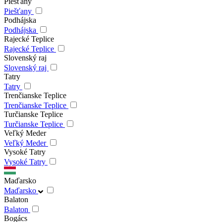
Piešťany
Piešťany
Podhájska
Podhájska
Rajecké Teplice
Rajecké Teplice
Slovenský raj
Slovenský raj
Tatry
Tatry
Trenčianske Teplice
Trenčianske Teplice
Turčianske Teplice
Turčianske Teplice
Veľký Meder
Veľký Meder
Vysoké Tatry
Vysoké Tatry
Maďarsko
Maďarsko
Balaton
Balaton
Bogács