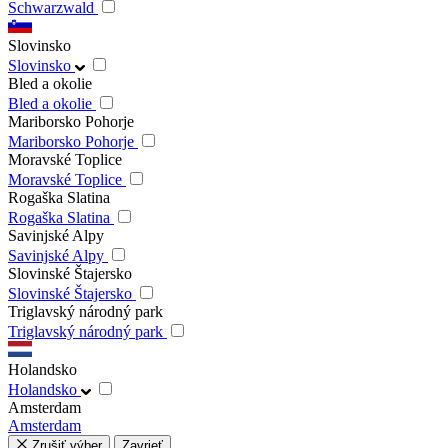
Schwarzwald
Slovinsko
Slovinsko
Bled a okolie
Bled a okolie
Mariborsko Pohorje
Mariborsko Pohorje
Moravské Toplice
Moravské Toplice
Rogaška Slatina
Rogaška Slatina
Savinjské Alpy
Savinjské Alpy
Slovinské Štajersko
Slovinské Štajersko
Triglavský národný park
Triglavský národný park
Holandsko
Holandsko
Amsterdam
Amsterdam
Zrušiť výber
Zavrieť