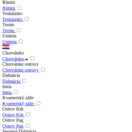
Rimini
Rimini
Toskánsko
Toskánsko
Trento
Trento
Umbria
Umbria
Chorvátsko
Chorvátsko
Chorvátske ostrovy
Chorvátske ostrovy
Dalmácia
Dalmácia
Istria
Istria
Kvarnerský záliv
Kvarnerský záliv
Ostrov Krk
Ostrov Krk
Ostrov Pag
Ostrov Pag
Severná Dalmácia