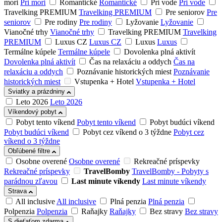
mori
Pri mori
Romantické
Romantické
Pri vode
Pri vode
Travelking PREMIUM
Travelking PREMIUM
Pre seniorov
Pre
seniorov
Pre rodiny
Pre rodiny
Lyžovanie
Lyžovanie
Vianočné trhy
Vianočné trhy
Travelking PREMIUM
Travelking
PREMIUM
Luxus CZ
Luxus CZ
Luxus
Luxus
Termálne kúpele
Termálne kúpele
Dovolenka plná aktivít
Dovolenka plná aktivít
Čas na relaxáciu a oddych
Čas na
relaxáciu a oddych
Poznávanie historických miest
Poznávanie
historických miest
Vstupenka + Hotel
Vstupenka + Hotel
Sviatky a prázdniny
Leto 2026
Leto 2026
Víkendový pobyt
Pobyt tento víkend
Pobyt tento víkend
Pobyt budúci víkend
Pobyt budúci víkend
Pobyt cez víkend o 3 týždne
Pobyt cez
víkend o 3 týždne
Obľúbené filtre
Osobne overené
Osobne overené
Rekreačné príspevky
Rekreačné príspevky
TravelBomby
TravelBomby - Pobyty s
parádnou zľavou
Last minute víkendy
Last minute víkendy
Strava
All inclusive
All inclusive
Plná penzia
Plná penzia
Polpenzia
Polpenzia
Raňajky
Raňajky
Bez stravy
Bez stravy
S dieťaťom zdarma