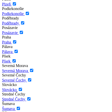
Plzeň
Podkrkonošie
Podkrkonošie
Poděbrady
Poděbrady
Posázavie
Posázavie
Praha
Praha
Pálava
Pálava
Písek
Písek
Severná Morava
Severná Morava
Severné Čechy
Severné Čechy
Slovácko
Slovácko
Stredné Čechy
Stredné Čechy
Šumava
Šumava