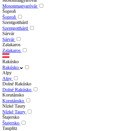
Mosonmagyaróvár
Mosonmagyaróvár
Šoproň
Šoproň
Szentgotthárd
Szentgotthárd
Sárvár
Sárvár
Zalakaros
Zalakaros
Rakúsko
Rakúsko
Alpy
Alpy
Dolné Rakúsko
Dolné Rakúsko
Korutánsko
Korutánsko
Nízké Taury
Nízké Taury
Štajersko
Štajersko
Tauplitz