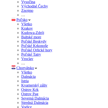
Vysočina
Východné Čechy
Znojmo
…
Poľsko
Všetko
Krakov
Kudowa-Zdrój
Baltské more
Poľské Beskydy
Poľské Krkonoše
Poľské Orlické hory
Poľské Tatry
Vroclav
…
Chorvátsko
Všetko
Dalmácia
Istria
Kvarnerský záliv
Ostrov Krk
Ostrov Pag
Severná Dalmácia
Stredná Dalmácia
Vodice