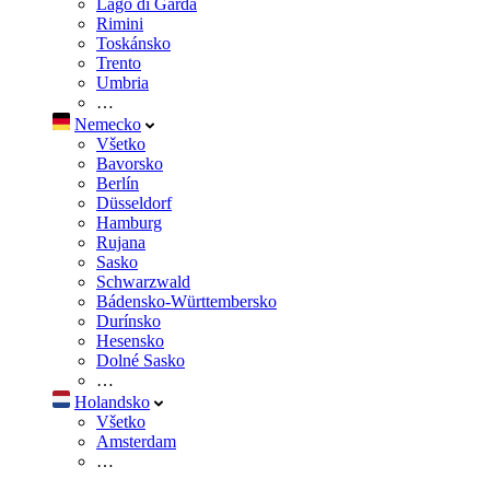
Lago di Garda
Rimini
Toskánsko
Trento
Umbria
…
Nemecko
Všetko
Bavorsko
Berlín
Düsseldorf
Hamburg
Rujana
Sasko
Schwarzwald
Bádensko-Württembersko
Durínsko
Hesensko
Dolné Sasko
…
Holandsko
Všetko
Amsterdam
…