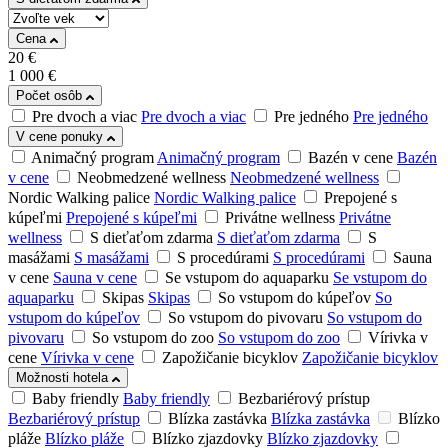
Cena
20
€
1 000
€
Počet osôb
Pre dvoch a viac
Pre dvoch a viac
Pre jedného
Pre jedného
V cene ponuky
Animačný program
Animačný program
Bazén v cene
Bazén
v cene
Neobmedzené wellness
Neobmedzené wellness
Nordic Walking palice
Nordic Walking palice
Prepojené s
kúpeľmi
Prepojené s kúpeľmi
Privátne wellness
Privátne
wellness
S dieťaťom zdarma
S dieťaťom zdarma
S
masážami
S masážami
S procedúrami
S procedúrami
Sauna
v cene
Sauna v cene
Se vstupom do aquaparku
Se vstupom do
aquaparku
Skipas
Skipas
So vstupom do kúpeľov
So
vstupom do kúpeľov
So vstupom do pivovaru
So vstupom do
pivovaru
So vstupom do zoo
So vstupom do zoo
Vírivka v
cene
Vírivka v cene
Zapožičanie bicyklov
Zapožičanie bicyklov
Možnosti hotela
Baby friendly
Baby friendly
Bezbariérový prístup
Bezbariérový prístup
Blízka zastávka
Blízka zastávka
Blízko
pláže
Blízko pláže
Blízko zjazdovky
Blízko zjazdovky