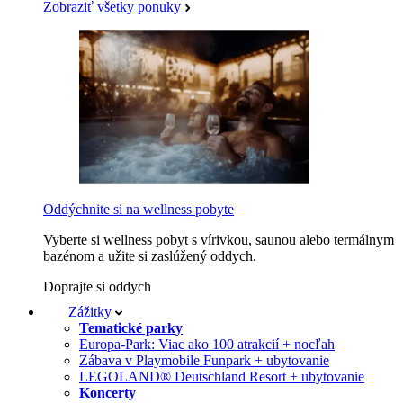
Zobraziť všetky ponuky
Oddýchnite si na wellness pobyte
Vyberte si wellness pobyt s vírivkou, saunou alebo termálnym
bazénom a užite si zaslúžený oddych.
Doprajte si oddych
Zážitky
Tematické parky
Europa-Park: Viac ako 100 atrakcií + nocľah
Zábava v Playmobile Funpark + ubytovanie
LEGOLAND® Deutschland Resort + ubytovanie
Koncerty