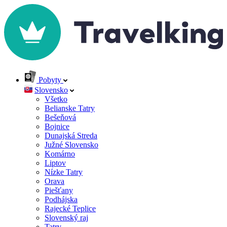
Pobyty
Slovensko
Všetko
Belianske Tatry
Bešeňová
Bojnice
Dunajská Streda
Južné Slovensko
Komárno
Liptov
Nízke Tatry
Orava
Piešťany
Podhájska
Rajecké Teplice
Slovenský raj
Tatry