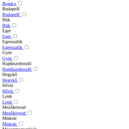
Bogács
Budapešť
Budapešť
Bük
Bük
Eger
Eger
Egerszalók
Egerszalók
Györ
Györ
Hajdúszoboszló
Hajdúszoboszló
Hegykő
Hegykő
Hévíz
Hévíz
Lenti
Lenti
Mezőkövesd
Mezőkövesd
Miskolc
Miskolc