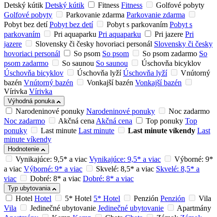
Detský kútik
Detský kútik
Fitness
Fitness
Golfové pobyty
Golfové pobyty
Parkovanie zdarma
Parkovanie zdarma
Pobyt bez detí
Pobyt bez detí
Pobyt s parkovaním
Pobyt s
parkovaním
Pri aquaparku
Pri aquaparku
Pri jazere
Pri
jazere
Slovensky či česky hovoriaci personál
Slovensky či česky
hovoriaci personál
So psom
So psom
So psom zadarmo
So
psom zadarmo
So saunou
So saunou
Úschovňa bicyklov
Úschovňa bicyklov
Úschovňa lyží
Úschovňa lyží
Vnútorný
bazén
Vnútorný bazén
Vonkajší bazén
Vonkajší bazén
Vírivka
Vírivka
Výhodná ponuka
Narodeninové ponuky
Narodeninové ponuky
Noc zadarmo
Noc zadarmo
Akčná cena
Akčná cena
Top ponuky
Top
ponuky
Last minute
Last minute
Last minute víkendy
Last
minute víkendy
Hodnotenie
Vynikajúce: 9,5* a viac
Vynikajúce: 9,5* a viac
Výborné: 9*
a viac
Výborné: 9* a viac
Skvelé: 8,5* a viac
Skvelé: 8,5* a
viac
Dobré: 8* a viac
Dobré: 8* a viac
Typ ubytovania
Hotel
Hotel
5* Hotel
5* Hotel
Penzión
Penzión
Vila
Vila
Jedinečné ubytovanie
Jedinečné ubytovanie
Apartmány