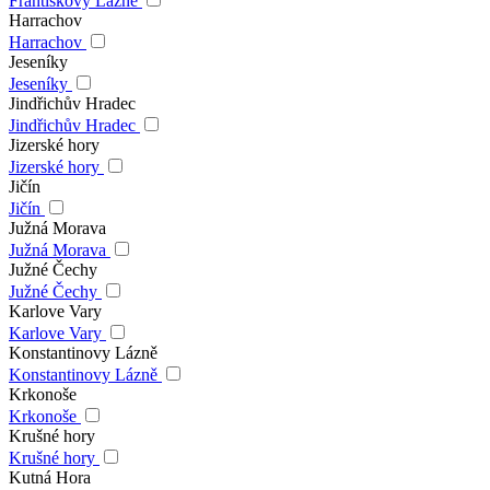
Františkovy Lázně
Harrachov
Harrachov
Jeseníky
Jeseníky
Jindřichův Hradec
Jindřichův Hradec
Jizerské hory
Jizerské hory
Jičín
Jičín
Južná Morava
Južná Morava
Južné Čechy
Južné Čechy
Karlove Vary
Karlove Vary
Konstantinovy Lázně
Konstantinovy Lázně
Krkonoše
Krkonoše
Krušné hory
Krušné hory
Kutná Hora