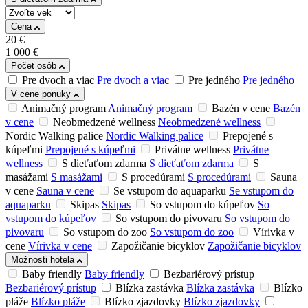
Cena
20
€
1 000
€
Počet osôb
Pre dvoch a viac
Pre dvoch a viac
Pre jedného
Pre jedného
V cene ponuky
Animačný program
Animačný program
Bazén v cene
Bazén
v cene
Neobmedzené wellness
Neobmedzené wellness
Nordic Walking palice
Nordic Walking palice
Prepojené s
kúpeľmi
Prepojené s kúpeľmi
Privátne wellness
Privátne
wellness
S dieťaťom zdarma
S dieťaťom zdarma
S
masážami
S masážami
S procedúrami
S procedúrami
Sauna
v cene
Sauna v cene
Se vstupom do aquaparku
Se vstupom do
aquaparku
Skipas
Skipas
So vstupom do kúpeľov
So
vstupom do kúpeľov
So vstupom do pivovaru
So vstupom do
pivovaru
So vstupom do zoo
So vstupom do zoo
Vírivka v
cene
Vírivka v cene
Zapožičanie bicyklov
Zapožičanie bicyklov
Možnosti hotela
Baby friendly
Baby friendly
Bezbariérový prístup
Bezbariérový prístup
Blízka zastávka
Blízka zastávka
Blízko
pláže
Blízko pláže
Blízko zjazdovky
Blízko zjazdovky