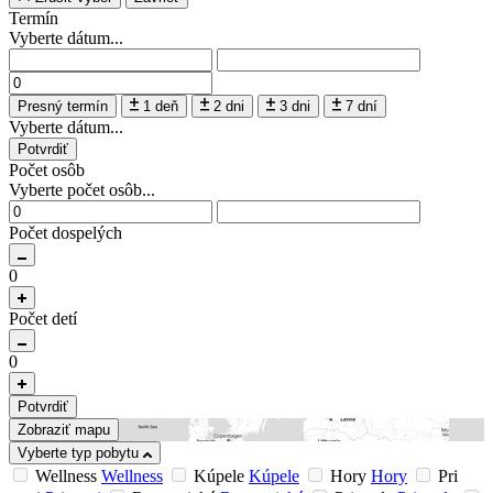
Termín
Vyberte dátum...
Presný termín
1 deň
2 dni
3 dni
7 dní
Vyberte dátum...
Potvrdiť
Počet osôb
Vyberte počet osôb...
Počet dospelých
0
Počet detí
0
Potvrdiť
Zobraziť mapu
Vyberte typ pobytu
Wellness
Wellness
Kúpele
Kúpele
Hory
Hory
Pri