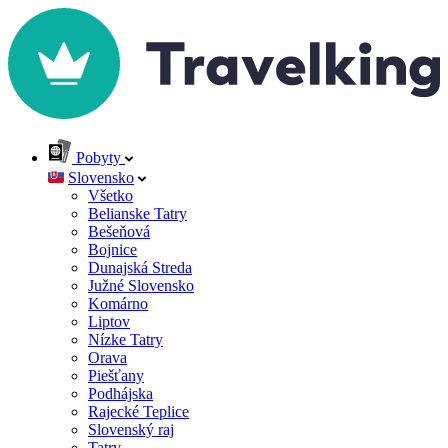
Pobyty
Slovensko
Všetko
Belianske Tatry
Bešeňová
Bojnice
Dunajská Streda
Južné Slovensko
Komárno
Liptov
Nízke Tatry
Orava
Piešťany
Podhájska
Rajecké Teplice
Slovenský raj
Tatry