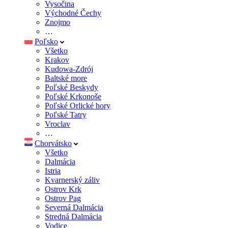
Vysočina
Východné Čechy
Znojmo
…
Poľsko
Všetko
Krakov
Kudowa-Zdrój
Baltské more
Poľské Beskydy
Poľské Krkonoše
Poľské Orlické hory
Poľské Tatry
Vroclav
…
Chorvátsko
Všetko
Dalmácia
Istria
Kvarnerský záliv
Ostrov Krk
Ostrov Pag
Severná Dalmácia
Stredná Dalmácia
Vodice