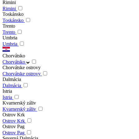
Rimini
Rimini
Toskánsko
Toskánsko
Trento
Trento
Umbria
Umbria
Chorvátsko
Chorvátsko
Chorvátske ostrovy
Chorvátske ostrovy
Dalmácia
Dalmácia
Istria
Istria
Kvarnerský záliv
Kvarnerský záliv
Ostrov Krk
Ostrov Krk
Ostrov Pag
Ostrov Pag
Severná Dalmácia