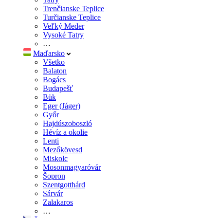
Trenčianske Teplice
Turčianske Teplice
Veľký Meder
Vysoké Tatry
…
Maďarsko
Všetko
Balaton
Bogács
Budapešť
Bük
Eger (Jáger)
Győr
Hajdúszoboszló
Hévíz a okolie
Lenti
Mezőkövesd
Miskolc
Mosonmagyaróvár
Šopron
Szentgotthárd
Sárvár
Zalakaros
…