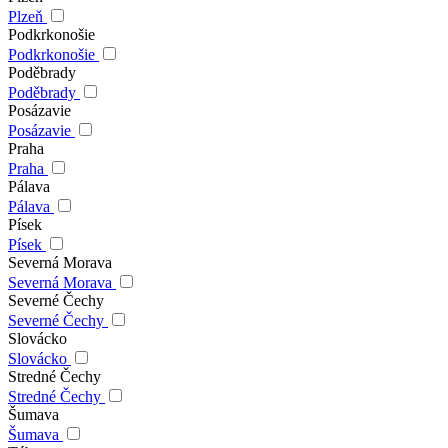
Plzeň
Podkrkonošie
Podkrkonošie
Poděbrady
Poděbrady
Posázavie
Posázavie
Praha
Praha
Pálava
Pálava
Písek
Písek
Severná Morava
Severná Morava
Severné Čechy
Severné Čechy
Slovácko
Slovácko
Stredné Čechy
Stredné Čechy
Šumava
Šumava