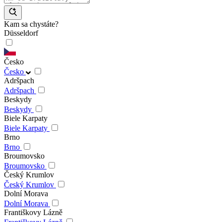
Kam sa chystáte?
Düsseldorf
Česko
Česko
Adršpach
Adršpach
Beskydy
Beskydy
Biele Karpaty
Biele Karpaty
Brno
Brno
Broumovsko
Broumovsko
Český Krumlov
Český Krumlov
Dolní Morava
Dolní Morava
Františkovy Lázně