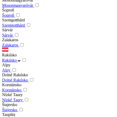
Mosonmagyaróvár
Mosonmagyaróvár
Šoproň
Šoproň
Szentgotthárd
Szentgotthárd
Sárvár
Sárvár
Zalakaros
Zalakaros
Rakúsko
Rakúsko
Alpy
Alpy
Dolné Rakúsko
Dolné Rakúsko
Korutánsko
Korutánsko
Nízké Taury
Nízké Taury
Štajersko
Štajersko
Tauplitz