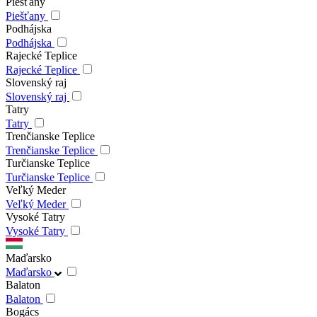
Piešťany
Piešťany
Podhájska
Podhájska
Rajecké Teplice
Rajecké Teplice
Slovenský raj
Slovenský raj
Tatry
Tatry
Trenčianske Teplice
Trenčianske Teplice
Turčianske Teplice
Turčianske Teplice
Veľký Meder
Veľký Meder
Vysoké Tatry
Vysoké Tatry
Maďarsko
Maďarsko
Balaton
Balaton
Bogács