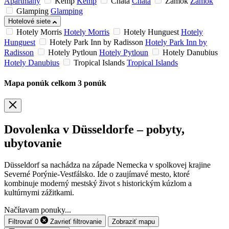
Apartmány
Kemp
Kemp
Chata
Chata
Zámok
Zámok
Glamping
Glamping
Hotelové siete
Hotely Morris
Hotely Morris
Hotely Hunguest
Hotely
Hunguest
Hotely Park Inn by Radisson
Hotely Park Inn by
Radisson
Hotely Pytloun
Hotely Pytloun
Hotely Danubius
Hotely Danubius
Tropical Islands
Tropical Islands
Mapa ponúk
celkom
3
ponúk
Dovolenka v Düsseldorfe – pobyty,
ubytovanie
Düsseldorf sa nachádza na západe Nemecka v spolkovej krajine
Severné Porýnie-Vestfálsko. Ide o zaujímavé mesto, ktoré
kombinuje moderný mestský život s historickým kúzlom a
kultúrnymi zážitkami.
Načítavam ponuky...
Filtrovať
0
Zavrieť
filtrovanie
Zobraziť mapu