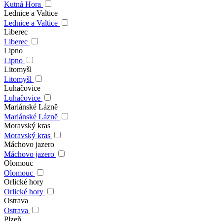
Kutná Hora
Lednice a Valtice
Lednice a Valtice
Liberec
Liberec
Lipno
Lipno
Litomyšl
Litomyšl
Luhačovice
Luhačovice
Mariánské Lázně
Mariánské Lázně
Moravský kras
Moravský kras
Máchovo jazero
Máchovo jazero
Olomouc
Olomouc
Orlické hory
Orlické hory
Ostrava
Ostrava
Plzeň