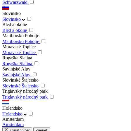
Schwarzwald
Slovinsko
Slovinsko
Bled a okolie
Bled a okolie
Mariborsko Pohorje
Mariborsko Pohorje
Moravské Toplice
Moravské Toplice
Rogaška Slatina
Rogaška Slatina
Savinjské Alpy
Savinjské Alpy
Slovinské Štajersko
Slovinské Štajersko
Triglavský národný park
Triglavský národný park
Holandsko
Holandsko
Amsterdam
Amsterdam
Zrušiť výber
Zavrieť