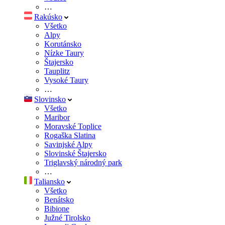
…
Rakúsko
Všetko
Alpy
Korutánsko
Nízke Taury
Štajersko
Tauplitz
Vysoké Taury
…
Slovinsko
Všetko
Maribor
Moravské Toplice
Rogaška Slatina
Savinjské Alpy
Slovinské Štajersko
Triglavský národný park
…
Taliansko
Všetko
Benátsko
Bibione
Južné Tirolsko