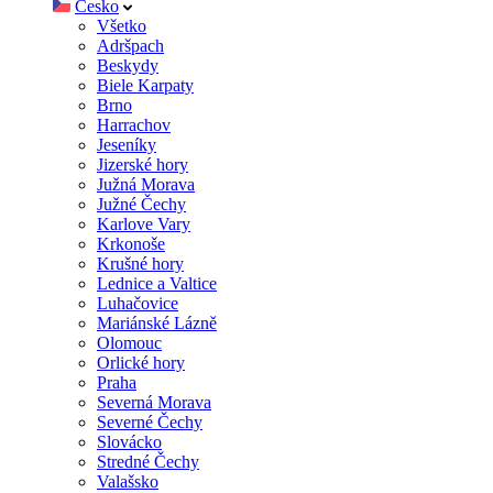
Česko
Všetko
Adršpach
Beskydy
Biele Karpaty
Brno
Harrachov
Jeseníky
Jizerské hory
Južná Morava
Južné Čechy
Karlove Vary
Krkonoše
Krušné hory
Lednice a Valtice
Luhačovice
Mariánské Lázně
Olomouc
Orlické hory
Praha
Severná Morava
Severné Čechy
Slovácko
Stredné Čechy
Valašsko