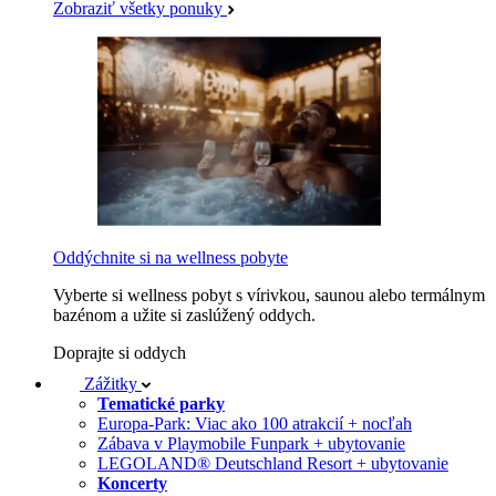
Zobraziť všetky ponuky
Oddýchnite si na wellness pobyte
Vyberte si wellness pobyt s vírivkou, saunou alebo termálnym
bazénom a užite si zaslúžený oddych.
Doprajte si oddych
Zážitky
Tematické parky
Europa-Park: Viac ako 100 atrakcií + nocľah
Zábava v Playmobile Funpark + ubytovanie
LEGOLAND® Deutschland Resort + ubytovanie
Koncerty