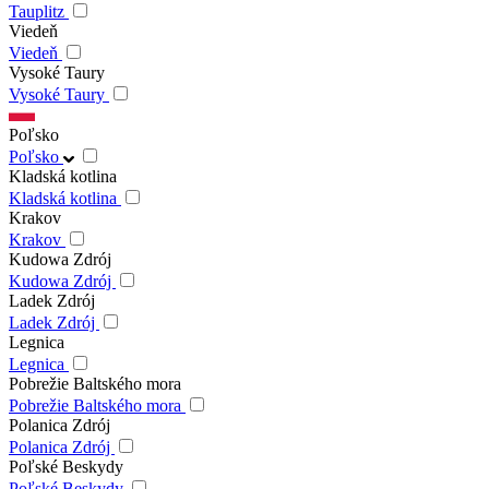
Tauplitz
Viedeň
Viedeň
Vysoké Taury
Vysoké Taury
Poľsko
Poľsko
Kladská kotlina
Kladská kotlina
Krakov
Krakov
Kudowa Zdrój
Kudowa Zdrój
Ladek Zdrój
Ladek Zdrój
Legnica
Legnica
Pobrežie Baltského mora
Pobrežie Baltského mora
Polanica Zdrój
Polanica Zdrój
Poľské Beskydy
Poľské Beskydy