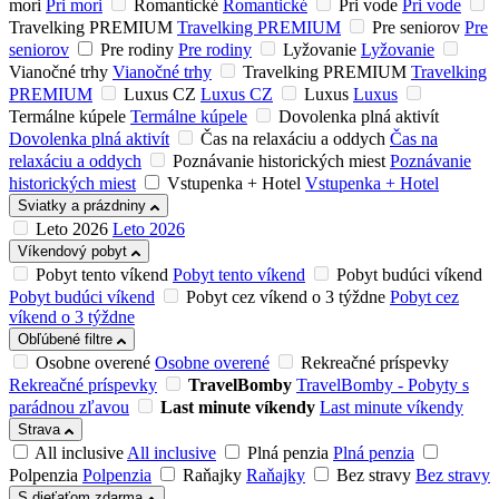
mori
Pri mori
Romantické
Romantické
Pri vode
Pri vode
Travelking PREMIUM
Travelking PREMIUM
Pre seniorov
Pre
seniorov
Pre rodiny
Pre rodiny
Lyžovanie
Lyžovanie
Vianočné trhy
Vianočné trhy
Travelking PREMIUM
Travelking
PREMIUM
Luxus CZ
Luxus CZ
Luxus
Luxus
Termálne kúpele
Termálne kúpele
Dovolenka plná aktivít
Dovolenka plná aktivít
Čas na relaxáciu a oddych
Čas na
relaxáciu a oddych
Poznávanie historických miest
Poznávanie
historických miest
Vstupenka + Hotel
Vstupenka + Hotel
Sviatky a prázdniny
Leto 2026
Leto 2026
Víkendový pobyt
Pobyt tento víkend
Pobyt tento víkend
Pobyt budúci víkend
Pobyt budúci víkend
Pobyt cez víkend o 3 týždne
Pobyt cez
víkend o 3 týždne
Obľúbené filtre
Osobne overené
Osobne overené
Rekreačné príspevky
Rekreačné príspevky
TravelBomby
TravelBomby - Pobyty s
parádnou zľavou
Last minute víkendy
Last minute víkendy
Strava
All inclusive
All inclusive
Plná penzia
Plná penzia
Polpenzia
Polpenzia
Raňajky
Raňajky
Bez stravy
Bez stravy
S dieťaťom zdarma