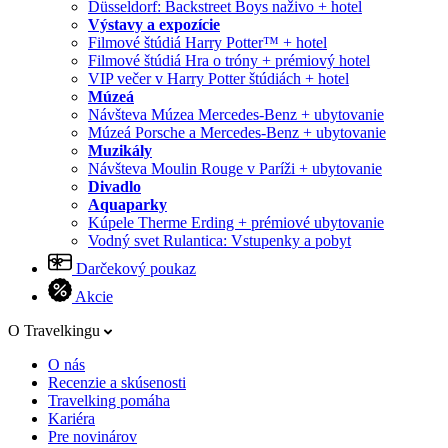
Düsseldorf: Backstreet Boys naživo + hotel
Výstavy a expozície
Filmové štúdiá Harry Potter™ + hotel
Filmové štúdiá Hra o tróny + prémiový hotel
VIP večer v Harry Potter štúdiách + hotel
Múzeá
Návšteva Múzea Mercedes-Benz + ubytovanie
Múzeá Porsche a Mercedes-Benz + ubytovanie
Muzikály
Návšteva Moulin Rouge v Paríži + ubytovanie
Divadlo
Aquaparky
Kúpele Therme Erding + prémiové ubytovanie
Vodný svet Rulantica: Vstupenky a pobyt
Darčekový poukaz
Akcie
O Travelkingu
O nás
Recenzie a skúsenosti
Travelking pomáha
Kariéra
Pre novinárov