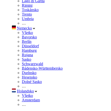
Lago di Garda
Rimini
Toskánsko
Trento
Umbria
…
Nemecko
Všetko
Bavorsko
Berlín
Düsseldorf
Hamburg
Rujana
Sasko
Schwarzwald
Bádensko-Württembersko
Durínsko
Hesensko
Dolné Sasko
…
Holandsko
Všetko
Amsterdam
…