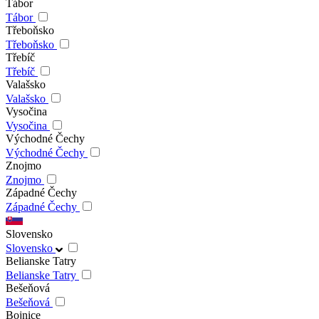
Tábor
Tábor
Třeboňsko
Třeboňsko
Třebíč
Třebíč
Valašsko
Valašsko
Vysočina
Vysočina
Východné Čechy
Východné Čechy
Znojmo
Znojmo
Západné Čechy
Západné Čechy
Slovensko
Slovensko
Belianske Tatry
Belianske Tatry
Bešeňová
Bešeňová
Bojnice