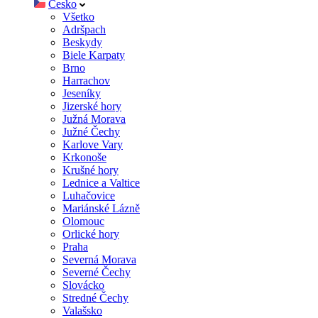
Česko
Všetko
Adršpach
Beskydy
Biele Karpaty
Brno
Harrachov
Jeseníky
Jizerské hory
Južná Morava
Južné Čechy
Karlove Vary
Krkonoše
Krušné hory
Lednice a Valtice
Luhačovice
Mariánské Lázně
Olomouc
Orlické hory
Praha
Severná Morava
Severné Čechy
Slovácko
Stredné Čechy
Valašsko