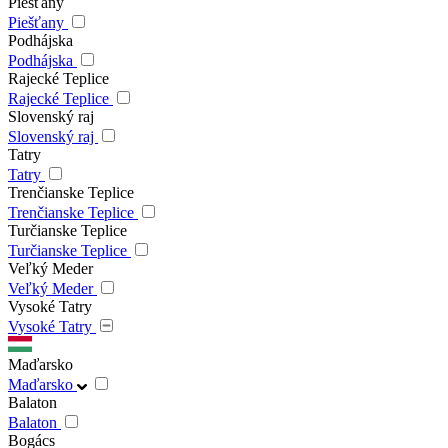
Piešťany
Piešťany
Podhájska
Podhájska
Rajecké Teplice
Rajecké Teplice
Slovenský raj
Slovenský raj
Tatry
Tatry
Trenčianske Teplice
Trenčianske Teplice
Turčianske Teplice
Turčianske Teplice
Veľký Meder
Veľký Meder
Vysoké Tatry
Vysoké Tatry
Maďarsko
Maďarsko
Balaton
Balaton
Bogács