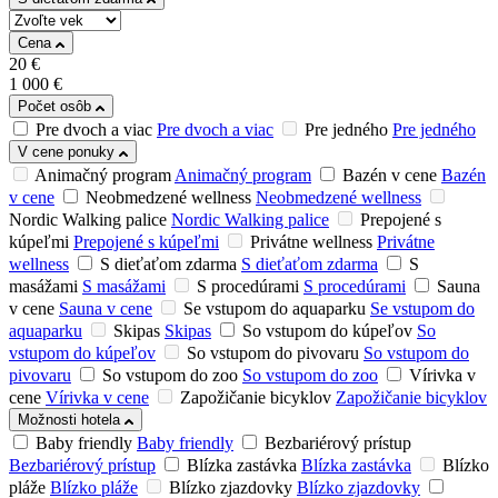
Cena
20
€
1 000
€
Počet osôb
Pre dvoch a viac
Pre dvoch a viac
Pre jedného
Pre jedného
V cene ponuky
Animačný program
Animačný program
Bazén v cene
Bazén
v cene
Neobmedzené wellness
Neobmedzené wellness
Nordic Walking palice
Nordic Walking palice
Prepojené s
kúpeľmi
Prepojené s kúpeľmi
Privátne wellness
Privátne
wellness
S dieťaťom zdarma
S dieťaťom zdarma
S
masážami
S masážami
S procedúrami
S procedúrami
Sauna
v cene
Sauna v cene
Se vstupom do aquaparku
Se vstupom do
aquaparku
Skipas
Skipas
So vstupom do kúpeľov
So
vstupom do kúpeľov
So vstupom do pivovaru
So vstupom do
pivovaru
So vstupom do zoo
So vstupom do zoo
Vírivka v
cene
Vírivka v cene
Zapožičanie bicyklov
Zapožičanie bicyklov
Možnosti hotela
Baby friendly
Baby friendly
Bezbariérový prístup
Bezbariérový prístup
Blízka zastávka
Blízka zastávka
Blízko
pláže
Blízko pláže
Blízko zjazdovky
Blízko zjazdovky