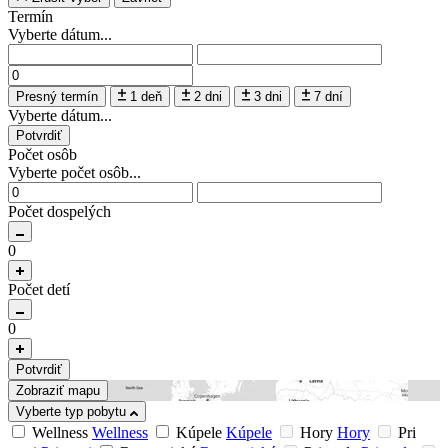
Termín
Vyberte dátum...
Presný termín
1 deň
2 dni
3 dni
7 dní
Vyberte dátum...
Potvrdiť
Počet osôb
Vyberte počet osôb...
Počet dospelých
0
Počet detí
0
Potvrdiť
Zobraziť mapu
Vyberte typ pobytu
Wellness
Wellness
Kúpele
Kúpele
Hory
Hory
Pri