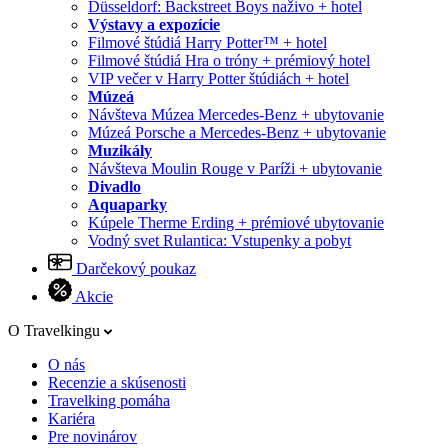
Düsseldorf: Backstreet Boys naživo + hotel
Výstavy a expozície
Filmové štúdiá Harry Potter™ + hotel
Filmové štúdiá Hra o tróny + prémiový hotel
VIP večer v Harry Potter štúdiách + hotel
Múzeá
Návšteva Múzea Mercedes-Benz + ubytovanie
Múzeá Porsche a Mercedes-Benz + ubytovanie
Muzikály
Návšteva Moulin Rouge v Paríži + ubytovanie
Divadlo
Aquaparky
Kúpele Therme Erding + prémiové ubytovanie
Vodný svet Rulantica: Vstupenky a pobyt
Darčekový poukaz
Akcie
O Travelkingu
O nás
Recenzie a skúsenosti
Travelking pomáha
Kariéra
Pre novinárov