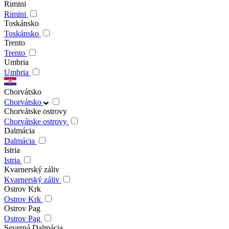
Rimini
Rimini
Toskánsko
Toskánsko
Trento
Trento
Umbria
Umbria
Chorvátsko
Chorvátsko
Chorvátske ostrovy
Chorvátske ostrovy
Dalmácia
Dalmácia
Istria
Istria
Kvarnerský záliv
Kvarnerský záliv
Ostrov Krk
Ostrov Krk
Ostrov Pag
Ostrov Pag
Severná Dalmácia