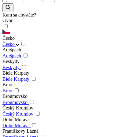
Kam sa chystáte?
Györ
Česko
Česko
Adršpach
Adršpach
Beskydy
Beskydy
Biele Karpaty
Biele Karpaty
Brno
Brno
Broumovsko
Broumovsko
Český Krumlov
Český Krumlov
Dolní Morava
Dolní Morava
Františkovy Lázně