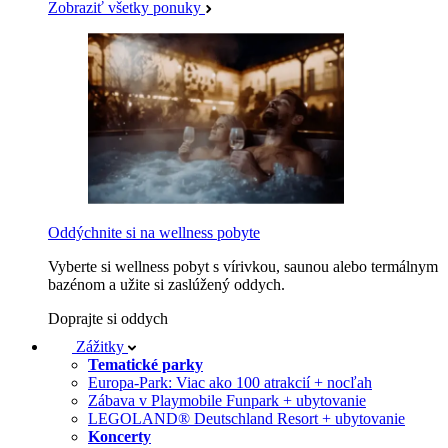
Zobraziť všetky ponuky
Oddýchnite si na wellness pobyte
Vyberte si wellness pobyt s vírivkou, saunou alebo termálnym
bazénom a užite si zaslúžený oddych.
Doprajte si oddych
Zážitky
Tematické parky
Europa-Park: Viac ako 100 atrakcií + nocľah
Zábava v Playmobile Funpark + ubytovanie
LEGOLAND® Deutschland Resort + ubytovanie
Koncerty