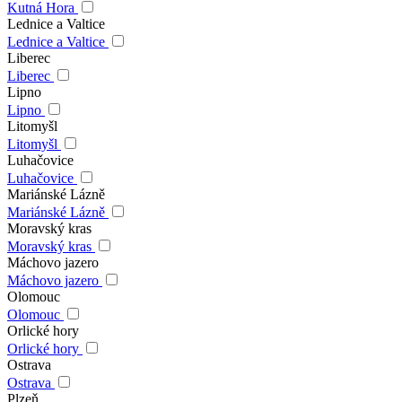
Kutná Hora
Lednice a Valtice
Lednice a Valtice
Liberec
Liberec
Lipno
Lipno
Litomyšl
Litomyšl
Luhačovice
Luhačovice
Mariánské Lázně
Mariánské Lázně
Moravský kras
Moravský kras
Máchovo jazero
Máchovo jazero
Olomouc
Olomouc
Orlické hory
Orlické hory
Ostrava
Ostrava
Plzeň