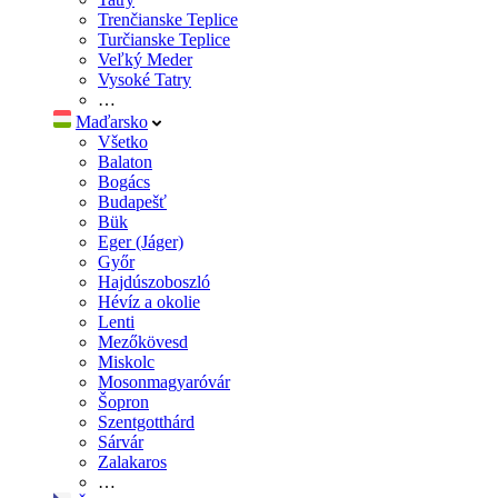
Trenčianske Teplice
Turčianske Teplice
Veľký Meder
Vysoké Tatry
…
Maďarsko
Všetko
Balaton
Bogács
Budapešť
Bük
Eger (Jáger)
Győr
Hajdúszoboszló
Hévíz a okolie
Lenti
Mezőkövesd
Miskolc
Mosonmagyaróvár
Šopron
Szentgotthárd
Sárvár
Zalakaros
…