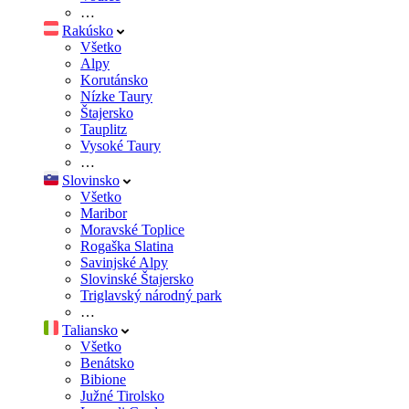
…
Rakúsko
Všetko
Alpy
Korutánsko
Nízke Taury
Štajersko
Tauplitz
Vysoké Taury
…
Slovinsko
Všetko
Maribor
Moravské Toplice
Rogaška Slatina
Savinjské Alpy
Slovinské Štajersko
Triglavský národný park
…
Taliansko
Všetko
Benátsko
Bibione
Južné Tirolsko