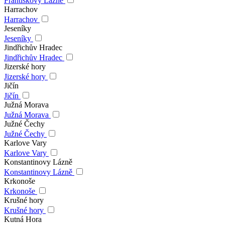
Františkovy Lázně
Harrachov
Harrachov
Jeseníky
Jeseníky
Jindřichův Hradec
Jindřichův Hradec
Jizerské hory
Jizerské hory
Jičín
Jičín
Južná Morava
Južná Morava
Južné Čechy
Južné Čechy
Karlove Vary
Karlove Vary
Konstantinovy Lázně
Konstantinovy Lázně
Krkonoše
Krkonoše
Krušné hory
Krušné hory
Kutná Hora