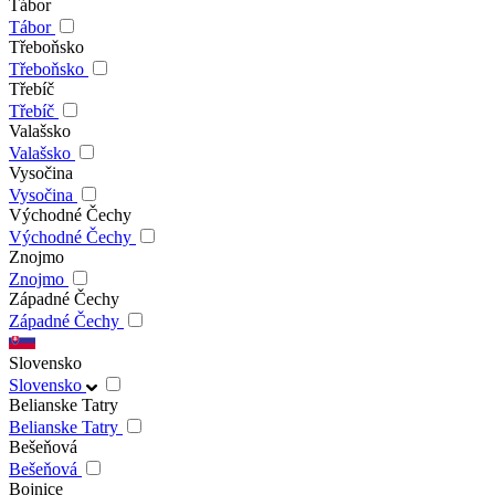
Tábor
Tábor
Třeboňsko
Třeboňsko
Třebíč
Třebíč
Valašsko
Valašsko
Vysočina
Vysočina
Východné Čechy
Východné Čechy
Znojmo
Znojmo
Západné Čechy
Západné Čechy
Slovensko
Slovensko
Belianske Tatry
Belianske Tatry
Bešeňová
Bešeňová
Bojnice