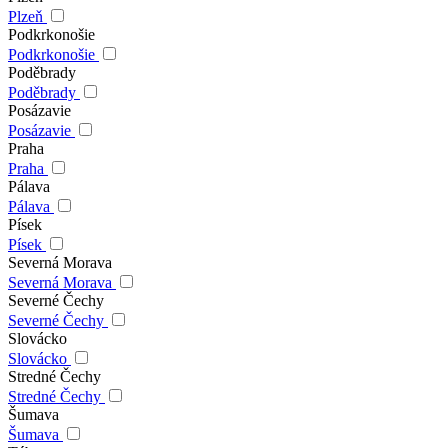
Plzeň
Podkrkonošie
Podkrkonošie
Poděbrady
Poděbrady
Posázavie
Posázavie
Praha
Praha
Pálava
Pálava
Písek
Písek
Severná Morava
Severná Morava
Severné Čechy
Severné Čechy
Slovácko
Slovácko
Stredné Čechy
Stredné Čechy
Šumava
Šumava