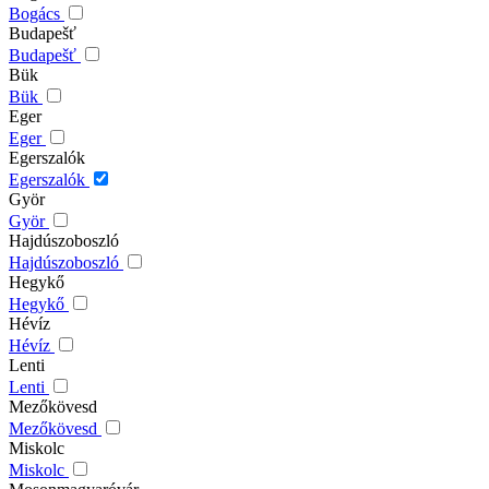
Bogács
Budapešť
Budapešť
Bük
Bük
Eger
Eger
Egerszalók
Egerszalók
Györ
Györ
Hajdúszoboszló
Hajdúszoboszló
Hegykő
Hegykő
Hévíz
Hévíz
Lenti
Lenti
Mezőkövesd
Mezőkövesd
Miskolc
Miskolc