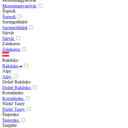
Mosonmagyaróvár
Mosonmagyaróvár
Šoproň
Šoproň
Szentgotthárd
Szentgotthárd
Sárvár
Sárvár
Zalakaros
Zalakaros
Rakúsko
Rakúsko
Alpy
Alpy
Dolné Rakúsko
Dolné Rakúsko
Korutánsko
Korutánsko
Nízké Taury
Nízké Taury
Štajersko
Štajersko
Tauplitz