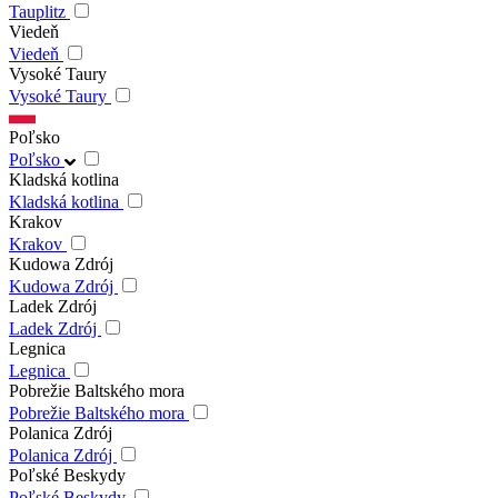
Tauplitz
Viedeň
Viedeň
Vysoké Taury
Vysoké Taury
Poľsko
Poľsko
Kladská kotlina
Kladská kotlina
Krakov
Krakov
Kudowa Zdrój
Kudowa Zdrój
Ladek Zdrój
Ladek Zdrój
Legnica
Legnica
Pobrežie Baltského mora
Pobrežie Baltského mora
Polanica Zdrój
Polanica Zdrój
Poľské Beskydy
Poľské Beskydy