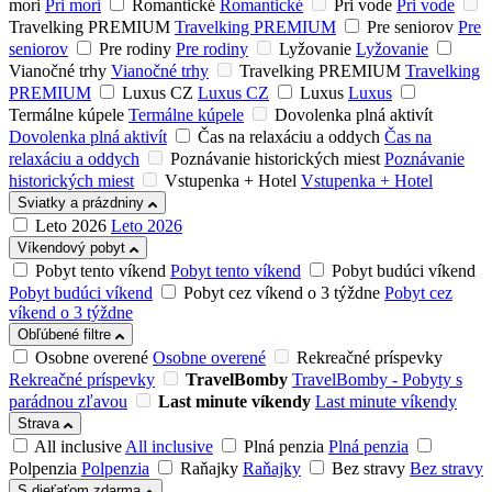
mori
Pri mori
Romantické
Romantické
Pri vode
Pri vode
Travelking PREMIUM
Travelking PREMIUM
Pre seniorov
Pre
seniorov
Pre rodiny
Pre rodiny
Lyžovanie
Lyžovanie
Vianočné trhy
Vianočné trhy
Travelking PREMIUM
Travelking
PREMIUM
Luxus CZ
Luxus CZ
Luxus
Luxus
Termálne kúpele
Termálne kúpele
Dovolenka plná aktivít
Dovolenka plná aktivít
Čas na relaxáciu a oddych
Čas na
relaxáciu a oddych
Poznávanie historických miest
Poznávanie
historických miest
Vstupenka + Hotel
Vstupenka + Hotel
Sviatky a prázdniny
Leto 2026
Leto 2026
Víkendový pobyt
Pobyt tento víkend
Pobyt tento víkend
Pobyt budúci víkend
Pobyt budúci víkend
Pobyt cez víkend o 3 týždne
Pobyt cez
víkend o 3 týždne
Obľúbené filtre
Osobne overené
Osobne overené
Rekreačné príspevky
Rekreačné príspevky
TravelBomby
TravelBomby - Pobyty s
parádnou zľavou
Last minute víkendy
Last minute víkendy
Strava
All inclusive
All inclusive
Plná penzia
Plná penzia
Polpenzia
Polpenzia
Raňajky
Raňajky
Bez stravy
Bez stravy
S dieťaťom zdarma