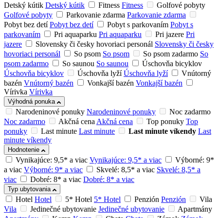
Detský kútik
Detský kútik
Fitness
Fitness
Golfové pobyty
Golfové pobyty
Parkovanie zdarma
Parkovanie zdarma
Pobyt bez detí
Pobyt bez detí
Pobyt s parkovaním
Pobyt s
parkovaním
Pri aquaparku
Pri aquaparku
Pri jazere
Pri
jazere
Slovensky či česky hovoriaci personál
Slovensky či česky
hovoriaci personál
So psom
So psom
So psom zadarmo
So
psom zadarmo
So saunou
So saunou
Úschovňa bicyklov
Úschovňa bicyklov
Úschovňa lyží
Úschovňa lyží
Vnútorný
bazén
Vnútorný bazén
Vonkajší bazén
Vonkajší bazén
Vírivka
Vírivka
Výhodná ponuka
Narodeninové ponuky
Narodeninové ponuky
Noc zadarmo
Noc zadarmo
Akčná cena
Akčná cena
Top ponuky
Top
ponuky
Last minute
Last minute
Last minute víkendy
Last
minute víkendy
Hodnotenie
Vynikajúce: 9,5* a viac
Vynikajúce: 9,5* a viac
Výborné: 9*
a viac
Výborné: 9* a viac
Skvelé: 8,5* a viac
Skvelé: 8,5* a
viac
Dobré: 8* a viac
Dobré: 8* a viac
Typ ubytovania
Hotel
Hotel
5* Hotel
5* Hotel
Penzión
Penzión
Vila
Vila
Jedinečné ubytovanie
Jedinečné ubytovanie
Apartmány