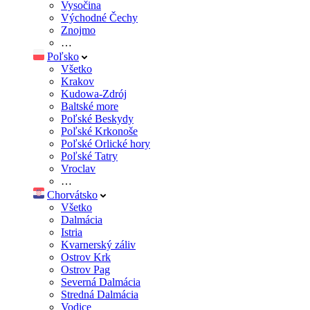
Vysočina
Východné Čechy
Znojmo
…
Poľsko
Všetko
Krakov
Kudowa-Zdrój
Baltské more
Poľské Beskydy
Poľské Krkonoše
Poľské Orlické hory
Poľské Tatry
Vroclav
…
Chorvátsko
Všetko
Dalmácia
Istria
Kvarnerský záliv
Ostrov Krk
Ostrov Pag
Severná Dalmácia
Stredná Dalmácia
Vodice