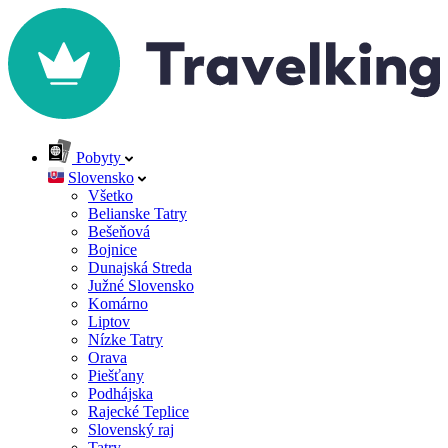
Pobyty
Slovensko
Všetko
Belianske Tatry
Bešeňová
Bojnice
Dunajská Streda
Južné Slovensko
Komárno
Liptov
Nízke Tatry
Orava
Piešťany
Podhájska
Rajecké Teplice
Slovenský raj
Tatry