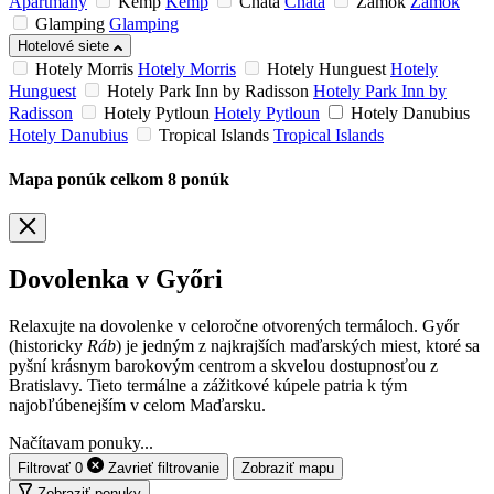
Apartmány
Kemp
Kemp
Chata
Chata
Zámok
Zámok
Glamping
Glamping
Hotelové siete
Hotely Morris
Hotely Morris
Hotely Hunguest
Hotely
Hunguest
Hotely Park Inn by Radisson
Hotely Park Inn by
Radisson
Hotely Pytloun
Hotely Pytloun
Hotely Danubius
Hotely Danubius
Tropical Islands
Tropical Islands
Mapa ponúk
celkom
8
ponúk
Dovolenka v Győri
Relaxujte na dovolenke v celoročne otvorených termáloch. Győr
(historicky
Ráb
) je jedným z najkrajších maďarských miest, ktoré sa
pyšní krásnym barokovým centrom a skvelou dostupnosťou z
Bratislavy. Tieto termálne a zážitkové kúpele patria k tým
najobľúbenejším v celom Maďarsku.
Načítavam ponuky...
Filtrovať
0
Zavrieť
filtrovanie
Zobraziť mapu
Zobraziť ponuky