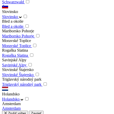
Schwarzwald
Slovinsko
Slovinsko
Bled a okolie
Bled a okolie
Mariborsko Pohorje
Mariborsko Pohorje
Moravské Toplice
Moravské Toplice
Rogaška Slatina
Rogaška Slatina
Savinjské Alpy
Savinjské Alpy
Slovinské Štajersko
Slovinské Štajersko
Triglavský národný park
Triglavský národný park
Holandsko
Holandsko
Amsterdam
Amsterdam
Zrušiť výber
Zavrieť