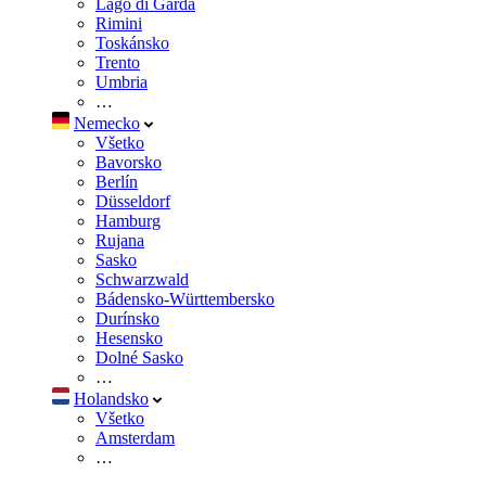
Lago di Garda
Rimini
Toskánsko
Trento
Umbria
…
Nemecko
Všetko
Bavorsko
Berlín
Düsseldorf
Hamburg
Rujana
Sasko
Schwarzwald
Bádensko-Württembersko
Durínsko
Hesensko
Dolné Sasko
…
Holandsko
Všetko
Amsterdam
…