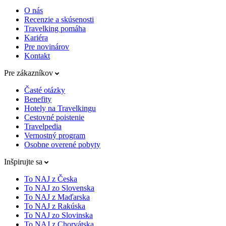
O nás
Recenzie a skúsenosti
Travelking pomáha
Kariéra
Pre novinárov
Kontakt
Pre zákazníkov
Časté otázky
Benefity
Hotely na Travelkingu
Cestovné poistenie
Travelpedia
Vernostný program
Osobne overené pobyty
Inšpirujte sa
To NAJ z Česka
To NAJ zo Slovenska
To NAJ z Maďarska
To NAJ z Rakúska
To NAJ zo Slovinska
To NAJ z Chorvátska