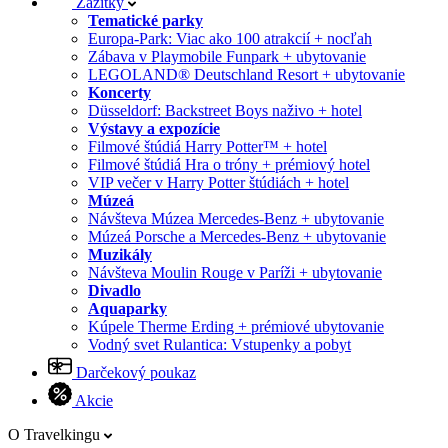
Zážitky
Tematické parky
Europa-Park: Viac ako 100 atrakcií + nocľah
Zábava v Playmobile Funpark + ubytovanie
LEGOLAND® Deutschland Resort + ubytovanie
Koncerty
Düsseldorf: Backstreet Boys naživo + hotel
Výstavy a expozície
Filmové štúdiá Harry Potter™ + hotel
Filmové štúdiá Hra o tróny + prémiový hotel
VIP večer v Harry Potter štúdiách + hotel
Múzeá
Návšteva Múzea Mercedes-Benz + ubytovanie
Múzeá Porsche a Mercedes-Benz + ubytovanie
Muzikály
Návšteva Moulin Rouge v Paríži + ubytovanie
Divadlo
Aquaparky
Kúpele Therme Erding + prémiové ubytovanie
Vodný svet Rulantica: Vstupenky a pobyt
Darčekový poukaz
Akcie
O Travelkingu