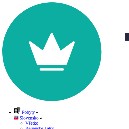
Pobyty
Slovensko
Všetko
Belianske Tatry