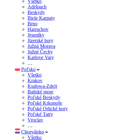
Všetko
Adršpach
Beskydy
Biele Karpaty
Brno
Harrachov
Jeseníky
Jizerské hory
Južná Morava
Južné Čechy
Karlove Vary
…
Poľsko
Všetko
Krakov
Kudowa-Zdrój
Baltské more
Poľské Beskydy
Poľské Krkonoše
Poľské Orlické hory
Poľské Tatry
Vroclav
…
Chorvátsko
Všetko