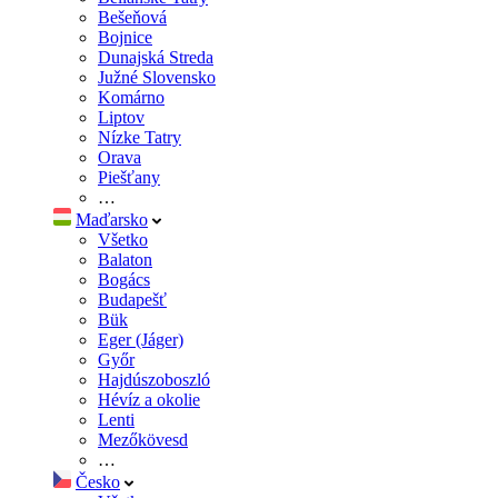
Bešeňová
Bojnice
Dunajská Streda
Južné Slovensko
Komárno
Liptov
Nízke Tatry
Orava
Piešťany
…
Maďarsko
Všetko
Balaton
Bogács
Budapešť
Bük
Eger (Jáger)
Győr
Hajdúszoboszló
Hévíz a okolie
Lenti
Mezőkövesd
…
Česko