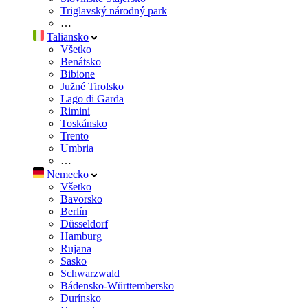
Triglavský národný park
…
Taliansko
Všetko
Benátsko
Bibione
Južné Tirolsko
Lago di Garda
Rimini
Toskánsko
Trento
Umbria
…
Nemecko
Všetko
Bavorsko
Berlín
Düsseldorf
Hamburg
Rujana
Sasko
Schwarzwald
Bádensko-Württembersko
Durínsko