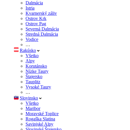
Dalmácia
Istria
Kvarnerský záliv
Ostrov Krk
Ostrov Pag
Severná Dalmácia
Stredná Dalmácia
Vodice
…
Rakúsko
Všetko
Alpy
Korutánsko
Nízke Taury
Štajersko
Tauplitz
Vysoké Taury
…
Slovinsko
Všetko
Maribor
Moravské Toplice
Rogaška Slatina
Savinjské Alpy
Slovinské Štajersko