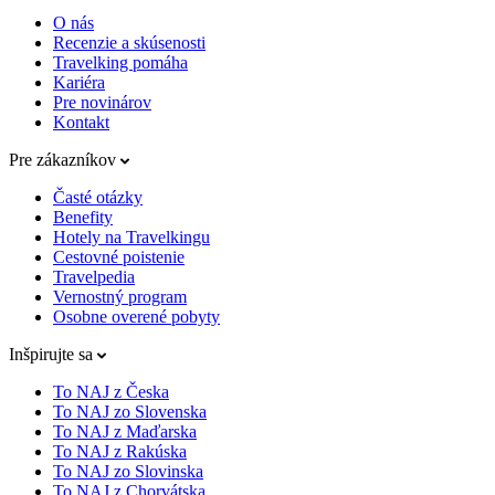
O nás
Recenzie a skúsenosti
Travelking pomáha
Kariéra
Pre novinárov
Kontakt
Pre zákazníkov
Časté otázky
Benefity
Hotely na Travelkingu
Cestovné poistenie
Travelpedia
Vernostný program
Osobne overené pobyty
Inšpirujte sa
To NAJ z Česka
To NAJ zo Slovenska
To NAJ z Maďarska
To NAJ z Rakúska
To NAJ zo Slovinska
To NAJ z Chorvátska