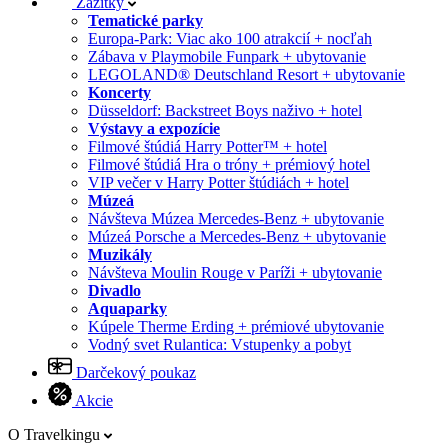
Zážitky
Tematické parky
Europa-Park: Viac ako 100 atrakcií + nocľah
Zábava v Playmobile Funpark + ubytovanie
LEGOLAND® Deutschland Resort + ubytovanie
Koncerty
Düsseldorf: Backstreet Boys naživo + hotel
Výstavy a expozície
Filmové štúdiá Harry Potter™ + hotel
Filmové štúdiá Hra o tróny + prémiový hotel
VIP večer v Harry Potter štúdiách + hotel
Múzeá
Návšteva Múzea Mercedes-Benz + ubytovanie
Múzeá Porsche a Mercedes-Benz + ubytovanie
Muzikály
Návšteva Moulin Rouge v Paríži + ubytovanie
Divadlo
Aquaparky
Kúpele Therme Erding + prémiové ubytovanie
Vodný svet Rulantica: Vstupenky a pobyt
Darčekový poukaz
Akcie
O Travelkingu