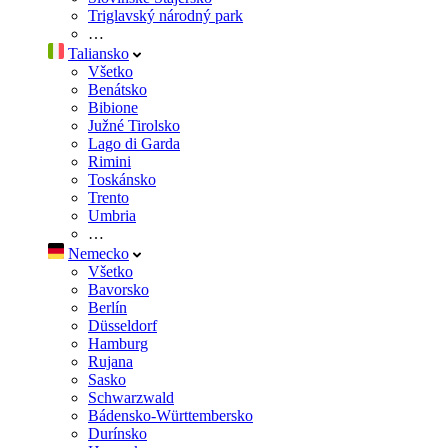
Triglavský národný park
…
Taliansko
Všetko
Benátsko
Bibione
Južné Tirolsko
Lago di Garda
Rimini
Toskánsko
Trento
Umbria
…
Nemecko
Všetko
Bavorsko
Berlín
Düsseldorf
Hamburg
Rujana
Sasko
Schwarzwald
Bádensko-Württembersko
Durínsko