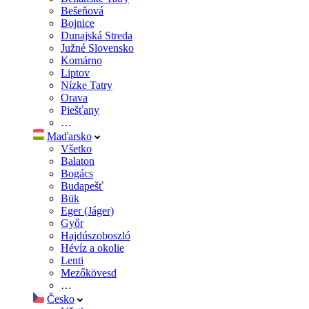
Bešeňová
Bojnice
Dunajská Streda
Južné Slovensko
Komárno
Liptov
Nízke Tatry
Orava
Piešťany
…
Maďarsko
Všetko
Balaton
Bogács
Budapešť
Bük
Eger (Jáger)
Győr
Hajdúszoboszló
Hévíz a okolie
Lenti
Mezőkövesd
…
Česko