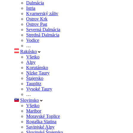
Dalmácia
Istria
Kvarnerský záliv
Ostrov Krk
Ostrov Pag
Severná Dalmácia
Stredná Dalmácia
Vodice
…
Rakúsko
Všetko
Alpy
Korutánsko
Nízke Taury
Štajersko
Tauplitz
Vysoké Taury
…
Slovinsko
Všetko
Maribor
Moravské Toplice
Rogaška Slatina
Savinjské Alpy
Slovinské Štajersko