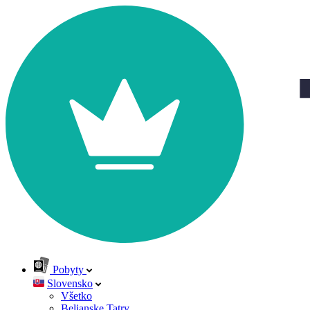
Pobyty
Slovensko
Všetko
Belianske Tatry