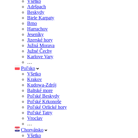
Všetko
Adršpach
Beskydy
Biele Karpaty
Brno
Harrachov
Jeseníky
Jizerské hory
Južná Morava
Južné Čechy
Karlove Vary
…
Poľsko
Všetko
Krakov
Kudowa-Zdrój
Baltské more
Poľské Beskydy
Poľské Krkonoše
Poľské Orlické hory
Poľské Tatry
Vroclav
…
Chorvátsko
Všetko