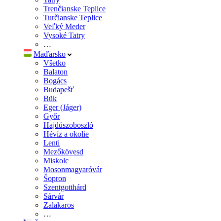
Trenčianske Teplice
Turčianske Teplice
Veľký Meder
Vysoké Tatry
…
Maďarsko
Všetko
Balaton
Bogács
Budapešť
Bük
Eger (Jáger)
Győr
Hajdúszoboszló
Hévíz a okolie
Lenti
Mezőkövesd
Miskolc
Mosonmagyaróvár
Šopron
Szentgotthárd
Sárvár
Zalakaros
…