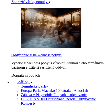
Zobraziť všetky ponuky
Oddýchnite si na wellness pobyte
Vyberte si wellness pobyt s vírivkou, saunou alebo termálnym
bazénom a užite si zaslúžený oddych.
Doprajte si oddych
Zážitky
Tematické parky
Europa-Park: Viac ako 100 atrakcií + nocľah
Zábava v Playmobile Funpark + ubytovanie
LEGOLAND® Deutschland Resort + ubytovanie
Koncerty