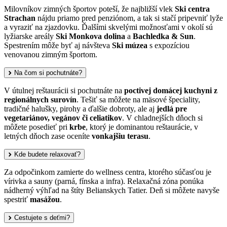
Milovníkov zimných športov poteší, že najbližší vlek
Ski centra
Strachan
nájdu priamo pred penziónom, a tak si stačí pripevniť lyže
a vyraziť na zjazdovku. Ďalšími skvelými možnosťami v okolí sú
lyžiarske areály
Ski Monkova dolina
a
Bachledka & Sun
.
Spestrením môže byť aj návšteva
Ski múzea
s expozíciou
venovanou zimným športom.
Na čom si pochutnáte?
V útulnej reštaurácii si pochutnáte na
poctivej domácej kuchyni z
regionálnych surovín
. Tešiť sa môžete na mäsové špeciality,
tradičné halušky, pirohy a ďalšie dobroty, ale aj
jedlá pre
vegetariánov, vegánov či celiatikov
. V chladnejších dňoch si
môžete posedieť pri
krbe
, ktorý je dominantou reštaurácie, v
letných dňoch zase oceníte
vonkajšiu terasu
.
Kde budete relaxovať?
Za odpočinkom zamierte do wellness centra, ktorého súčasťou je
vírivka a sauny (parná, fínska a infra). Relaxačná zóna ponúka
nádherný výhľad na štíty Belianskych Tatier. Deň si môžete navyše
spestriť
masážou
.
Cestujete s deťmi?