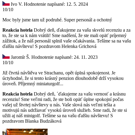
Ivo V.
Hodnotenie napísané: 12. 5. 2024
10/10
Moc byly jsme tam už podruhé. Super personál a ochotný
Reakcia hotela
Dobrý deň, ďakujeme za vašu skvelú recenziu a za
to, že ste sa k nám vrátili! Sme nadšení, že ste mali opäť príjemný
zážitok, a že náš personál splnil vaše očakávania. Tešíme sa na vašu
ďalšiu návštevu! S pozdravom Helenka Grichová
Jaromír Š.
Hodnotenie napísané: 24. 11. 2023
10/10
Již čtvrtá návštěva ve Strachanu, opět úplná spokojenost. Je
úctyhodné, že si tento krásný penzion dlouhodobě drží vysokou
úroveň. Příjemný miniaturgolf...
Reakcia hotela
Dobrý deň, ´ďakujeme za vašu vernosť a krásnu
recenziu! Sme veľmi radi, že ste boli opäť úplne spokojní počas
vašej už štvrtej návštevy u nás. Vaše slová nás veľmi tešia a
motivujú nás udržiavať vysokú úroveň služieb. Sme radi, že ste si
užili aj náš minigolf. Tešíme sa na vašu ďalšiu návštevu! S
pozdravom Blanka Budzáková