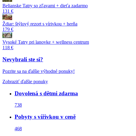
Belianske Tatry so zľavami + dieťa zadarmo
131 €
Ždiar: štýlový rezort s vírivkou + herňa
179 €
Vysoké Tatry pri lanovke + wellness centrum
118 €
Nevybrali ste si?
Pozrite sa na ďalšie výhodné ponuky!
Zobraziť ďalšie ponuky
Dovolená s dětmi zdarma
738
Pobyty s vířivkou v ceně
468