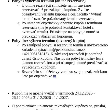
Pobyt s výberom termínu (online rezervácie)
U online rezervácií si môžete termín záväzne
rezervovať už pri zakúpení kupónu. Zvoľte
požadovanú variantu kupónu a cez tlačidlo “Vybrať
termín” označte požadovaný termín rezervácie.
Po uhradení objednávky obdržíte kupón s termínom
rezervácie (nie je potrebné kontaktovať hotel a
overovať termín). Pri nástupe na pobyt je nutné sa
preukázať vytlačeným kupónom.
Pobyt bez výberu termínu (otvorený kupón)
Po zakúpení pobytu si rezervujte termín u ubytovacieho
zariadenia (strachan@penzionstrachan.sk,
+421905151815). K záväznej rezervácii je potrebné
uviesť číslo kupónu. Nástup na pobyt je možný len s
platnou rezerváciou a pri nástupe je nutné preukázať sa
vytlačeným kupónom.
Rezerváciu si môžete vytvoriť vo svojom zákazníckom
účte pri objednávke
tu
.
Kupón nie je možné využiť v termínoch 24.12.2026 -
26.12.2026 a 31.12.2026 - 1.1.2027.
O podmienkach uplatnenia rekreačných kupónov sa, prosím,