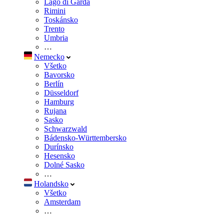
Lago di Garda
Rimini
Toskánsko
Trento
Umbria
…
Nemecko
Všetko
Bavorsko
Berlín
Düsseldorf
Hamburg
Rujana
Sasko
Schwarzwald
Bádensko-Württembersko
Durínsko
Hesensko
Dolné Sasko
…
Holandsko
Všetko
Amsterdam
…