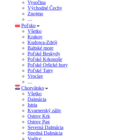
Vysočina
Východné Čechy
Znojmo
…
Poľsko
Všetko
Krakov
Kudowa-Zdrój
Baltské more
Poľské Beskydy
Poľské Krkonoše
Poľské Orlické hory
Poľské Tatry
Vroclav
…
Chorvátsko
Všetko
Dalmácia
Istria
Kvarnerský záliv
Ostrov Krk
Ostrov Pag
Severná Dalmácia
Stredná Dalmácia
Vodice