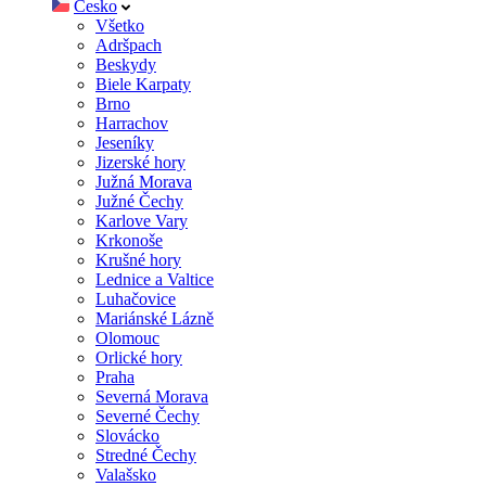
Česko
Všetko
Adršpach
Beskydy
Biele Karpaty
Brno
Harrachov
Jeseníky
Jizerské hory
Južná Morava
Južné Čechy
Karlove Vary
Krkonoše
Krušné hory
Lednice a Valtice
Luhačovice
Mariánské Lázně
Olomouc
Orlické hory
Praha
Severná Morava
Severné Čechy
Slovácko
Stredné Čechy
Valašsko