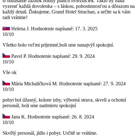
si odnášame zážitok hodný piatich hviezdičiek. Takto by mala
vyzerať každá dovolenka – s láskou, pohostinnosťou a dôrazom na
každý detail. Ďakujeme, Grand Hotel Strachan, a určite sa k vám
radi vrátime!
Helena J.
Hodnotenie napísané: 17. 3. 2025
10/10
Všetko bolo veľmi príjemné,boli sme nanajvýš spokojní.
Pavel P.
Hodnotenie napísané: 29. 9. 2024
10/10
Vše ok
Mária Michaličková M.
Hodnotenie napísané: 27. 9. 2024
10/10
pobyt bol úžasný, krásne izby, výborná strava, skvelí a ochotní
personál, boli sme nadmieru spokojní
Jana K.
Hodnotenie napísané: 26. 8. 2024
10/10
Skvělý personál, jídlo i pobyt. Určitě se vrátíme.