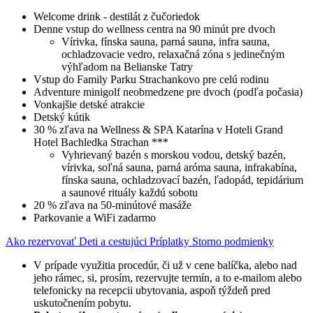
Welcome drink - destilát z čučoriedok
Denne vstup do wellness centra na 90 minút pre dvoch
Vírivka, fínska sauna, parná sauna, infra sauna,
ochladzovacie vedro, relaxačná zóna s jedinečným
výhľadom na Belianske Tatry
Vstup do Family Parku Strachankovo ​​pre celú rodinu
Adventure minigolf neobmedzene pre dvoch (podľa počasia)
Vonkajšie detské atrakcie
Detský kútik
30 % zľava na Wellness & SPA Katarína v Hoteli Grand
Hotel Bachledka Strachan ***
Vyhrievaný bazén s morskou vodou, detský bazén,
vírivka, soľná sauna, parná aróma sauna, infrakabína,
fínska sauna, ochladzovací bazén, ľadopád, tepidárium
a saunové rituály každú sobotu
20 % zľava na 50-minútové masáže
Parkovanie a WiFi zadarmo
Ako rezervovať
Deti a cestujúci
Príplatky
Storno podmienky
V prípade využitia procedúr, či už v cene balíčka, alebo nad
jeho rámec, si, prosím, rezervujte termín, a to e-mailom alebo
telefonicky na recepcii ubytovania, aspoň týždeň pred
uskutočnením pobytu.