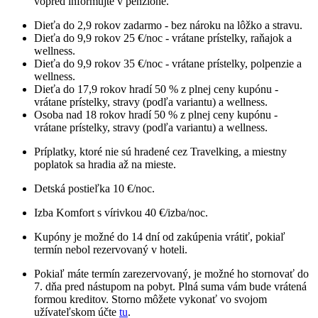
vopred informujte v penzióne.
Dieťa do 2,9 rokov zadarmo - bez nároku na lôžko a stravu.
Dieťa do 9,9 rokov 25 €/noc - vrátane prístelky, raňajok a
wellness.
Dieťa do 9,9 rokov 35 €/noc - vrátane prístelky, polpenzie a
wellness.
Dieťa do 17,9 rokov hradí 50 % z plnej ceny kupónu -
vrátane prístelky, stravy (podľa variantu) a wellness.
Osoba nad 18 rokov hradí 50 % z plnej ceny kupónu -
vrátane prístelky, stravy (podľa variantu) a wellness.
Príplatky, ktoré nie sú hradené cez Travelking, a miestny
poplatok sa hradia až na mieste.
Detská postieľka 10 €/noc.
Izba Komfort s vírivkou 40 €/izba/noc.
Kupóny je možné do 14 dní od zakúpenia vrátiť, pokiaľ
termín nebol rezervovaný v hoteli.
Pokiaľ máte termín zarezervovaný, je možné ho stornovať do
7. dňa pred nástupom na pobyt. Plná suma vám bude vrátená
formou kreditov. Storno môžete vykonať vo svojom
užívateľskom účte
tu
.