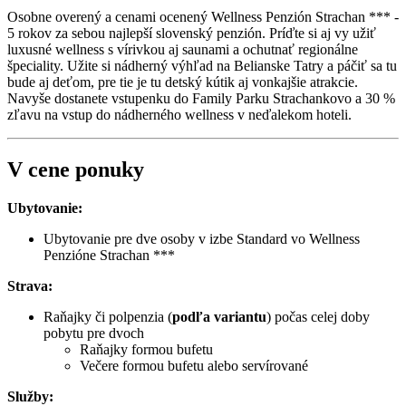
Osobne overený a cenami ocenený Wellness Penzión Strachan *** -
5 rokov za sebou najlepší slovenský penzión. Príďte si aj vy užiť
luxusné wellness s vírivkou aj saunami a ochutnať regionálne
špeciality. Užite si nádherný výhľad na Belianske Tatry a páčiť sa tu
bude aj deťom, pre tie je tu detský kútik aj vonkajšie atrakcie.
Navyše dostanete vstupenku do Family Parku Strachankovo a 30 %
zľavu na vstup do nádherného wellness v neďalekom hoteli.
V cene ponuky
Ubytovanie:
Ubytovanie pre dve osoby v izbe Standard vo Wellness
Penzióne Strachan ***
Strava:
Raňajky či polpenzia (
podľa variantu
) počas celej doby
pobytu pre dvoch
Raňajky formou bufetu
Večere formou bufetu alebo servírované
Služby: