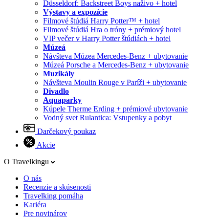
Düsseldorf: Backstreet Boys naživo + hotel
Výstavy a expozície
Filmové štúdiá Harry Potter™ + hotel
Filmové štúdiá Hra o tróny + prémiový hotel
VIP večer v Harry Potter štúdiách + hotel
Múzeá
Návšteva Múzea Mercedes-Benz + ubytovanie
Múzeá Porsche a Mercedes-Benz + ubytovanie
Muzikály
Návšteva Moulin Rouge v Paríži + ubytovanie
Divadlo
Aquaparky
Kúpele Therme Erding + prémiové ubytovanie
Vodný svet Rulantica: Vstupenky a pobyt
Darčekový poukaz
Akcie
O Travelkingu
O nás
Recenzie a skúsenosti
Travelking pomáha
Kariéra
Pre novinárov