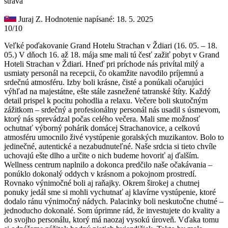
strava
Juraj Z.
Hodnotenie napísané: 18. 5. 2025
10/10
Veľké poďakovanie Grand Hotelu Strachan v Ždiari (16. 05. – 18.
05.) V dňoch 16. až 18. mája sme mali tú česť zažiť pobyt v Grand
Hoteli Strachan v Ždiari. Hneď pri príchode nás privítal milý a
usmiaty personál na recepcii, čo okamžite navodilo príjemnú a
srdečnú atmosféru. Izby boli krásne, čisté a ponúkali očarujúci
výhľad na majestátne, ešte stále zasnežené tatranské štíty. Každý
detail prispel k pocitu pohodlia a relaxu. Večere boli skutočným
zážitkom – srdečný a profesionálny personál nás usadil s úsmevom,
ktorý nás sprevádzal počas celého večera. Mali sme možnosť
ochutnať výborný pohárik domácej Strachanovice, a celkovú
atmosféru umocnilo živé vystúpenie goralských muzikantov. Bolo to
jedinečné, autentické a nezabudnuteľné. Naše srdcia si tieto chvíle
uchovajú ešte dlho a určite o nich budeme hovoriť aj ďalším.
Wellness centrum naplnilo a dokonca predčilo naše očakávania –
ponúklo dokonalý oddych v krásnom a pokojnom prostredí.
Rovnako výnimočné boli aj raňajky. Okrem širokej a chutnej
ponuky jedál sme si mohli vychutnať aj klavírne vystúpenie, ktoré
dodalo ránu výnimočný nádych. Palacinky boli neskutočne chutné –
jednoducho dokonalé. Som úprimne rád, že investujete do kvality a
do svojho personálu, ktorý má naozaj vysokú úroveň. Vďaka tomu