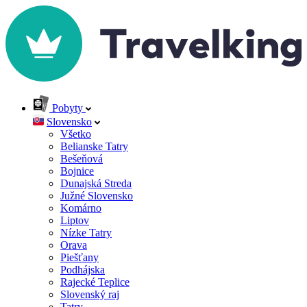
Pobyty
Slovensko
Všetko
Belianske Tatry
Bešeňová
Bojnice
Dunajská Streda
Južné Slovensko
Komárno
Liptov
Nízke Tatry
Orava
Piešťany
Podhájska
Rajecké Teplice
Slovenský raj
Tatry