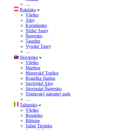
…
Rakúsko
Všetko
Alpy
Korutánsko
Nízke Taury
Štajersko
Tauplitz
Vysoké Taury
…
Slovinsko
Všetko
Maribor
Moravské Toplice
Rogaška Slatina
Savinjské Alpy
Slovinské Štajersko
Triglavský národný park
…
Taliansko
Všetko
Benátsko
Bibione
Južné Tirolsko