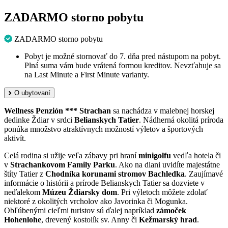
ZADARMO storno pobytu
ZADARMO storno pobytu
Pobyt je možné stornovať do 7. dňa pred nástupom na pobyt.
Plná suma vám bude vrátená formou kreditov. Nevzťahuje sa
na Last Minute a First Minute varianty.
O ubytovaní
Wellness Penzión *** Strachan
sa nachádza v malebnej horskej
dedinke Ždiar v srdci
Belianskych Tatier
. Nádherná okolitá príroda
ponúka množstvo atraktívnych možností výletov a športových
aktivít.
Celá rodina si užije veľa zábavy pri hraní
minigolfu
vedľa hotela či
v
Strachankovom Family Parku
. Ako na dlani uvidíte majestátne
štíty Tatier z
Chodníka korunami stromov Bachledka
. Zaujímavé
informácie o histórii a prírode Belianskych Tatier sa dozviete v
neďalekom
Múzeu Ždiarsky dom
. Pri výletoch môžete zdolať
niektoré z okolitých vrcholov ako Javorinka či Mogunka.
Obľúbenými cieľmi turistov sú ďalej napríklad
zámoček
Hohenlohe
, drevený kostolík sv. Anny či
Kežmarský hrad
.