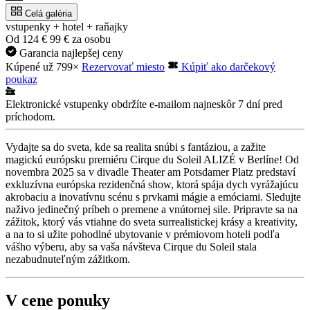
Celá galéria
vstupenky + hotel + raňajky
Od
124 €
99 €
za osobu
Garancia najlepšej ceny
Kúpené už 799×
Rezervovať miesto
Kúpiť ako darčekový
poukaz
Elektronické vstupenky obdržíte e-mailom najneskôr 7 dní pred
príchodom.
Vydajte sa do sveta, kde sa realita snúbi s fantáziou, a zažite
magickú európsku premiéru Cirque du Soleil ALIZÉ v Berlíne! Od
novembra 2025 sa v divadle Theater am Potsdamer Platz predstaví
exkluzívna európska rezidenčná show, ktorá spája dych vyrážajúcu
akrobaciu a inovatívnu scénu s prvkami mágie a emóciami. Sledujte
naživo jedinečný príbeh o premene a vnútornej sile. Pripravte sa na
zážitok, ktorý vás vtiahne do sveta surrealistickej krásy a kreativity,
a na to si užite pohodlné ubytovanie v prémiovom hoteli podľa
vášho výberu, aby sa vaša návšteva Cirque du Soleil stala
nezabudnuteľným zážitkom.
V cene ponuky