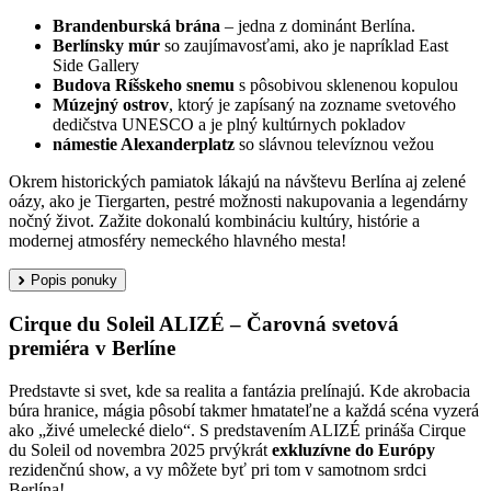
Brandenburská brána
– jedna z dominánt Berlína.
Berlínsky múr
so zaujímavosťami, ako je napríklad East
Side Gallery
Budova Ríšskeho snemu
s pôsobivou sklenenou kopulou
Múzejný ostrov
, ktorý je zapísaný na zozname svetového
dedičstva UNESCO a je plný kultúrnych pokladov
námestie Alexanderplatz
so slávnou televíznou vežou
Okrem historických pamiatok lákajú na návštevu Berlína aj zelené
oázy, ako je Tiergarten, pestré možnosti nakupovania a legendárny
nočný život. Zažite dokonalú kombináciu kultúry, histórie a
modernej atmosféry nemeckého hlavného mesta!
Popis ponuky
Cirque du Soleil ALIZÉ – Čarovná svetová
premiéra v Berlíne
Predstavte si svet, kde sa realita a fantázia prelínajú. Kde akrobacia
búra hranice, mágia pôsobí takmer hmatateľne a každá scéna vyzerá
ako „živé umelecké dielo“. S predstavením ALIZÉ prináša Cirque
du Soleil od novembra 2025 prvýkrát
exkluzívne do Európy
rezidenčnú show, a vy môžete byť pri tom v samotnom srdci
Berlína!