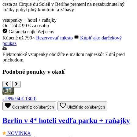
cesta za Cirque du Soleil v Berlíne premení na nezabudnuteľný
krátky pobyt plný komfortu a zábavy.
vstupenky + hotel + raňajky
Od
124 €
99 €
za osobu
Garancia najlepšej ceny
Kúpené už 799×
Rezervovať miesto
Kúpiť ako darčekový
poukaz
Elektronické vstupenky obdržíte e-mailom najneskôr 7 dní pred
príchodom.
Podobné ponuky v okolí
- 28%
94 €
130 €
Odstrániť z obľúbených
Uložiť do obľúbených
Berlín v 4* hoteli vedľa parku + raňajky
NOVINKA