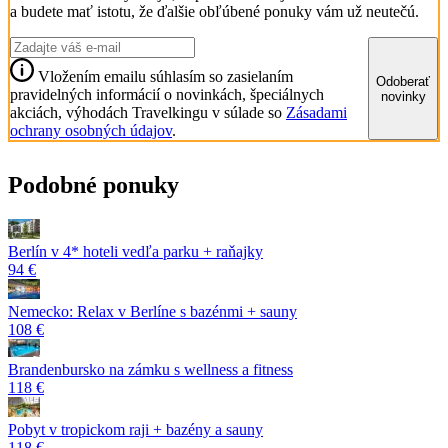
a budete mať istotu, že ďalšie obľúbené ponuky vám už neutečú.
Vložením emailu súhlasím so zasielaním
Odoberať
pravidelných informácií o novinkách, špeciálnych
novinky
akciách, výhodách Travelkingu v súlade so
Zásadami
ochrany osobných údajov
.
Podobné ponuky
Berlín v 4* hoteli vedľa parku + raňajky
94 €
Nemecko: Relax v Berlíne s bazénmi + sauny
108 €
Brandenbursko na zámku s wellness a fitness
118 €
Pobyt v tropickom raji + bazény a sauny
118 €