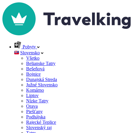
Pobyty
Slovensko
Všetko
Belianske Tatry
Bešeňová
Bojnice
Dunajská Streda
Južné Slovensko
Komárno
Liptov
Nízke Tatry
Orava
Piešťany
Podhájska
Rajecké Teplice
Slovenský raj
Tatry