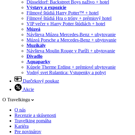
Düsseldorf: Backstreet Boys naživo + hotel
Výstavy a expozície
Filmové štúdiá Harry Potter™ + hotel
Filmové štúdiá Hra o tróny + prémiový hotel
VIP večer v Harry Potter štúdiách + hotel
Múzeá
Návšteva Múzea Mercedes-Benz + ubytovanie
Múzeá Porsche a Mercedes-Benz + ubytovanie
Muzikály
Návšteva Moulin Rouge v Paríži + ubytovanie
Divadlo
Aquaparky
Kúpele Therme Erding + prémiové ubytovanie
Vodný svet Rulantica: Vstupenky a pobyt
Darčekový poukaz
Akcie
O Travelkingu
O nás
Recenzie a skúsenosti
Travelking pomáha
Kariéra
Pre novinárov