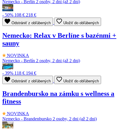
Nemecko - Berlín
2 osoby, 2 dni (až 2 dni)
- 50%
108 €
218 €
Odstrániť z obľúbených
Uložiť do obľúbených
Nemecko: Relax v Berlíne s bazénmi +
sauny
NOVINKA
Nemecko - Berlín
2 osoby, 2 dni (až 2 dni)
- 39%
118 €
194 €
Odstrániť z obľúbených
Uložiť do obľúbených
Brandenbursko na zámku s wellness a
fitness
NOVINKA
Nemecko - Brandenbursko
2 osoby, 2 dni (až 2 dni)