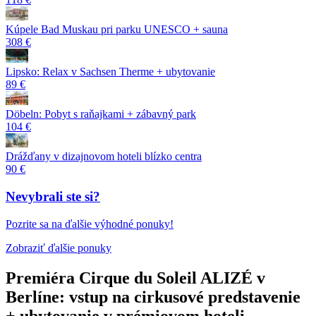
Kúpele Bad Muskau pri parku UNESCO + sauna
308 €
Lipsko: Relax v Sachsen Therme + ubytovanie
89 €
Döbeln: Pobyt s raňajkami + zábavný park
104 €
Drážďany v dizajnovom hoteli blízko centra
90 €
Nevybrali ste si?
Pozrite sa na ďalšie výhodné ponuky!
Zobraziť ďalšie ponuky
Premiéra Cirque du Soleil ALIZÉ v
Berlíne: vstup na cirkusové predstavenie
+ ubytovanie v prémiovom hoteli