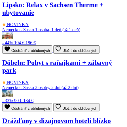
Lipsko: Relax v Sachsen Therme +
ubytovanie
NOVINKA
Nemecko - Sasko
1 osoba, 1 deň (až 1 deň)
- 44%
104 €
186 €
Odstrániť z obľúbených
Uložiť do obľúbených
Döbeln: Pobyt s raňajkami + zábavný
park
NOVINKA
Nemecko - Sasko
2 osoby, 2 dni (až 2 dni)
- 33%
90 €
134 €
Odstrániť z obľúbených
Uložiť do obľúbených
Drážďany v dizajnovom hoteli blízko