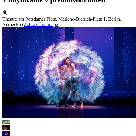
Theatre am Potsdamer Platz, Marlene-Dietrich-Platz 1, Berlín,
Nemecko
(
Zobraziť na mape
)