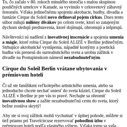
To, čo začalo v 80. rokoch minulého storočia s malou skupinou
pouličných umelcov v Kanade, sa vyvinulo v celosvetový zábavný
fenomén. Vďaka jedinečnému spojeniu akrobacie, hudby, divadla a
fantázie Cirque du Soleil
novo definoval pojem cirkus
. Dnes tento
súbor milujú
milióny divákov
po celom svete, ktorí so zatajeným
dychom sledujú predstavenia, ktoré dojímajú, ohromujú a inšpirujú.
Návštevníci sú nadšení z
inovatívnej inscenácie
a spojenia
umenia
a mágie
, ktoré robia Cirque du Soleil ALIZÉ v Berlíne jedinečným.
Strhujúce akrobatické vystúpenia, nápadité kostýmy a poetická
hudba vás prenesú do surrealistického sveta a urobia zážitok v
divadle na Postupimskom námestí
nezabudnuteľným
.
Cirque du Soleil Berlin vrátane ubytovania v
prémiovom hoteli
Či už ste fanúšikmi veľkolepého artistického umenia, alebo sa
jednoducho chcete nechať uniesť do sveta kúziel, Cirque du Soleil
ALIZÉ v Berlíne je pre vás to pravé. Nechajte sa ohromiť
inovatívnou show
a zažite nezabudnuteľnú cestu do sveta, ktorý
bežne zostáva skrytý!
Aby ste si svoj zážitok mohli vychutnať v úplnej pohode, môžete si
tiež priamo pri Travelcircuse rezervovať
pohodlnú izbu
v
prémiovom hoteli podľa vlastného výberu. Vďaka tomu sa vaša