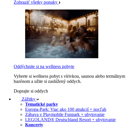
Zobraziť všetky ponuky
Oddýchnite si na wellness pobyte
Vyberte si wellness pobyt s vírivkou, saunou alebo termálnym
bazénom a užite si zaslúžený oddych.
Doprajte si oddych
Zážitky
Tematické parky
Europa-Park: Viac ako 100 atrakcií + nocľah
Zábava v Playmobile Funpark + ubytovanie
LEGOLAND® Deutschland Resort + ubytovanie
Koncerty