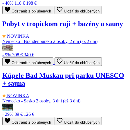
- 40%
118 €
198 €
Odstrániť z obľúbených
Uložiť do obľúbených
Pobyt v tropickom raji + bazény a sauny
NOVINKA
Nemecko - Brandenbursko
2 osoby, 2 dni (až 2 dni)
- 9%
308 €
340 €
Odstrániť z obľúbených
Uložiť do obľúbených
Kúpele Bad Muskau pri parku UNESCO
+ sauna
NOVINKA
Nemecko - Sasko
2 osoby, 3 dni (až 3 dni)
- 29%
89 €
126 €
Odstrániť z obľúbených
Uložiť do obľúbených