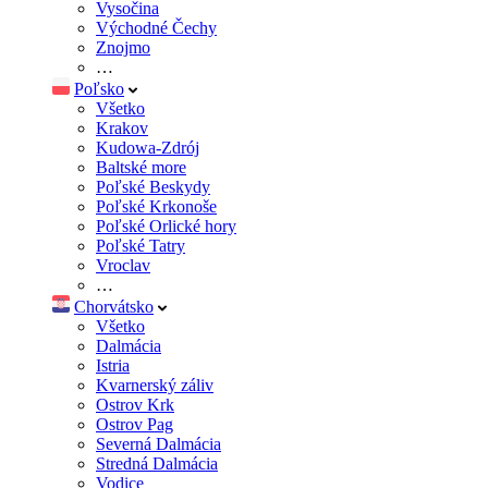
Vysočina
Východné Čechy
Znojmo
…
Poľsko
Všetko
Krakov
Kudowa-Zdrój
Baltské more
Poľské Beskydy
Poľské Krkonoše
Poľské Orlické hory
Poľské Tatry
Vroclav
…
Chorvátsko
Všetko
Dalmácia
Istria
Kvarnerský záliv
Ostrov Krk
Ostrov Pag
Severná Dalmácia
Stredná Dalmácia
Vodice