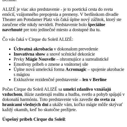
ALIZÉ je viac ako predstavenie - je to poetická cesta do sveta
emócií, vzájomného prepojenia a premeny. V berlínskom divadle
Theater am Potsdamer Platz vás čaká úplne nový zážitok, ktorý ste
zaručene ešte nikdy nevideli. Predstavenie bolo
špeciálne
navrhnuté
pre toto jedinečné miesto a dostupné iba tu.
Čo vás čaká v Cirque du Soleil ALIZÉ:
Úchvatná akrobacia
v dokonalom prevedenie
Inovatívna show
a snové scénické dekorácie
Prvky
Mágie Nouvelle
– ohromujúce a surrealistické
Emotívny príbeh o zmene a vnútornej sile
Úplne nová umelecká forma
Acromagic
– spojenie akrobacie
s mágiou
Exkluzívne rezidenčné predstavenie –
len v Berlíne
Počas Cirque du Soleil ALIZÉ sa
umelci zdanlivo vznášajú
vzduchom
, ilúzie zastierajú realitu a hudba, svetlo a pohyb spájajú v
dokonalú harmóniu. Toto predstavenie vás zavedie
do sveta za
hranicami všedných dní
a ukáže vám, koľko mágie môže skrývať
každý okamih, keď ho skutočne prežijete.
Úspešný príbeh Cirque du Soleil
: