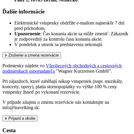
Ďalšie informácie
Elektronické vstupenky obdržíte e-mailom najneskôr 7 dní
pred príchodom.
Upozornenie
: Čas konania akcie sa môže zmeniť. Zákazník
je zodpovedný za kontrolu času konania akcie.
V pondelok a utorok sa predstavenia nekonajú.
Zrušenie a zmena rezervácie
Podmienky nájdete vo
Všeobecných obchodných a cestovných
podmienkach usporiadateľa
"Wagner Kurzreisen GmbH".
Pri zájazdoch, ktoré zahŕňajú nákup vstupeniek (napr. muzikály,
koncerty, opery), platia stornopoplatky vo výške 100 % ceny
vstupenky ihneď po vykonaní rezervácie.
V prípade záujmu o zmenu rezervácie nás kontaktujte na
info@travelking.sk.
Príjazd a okolie
Cesta