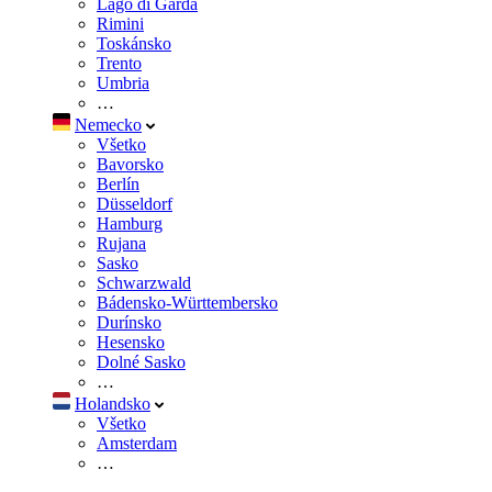
Lago di Garda
Rimini
Toskánsko
Trento
Umbria
…
Nemecko
Všetko
Bavorsko
Berlín
Düsseldorf
Hamburg
Rujana
Sasko
Schwarzwald
Bádensko-Württembersko
Durínsko
Hesensko
Dolné Sasko
…
Holandsko
Všetko
Amsterdam
…