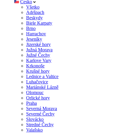
Česko
Všetko
Adršpach
Beskydy
Biele Karpaty
Brno
Harrachov
Jeseníky
Jizerské hory
Južná Morava
Južné Čechy
Karlove Vary
Krkonoše
Krušné hory
Lednice a Valtice
Luhačovice
Mariánské Lázně
Olomouc
Orlické hory
Praha
Severná Morava
Severné Čechy
Slovácko
Stredné Čechy
Valašsko