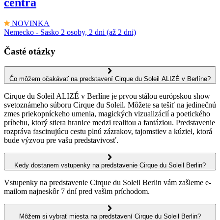
centra
NOVINKA
Nemecko - Sasko
2 osoby, 2 dni (až 2 dni)
Časté otázky
Čo môžem očakávať na predstavení Cirque du Soleil ALIZÉ v Berlíne?
Cirque du Soleil ALIZÉ v Berlíne je prvou stálou európskou show
svetoznámeho súboru Cirque du Soleil. Môžete sa tešiť na jedinečnú
zmes priekopníckeho umenia, magických vizualizácií a poetického
príbehu, ktorý stiera hranice medzi realitou a fantáziou. Predstavenie
rozpráva fascinujúcu cestu plnú zázrakov, tajomstiev a kúziel, ktorá
bude výzvou pre vašu predstavivosť.
Kedy dostanem vstupenky na predstavenie Cirque du Soleil Berlin?
Vstupenky na predstavenie Cirque du Soleil Berlin vám zašleme e-
mailom najneskôr 7 dní pred vašim príchodom.
Môžem si vybrať miesta na predstavení Cirque du Soleil Berlin?