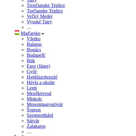
Trenčianske Teplice
Turčianske Teplice
Veľký Meder
Vysoké Tatry
…
Maďarsko
Všetko
Balaton
Bogács
Budapešť
Bük
Eger (Jáger)
Győr
Hajdúszoboszló
Hévíz a okolie
Lenti
Mezőkövesd
Miskolc
Mosonmagyaróvár
Šopron
Szentgotthárd
Sárvár
Zalakaros
…