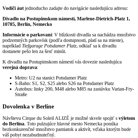
Vodiči áut
jednoducho zadajte do navigácie nasledujúcu adresu:
Divadlo na Postupimskom námestí, Marlene-Dietrich-Platz 1,
10785, Berlín, Nemecko
Informácie o parkovaní
: V blízkosti divadla sa nachádza množstvo
podzemných parkovísk (podľa dostupnosti, platí sa na mieste),
napríklad
Tiefgarage Potsdamer Platz
, odkiaľ sa k divadlu
dostanete pešo len za šesť minút.
K divadlu na Postupimskom námestí vás dovezie nasledujúca
verejná doprava
:
Metro: U2 na stanici Potsdamer Platz
S-Bahn: S1, S2, S25 alebo S26 na Potsdamer Platz
Autobus: linky 200, M48 alebo M85 na zastávku Varian-Fry-
Straße
Dovolenka v Berlíne
Návštevu Cirque du Soleil ALIZÉ je možné skvele spojiť s
výletom
do Berlína
. Toto pulzujúce hlavné mesto Nemecka ponúka
bezkonkurenčné množstvo pamiatok a aktivít, vďaka ktorým bude
váš pobyt nezabudnuteľný.