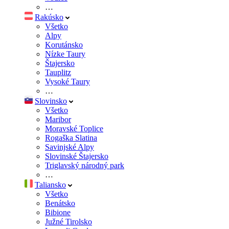
…
Rakúsko
Všetko
Alpy
Korutánsko
Nízke Taury
Štajersko
Tauplitz
Vysoké Taury
…
Slovinsko
Všetko
Maribor
Moravské Toplice
Rogaška Slatina
Savinjské Alpy
Slovinské Štajersko
Triglavský národný park
…
Taliansko
Všetko
Benátsko
Bibione
Južné Tirolsko