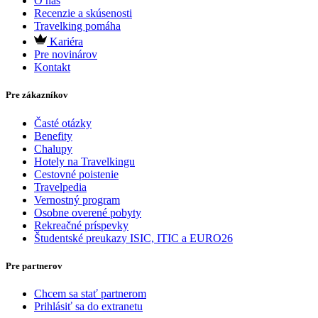
O nás
Recenzie a skúsenosti
Travelking pomáha
Kariéra
Pre novinárov
Kontakt
Pre zákazníkov
Časté otázky
Benefity
Chalupy
Hotely na Travelkingu
Cestovné poistenie
Travelpedia
Vernostný program
Osobne overené pobyty
Rekreačné príspevky
Študentské preukazy ISIC, ITIC a EURO26
Pre partnerov
Chcem sa stať partnerom
Prihlásiť sa do extranetu