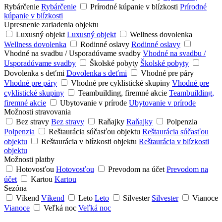
Rybárčenie
Rybárčenie
Prírodné kúpanie v blízkosti
Prírodné
kúpanie v blízkosti
Upresnenie zariadenia objektu
Luxusný objekt
Luxusný objekt
Wellness dovolenka
Wellness dovolenka
Rodinné oslavy
Rodinné oslavy
Vhodné na svadbu / Usporadúvame svadby
Vhodné na svadbu /
Usporadúvame svadby
Školské pobyty
Školské pobyty
Dovolenka s deťmi
Dovolenka s deťmi
Vhodné pre páry
Vhodné pre páry
Vhodné pre cyklistické skupiny
Vhodné pre
cyklistické skupiny
Teambuilding, firemné akcie
Teambuilding,
firemné akcie
Ubytovanie v prírode
Ubytovanie v prírode
Možnosti stravovania
Bez stravy
Bez stravy
Raňajky
Raňajky
Polpenzia
Polpenzia
Reštaurácia súčasťou objektu
Reštaurácia súčasťou
objektu
Reštaurácia v blízkosti objektu
Reštaurácia v blízkosti
objektu
Možnosti platby
Hotovosťou
Hotovosťou
Prevodom na účet
Prevodom na
účet
Kartou
Kartou
Sezóna
Víkend
Víkend
Leto
Leto
Silvester
Silvester
Vianoce
Vianoce
Veľká noc
Veľká noc