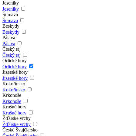
Jeseníky
Jeseníky
Šumava
Šumava
Beskydy
Beskydy
Pálava
Pálava
Český raj
Český raj
Orlické hory
Orlické hory
Jizerské hory
Jizerské hory
Kokořínsko
Kokořínsko
Krkonoše
Krkonoše
Krušné hory
Krušné hory
Žďárske vrchy
Žďárske vrchy
České Švajčiarsko
České Švajčiarsko