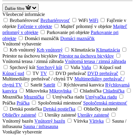
Ďalšie filtre
Všeobecné informácie
Bezbariérovosť
Bezbariérovosť
WiFi
WiFi
Fajčenie v
objekte
Fajčenie v objekte
Majiteľ prítomný v objekte
Majiteľ
prítomný v objekte
Parkovanie pri objekte
Parkovanie pri
objekte
Domáci maznáčik
Domáci maznáčik
Vnútorné vybavenie
Krb vnútorný
Krb vnútorný
Klimatizácia
Klimatizácia
Priestor na úschovu bicyklov
Priestor na úschovu bicyklov
Vnútorná terasa / zimná záhrada
Vnútorná terasa / zimná záhrada
Sprchový kút
Sprchový kút
Vaňa
Vaňa
Kúpací sud
Kúpací sud
TV
TV
DVD prehrávač
DVD prehrávač
Multimediálny prehrávač / chytrá TV
Multimediálny prehrávač /
chytrá TV
Satelit
Satelit
Rýchlovarná kanvica
Rýchlovarná
kanvica
Mikrovlnka
Mikrovlnka
Chladnička
Chladnička
Mraznička
Mraznička
Umývačka riadu
Umývačka riadu
Práčka
Práčka
Spoločenská miestnosť
Spoločenská miestnosť
Detská postieľka
Detská postieľka
Obliečky zaistené
Obliečky zaistené
Uteráky zaistené
Uteráky zaistené
Vnútorný bazén
Vnútorný bazén
Vírivka
Vírivka
Sauna /
infrasauna
Sauna / infrasauna
Vonkajšie vybavenie