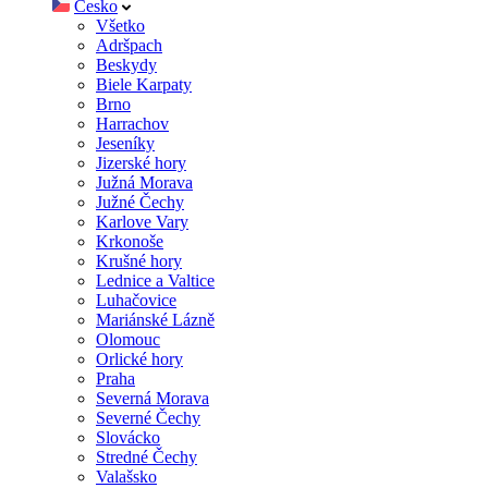
Česko
Všetko
Adršpach
Beskydy
Biele Karpaty
Brno
Harrachov
Jeseníky
Jizerské hory
Južná Morava
Južné Čechy
Karlove Vary
Krkonoše
Krušné hory
Lednice a Valtice
Luhačovice
Mariánské Lázně
Olomouc
Orlické hory
Praha
Severná Morava
Severné Čechy
Slovácko
Stredné Čechy
Valašsko