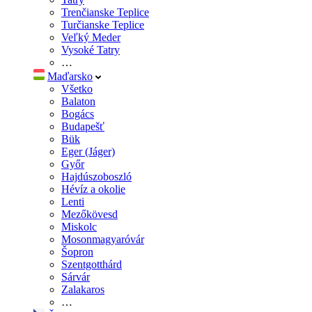
Trenčianske Teplice
Turčianske Teplice
Veľký Meder
Vysoké Tatry
…
Maďarsko
Všetko
Balaton
Bogács
Budapešť
Bük
Eger (Jáger)
Győr
Hajdúszoboszló
Hévíz a okolie
Lenti
Mezőkövesd
Miskolc
Mosonmagyaróvár
Šopron
Szentgotthárd
Sárvár
Zalakaros
…