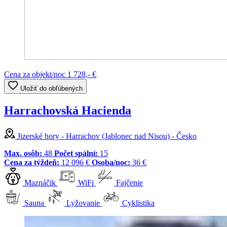
Cena za objekt/noc
1 728,- €
Uložiť do obľúbených
Harrachovská Hacienda
Jizerské hory - Harrachov (Jablonec nad Nisou) - Česko
Max. osôb:
48
Počet spální:
15
Cena za týždeň:
12 096 €
Osoba/noc:
36 €
Maznáčik
WiFi
Fajčenie
Sauna
Lyžovanie
Cyklistika