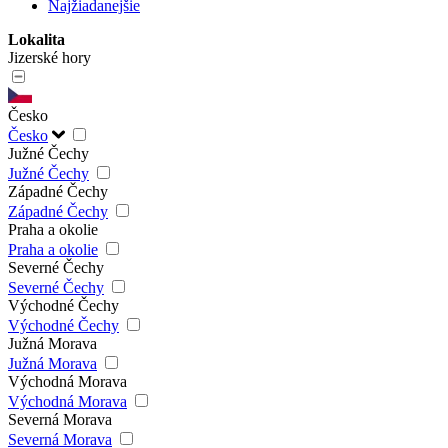
Najžiadanejšie
Lokalita
Jizerské hory
Česko
Česko
Južné Čechy
Južné Čechy
Západné Čechy
Západné Čechy
Praha a okolie
Praha a okolie
Severné Čechy
Severné Čechy
Východné Čechy
Východné Čechy
Južná Morava
Južná Morava
Východná Morava
Východná Morava
Severná Morava
Severná Morava