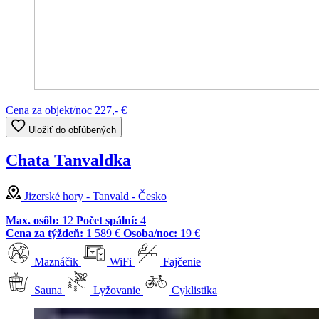
Cena za objekt/noc
227,- €
Uložiť do obľúbených
Chata Tanvaldka
Jizerské hory - Tanvald - Česko
Max. osôb:
12
Počet spální:
4
Cena za týždeň:
1 589 €
Osoba/noc:
19 €
Maznáčik
WiFi
Fajčenie
Sauna
Lyžovanie
Cyklistika