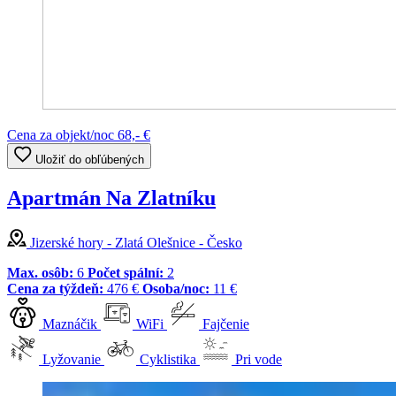
Cena za objekt/noc
68,- €
Uložiť do obľúbených
Apartmán Na Zlatníku
Jizerské hory - Zlatá Olešnice - Česko
Max. osôb:
6
Počet spální:
2
Cena za týždeň:
476 €
Osoba/noc:
11 €
Maznáčik
WiFi
Fajčenie
Lyžovanie
Cyklistika
Pri vode