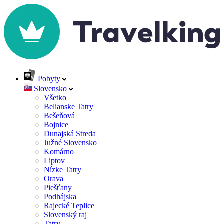
Pobyty
Slovensko
Všetko
Belianske Tatry
Bešeňová
Bojnice
Dunajská Streda
Južné Slovensko
Komárno
Liptov
Nízke Tatry
Orava
Piešťany
Podhájska
Rajecké Teplice
Slovenský raj
Tatry