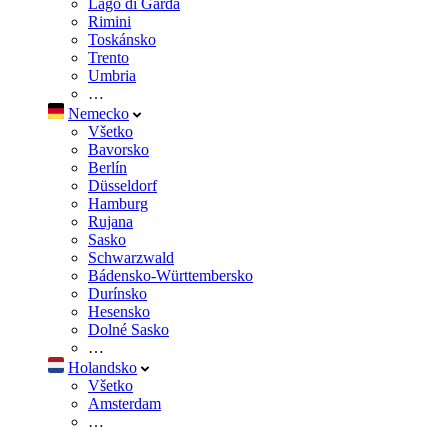
Lago di Garda
Rimini
Toskánsko
Trento
Umbria
…
Nemecko
Všetko
Bavorsko
Berlín
Düsseldorf
Hamburg
Rujana
Sasko
Schwarzwald
Bádensko-Württembersko
Durínsko
Hesensko
Dolné Sasko
…
Holandsko
Všetko
Amsterdam
…