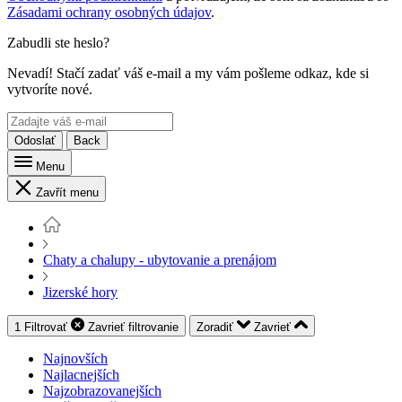
Zásadami ochrany osobných údajov
.
Zabudli ste heslo?
Nevadí! Stačí zadať váš e-mail a my vám pošleme odkaz, kde si
vytvoríte nové.
Odoslať
Back
Menu
Zavřít menu
Chaty a chalupy - ubytovanie a prenájom
Jizerské hory
1
Filtrovať
Zavrieť
filtrovanie
Zoradiť
Zavrieť
Najnovších
Najlacnejších
Najzobrazovanejších