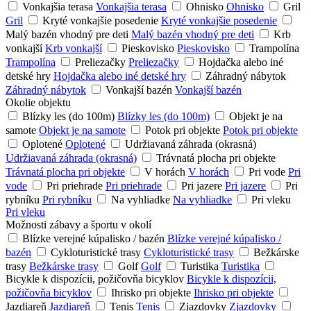
Vonkajšia terasa
Vonkajšia terasa
Ohnisko
Ohnisko
Gril
Gril
Kryté vonkajšie posedenie
Kryté vonkajšie posedenie
Malý bazén vhodný pre deti
Malý bazén vhodný pre deti
Krb
vonkajší
Krb vonkajší
Pieskovisko
Pieskovisko
Trampolína
Trampolína
Preliezačky
Preliezačky
Hojdačka alebo iné
detské hry
Hojdačka alebo iné detské hry
Záhradný nábytok
Záhradný nábytok
Vonkajší bazén
Vonkajší bazén
Okolie objektu
Blízky les (do 100m)
Blízky les (do 100m)
Objekt je na
samote
Objekt je na samote
Potok pri objekte
Potok pri objekte
Oplotené
Oplotené
Udržiavaná záhrada (okrasná)
Udržiavaná záhrada (okrasná)
Trávnatá plocha pri objekte
Trávnatá plocha pri objekte
V horách
V horách
Pri vode
Pri
vode
Pri priehrade
Pri priehrade
Pri jazere
Pri jazere
Pri
rybníku
Pri rybníku
Na vyhliadke
Na vyhliadke
Pri vleku
Pri vleku
Možnosti zábavy a športu v okolí
Blízke verejné kúpalisko / bazén
Blízke verejné kúpalisko /
bazén
Cykloturistické trasy
Cykloturistické trasy
Bežkárske
trasy
Bežkárske trasy
Golf
Golf
Turistika
Turistika
Bicykle k dispozícii, požičovňa bicyklov
Bicykle k dispozícii,
požičovňa bicyklov
Ihrisko pri objekte
Ihrisko pri objekte
Jazdiareň
Jazdiareň
Tenis
Tenis
Zjazdovky
Zjazdovky