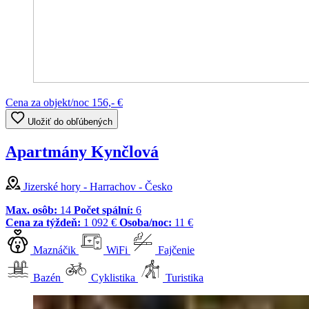
Cena za objekt/noc
156,- €
Uložiť do obľúbených
Apartmány Kynčlová
Jizerské hory - Harrachov - Česko
Max. osôb:
14
Počet spální:
6
Cena za týždeň:
1 092 €
Osoba/noc:
11 €
Maznáčik
WiFi
Fajčenie
Bazén
Cyklistika
Turistika