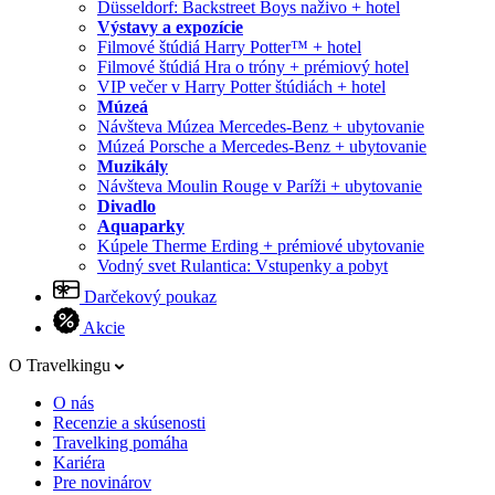
Düsseldorf: Backstreet Boys naživo + hotel
Výstavy a expozície
Filmové štúdiá Harry Potter™ + hotel
Filmové štúdiá Hra o tróny + prémiový hotel
VIP večer v Harry Potter štúdiách + hotel
Múzeá
Návšteva Múzea Mercedes-Benz + ubytovanie
Múzeá Porsche a Mercedes-Benz + ubytovanie
Muzikály
Návšteva Moulin Rouge v Paríži + ubytovanie
Divadlo
Aquaparky
Kúpele Therme Erding + prémiové ubytovanie
Vodný svet Rulantica: Vstupenky a pobyt
Darčekový poukaz
Akcie
O Travelkingu
O nás
Recenzie a skúsenosti
Travelking pomáha
Kariéra
Pre novinárov