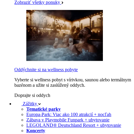
Zobraziť všetky ponuky
Oddýchnite si na wellness pobyte
Vyberte si wellness pobyt s vírivkou, saunou alebo termálnym
bazénom a užite si zaslúžený oddych.
Doprajte si oddych
Zážitky
Tematické parky
Europa-Park: Viac ako 100 atrakcií + nocľah
Zábava v Playmobile Funpark + ubytovanie
LEGOLAND® Deutschland Resort + ubytovanie
Koncerty