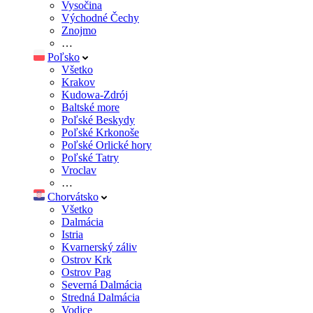
Vysočina
Východné Čechy
Znojmo
…
Poľsko
Všetko
Krakov
Kudowa-Zdrój
Baltské more
Poľské Beskydy
Poľské Krkonoše
Poľské Orlické hory
Poľské Tatry
Vroclav
…
Chorvátsko
Všetko
Dalmácia
Istria
Kvarnerský záliv
Ostrov Krk
Ostrov Pag
Severná Dalmácia
Stredná Dalmácia
Vodice