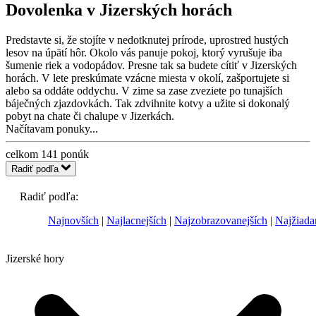
Dovolenka v Jizerských horách
Predstavte si, že stojíte v nedotknutej prírode, uprostred hustých
lesov na úpätí hôr. Okolo vás panuje pokoj, ktorý vyrušuje iba
šumenie riek a vodopádov. Presne tak sa budete cítiť v Jizerských
horách. V lete preskúmate vzácne miesta v okolí, zašportujete si
alebo sa oddáte oddychu. V zime sa zase zveziete po tunajších
báječných zjazdovkách. Tak zdvihnite kotvy a užite si dokonalý
pobyt na chate či chalupe v Jizerkách.
Načítavam ponuky...
celkom
141
ponúk
Radiť podľa
Radiť podľa:
Najnovších
Najlacnejších
Najzobrazovanejších
Najžiada
Jizerské hory