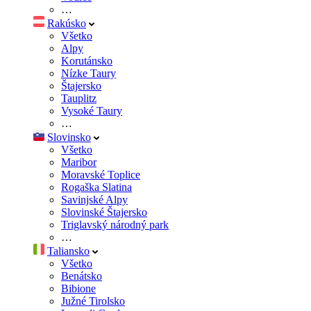
…
Rakúsko
Všetko
Alpy
Korutánsko
Nízke Taury
Štajersko
Tauplitz
Vysoké Taury
…
Slovinsko
Všetko
Maribor
Moravské Toplice
Rogaška Slatina
Savinjské Alpy
Slovinské Štajersko
Triglavský národný park
…
Taliansko
Všetko
Benátsko
Bibione
Južné Tirolsko