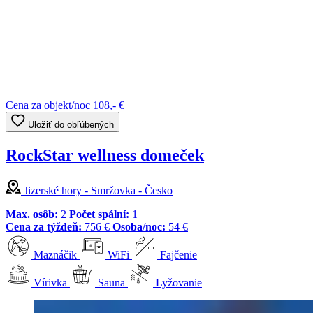
Cena za objekt/noc
108,- €
Uložiť do obľúbených
RockStar wellness domeček
Jizerské hory - Smržovka - Česko
Max. osôb:
2
Počet spální:
1
Cena za týždeň:
756 €
Osoba/noc:
54 €
Maznáčik
WiFi
Fajčenie
Vírivka
Sauna
Lyžovanie