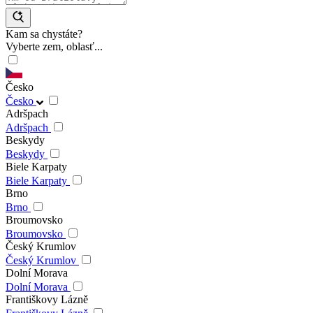
Kam sa chystáte?
Vyberte zem, oblasť...
Česko
Česko
Adršpach
Adršpach
Beskydy
Beskydy
Biele Karpaty
Biele Karpaty
Brno
Brno
Broumovsko
Broumovsko
Český Krumlov
Český Krumlov
Dolní Morava
Dolní Morava
Františkovy Lázně