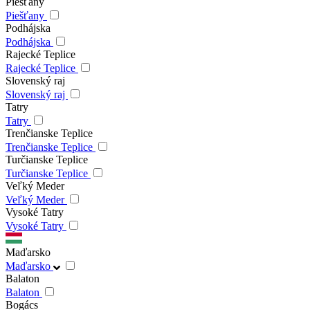
Piešťany
Piešťany
Podhájska
Podhájska
Rajecké Teplice
Rajecké Teplice
Slovenský raj
Slovenský raj
Tatry
Tatry
Trenčianske Teplice
Trenčianske Teplice
Turčianske Teplice
Turčianske Teplice
Veľký Meder
Veľký Meder
Vysoké Tatry
Vysoké Tatry
Maďarsko
Maďarsko
Balaton
Balaton
Bogács