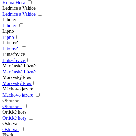
Kutná Hora
Lednice a Valtice
Lednice a Valtice
Liberec
Liberec
Lipno
Lipno
Litomyšl
Litomyšl
Luhačovice
Luhačovice
Mariánské Lázně
Mariánské Lázně
Moravský kras
Moravský kras
Máchovo jazero
Máchovo jazero
Olomouc
Olomouc
Orlické hory
Orlické hory
Ostrava
Ostrava
Plzeň