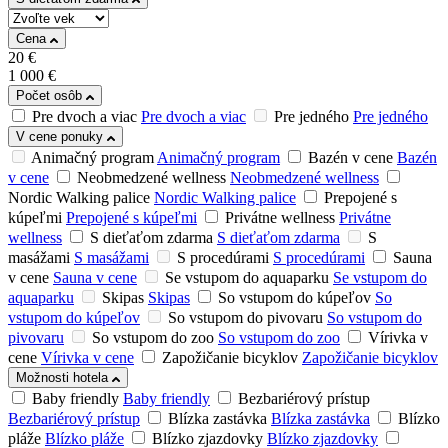
Cena
20
€
1 000
€
Počet osôb
Pre dvoch a viac
Pre dvoch a viac
Pre jedného
Pre jedného
V cene ponuky
Animačný program
Animačný program
Bazén v cene
Bazén
v cene
Neobmedzené wellness
Neobmedzené wellness
Nordic Walking palice
Nordic Walking palice
Prepojené s
kúpeľmi
Prepojené s kúpeľmi
Privátne wellness
Privátne
wellness
S dieťaťom zdarma
S dieťaťom zdarma
S
masážami
S masážami
S procedúrami
S procedúrami
Sauna
v cene
Sauna v cene
Se vstupom do aquaparku
Se vstupom do
aquaparku
Skipas
Skipas
So vstupom do kúpeľov
So
vstupom do kúpeľov
So vstupom do pivovaru
So vstupom do
pivovaru
So vstupom do zoo
So vstupom do zoo
Vírivka v
cene
Vírivka v cene
Zapožičanie bicyklov
Zapožičanie bicyklov
Možnosti hotela
Baby friendly
Baby friendly
Bezbariérový prístup
Bezbariérový prístup
Blízka zastávka
Blízka zastávka
Blízko
pláže
Blízko pláže
Blízko zjazdovky
Blízko zjazdovky