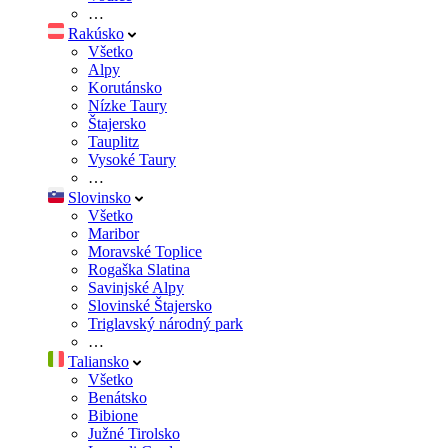
…
Rakúsko
Všetko
Alpy
Korutánsko
Nízke Taury
Štajersko
Tauplitz
Vysoké Taury
…
Slovinsko
Všetko
Maribor
Moravské Toplice
Rogaška Slatina
Savinjské Alpy
Slovinské Štajersko
Triglavský národný park
…
Taliansko
Všetko
Benátsko
Bibione
Južné Tirolsko