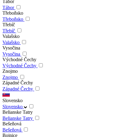
Tábor
Tábor
Třeboňsko
Třeboňsko
Třebíč
Třebíč
Valašsko
Valašsko
Vysočina
Vysočina
Východné Čechy
Východné Čechy
Znojmo
Znojmo
Západné Čechy
Západné Čechy
Slovensko
Slovensko
Belianske Tatry
Belianske Tatry
Bešeňová
Bešeňová
Bojnice