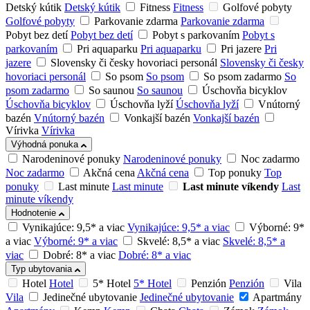
Detský kútik
Detský kútik
Fitness
Fitness
Golfové pobyty
Golfové pobyty
Parkovanie zdarma
Parkovanie zdarma
Pobyt bez detí
Pobyt bez detí
Pobyt s parkovaním
Pobyt s
parkovaním
Pri aquaparku
Pri aquaparku
Pri jazere
Pri
jazere
Slovensky či česky hovoriaci personál
Slovensky či česky
hovoriaci personál
So psom
So psom
So psom zadarmo
So
psom zadarmo
So saunou
So saunou
Úschovňa bicyklov
Úschovňa bicyklov
Úschovňa lyží
Úschovňa lyží
Vnútorný
bazén
Vnútorný bazén
Vonkajší bazén
Vonkajší bazén
Vírivka
Vírivka
Výhodná ponuka
Narodeninové ponuky
Narodeninové ponuky
Noc zadarmo
Noc zadarmo
Akčná cena
Akčná cena
Top ponuky
Top
ponuky
Last minute
Last minute
Last minute víkendy
Last
minute víkendy
Hodnotenie
Vynikajúce: 9,5* a viac
Vynikajúce: 9,5* a viac
Výborné: 9*
a viac
Výborné: 9* a viac
Skvelé: 8,5* a viac
Skvelé: 8,5* a
viac
Dobré: 8* a viac
Dobré: 8* a viac
Typ ubytovania
Hotel
Hotel
5* Hotel
5* Hotel
Penzión
Penzión
Vila
Vila
Jedinečné ubytovanie
Jedinečné ubytovanie
Apartmány