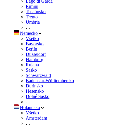
Lago di Garda
Rimini
Toskánsko
Trento
Umbria
…
Nemecko
Všetko
Bavorsko
Berlín
Düsseldorf
Hamburg
Rujana
Sasko
Schwarzwald
Bádensko-Württembersko
Durínsko
Hesensko
Dolné Sasko
…
Holandsko
Všetko
Amsterdam
…