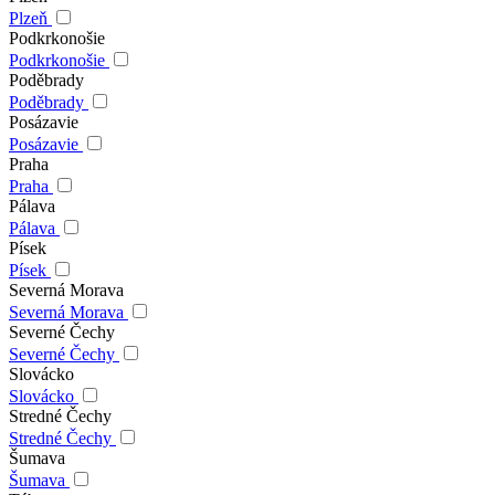
Plzeň
Podkrkonošie
Podkrkonošie
Poděbrady
Poděbrady
Posázavie
Posázavie
Praha
Praha
Pálava
Pálava
Písek
Písek
Severná Morava
Severná Morava
Severné Čechy
Severné Čechy
Slovácko
Slovácko
Stredné Čechy
Stredné Čechy
Šumava
Šumava