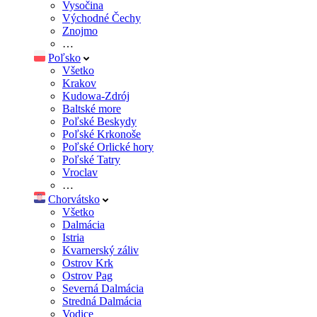
Vysočina
Východné Čechy
Znojmo
…
Poľsko
Všetko
Krakov
Kudowa-Zdrój
Baltské more
Poľské Beskydy
Poľské Krkonoše
Poľské Orlické hory
Poľské Tatry
Vroclav
…
Chorvátsko
Všetko
Dalmácia
Istria
Kvarnerský záliv
Ostrov Krk
Ostrov Pag
Severná Dalmácia
Stredná Dalmácia
Vodice