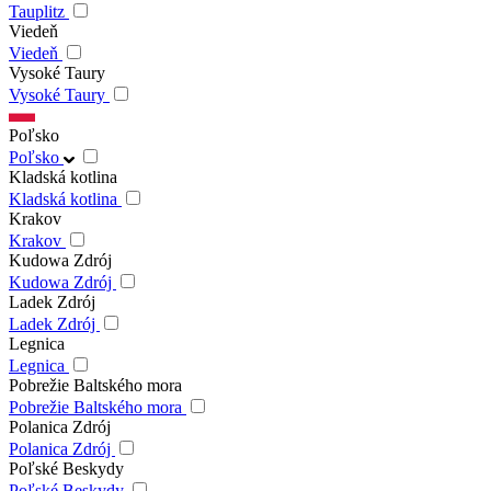
Tauplitz
Viedeň
Viedeň
Vysoké Taury
Vysoké Taury
Poľsko
Poľsko
Kladská kotlina
Kladská kotlina
Krakov
Krakov
Kudowa Zdrój
Kudowa Zdrój
Ladek Zdrój
Ladek Zdrój
Legnica
Legnica
Pobrežie Baltského mora
Pobrežie Baltského mora
Polanica Zdrój
Polanica Zdrój
Poľské Beskydy
Poľské Beskydy