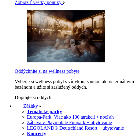
Zobraziť všetky ponuky
Oddýchnite si na wellness pobyte
Vyberte si wellness pobyt s vírivkou, saunou alebo termálnym
bazénom a užite si zaslúžený oddych.
Doprajte si oddych
Zážitky
Tematické parky
Europa-Park: Viac ako 100 atrakcií + nocľah
Zábava v Playmobile Funpark + ubytovanie
LEGOLAND® Deutschland Resort + ubytovanie
Koncerty