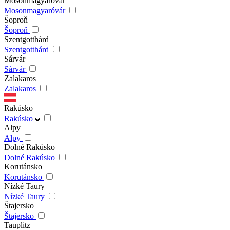
Mosonmagyaróvár
Mosonmagyaróvár
Šoproň
Šoproň
Szentgotthárd
Szentgotthárd
Sárvár
Sárvár
Zalakaros
Zalakaros
Rakúsko
Rakúsko
Alpy
Alpy
Dolné Rakúsko
Dolné Rakúsko
Korutánsko
Korutánsko
Nízké Taury
Nízké Taury
Štajersko
Štajersko
Tauplitz