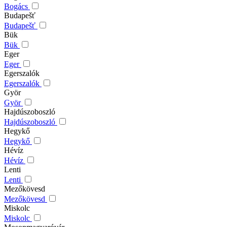
Bogács
Budapešť
Budapešť
Bük
Bük
Eger
Eger
Egerszalók
Egerszalók
Györ
Györ
Hajdúszoboszló
Hajdúszoboszló
Hegykő
Hegykő
Hévíz
Hévíz
Lenti
Lenti
Mezőkövesd
Mezőkövesd
Miskolc
Miskolc