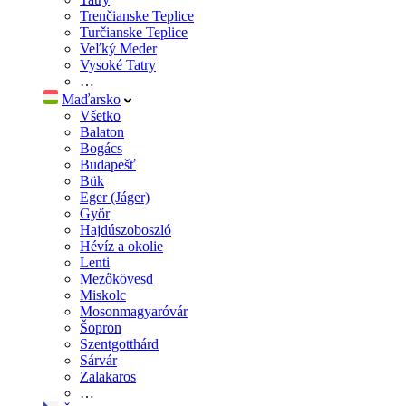
Trenčianske Teplice
Turčianske Teplice
Veľký Meder
Vysoké Tatry
…
Maďarsko
Všetko
Balaton
Bogács
Budapešť
Bük
Eger (Jáger)
Győr
Hajdúszoboszló
Hévíz a okolie
Lenti
Mezőkövesd
Miskolc
Mosonmagyaróvár
Šopron
Szentgotthárd
Sárvár
Zalakaros
…