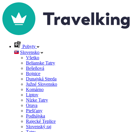
Pobyty
Slovensko
Všetko
Belianske Tatry
Bešeňová
Bojnice
Dunajská Streda
Južné Slovensko
Komárno
Liptov
Nízke Tatry
Orava
Piešťany
Podhájska
Rajecké Teplice
Slovenský raj
Tatry