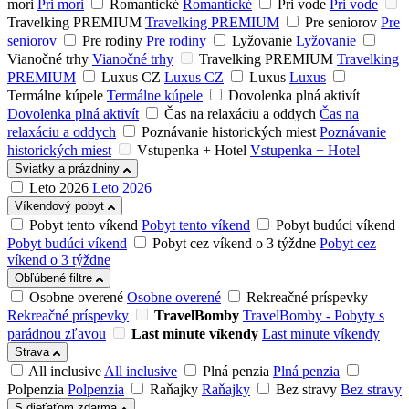
mori
Pri mori
Romantické
Romantické
Pri vode
Pri vode
Travelking PREMIUM
Travelking PREMIUM
Pre seniorov
Pre
seniorov
Pre rodiny
Pre rodiny
Lyžovanie
Lyžovanie
Vianočné trhy
Vianočné trhy
Travelking PREMIUM
Travelking
PREMIUM
Luxus CZ
Luxus CZ
Luxus
Luxus
Termálne kúpele
Termálne kúpele
Dovolenka plná aktivít
Dovolenka plná aktivít
Čas na relaxáciu a oddych
Čas na
relaxáciu a oddych
Poznávanie historických miest
Poznávanie
historických miest
Vstupenka + Hotel
Vstupenka + Hotel
Sviatky a prázdniny
Leto 2026
Leto 2026
Víkendový pobyt
Pobyt tento víkend
Pobyt tento víkend
Pobyt budúci víkend
Pobyt budúci víkend
Pobyt cez víkend o 3 týždne
Pobyt cez
víkend o 3 týždne
Obľúbené filtre
Osobne overené
Osobne overené
Rekreačné príspevky
Rekreačné príspevky
TravelBomby
TravelBomby - Pobyty s
parádnou zľavou
Last minute víkendy
Last minute víkendy
Strava
All inclusive
All inclusive
Plná penzia
Plná penzia
Polpenzia
Polpenzia
Raňajky
Raňajky
Bez stravy
Bez stravy
S dieťaťom zdarma