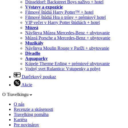
Düsseldorf: Backstreet Boys naživo + hotel
Výstavy a expozície
Filmové štúdiá Harry Potter™ + hotel
Filmové štúdiá Hra o tróny + prémiový hotel
VIP večer v Harry Potter štúdiách + hotel
Múzeá
Návšteva Múzea Mercedes-Benz + ubytovanie
Múzeá Porsche a Mercedes-Benz + ubytovanie
Muzikály
Návšteva Moulin Rouge v Paríži + ubytovanie
Divadlo
Aquaparky
Kúpele Therme Erding + prémiové ubytovanie
Vodný svet Rulantica: Vstupenky a pobyt
Darčekový poukaz
Akcie
O Travelkingu
O nás
Recenzie a skúsenosti
Travelking pomáha
Kariéra
Pre novinárov