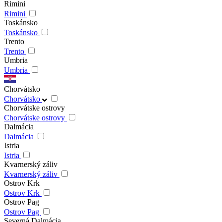
Rimini
Rimini
Toskánsko
Toskánsko
Trento
Trento
Umbria
Umbria
Chorvátsko
Chorvátsko
Chorvátske ostrovy
Chorvátske ostrovy
Dalmácia
Dalmácia
Istria
Istria
Kvarnerský záliv
Kvarnerský záliv
Ostrov Krk
Ostrov Krk
Ostrov Pag
Ostrov Pag
Severná Dalmácia