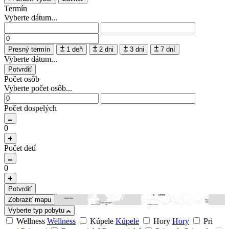
Termín
Vyberte dátum...
Presný termín
1 deň
2 dni
3 dni
7 dní
Vyberte dátum...
Potvrdiť
Počet osôb
Vyberte počet osôb...
Počet dospelých
0
Počet detí
0
Potvrdiť
Zobraziť mapu
Vyberte typ pobytu
Wellness
Wellness
Kúpele
Kúpele
Hory
Hory
Pri