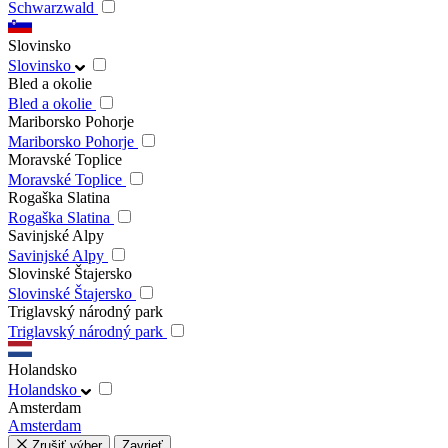
Schwarzwald
Slovinsko
Slovinsko
Bled a okolie
Bled a okolie
Mariborsko Pohorje
Mariborsko Pohorje
Moravské Toplice
Moravské Toplice
Rogaška Slatina
Rogaška Slatina
Savinjské Alpy
Savinjské Alpy
Slovinské Štajersko
Slovinské Štajersko
Triglavský národný park
Triglavský národný park
Holandsko
Holandsko
Amsterdam
Amsterdam
Zrušiť výber
Zavrieť