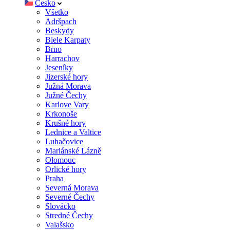
Česko
Všetko
Adršpach
Beskydy
Biele Karpaty
Brno
Harrachov
Jeseníky
Jizerské hory
Južná Morava
Južné Čechy
Karlove Vary
Krkonoše
Krušné hory
Lednice a Valtice
Luhačovice
Mariánské Lázně
Olomouc
Orlické hory
Praha
Severná Morava
Severné Čechy
Slovácko
Stredné Čechy
Valašsko