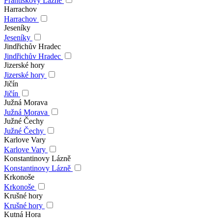
Františkovy Lázně
Harrachov
Harrachov
Jeseníky
Jeseníky
Jindřichův Hradec
Jindřichův Hradec
Jizerské hory
Jizerské hory
Jičín
Jičín
Južná Morava
Južná Morava
Južné Čechy
Južné Čechy
Karlove Vary
Karlove Vary
Konstantinovy Lázně
Konstantinovy Lázně
Krkonoše
Krkonoše
Krušné hory
Krušné hory
Kutná Hora