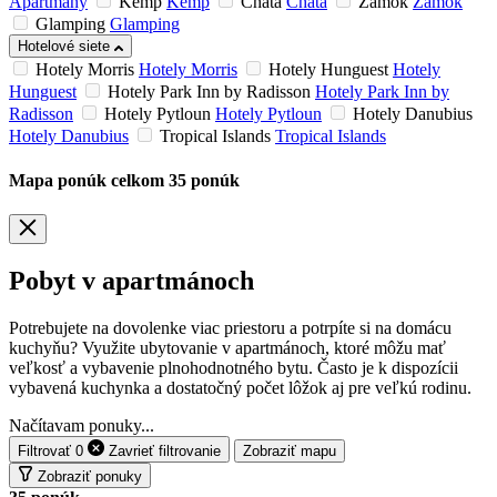
Apartmány
Kemp
Kemp
Chata
Chata
Zámok
Zámok
Glamping
Glamping
Hotelové siete
Hotely Morris
Hotely Morris
Hotely Hunguest
Hotely
Hunguest
Hotely Park Inn by Radisson
Hotely Park Inn by
Radisson
Hotely Pytloun
Hotely Pytloun
Hotely Danubius
Hotely Danubius
Tropical Islands
Tropical Islands
Mapa ponúk
celkom
35
ponúk
Pobyt v apartmánoch
Potrebujete na dovolenke viac priestoru a potrpíte si na domácu
kuchyňu? Využite ubytovanie v apartmánoch, ktoré môžu mať
veľkosť a vybavenie plnohodnotného bytu. Často je k dispozícii
vybavená kuchynka a dostatočný počet lôžok aj pre veľkú rodinu.
Načítavam ponuky...
Filtrovať
0
Zavrieť
filtrovanie
Zobraziť mapu
Zobraziť ponuky