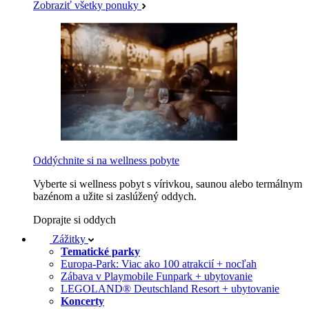
Zobraziť všetky ponuky
Oddýchnite si na wellness pobyte
Vyberte si wellness pobyt s vírivkou, saunou alebo termálnym
bazénom a užite si zaslúžený oddych.
Doprajte si oddych
Zážitky
Tematické parky
Europa-Park: Viac ako 100 atrakcií + nocľah
Zábava v Playmobile Funpark + ubytovanie
LEGOLAND® Deutschland Resort + ubytovanie
Koncerty