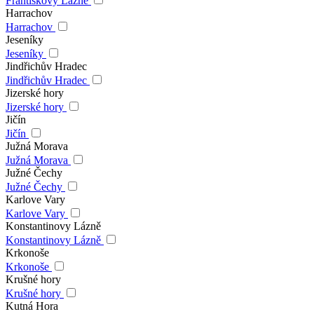
Františkovy Lázně
Harrachov
Harrachov
Jeseníky
Jeseníky
Jindřichův Hradec
Jindřichův Hradec
Jizerské hory
Jizerské hory
Jičín
Jičín
Južná Morava
Južná Morava
Južné Čechy
Južné Čechy
Karlove Vary
Karlove Vary
Konstantinovy Lázně
Konstantinovy Lázně
Krkonoše
Krkonoše
Krušné hory
Krušné hory
Kutná Hora