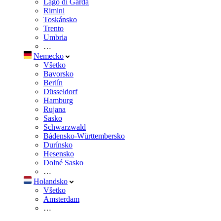
Lago di Garda
Rimini
Toskánsko
Trento
Umbria
…
Nemecko
Všetko
Bavorsko
Berlín
Düsseldorf
Hamburg
Rujana
Sasko
Schwarzwald
Bádensko-Württembersko
Durínsko
Hesensko
Dolné Sasko
…
Holandsko
Všetko
Amsterdam
…