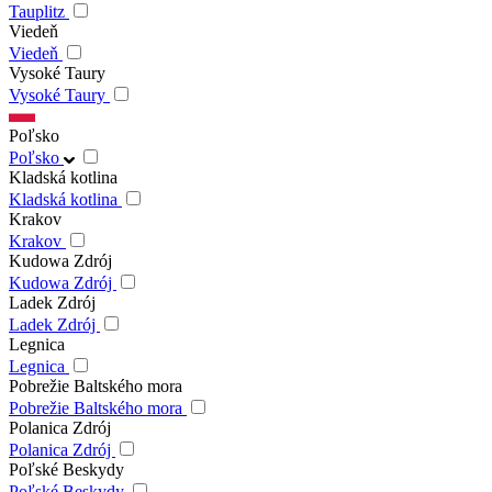
Tauplitz
Viedeň
Viedeň
Vysoké Taury
Vysoké Taury
Poľsko
Poľsko
Kladská kotlina
Kladská kotlina
Krakov
Krakov
Kudowa Zdrój
Kudowa Zdrój
Ladek Zdrój
Ladek Zdrój
Legnica
Legnica
Pobrežie Baltského mora
Pobrežie Baltského mora
Polanica Zdrój
Polanica Zdrój
Poľské Beskydy
Poľské Beskydy