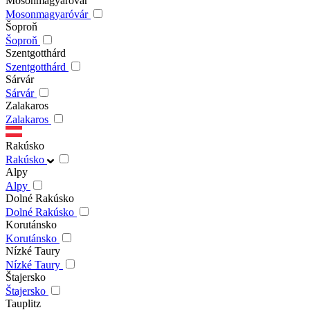
Mosonmagyaróvár
Mosonmagyaróvár
Šoproň
Šoproň
Szentgotthárd
Szentgotthárd
Sárvár
Sárvár
Zalakaros
Zalakaros
Rakúsko
Rakúsko
Alpy
Alpy
Dolné Rakúsko
Dolné Rakúsko
Korutánsko
Korutánsko
Nízké Taury
Nízké Taury
Štajersko
Štajersko
Tauplitz