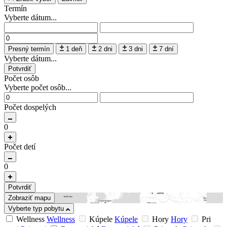
Termín
Vyberte dátum...
Presný termín
1 deň
2 dni
3 dni
7 dní
Vyberte dátum...
Potvrdiť
Počet osôb
Vyberte počet osôb...
Počet dospelých
0
Počet detí
0
Potvrdiť
Zobraziť mapu
Vyberte typ pobytu
Wellness
Wellness
Kúpele
Kúpele
Hory
Hory
Pri