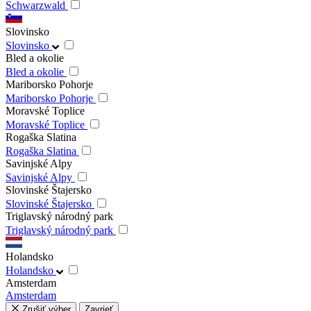
Schwarzwald
Slovinsko
Slovinsko
Bled a okolie
Bled a okolie
Mariborsko Pohorje
Mariborsko Pohorje
Moravské Toplice
Moravské Toplice
Rogaška Slatina
Rogaška Slatina
Savinjské Alpy
Savinjské Alpy
Slovinské Štajersko
Slovinské Štajersko
Triglavský národný park
Triglavský národný park
Holandsko
Holandsko
Amsterdam
Amsterdam
Zrušiť výber
Zavrieť