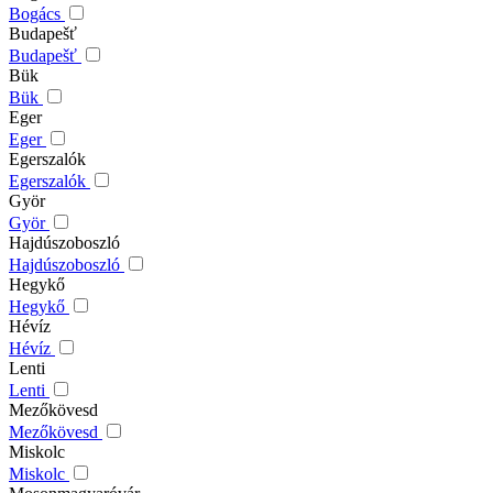
Bogács
Budapešť
Budapešť
Bük
Bük
Eger
Eger
Egerszalók
Egerszalók
Györ
Györ
Hajdúszoboszló
Hajdúszoboszló
Hegykő
Hegykő
Hévíz
Hévíz
Lenti
Lenti
Mezőkövesd
Mezőkövesd
Miskolc
Miskolc