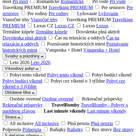
mori
Pri mori
Romantické
Romantické
Pri vode
Pri vode
Travelking PREMIUM
Travelking PREMIUM
Pre seniorov
Pre
seniorov
Pre rodiny
Pre rodiny
Lyžovanie
Lyžovanie
Vianočné trhy
Vianočné trhy
Travelking PREMIUM
Travelking
PREMIUM
Luxus CZ
Luxus CZ
Luxus
Luxus
Termálne kúpele
Termálne kúpele
Dovolenka plná aktivít
Dovolenka plná aktivít
Čas na relaxáciu a oddych
Čas na
relaxáciu a oddych
Poznávanie historických miest
Poznávanie
historických miest
Vstupenka + Hotel
Vstupenka + Hotel
Sviatky a prázdniny
Leto 2026
Leto 2026
Víkendový pobyt
Pobyt tento víkend
Pobyt tento víkend
Pobyt budúci víkend
Pobyt budúci víkend
Pobyt cez víkend o 3 týždne
Pobyt cez
víkend o 3 týždne
Obľúbené filtre
Osobne overené
Osobne overené
Rekreačné príspevky
Rekreačné príspevky
TravelBomby
TravelBomby - Pobyty s
parádnou zľavou
Last minute víkendy
Last minute víkendy
Strava
All inclusive
All inclusive
Plná penzia
Plná penzia
Polpenzia
Polpenzia
Raňajky
Raňajky
Bez stravy
Bez stravy
S dieťaťom zdarma