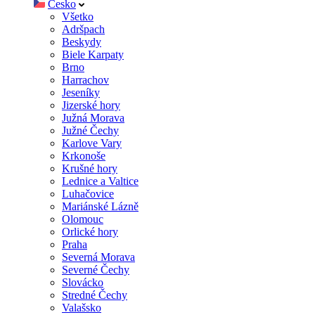
Česko
Všetko
Adršpach
Beskydy
Biele Karpaty
Brno
Harrachov
Jeseníky
Jizerské hory
Južná Morava
Južné Čechy
Karlove Vary
Krkonoše
Krušné hory
Lednice a Valtice
Luhačovice
Mariánské Lázně
Olomouc
Orlické hory
Praha
Severná Morava
Severné Čechy
Slovácko
Stredné Čechy
Valašsko