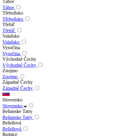
Tábor
Tábor
Třeboňsko
Třeboňsko
Třebíč
Třebíč
Valašsko
Valašsko
Vysočina
Vysočina
Východné Čechy
Východné Čechy
Znojmo
Znojmo
Západné Čechy
Západné Čechy
Slovensko
Slovensko
Belianske Tatry
Belianske Tatry
Bešeňová
Bešeňová
Bojnice