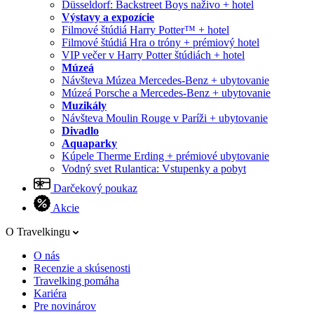
Düsseldorf: Backstreet Boys naživo + hotel
Výstavy a expozície
Filmové štúdiá Harry Potter™ + hotel
Filmové štúdiá Hra o tróny + prémiový hotel
VIP večer v Harry Potter štúdiách + hotel
Múzeá
Návšteva Múzea Mercedes-Benz + ubytovanie
Múzeá Porsche a Mercedes-Benz + ubytovanie
Muzikály
Návšteva Moulin Rouge v Paríži + ubytovanie
Divadlo
Aquaparky
Kúpele Therme Erding + prémiové ubytovanie
Vodný svet Rulantica: Vstupenky a pobyt
Darčekový poukaz
Akcie
O Travelkingu
O nás
Recenzie a skúsenosti
Travelking pomáha
Kariéra
Pre novinárov