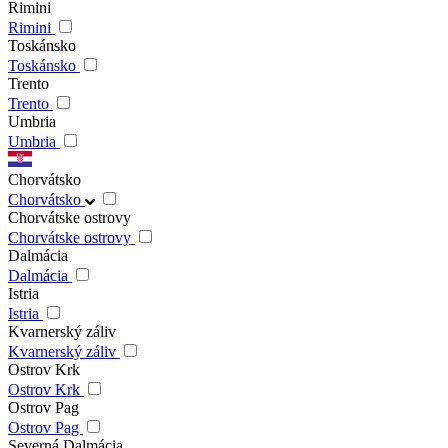
Rimini
Rimini
Toskánsko
Toskánsko
Trento
Trento
Umbria
Umbria
Chorvátsko
Chorvátsko
Chorvátske ostrovy
Chorvátske ostrovy
Dalmácia
Dalmácia
Istria
Istria
Kvarnerský záliv
Kvarnerský záliv
Ostrov Krk
Ostrov Krk
Ostrov Pag
Ostrov Pag
Severná Dalmácia