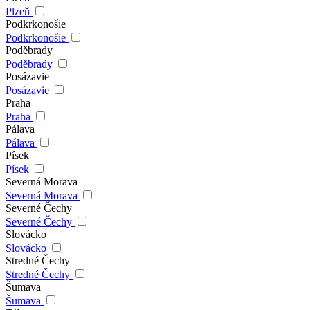
Plzeň
Podkrkonošie
Podkrkonošie
Poděbrady
Poděbrady
Posázavie
Posázavie
Praha
Praha
Pálava
Pálava
Písek
Písek
Severná Morava
Severná Morava
Severné Čechy
Severné Čechy
Slovácko
Slovácko
Stredné Čechy
Stredné Čechy
Šumava
Šumava