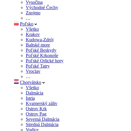
Vysočina
Východné Čechy
Znojmo
…
Poľsko
Všetko
Krakov
Kudowa-Zdrój
Baltské more
Poľské Beskydy
Poľské Krkonoše
Poľské Orlické hory
Poľské Tatry
Vroclav
…
Chorvátsko
Všetko
Dalmácia
Istria
Kvarnerský záliv
Ostrov Krk
Ostrov Pag
Severná Dalmácia
Stredná Dalmácia
Vodice