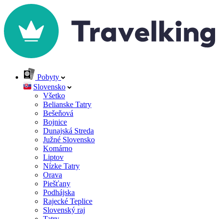
Pobyty
Slovensko
Všetko
Belianske Tatry
Bešeňová
Bojnice
Dunajská Streda
Južné Slovensko
Komárno
Liptov
Nízke Tatry
Orava
Piešťany
Podhájska
Rajecké Teplice
Slovenský raj
Tatry