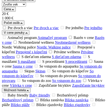
Cena
20
€
1 000
€
Počet osôb
Pre dvoch a viac
Pre dvoch a viac
Pre jedného
Pre jedného
V cene ponuky
Animačný program
Animačný program
Bazén v cene
Bazén
v cene
Neobmedzené wellness
Neobmedzené wellness
Nordic Walking palice
Nordic Walking palice
Prepojené s
kúpeľmi
Prepojené s kúpeľmi
Privátne wellness
Privátne
wellness
S dieťaťom zdarma
S dieťaťom zdarma
S
masážami
S masážami
S procedúrami
S procedúrami
Sauna
v cene
Sauna v cene
Se vstupom do aquaparku
Se vstupom do
aquaparku
Skipas
Skipas
So vstupom do kúpeľov
So
vstupom do kúpeľov
So vstupom do pivovaru
So vstupom do
pivovaru
So vstupom do zoo
So vstupom do zoo
Vírivka v
cene
Vírivka v cene
Zapožičanie bicyklov
Zapožičanie bicyklov
Možnosti hotela
Baby friendly
Baby friendly
Bezbariérový prístup
Bezbariérový prístup
Blízka zastávka
Blízka zastávka
Blízko
pláže
Blízko pláže
Blízko zjazdovky
Blízko zjazdovky