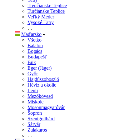
Trenčianske Teplice
Turčianske Teplice
Veľký Meder
Vysoké Tatry
…
Maďarsko
Všetko
Balaton
Bogács
Budapešť
Bük
Eger (Jáger)
Győr
Hajdúszoboszló
Hévíz a okolie
Lenti
Mezőkövesd
Miskolc
Mosonmagyaróvár
Šopron
Szentgotthárd
Sárvár
Zalakaros
…