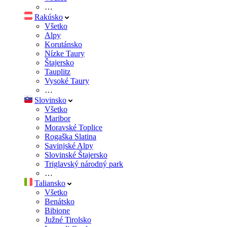
…
Rakúsko
Všetko
Alpy
Korutánsko
Nízke Taury
Štajersko
Tauplitz
Vysoké Taury
…
Slovinsko
Všetko
Maribor
Moravské Toplice
Rogaška Slatina
Savinjské Alpy
Slovinské Štajersko
Triglavský národný park
…
Taliansko
Všetko
Benátsko
Bibione
Južné Tirolsko