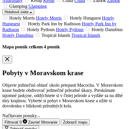
Apartmány
Kemp
Kemp
Chata
Chata
Zámok
Zámok
Glamping
Glamping
Hotelové siete
Hotely Morris
Hotely Morris
Hotely Hunguest
Hotely
Hunguest
Hotely Park Inn by Radisson
Hotely Park Inn by
Radisson
Hotely Pytloun
Hotely Pytloun
Hotely Danubius
Hotely Danubius
Tropical Islands
Tropical Islands
Mapa ponúk
celkom
4
ponúk
Pobyty v Moravskom krase
Objavte jedinečnú oblasť okolo priepasti Macocha. V Moravskom
krase budete obdivovať jedinečné prírodné úkazy. Preskúmate
tajomné jaskyne, oddýchnete si v čistej prírode a vydáte sa na dlhé
túry krajinou. Vyberte si pobyt v Moravskom krase a užite si
dovolenku v blízkosti prírodných krás.
Načítavam ponuky...
Filtrovať
0
Zavrieť
filtrovanie
Zobraziť mapu
Zobraziť ponuky