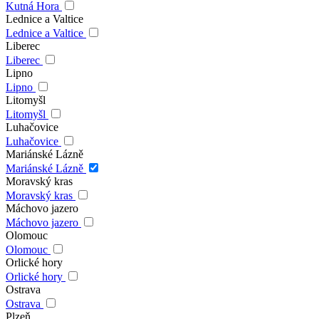
Kutná Hora
Lednice a Valtice
Lednice a Valtice
Liberec
Liberec
Lipno
Lipno
Litomyšl
Litomyšl
Luhačovice
Luhačovice
Mariánské Lázně
Mariánské Lázně
Moravský kras
Moravský kras
Máchovo jazero
Máchovo jazero
Olomouc
Olomouc
Orlické hory
Orlické hory
Ostrava
Ostrava
Plzeň