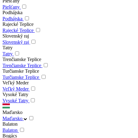
Piešťany
Piešťany
Podhájska
Podhájska
Rajecké Teplice
Rajecké Teplice
Slovenský raj
Slovenský raj
Tatry
Tatry
Trenčianske Teplice
Trenčianske Teplice
Turčianske Teplice
Turčianske Teplice
Veľký Meder
Veľký Meder
Vysoké Tatry
Vysoké Tatry
Maďarsko
Maďarsko
Balaton
Balaton
Bogács