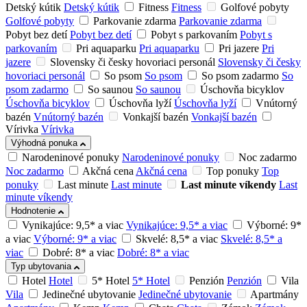
Detský kútik
Detský kútik
Fitness
Fitness
Golfové pobyty
Golfové pobyty
Parkovanie zdarma
Parkovanie zdarma
Pobyt bez detí
Pobyt bez detí
Pobyt s parkovaním
Pobyt s
parkovaním
Pri aquaparku
Pri aquaparku
Pri jazere
Pri
jazere
Slovensky či česky hovoriaci personál
Slovensky či česky
hovoriaci personál
So psom
So psom
So psom zadarmo
So
psom zadarmo
So saunou
So saunou
Úschovňa bicyklov
Úschovňa bicyklov
Úschovňa lyží
Úschovňa lyží
Vnútorný
bazén
Vnútorný bazén
Vonkajší bazén
Vonkajší bazén
Vírivka
Vírivka
Výhodná ponuka
Narodeninové ponuky
Narodeninové ponuky
Noc zadarmo
Noc zadarmo
Akčná cena
Akčná cena
Top ponuky
Top
ponuky
Last minute
Last minute
Last minute víkendy
Last
minute víkendy
Hodnotenie
Vynikajúce: 9,5* a viac
Vynikajúce: 9,5* a viac
Výborné: 9*
a viac
Výborné: 9* a viac
Skvelé: 8,5* a viac
Skvelé: 8,5* a
viac
Dobré: 8* a viac
Dobré: 8* a viac
Typ ubytovania
Hotel
Hotel
5* Hotel
5* Hotel
Penzión
Penzión
Vila
Vila
Jedinečné ubytovanie
Jedinečné ubytovanie
Apartmány