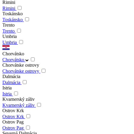
Rimini
Rimini
Toskánsko
Toskánsko
Trento
Trento
Umbria
Umbria
Chorvátsko
Chorvátsko
Chorvátske ostrovy
Chorvátske ostrovy
Dalmácia
Dalmácia
Istria
Istria
Kvarnerský záliv
Kvarnerský záliv
Ostrov Krk
Ostrov Krk
Ostrov Pag
Ostrov Pag
Severná Dalmácia