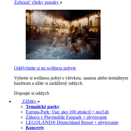
Zobraziť všetky ponuky
Oddýchnite si na wellness pobyte
Vyberte si wellness pobyt s vírivkou, saunou alebo termálnym
bazénom a užite si zaslúžený oddych.
Doprajte si oddych
Zážitky
Tematické parky
Europa-Park: Viac ako 100 atrakcií + nocľah
Zábava v Playmobile Funpark + ubytovanie
LEGOLAND® Deutschland Resort + ubytovanie
Koncerty