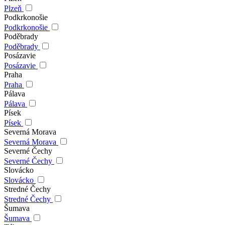
Plzeň
Podkrkonošie
Podkrkonošie
Poděbrady
Poděbrady
Posázavie
Posázavie
Praha
Praha
Pálava
Pálava
Písek
Písek
Severná Morava
Severná Morava
Severné Čechy
Severné Čechy
Slovácko
Slovácko
Stredné Čechy
Stredné Čechy
Šumava
Šumava