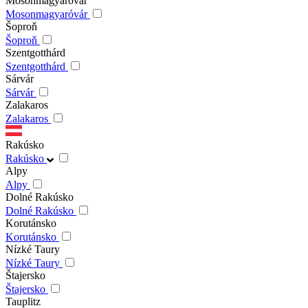
Mosonmagyaróvár
Mosonmagyaróvár
Šoproň
Šoproň
Szentgotthárd
Szentgotthárd
Sárvár
Sárvár
Zalakaros
Zalakaros
Rakúsko
Rakúsko
Alpy
Alpy
Dolné Rakúsko
Dolné Rakúsko
Korutánsko
Korutánsko
Nízké Taury
Nízké Taury
Štajersko
Štajersko
Tauplitz