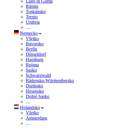
Lago di Garda
Rimini
Toskánsko
Trento
Umbria
…
Nemecko
Všetko
Bavorsko
Berlín
Düsseldorf
Hamburg
Rujana
Sasko
Schwarzwald
Bádensko-Württembersko
Durínsko
Hesensko
Dolné Sasko
…
Holandsko
Všetko
Amsterdam
…