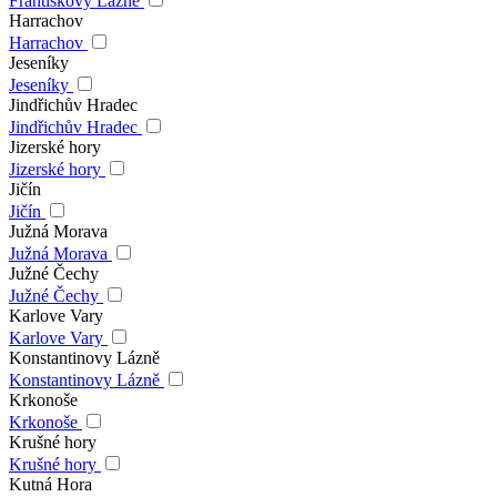
Františkovy Lázně
Harrachov
Harrachov
Jeseníky
Jeseníky
Jindřichův Hradec
Jindřichův Hradec
Jizerské hory
Jizerské hory
Jičín
Jičín
Južná Morava
Južná Morava
Južné Čechy
Južné Čechy
Karlove Vary
Karlove Vary
Konstantinovy Lázně
Konstantinovy Lázně
Krkonoše
Krkonoše
Krušné hory
Krušné hory
Kutná Hora