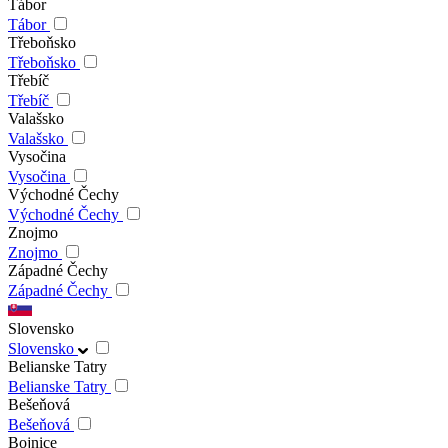
Tábor
Tábor
Třeboňsko
Třeboňsko
Třebíč
Třebíč
Valašsko
Valašsko
Vysočina
Vysočina
Východné Čechy
Východné Čechy
Znojmo
Znojmo
Západné Čechy
Západné Čechy
Slovensko
Slovensko
Belianske Tatry
Belianske Tatry
Bešeňová
Bešeňová
Bojnice