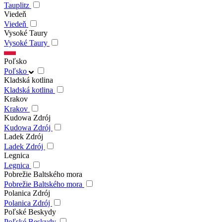
Tauplitz
Viedeň
Viedeň
Vysoké Taury
Vysoké Taury
Poľsko
Poľsko
Kladská kotlina
Kladská kotlina
Krakov
Krakov
Kudowa Zdrój
Kudowa Zdrój
Ladek Zdrój
Ladek Zdrój
Legnica
Legnica
Pobrežie Baltského mora
Pobrežie Baltského mora
Polanica Zdrój
Polanica Zdrój
Poľské Beskydy
Poľské Beskydy