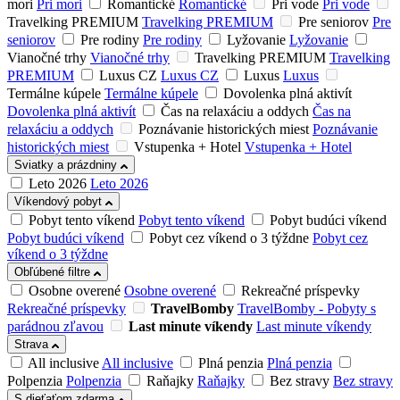
mori
Pri mori
Romantické
Romantické
Pri vode
Pri vode
Travelking PREMIUM
Travelking PREMIUM
Pre seniorov
Pre
seniorov
Pre rodiny
Pre rodiny
Lyžovanie
Lyžovanie
Vianočné trhy
Vianočné trhy
Travelking PREMIUM
Travelking
PREMIUM
Luxus CZ
Luxus CZ
Luxus
Luxus
Termálne kúpele
Termálne kúpele
Dovolenka plná aktivít
Dovolenka plná aktivít
Čas na relaxáciu a oddych
Čas na
relaxáciu a oddych
Poznávanie historických miest
Poznávanie
historických miest
Vstupenka + Hotel
Vstupenka + Hotel
Sviatky a prázdniny
Leto 2026
Leto 2026
Víkendový pobyt
Pobyt tento víkend
Pobyt tento víkend
Pobyt budúci víkend
Pobyt budúci víkend
Pobyt cez víkend o 3 týždne
Pobyt cez
víkend o 3 týždne
Obľúbené filtre
Osobne overené
Osobne overené
Rekreačné príspevky
Rekreačné príspevky
TravelBomby
TravelBomby - Pobyty s
parádnou zľavou
Last minute víkendy
Last minute víkendy
Strava
All inclusive
All inclusive
Plná penzia
Plná penzia
Polpenzia
Polpenzia
Raňajky
Raňajky
Bez stravy
Bez stravy
S dieťaťom zdarma