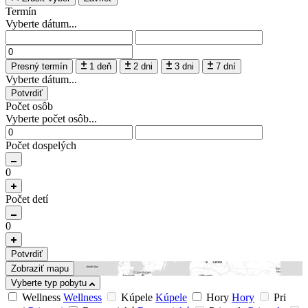
Termín
Vyberte dátum...
Presný termín
1 deň
2 dni
3 dni
7 dní
Vyberte dátum...
Potvrdiť
Počet osôb
Vyberte počet osôb...
Počet dospelých
0
Počet detí
0
Potvrdiť
Zobraziť mapu
Vyberte typ pobytu
Wellness
Wellness
Kúpele
Kúpele
Hory
Hory
Pri