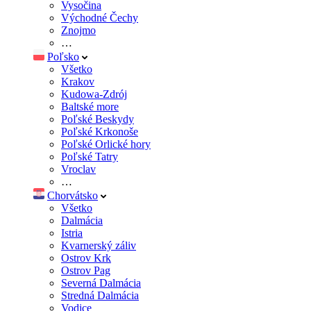
Vysočina
Východné Čechy
Znojmo
…
Poľsko
Všetko
Krakov
Kudowa-Zdrój
Baltské more
Poľské Beskydy
Poľské Krkonoše
Poľské Orlické hory
Poľské Tatry
Vroclav
…
Chorvátsko
Všetko
Dalmácia
Istria
Kvarnerský záliv
Ostrov Krk
Ostrov Pag
Severná Dalmácia
Stredná Dalmácia
Vodice