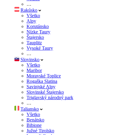
…
Rakúsko
Všetko
Alpy
Korutánsko
Nízke Taury
Štajersko
Tauplitz
Vysoké Taury
…
Slovinsko
Všetko
Maribor
Moravské Toplice
Rogaška Slatina
Savinjské Alpy
Slovinské Štajersko
Triglavský národný park
…
Taliansko
Všetko
Benátsko
Bibione
Južné Tirolsko