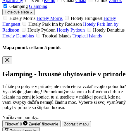
Apartmány
Kemp
Kemp
Chata
Chata
Zámok
Zámok
Glamping
Glamping
Hotelové siete
Hotely Morris
Hotely Morris
Hotely Hunguest
Hotely
Hunguest
Hotely Park Inn by Radisson
Hotely Park Inn by
Radisson
Hotely Pytloun
Hotely Pytloun
Hotely Danubius
Hotely Danubius
Tropical Islands
Tropical Islands
Mapa ponúk
celkom
5
ponúk
Glamping - luxusné ubytovanie v prírode
Túžite po pobyte v prírode, ale nechcete sa vzdať svojho pohodlia?
Vyskúšajte glamping! Premoknutým stanom a boľavému chrbtu z
ležania na zemi je koniec, tu si usteliete v mäkkej posteli, kde na
vami kvapky dažďa nemajú žiadnu moc. Vyberte si svoj vysnívaný
pobyt v prírode so štipkou luxusu.
Načítavam ponuky...
Filtrovať
0
Zavrieť
filtrovanie
Zobraziť mapu
Zobraziť ponuky