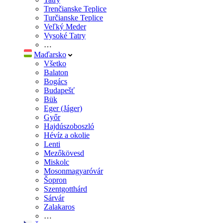
Trenčianske Teplice
Turčianske Teplice
Veľký Meder
Vysoké Tatry
…
Maďarsko
Všetko
Balaton
Bogács
Budapešť
Bük
Eger (Jáger)
Győr
Hajdúszoboszló
Hévíz a okolie
Lenti
Mezőkövesd
Miskolc
Mosonmagyaróvár
Šopron
Szentgotthárd
Sárvár
Zalakaros
…