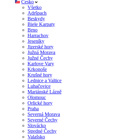
Česko
Všetko
Adršpach
Beskydy
Biele Karpaty
Brno
Harrachov
Jeseníky
Jizerské hory
Južná Morava
Južné Čechy
Karlove Vary
Krkonoše
Krušné hory
Lednice a Valtice
Luhačovice
Mariánské Lázně
Olomouc
Orlické hory
Praha
Severná Morava
Severné Čechy
Slovácko
Stredné Čechy
Valašsko