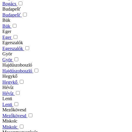
Bogács
Budapešť
Budapešť
Bük
Bük
Eger
Eger
Egerszalók
Egerszalók
Györ
Györ
Hajdúszoboszló
Hajdúszoboszló
Hegykő
Hegykő
Hévíz
Hévíz
Lenti
Lenti
Mezőkövesd
Mezőkövesd
Miskolc
Miskolc