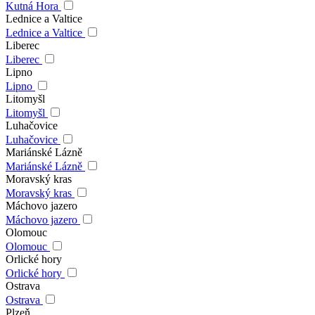
Kutná Hora
Lednice a Valtice
Lednice a Valtice
Liberec
Liberec
Lipno
Lipno
Litomyšl
Litomyšl
Luhačovice
Luhačovice
Mariánské Lázně
Mariánské Lázně
Moravský kras
Moravský kras
Máchovo jazero
Máchovo jazero
Olomouc
Olomouc
Orlické hory
Orlické hory
Ostrava
Ostrava
Plzeň