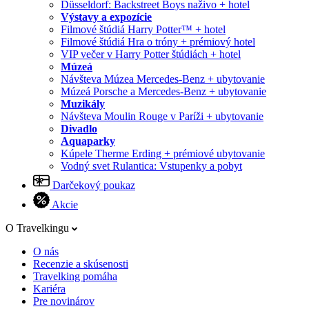
Düsseldorf: Backstreet Boys naživo + hotel
Výstavy a expozície
Filmové štúdiá Harry Potter™ + hotel
Filmové štúdiá Hra o tróny + prémiový hotel
VIP večer v Harry Potter štúdiách + hotel
Múzeá
Návšteva Múzea Mercedes-Benz + ubytovanie
Múzeá Porsche a Mercedes-Benz + ubytovanie
Muzikály
Návšteva Moulin Rouge v Paríži + ubytovanie
Divadlo
Aquaparky
Kúpele Therme Erding + prémiové ubytovanie
Vodný svet Rulantica: Vstupenky a pobyt
Darčekový poukaz
Akcie
O Travelkingu
O nás
Recenzie a skúsenosti
Travelking pomáha
Kariéra
Pre novinárov