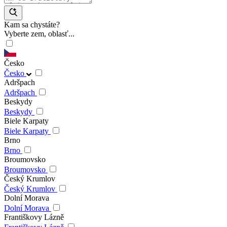
Kam sa chystáte?
Vyberte zem, oblasť...
Česko
Česko
Adršpach
Adršpach
Beskydy
Beskydy
Biele Karpaty
Biele Karpaty
Brno
Brno
Broumovsko
Broumovsko
Český Krumlov
Český Krumlov
Dolní Morava
Dolní Morava
Františkovy Lázně