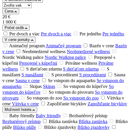
Cena
20
€
1 000
€
Počet osôb
Pre dvoch a viac
Pre dvoch a viac
Pre jedného
Pre jedného
V cene ponuky
Animačný program
Animačný program
Bazén v cene
Bazén
v cene
Neobmedzené wellness
Neobmedzené wellness
Nordic Walking palice
Nordic Walking palice
Prepojené s
kúpeľmi
Prepojené s kúpeľmi
Privátne wellness
Privátne
wellness
S dieťaťom zdarma
S dieťaťom zdarma
S
masážami
S masážami
S procedúrami
S procedúrami
Sauna
v cene
Sauna v cene
Se vstupom do aquaparku
Se vstupom do
aquaparku
Skipas
Skipas
So vstupom do kúpeľov
So
vstupom do kúpeľov
So vstupom do pivovaru
So vstupom do
pivovaru
So vstupom do zoo
So vstupom do zoo
Vírivka v
cene
Vírivka v cene
Zapožičanie bicyklov
Zapožičanie bicyklov
Možnosti hotela
Baby friendly
Baby friendly
Bezbariérový prístup
Bezbariérový prístup
Blízka zastávka
Blízka zastávka
Blízko
pláže
Blízko pláže
Blízko zjazdovky
Blízko zjazdovky