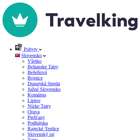
Pobyty
Slovensko
Všetko
Belianske Tatry
Bešeňová
Bojnice
Dunajská Streda
Južné Slovensko
Komárno
Liptov
Nízke Tatry
Orava
Piešťany
Podhájska
Rajecké Teplice
Slovenský raj
Tatry