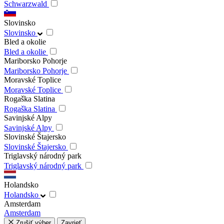
Schwarzwald
Slovinsko
Slovinsko
Bled a okolie
Bled a okolie
Mariborsko Pohorje
Mariborsko Pohorje
Moravské Toplice
Moravské Toplice
Rogaška Slatina
Rogaška Slatina
Savinjské Alpy
Savinjské Alpy
Slovinské Štajersko
Slovinské Štajersko
Triglavský národný park
Triglavský národný park
Holandsko
Holandsko
Amsterdam
Amsterdam
Zrušiť výber
Zavrieť