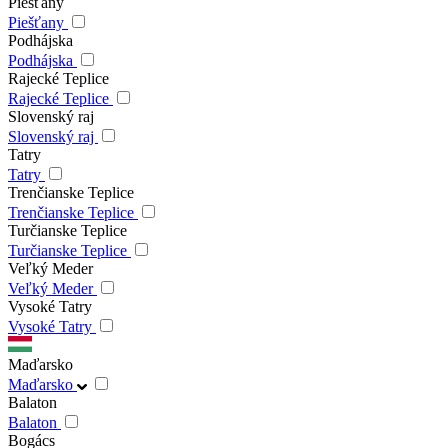
Piešťany
Piešťany
Podhájska
Podhájska
Rajecké Teplice
Rajecké Teplice
Slovenský raj
Slovenský raj
Tatry
Tatry
Trenčianske Teplice
Trenčianske Teplice
Turčianske Teplice
Turčianske Teplice
Veľký Meder
Veľký Meder
Vysoké Tatry
Vysoké Tatry
Maďarsko
Maďarsko
Balaton
Balaton
Bogács