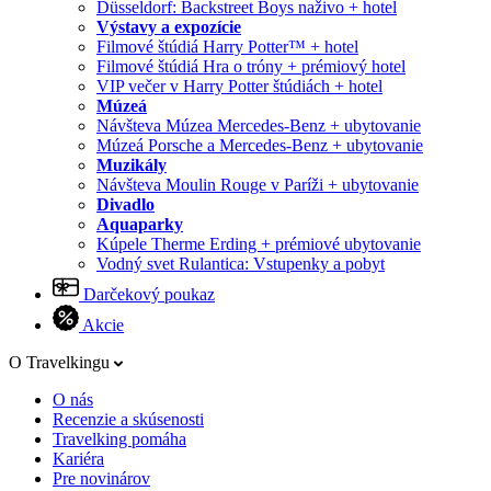
Düsseldorf: Backstreet Boys naživo + hotel
Výstavy a expozície
Filmové štúdiá Harry Potter™ + hotel
Filmové štúdiá Hra o tróny + prémiový hotel
VIP večer v Harry Potter štúdiách + hotel
Múzeá
Návšteva Múzea Mercedes-Benz + ubytovanie
Múzeá Porsche a Mercedes-Benz + ubytovanie
Muzikály
Návšteva Moulin Rouge v Paríži + ubytovanie
Divadlo
Aquaparky
Kúpele Therme Erding + prémiové ubytovanie
Vodný svet Rulantica: Vstupenky a pobyt
Darčekový poukaz
Akcie
O Travelkingu
O nás
Recenzie a skúsenosti
Travelking pomáha
Kariéra
Pre novinárov