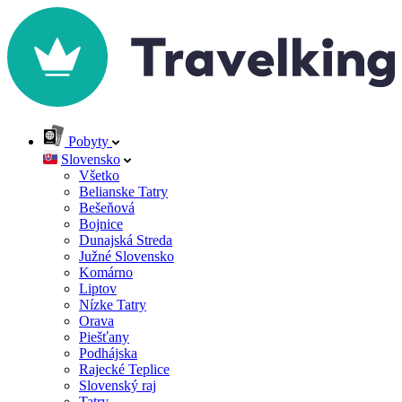
Pobyty
Slovensko
Všetko
Belianske Tatry
Bešeňová
Bojnice
Dunajská Streda
Južné Slovensko
Komárno
Liptov
Nízke Tatry
Orava
Piešťany
Podhájska
Rajecké Teplice
Slovenský raj
Tatry