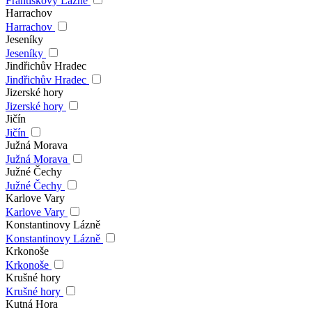
Františkovy Lázně
Harrachov
Harrachov
Jeseníky
Jeseníky
Jindřichův Hradec
Jindřichův Hradec
Jizerské hory
Jizerské hory
Jičín
Jičín
Južná Morava
Južná Morava
Južné Čechy
Južné Čechy
Karlove Vary
Karlove Vary
Konstantinovy Lázně
Konstantinovy Lázně
Krkonoše
Krkonoše
Krušné hory
Krušné hory
Kutná Hora