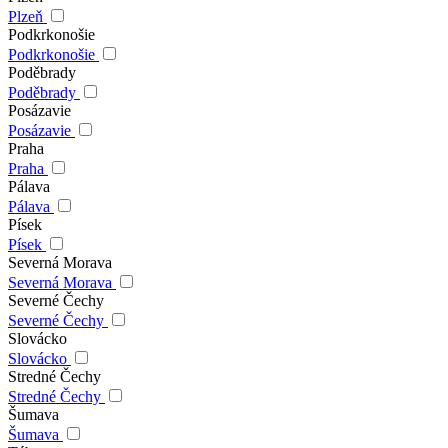
Plzeň
Podkrkonošie
Podkrkonošie
Poděbrady
Poděbrady
Posázavie
Posázavie
Praha
Praha
Pálava
Pálava
Písek
Písek
Severná Morava
Severná Morava
Severné Čechy
Severné Čechy
Slovácko
Slovácko
Stredné Čechy
Stredné Čechy
Šumava
Šumava