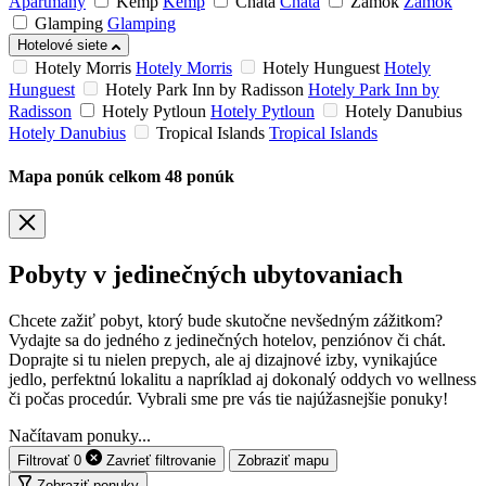
Apartmány
Kemp
Kemp
Chata
Chata
Zámok
Zámok
Glamping
Glamping
Hotelové siete
Hotely Morris
Hotely Morris
Hotely Hunguest
Hotely
Hunguest
Hotely Park Inn by Radisson
Hotely Park Inn by
Radisson
Hotely Pytloun
Hotely Pytloun
Hotely Danubius
Hotely Danubius
Tropical Islands
Tropical Islands
Mapa ponúk
celkom
48
ponúk
Pobyty v jedinečných ubytovaniach
Chcete zažiť pobyt, ktorý bude skutočne nevšedným zážitkom?
Vydajte sa do jedného z jedinečných hotelov, penziónov či chát.
Doprajte si tu nielen prepych, ale aj dizajnové izby, vynikajúce
jedlo, perfektnú lokalitu a napríklad aj dokonalý oddych vo wellness
či počas procedúr. Vybrali sme pre vás tie najúžasnejšie ponuky!
Načítavam ponuky...
Filtrovať
0
Zavrieť
filtrovanie
Zobraziť mapu
Zobraziť ponuky