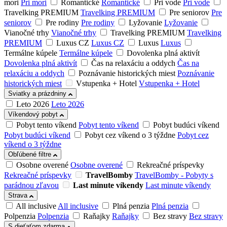
mori
Pri mori
Romantické
Romantické
Pri vode
Pri vode
Travelking PREMIUM
Travelking PREMIUM
Pre seniorov
Pre
seniorov
Pre rodiny
Pre rodiny
Lyžovanie
Lyžovanie
Vianočné trhy
Vianočné trhy
Travelking PREMIUM
Travelking
PREMIUM
Luxus CZ
Luxus CZ
Luxus
Luxus
Termálne kúpele
Termálne kúpele
Dovolenka plná aktivít
Dovolenka plná aktivít
Čas na relaxáciu a oddych
Čas na
relaxáciu a oddych
Poznávanie historických miest
Poznávanie
historických miest
Vstupenka + Hotel
Vstupenka + Hotel
Sviatky a prázdniny
Leto 2026
Leto 2026
Víkendový pobyt
Pobyt tento víkend
Pobyt tento víkend
Pobyt budúci víkend
Pobyt budúci víkend
Pobyt cez víkend o 3 týždne
Pobyt cez
víkend o 3 týždne
Obľúbené filtre
Osobne overené
Osobne overené
Rekreačné príspevky
Rekreačné príspevky
TravelBomby
TravelBomby - Pobyty s
parádnou zľavou
Last minute víkendy
Last minute víkendy
Strava
All inclusive
All inclusive
Plná penzia
Plná penzia
Polpenzia
Polpenzia
Raňajky
Raňajky
Bez stravy
Bez stravy
S dieťaťom zdarma