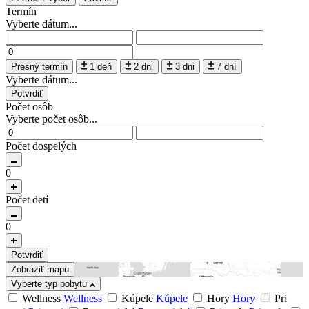
Termín
Vyberte dátum...
Presný termín
1 deň
2 dni
3 dni
7 dní
Vyberte dátum...
Potvrdiť
Počet osôb
Vyberte počet osôb...
Počet dospelých
0
Počet detí
0
Potvrdiť
Zobraziť mapu
Vyberte typ pobytu
Wellness
Wellness
Kúpele
Kúpele
Hory
Hory
Pri