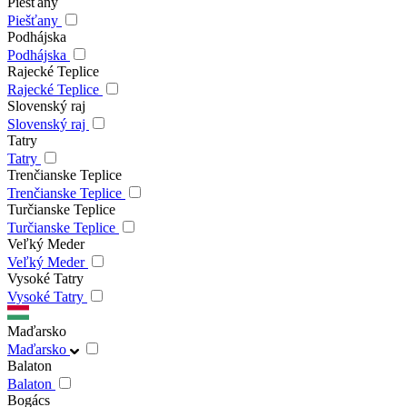
Piešťany
Piešťany
Podhájska
Podhájska
Rajecké Teplice
Rajecké Teplice
Slovenský raj
Slovenský raj
Tatry
Tatry
Trenčianske Teplice
Trenčianske Teplice
Turčianske Teplice
Turčianske Teplice
Veľký Meder
Veľký Meder
Vysoké Tatry
Vysoké Tatry
Maďarsko
Maďarsko
Balaton
Balaton
Bogács