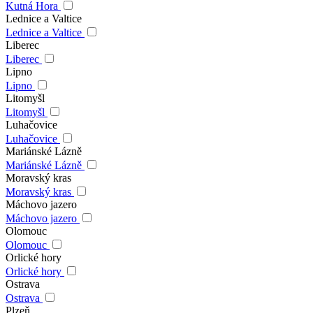
Kutná Hora
Lednice a Valtice
Lednice a Valtice
Liberec
Liberec
Lipno
Lipno
Litomyšl
Litomyšl
Luhačovice
Luhačovice
Mariánské Lázně
Mariánské Lázně
Moravský kras
Moravský kras
Máchovo jazero
Máchovo jazero
Olomouc
Olomouc
Orlické hory
Orlické hory
Ostrava
Ostrava
Plzeň