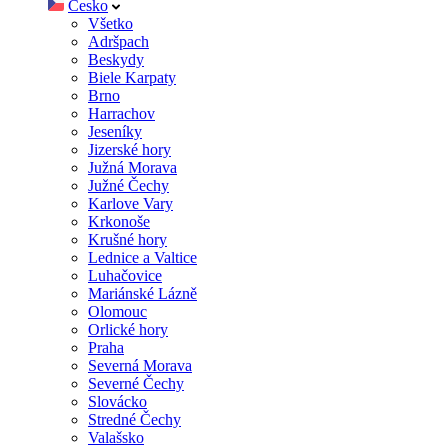
Česko
Všetko
Adršpach
Beskydy
Biele Karpaty
Brno
Harrachov
Jeseníky
Jizerské hory
Južná Morava
Južné Čechy
Karlove Vary
Krkonoše
Krušné hory
Lednice a Valtice
Luhačovice
Mariánské Lázně
Olomouc
Orlické hory
Praha
Severná Morava
Severné Čechy
Slovácko
Stredné Čechy
Valašsko