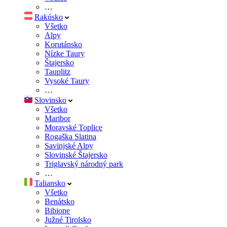
…
Rakúsko
Všetko
Alpy
Korutánsko
Nízke Taury
Štajersko
Tauplitz
Vysoké Taury
…
Slovinsko
Všetko
Maribor
Moravské Toplice
Rogaška Slatina
Savinjské Alpy
Slovinské Štajersko
Triglavský národný park
…
Taliansko
Všetko
Benátsko
Bibione
Južné Tirolsko