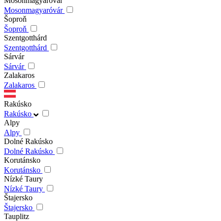
Mosonmagyaróvár
Mosonmagyaróvár
Šoproň
Šoproň
Szentgotthárd
Szentgotthárd
Sárvár
Sárvár
Zalakaros
Zalakaros
Rakúsko
Rakúsko
Alpy
Alpy
Dolné Rakúsko
Dolné Rakúsko
Korutánsko
Korutánsko
Nízké Taury
Nízké Taury
Štajersko
Štajersko
Tauplitz