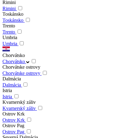
Rimini
Rimini
Toskánsko
Toskánsko
Trento
Trento
Umbria
Umbria
Chorvátsko
Chorvátsko
Chorvátske ostrovy
Chorvátske ostrovy
Dalmácia
Dalmácia
Istria
Istria
Kvarnerský záliv
Kvarnerský záliv
Ostrov Krk
Ostrov Krk
Ostrov Pag
Ostrov Pag
Severná Dalmácia