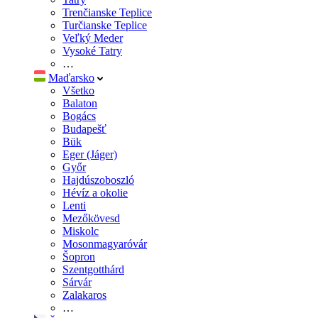
Trenčianske Teplice
Turčianske Teplice
Veľký Meder
Vysoké Tatry
…
Maďarsko
Všetko
Balaton
Bogács
Budapešť
Bük
Eger (Jáger)
Győr
Hajdúszoboszló
Hévíz a okolie
Lenti
Mezőkövesd
Miskolc
Mosonmagyaróvár
Šopron
Szentgotthárd
Sárvár
Zalakaros
…