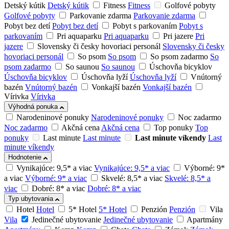
Detský kútik
Detský kútik
Fitness
Fitness
Golfové pobyty
Golfové pobyty
Parkovanie zdarma
Parkovanie zdarma
Pobyt bez detí
Pobyt bez detí
Pobyt s parkovaním
Pobyt s
parkovaním
Pri aquaparku
Pri aquaparku
Pri jazere
Pri
jazere
Slovensky či česky hovoriaci personál
Slovensky či česky
hovoriaci personál
So psom
So psom
So psom zadarmo
So
psom zadarmo
So saunou
So saunou
Úschovňa bicyklov
Úschovňa bicyklov
Úschovňa lyží
Úschovňa lyží
Vnútorný
bazén
Vnútorný bazén
Vonkajší bazén
Vonkajší bazén
Vírivka
Vírivka
Výhodná ponuka
Narodeninové ponuky
Narodeninové ponuky
Noc zadarmo
Noc zadarmo
Akčná cena
Akčná cena
Top ponuky
Top
ponuky
Last minute
Last minute
Last minute víkendy
Last
minute víkendy
Hodnotenie
Vynikajúce: 9,5* a viac
Vynikajúce: 9,5* a viac
Výborné: 9*
a viac
Výborné: 9* a viac
Skvelé: 8,5* a viac
Skvelé: 8,5* a
viac
Dobré: 8* a viac
Dobré: 8* a viac
Typ ubytovania
Hotel
Hotel
5* Hotel
5* Hotel
Penzión
Penzión
Vila
Vila
Jedinečné ubytovanie
Jedinečné ubytovanie
Apartmány