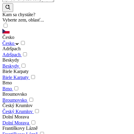
Kam sa chystáte?
Vyberte zem, oblasť...
Česko
Česko
Adršpach
Adršpach
Beskydy
Beskydy
Biele Karpaty
Biele Karpaty
Brno
Brno
Broumovsko
Broumovsko
Český Krumlov
Český Krumlov
Dolní Morava
Dolní Morava
Františkovy Lázně