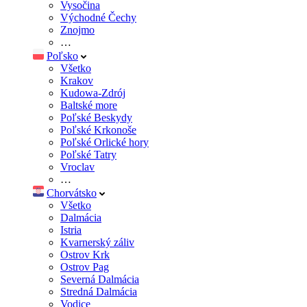
Vysočina
Východné Čechy
Znojmo
…
Poľsko
Všetko
Krakov
Kudowa-Zdrój
Baltské more
Poľské Beskydy
Poľské Krkonoše
Poľské Orlické hory
Poľské Tatry
Vroclav
…
Chorvátsko
Všetko
Dalmácia
Istria
Kvarnerský záliv
Ostrov Krk
Ostrov Pag
Severná Dalmácia
Stredná Dalmácia
Vodice