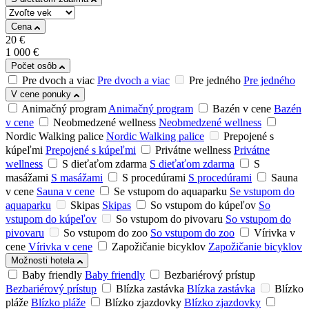
Cena
20
€
1 000
€
Počet osôb
Pre dvoch a viac
Pre dvoch a viac
Pre jedného
Pre jedného
V cene ponuky
Animačný program
Animačný program
Bazén v cene
Bazén
v cene
Neobmedzené wellness
Neobmedzené wellness
Nordic Walking palice
Nordic Walking palice
Prepojené s
kúpeľmi
Prepojené s kúpeľmi
Privátne wellness
Privátne
wellness
S dieťaťom zdarma
S dieťaťom zdarma
S
masážami
S masážami
S procedúrami
S procedúrami
Sauna
v cene
Sauna v cene
Se vstupom do aquaparku
Se vstupom do
aquaparku
Skipas
Skipas
So vstupom do kúpeľov
So
vstupom do kúpeľov
So vstupom do pivovaru
So vstupom do
pivovaru
So vstupom do zoo
So vstupom do zoo
Vírivka v
cene
Vírivka v cene
Zapožičanie bicyklov
Zapožičanie bicyklov
Možnosti hotela
Baby friendly
Baby friendly
Bezbariérový prístup
Bezbariérový prístup
Blízka zastávka
Blízka zastávka
Blízko
pláže
Blízko pláže
Blízko zjazdovky
Blízko zjazdovky