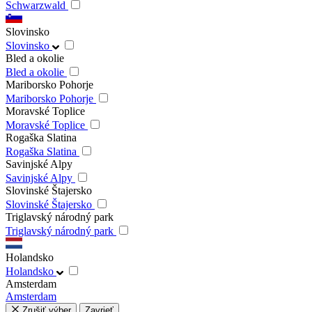
Schwarzwald
Slovinsko
Slovinsko
Bled a okolie
Bled a okolie
Mariborsko Pohorje
Mariborsko Pohorje
Moravské Toplice
Moravské Toplice
Rogaška Slatina
Rogaška Slatina
Savinjské Alpy
Savinjské Alpy
Slovinské Štajersko
Slovinské Štajersko
Triglavský národný park
Triglavský národný park
Holandsko
Holandsko
Amsterdam
Amsterdam
Zrušiť výber
Zavrieť