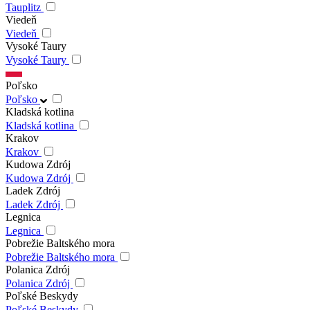
Tauplitz
Viedeň
Viedeň
Vysoké Taury
Vysoké Taury
Poľsko
Poľsko
Kladská kotlina
Kladská kotlina
Krakov
Krakov
Kudowa Zdrój
Kudowa Zdrój
Ladek Zdrój
Ladek Zdrój
Legnica
Legnica
Pobrežie Baltského mora
Pobrežie Baltského mora
Polanica Zdrój
Polanica Zdrój
Poľské Beskydy
Poľské Beskydy