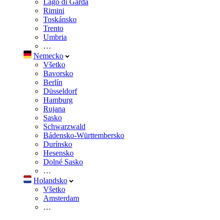
Lago di Garda
Rimini
Toskánsko
Trento
Umbria
…
Nemecko
Všetko
Bavorsko
Berlín
Düsseldorf
Hamburg
Rujana
Sasko
Schwarzwald
Bádensko-Württembersko
Durínsko
Hesensko
Dolné Sasko
…
Holandsko
Všetko
Amsterdam
…