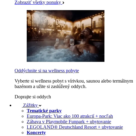
Zobraziť všetky ponuky
Oddýchnite si na wellness pobyte
Vyberte si wellness pobyt s vírivkou, saunou alebo termálnym
bazénom a užite si zaslúžený oddych.
Doprajte si oddych
Zážitky
Tematické parky
Europa-Park: Viac ako 100 atrakcií + nocľah
Zábava v Playmobile Funpark + ubytovanie
LEGOLAND® Deutschland Resort + ubytovanie
Koncerty