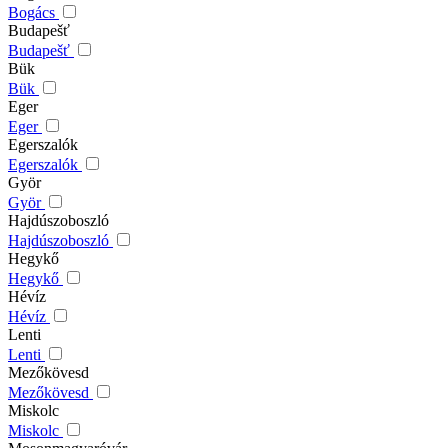
Bogács
Budapešť
Budapešť
Bük
Bük
Eger
Eger
Egerszalók
Egerszalók
Györ
Györ
Hajdúszoboszló
Hajdúszoboszló
Hegykő
Hegykő
Hévíz
Hévíz
Lenti
Lenti
Mezőkövesd
Mezőkövesd
Miskolc
Miskolc