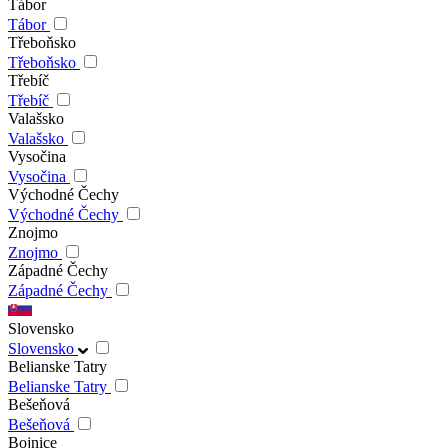
Tábor
Tábor
Třeboňsko
Třeboňsko
Třebíč
Třebíč
Valašsko
Valašsko
Vysočina
Vysočina
Východné Čechy
Východné Čechy
Znojmo
Znojmo
Západné Čechy
Západné Čechy
Slovensko
Slovensko
Belianske Tatry
Belianske Tatry
Bešeňová
Bešeňová
Bojnice