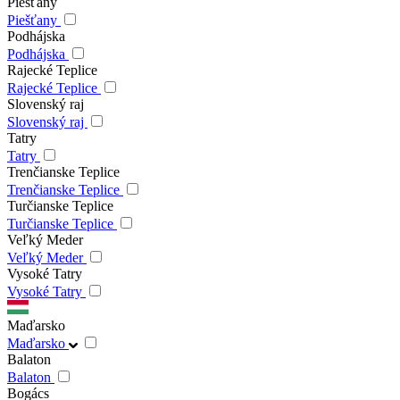
Piešťany
Piešťany
Podhájska
Podhájska
Rajecké Teplice
Rajecké Teplice
Slovenský raj
Slovenský raj
Tatry
Tatry
Trenčianske Teplice
Trenčianske Teplice
Turčianske Teplice
Turčianske Teplice
Veľký Meder
Veľký Meder
Vysoké Tatry
Vysoké Tatry
Maďarsko
Maďarsko
Balaton
Balaton
Bogács