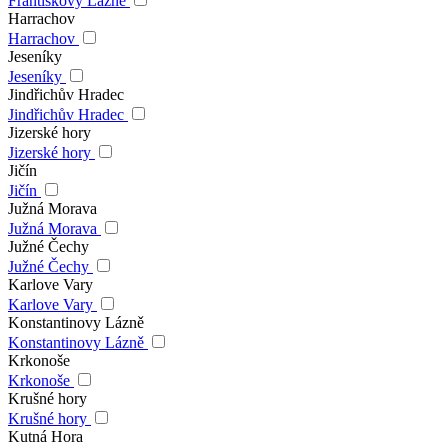
Františkovy Lázně
Harrachov
Harrachov
Jeseníky
Jeseníky
Jindřichův Hradec
Jindřichův Hradec
Jizerské hory
Jizerské hory
Jičín
Jičín
Južná Morava
Južná Morava
Južné Čechy
Južné Čechy
Karlove Vary
Karlove Vary
Konstantinovy Lázně
Konstantinovy Lázně
Krkonoše
Krkonoše
Krušné hory
Krušné hory
Kutná Hora