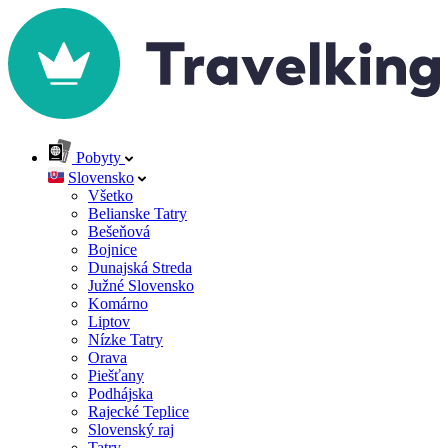
Pobyty
Slovensko
Všetko
Belianske Tatry
Bešeňová
Bojnice
Dunajská Streda
Južné Slovensko
Komárno
Liptov
Nízke Tatry
Orava
Piešťany
Podhájska
Rajecké Teplice
Slovenský raj
Tatry