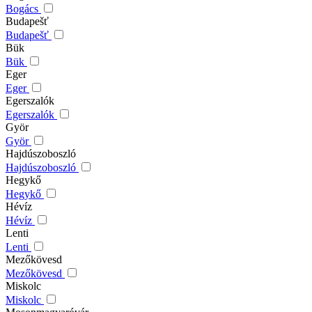
Bogács
Budapešť
Budapešť
Bük
Bük
Eger
Eger
Egerszalók
Egerszalók
Györ
Györ
Hajdúszoboszló
Hajdúszoboszló
Hegykő
Hegykő
Hévíz
Hévíz
Lenti
Lenti
Mezőkövesd
Mezőkövesd
Miskolc
Miskolc