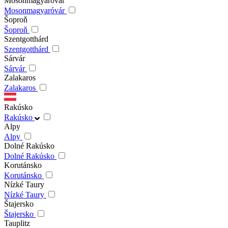
Mosonmagyaróvár
Mosonmagyaróvár
Šoproň
Šoproň
Szentgotthárd
Szentgotthárd
Sárvár
Sárvár
Zalakaros
Zalakaros
Rakúsko
Rakúsko
Alpy
Alpy
Dolné Rakúsko
Dolné Rakúsko
Korutánsko
Korutánsko
Nízké Taury
Nízké Taury
Štajersko
Štajersko
Tauplitz