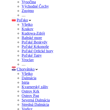
Vysočina
Východné Čechy
Znojmo
…
Poľsko
Všetko
Krakov
Kudowa-Zdrój
Baltské more
Poľské Beskydy
Poľské Krkonoše
Poľské Orlické hory
Poľské Tatry
Vroclav
…
Chorvátsko
Všetko
Dalmácia
Istria
Kvarnerský záliv
Ostrov Krk
Ostrov Pag
Severná Dalmácia
Stredná Dalmácia
Vodice