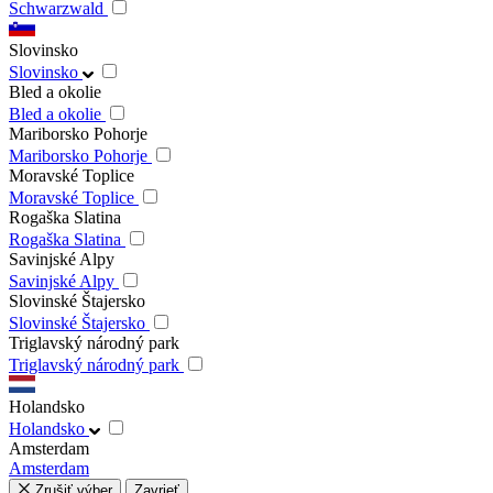
Schwarzwald
Slovinsko
Slovinsko
Bled a okolie
Bled a okolie
Mariborsko Pohorje
Mariborsko Pohorje
Moravské Toplice
Moravské Toplice
Rogaška Slatina
Rogaška Slatina
Savinjské Alpy
Savinjské Alpy
Slovinské Štajersko
Slovinské Štajersko
Triglavský národný park
Triglavský národný park
Holandsko
Holandsko
Amsterdam
Amsterdam
Zrušiť výber
Zavrieť