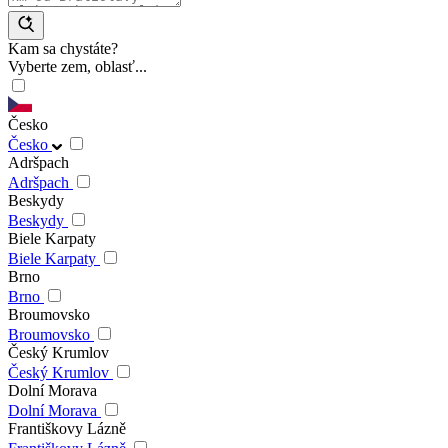
Kam sa chystáte?
Vyberte zem, oblasť...
Česko
Česko
Adršpach
Adršpach
Beskydy
Beskydy
Biele Karpaty
Biele Karpaty
Brno
Brno
Broumovsko
Broumovsko
Český Krumlov
Český Krumlov
Dolní Morava
Dolní Morava
Františkovy Lázně