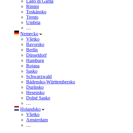
Lago di Garda
Rimini
Toskánsko
Trento
Umbria
…
Nemecko
Všetko
Bavorsko
Berlín
Düsseldorf
Hamburg
Rujana
Sasko
Schwarzwald
Bádensko-Württembersko
Durínsko
Hesensko
Dolné Sasko
…
Holandsko
Všetko
Amsterdam
…