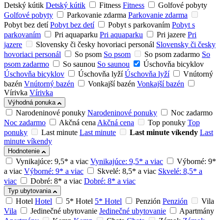
Detský kútik
Detský kútik
Fitness
Fitness
Golfové pobyty
Golfové pobyty
Parkovanie zdarma
Parkovanie zdarma
Pobyt bez detí
Pobyt bez detí
Pobyt s parkovaním
Pobyt s
parkovaním
Pri aquaparku
Pri aquaparku
Pri jazere
Pri
jazere
Slovensky či česky hovoriaci personál
Slovensky či česky
hovoriaci personál
So psom
So psom
So psom zadarmo
So
psom zadarmo
So saunou
So saunou
Úschovňa bicyklov
Úschovňa bicyklov
Úschovňa lyží
Úschovňa lyží
Vnútorný
bazén
Vnútorný bazén
Vonkajší bazén
Vonkajší bazén
Vírivka
Vírivka
Výhodná ponuka
Narodeninové ponuky
Narodeninové ponuky
Noc zadarmo
Noc zadarmo
Akčná cena
Akčná cena
Top ponuky
Top
ponuky
Last minute
Last minute
Last minute víkendy
Last
minute víkendy
Hodnotenie
Vynikajúce: 9,5* a viac
Vynikajúce: 9,5* a viac
Výborné: 9*
a viac
Výborné: 9* a viac
Skvelé: 8,5* a viac
Skvelé: 8,5* a
viac
Dobré: 8* a viac
Dobré: 8* a viac
Typ ubytovania
Hotel
Hotel
5* Hotel
5* Hotel
Penzión
Penzión
Vila
Vila
Jedinečné ubytovanie
Jedinečné ubytovanie
Apartmány