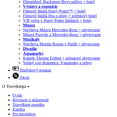
Düsseldorf: Backstreet Boys naživo + hotel
Výstavy a expozície
Filmové štúdiá Harry Potter™ + hotel
Filmové štúdiá Hra o tróny + prémiový hotel
VIP večer v Harry Potter štúdiách + hotel
Múzeá
Návšteva Múzea Mercedes-Benz + ubytovanie
Múzeá Porsche a Mercedes-Benz + ubytovanie
Muzikály
Návšteva Moulin Rouge v Paríži + ubytovanie
Divadlo
Aquaparky
Kúpele Therme Erding + prémiové ubytovanie
Vodný svet Rulantica: Vstupenky a pobyt
Darčekový poukaz
Akcie
O Travelkingu
O nás
Recenzie a skúsenosti
Travelking pomáha
Kariéra
Pre novinárov