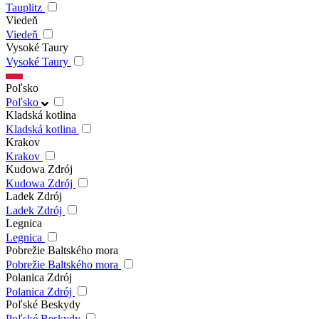
Tauplitz
Viedeň
Viedeň
Vysoké Taury
Vysoké Taury
Poľsko
Poľsko
Kladská kotlina
Kladská kotlina
Krakov
Krakov
Kudowa Zdrój
Kudowa Zdrój
Ladek Zdrój
Ladek Zdrój
Legnica
Legnica
Pobrežie Baltského mora
Pobrežie Baltského mora
Polanica Zdrój
Polanica Zdrój
Poľské Beskydy
Poľské Beskydy