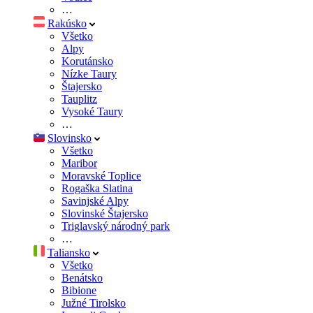
…
Rakúsko
Všetko
Alpy
Korutánsko
Nízke Taury
Štajersko
Tauplitz
Vysoké Taury
…
Slovinsko
Všetko
Maribor
Moravské Toplice
Rogaška Slatina
Savinjské Alpy
Slovinské Štajersko
Triglavský národný park
…
Taliansko
Všetko
Benátsko
Bibione
Južné Tirolsko