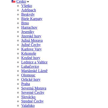
Česko
Všetko
Adršpach
Beskydy
Biele Karpaty
Brno
Harrachov
Jeseníky
Jizerské hory
Južná Morava
Južné Čechy
Karlove Vary
Krkonoše
Krušné hory
Lednice a Valtice
Luhačovice
Mariánské Lázně
Olomouc
Orlické hory
Praha
Severná Morava
Severné Čechy
Slovácko
Stredné Čechy
Valašsko