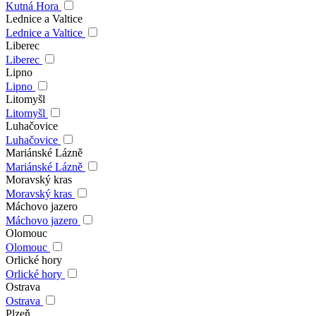
Kutná Hora
Lednice a Valtice
Lednice a Valtice
Liberec
Liberec
Lipno
Lipno
Litomyšl
Litomyšl
Luhačovice
Luhačovice
Mariánské Lázně
Mariánské Lázně
Moravský kras
Moravský kras
Máchovo jazero
Máchovo jazero
Olomouc
Olomouc
Orlické hory
Orlické hory
Ostrava
Ostrava
Plzeň