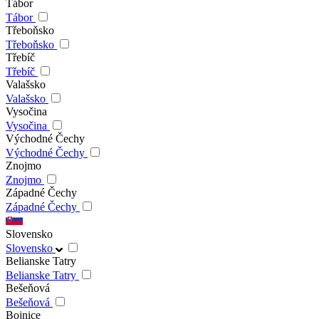
Tábor
Tábor
Třeboňsko
Třeboňsko
Třebíč
Třebíč
Valašsko
Valašsko
Vysočina
Vysočina
Východné Čechy
Východné Čechy
Znojmo
Znojmo
Západné Čechy
Západné Čechy
Slovensko
Slovensko
Belianske Tatry
Belianske Tatry
Bešeňová
Bešeňová
Bojnice