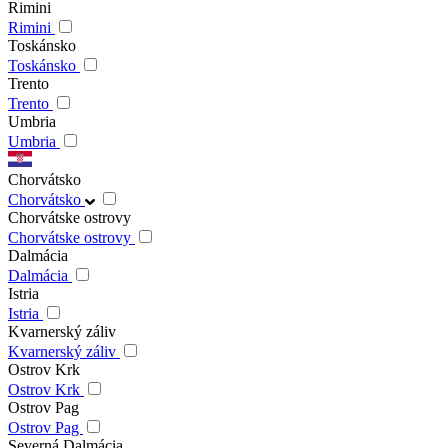
Rimini
Rimini
Toskánsko
Toskánsko
Trento
Trento
Umbria
Umbria
Chorvátsko
Chorvátsko
Chorvátske ostrovy
Chorvátske ostrovy
Dalmácia
Dalmácia
Istria
Istria
Kvarnerský záliv
Kvarnerský záliv
Ostrov Krk
Ostrov Krk
Ostrov Pag
Ostrov Pag
Severná Dalmácia