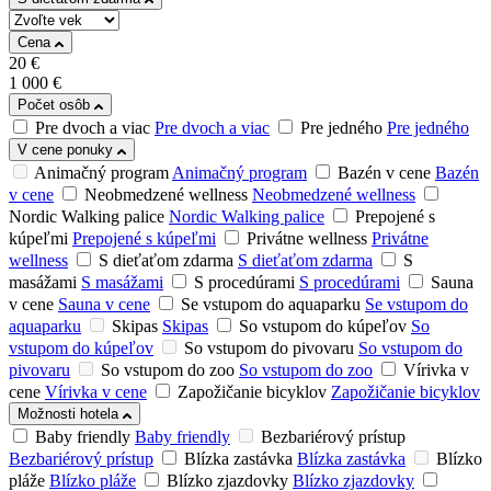
Cena
20
€
1 000
€
Počet osôb
Pre dvoch a viac
Pre dvoch a viac
Pre jedného
Pre jedného
V cene ponuky
Animačný program
Animačný program
Bazén v cene
Bazén
v cene
Neobmedzené wellness
Neobmedzené wellness
Nordic Walking palice
Nordic Walking palice
Prepojené s
kúpeľmi
Prepojené s kúpeľmi
Privátne wellness
Privátne
wellness
S dieťaťom zdarma
S dieťaťom zdarma
S
masážami
S masážami
S procedúrami
S procedúrami
Sauna
v cene
Sauna v cene
Se vstupom do aquaparku
Se vstupom do
aquaparku
Skipas
Skipas
So vstupom do kúpeľov
So
vstupom do kúpeľov
So vstupom do pivovaru
So vstupom do
pivovaru
So vstupom do zoo
So vstupom do zoo
Vírivka v
cene
Vírivka v cene
Zapožičanie bicyklov
Zapožičanie bicyklov
Možnosti hotela
Baby friendly
Baby friendly
Bezbariérový prístup
Bezbariérový prístup
Blízka zastávka
Blízka zastávka
Blízko
pláže
Blízko pláže
Blízko zjazdovky
Blízko zjazdovky