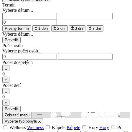
Termín
Vyberte dátum...
Presný termín
1 deň
2 dni
3 dni
7 dní
Vyberte dátum...
Potvrdiť
Počet osôb
Vyberte počet osôb...
Počet dospelých
0
Počet detí
0
Potvrdiť
Zobraziť mapu
Vyberte typ pobytu
Wellness
Wellness
Kúpele
Kúpele
Hory
Hory
Pri