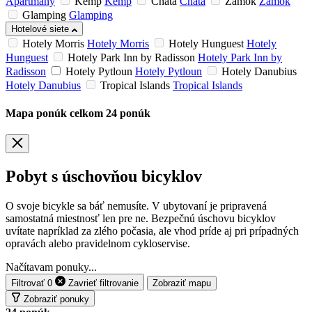
Apartmány
Kemp
Kemp
Chata
Chata
Zámok
Zámok
Glamping
Glamping
Hotelové siete
Hotely Morris
Hotely Morris
Hotely Hunguest
Hotely
Hunguest
Hotely Park Inn by Radisson
Hotely Park Inn by
Radisson
Hotely Pytloun
Hotely Pytloun
Hotely Danubius
Hotely Danubius
Tropical Islands
Tropical Islands
Mapa ponúk
celkom
24
ponúk
Pobyt s úschovňou bicyklov
O svoje bicykle sa báť nemusíte. V ubytovaní je pripravená
samostatná miestnosť len pre ne. Bezpečnú úschovu bicyklov
uvítate napríklad za zlého počasia, ale vhod príde aj pri prípadných
opravách alebo pravidelnom cykloservise.
Načítavam ponuky...
Filtrovať
0
Zavrieť
filtrovanie
Zobraziť mapu
Zobraziť ponuky