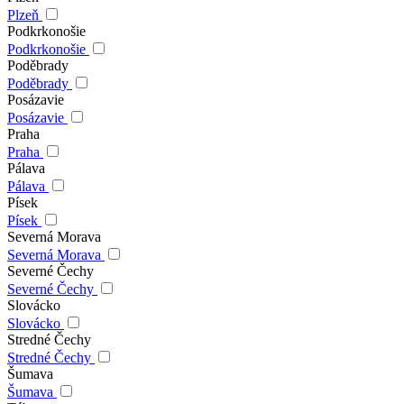
Plzeň
Podkrkonošie
Podkrkonošie
Poděbrady
Poděbrady
Posázavie
Posázavie
Praha
Praha
Pálava
Pálava
Písek
Písek
Severná Morava
Severná Morava
Severné Čechy
Severné Čechy
Slovácko
Slovácko
Stredné Čechy
Stredné Čechy
Šumava
Šumava