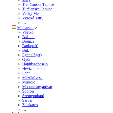
Trenčianske Teplice
Turčianske Teplice
Veľký Meder
Vysoké Tatry
…
Maďarsko
Všetko
Balaton
Bogács
Budapešť
Bük
Eger (Jáger)
Győr
Hajdúszoboszló
Hévíz a okolie
Lenti
Mezőkövesd
Miskolc
Mosonmagyaróvár
Šopron
Szentgotthárd
Sárvár
Zalakaros
…