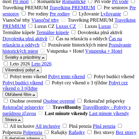
mori
Pri mori
Romantické
Romantické
Pri vode
Pri vode
Travelking PREMIUM
Travelking PREMIUM
Pre seniorov
Pre
seniorov
Pre rodiny
Pre rodiny
Lyžovanie
Lyžovanie
Vianočné trhy
Vianočné trhy
Travelking PREMIUM
Travelking
PREMIUM
Luxus CZ
Luxus CZ
Luxus
Luxus
Termálne kúpele
Termálne kúpele
Dovolenka plná aktivít
Dovolenka plná aktivít
Čas na relaxáciu a oddych
Čas na
relaxáciu a oddych
Poznávanie historických miest
Poznávanie
historických miest
Vstupenka + Hotel
Vstupenka + Hotel
Sviatky a prázdniny
Leto 2026
Leto 2026
Víkendový pobyt
Pobyt tento víkend
Pobyt tento víkend
Pobyt budúci víkend
Pobyt budúci víkend
Pobyt cez víkend o 3 týždne
Pobyt cez
víkend o 3 týždne
Obľúbené filtre
Osobne overené
Osobne overené
Rekreačné príspevky
Rekreačné príspevky
TravelBomby
TravelBomby - Pobyty s
parádnou zľavou
Last minute víkendy
Last minute víkendy
Strava
All inclusive
All inclusive
Plná penzia
Plná penzia
Polpenzia
Polpenzia
Raňajky
Raňajky
Bez stravy
Bez stravy
S dieťaťom zdarma