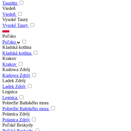
Tauplitz
Viedeň
Viedeň
Vysoké Taury
Vysoké Taury
Poľsko
Poľsko
Kladská kotlina
Kladská kotlina
Krakov
Krakov
Kudowa Zdrój
Kudowa Zdrój
Ladek Zdrój
Ladek Zdrój
Legnica
Legnica
Pobrežie Baltského mora
Pobrežie Baltského mora
Polanica Zdrój
Polanica Zdrój
Poľské Beskydy
Poľské Beskydy