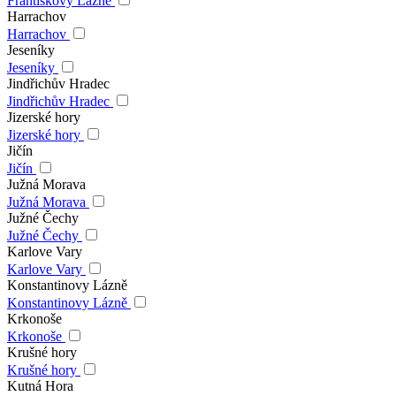
Františkovy Lázně
Harrachov
Harrachov
Jeseníky
Jeseníky
Jindřichův Hradec
Jindřichův Hradec
Jizerské hory
Jizerské hory
Jičín
Jičín
Južná Morava
Južná Morava
Južné Čechy
Južné Čechy
Karlove Vary
Karlove Vary
Konstantinovy Lázně
Konstantinovy Lázně
Krkonoše
Krkonoše
Krušné hory
Krušné hory
Kutná Hora