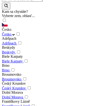
Kam sa chystáte?
Vyberte zem, oblasť...
Česko
Česko
Adršpach
Adršpach
Beskydy
Beskydy
Biele Karpaty
Biele Karpaty
Brno
Brno
Broumovsko
Broumovsko
Český Krumlov
Český Krumlov
Dolní Morava
Dolní Morava
Františkovy Lázně