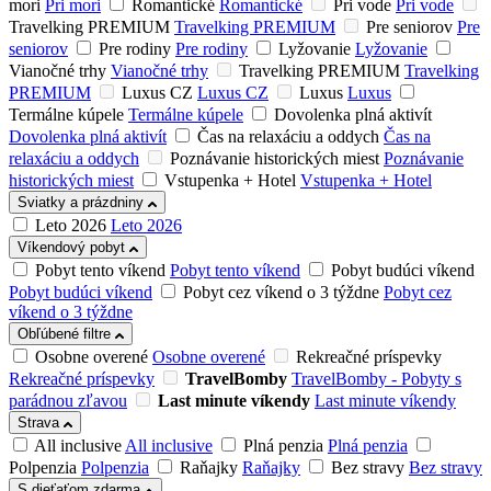
mori
Pri mori
Romantické
Romantické
Pri vode
Pri vode
Travelking PREMIUM
Travelking PREMIUM
Pre seniorov
Pre
seniorov
Pre rodiny
Pre rodiny
Lyžovanie
Lyžovanie
Vianočné trhy
Vianočné trhy
Travelking PREMIUM
Travelking
PREMIUM
Luxus CZ
Luxus CZ
Luxus
Luxus
Termálne kúpele
Termálne kúpele
Dovolenka plná aktivít
Dovolenka plná aktivít
Čas na relaxáciu a oddych
Čas na
relaxáciu a oddych
Poznávanie historických miest
Poznávanie
historických miest
Vstupenka + Hotel
Vstupenka + Hotel
Sviatky a prázdniny
Leto 2026
Leto 2026
Víkendový pobyt
Pobyt tento víkend
Pobyt tento víkend
Pobyt budúci víkend
Pobyt budúci víkend
Pobyt cez víkend o 3 týždne
Pobyt cez
víkend o 3 týždne
Obľúbené filtre
Osobne overené
Osobne overené
Rekreačné príspevky
Rekreačné príspevky
TravelBomby
TravelBomby - Pobyty s
parádnou zľavou
Last minute víkendy
Last minute víkendy
Strava
All inclusive
All inclusive
Plná penzia
Plná penzia
Polpenzia
Polpenzia
Raňajky
Raňajky
Bez stravy
Bez stravy
S dieťaťom zdarma