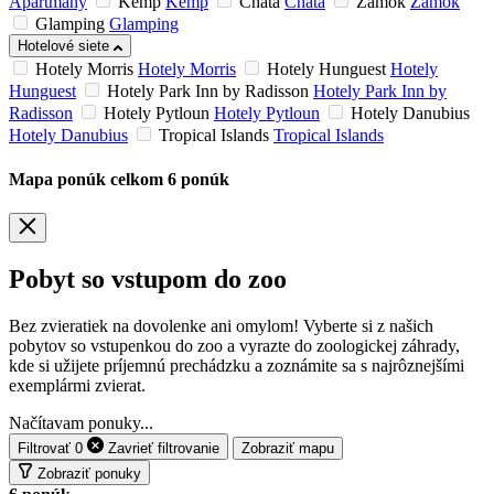
Apartmány
Kemp
Kemp
Chata
Chata
Zámok
Zámok
Glamping
Glamping
Hotelové siete
Hotely Morris
Hotely Morris
Hotely Hunguest
Hotely
Hunguest
Hotely Park Inn by Radisson
Hotely Park Inn by
Radisson
Hotely Pytloun
Hotely Pytloun
Hotely Danubius
Hotely Danubius
Tropical Islands
Tropical Islands
Mapa ponúk
celkom
6
ponúk
Pobyt so vstupom do zoo
Bez zvieratiek na dovolenke ani omylom! Vyberte si z našich
pobytov so vstupenkou do zoo a vyrazte do zoologickej záhrady,
kde si užijete príjemnú prechádzku a zoznámite sa s najrôznejšími
exemplármi zvierat.
Načítavam ponuky...
Filtrovať
0
Zavrieť
filtrovanie
Zobraziť mapu
Zobraziť ponuky