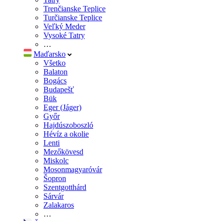
Trenčianske Teplice
Turčianske Teplice
Veľký Meder
Vysoké Tatry
…
Maďarsko
Všetko
Balaton
Bogács
Budapešť
Bük
Eger (Jáger)
Győr
Hajdúszoboszló
Hévíz a okolie
Lenti
Mezőkövesd
Miskolc
Mosonmagyaróvár
Šopron
Szentgotthárd
Sárvár
Zalakaros
…