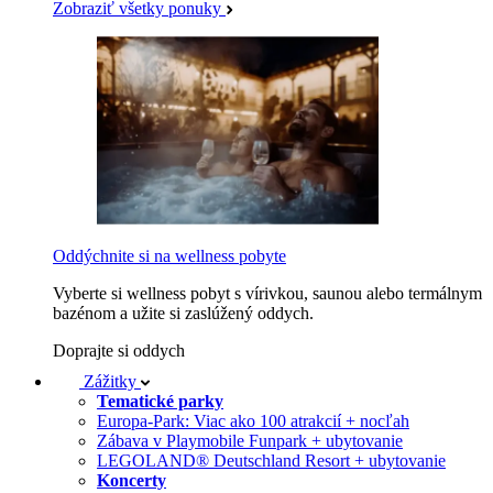
Zobraziť všetky ponuky
Oddýchnite si na wellness pobyte
Vyberte si wellness pobyt s vírivkou, saunou alebo termálnym
bazénom a užite si zaslúžený oddych.
Doprajte si oddych
Zážitky
Tematické parky
Europa-Park: Viac ako 100 atrakcií + nocľah
Zábava v Playmobile Funpark + ubytovanie
LEGOLAND® Deutschland Resort + ubytovanie
Koncerty