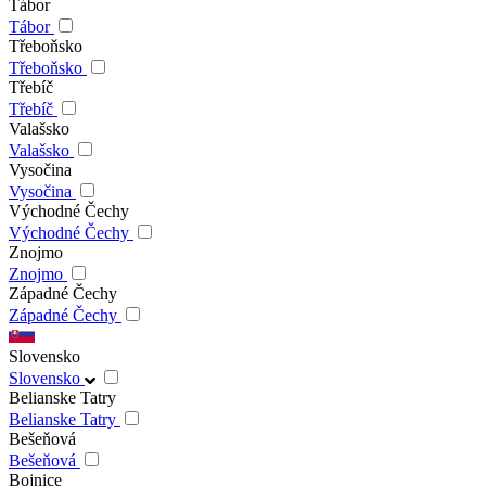
Tábor
Tábor
Třeboňsko
Třeboňsko
Třebíč
Třebíč
Valašsko
Valašsko
Vysočina
Vysočina
Východné Čechy
Východné Čechy
Znojmo
Znojmo
Západné Čechy
Západné Čechy
Slovensko
Slovensko
Belianske Tatry
Belianske Tatry
Bešeňová
Bešeňová
Bojnice