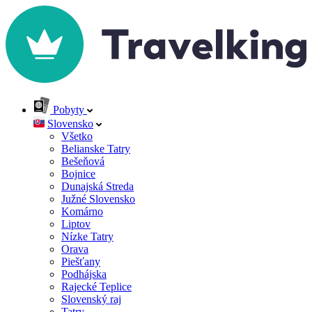
Pobyty
Slovensko
Všetko
Belianske Tatry
Bešeňová
Bojnice
Dunajská Streda
Južné Slovensko
Komárno
Liptov
Nízke Tatry
Orava
Piešťany
Podhájska
Rajecké Teplice
Slovenský raj
Tatry