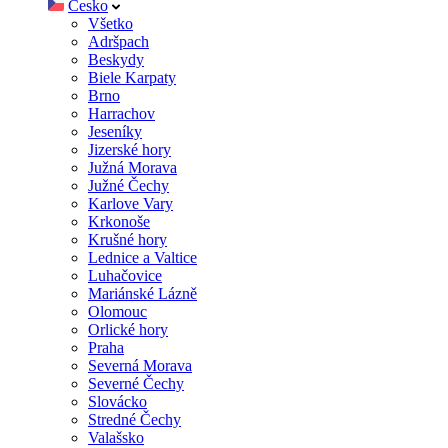
Česko
Všetko
Adršpach
Beskydy
Biele Karpaty
Brno
Harrachov
Jeseníky
Jizerské hory
Južná Morava
Južné Čechy
Karlove Vary
Krkonoše
Krušné hory
Lednice a Valtice
Luhačovice
Mariánské Lázně
Olomouc
Orlické hory
Praha
Severná Morava
Severné Čechy
Slovácko
Stredné Čechy
Valašsko