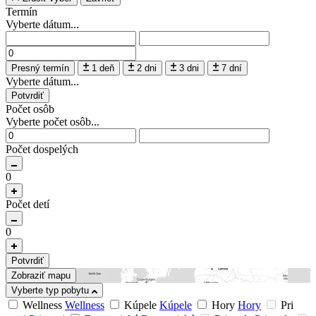
Termín
Vyberte dátum...
Presný termín
1 deň
2 dni
3 dni
7 dní
Vyberte dátum...
Potvrdiť
Počet osôb
Vyberte počet osôb...
Počet dospelých
0
Počet detí
0
Potvrdiť
Zobraziť mapu
Vyberte typ pobytu
Wellness
Wellness
Kúpele
Kúpele
Hory
Hory
Pri