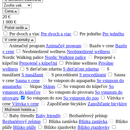
Cena
20
€
1 000
€
Počet osôb
Pre dvoch a viac
Pre dvoch a viac
Pre jedného
Pre jedného
V cene ponuky
Animačný program
Animačný program
Bazén v cene
Bazén
v cene
Neobmedzené wellness
Neobmedzené wellness
Nordic Walking palice
Nordic Walking palice
Prepojené s
kúpeľmi
Prepojené s kúpeľmi
Privátne wellness
Privátne
wellness
S dieťaťom zdarma
S dieťaťom zdarma
S
masážami
S masážami
S procedúrami
S procedúrami
Sauna
v cene
Sauna v cene
Se vstupom do aquaparku
Se vstupom do
aquaparku
Skipas
Skipas
So vstupom do kúpeľov
So
vstupom do kúpeľov
So vstupom do pivovaru
So vstupom do
pivovaru
So vstupom do zoo
So vstupom do zoo
Vírivka v
cene
Vírivka v cene
Zapožičanie bicyklov
Zapožičanie bicyklov
Možnosti hotela
Baby friendly
Baby friendly
Bezbariérový prístup
Bezbariérový prístup
Blízka zastávka
Blízka zastávka
Blízko
pláže
Blízko pláže
Blízko zjazdovky
Blízko zjazdovky