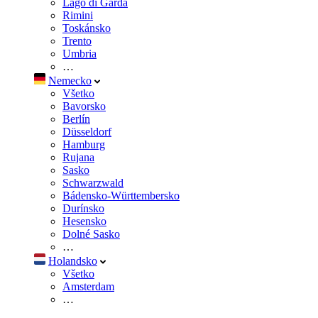
Lago di Garda
Rimini
Toskánsko
Trento
Umbria
…
Nemecko
Všetko
Bavorsko
Berlín
Düsseldorf
Hamburg
Rujana
Sasko
Schwarzwald
Bádensko-Württembersko
Durínsko
Hesensko
Dolné Sasko
…
Holandsko
Všetko
Amsterdam
…