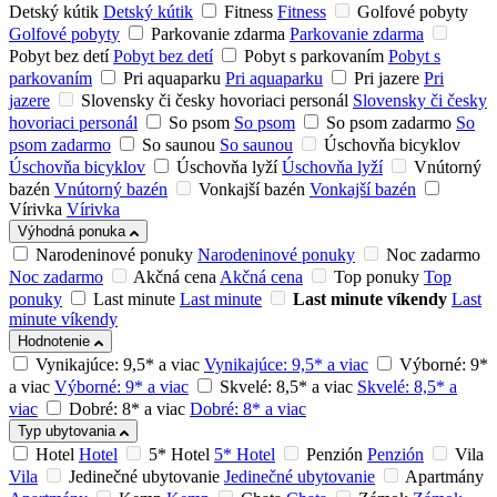
Detský kútik
Detský kútik
Fitness
Fitness
Golfové pobyty
Golfové pobyty
Parkovanie zdarma
Parkovanie zdarma
Pobyt bez detí
Pobyt bez detí
Pobyt s parkovaním
Pobyt s
parkovaním
Pri aquaparku
Pri aquaparku
Pri jazere
Pri
jazere
Slovensky či česky hovoriaci personál
Slovensky či česky
hovoriaci personál
So psom
So psom
So psom zadarmo
So
psom zadarmo
So saunou
So saunou
Úschovňa bicyklov
Úschovňa bicyklov
Úschovňa lyží
Úschovňa lyží
Vnútorný
bazén
Vnútorný bazén
Vonkajší bazén
Vonkajší bazén
Vírivka
Vírivka
Výhodná ponuka
Narodeninové ponuky
Narodeninové ponuky
Noc zadarmo
Noc zadarmo
Akčná cena
Akčná cena
Top ponuky
Top
ponuky
Last minute
Last minute
Last minute víkendy
Last
minute víkendy
Hodnotenie
Vynikajúce: 9,5* a viac
Vynikajúce: 9,5* a viac
Výborné: 9*
a viac
Výborné: 9* a viac
Skvelé: 8,5* a viac
Skvelé: 8,5* a
viac
Dobré: 8* a viac
Dobré: 8* a viac
Typ ubytovania
Hotel
Hotel
5* Hotel
5* Hotel
Penzión
Penzión
Vila
Vila
Jedinečné ubytovanie
Jedinečné ubytovanie
Apartmány