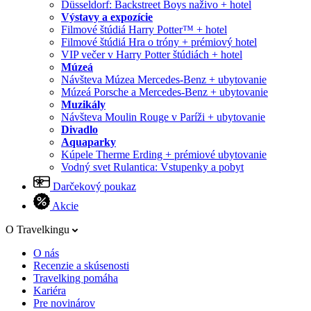
Düsseldorf: Backstreet Boys naživo + hotel
Výstavy a expozície
Filmové štúdiá Harry Potter™ + hotel
Filmové štúdiá Hra o tróny + prémiový hotel
VIP večer v Harry Potter štúdiách + hotel
Múzeá
Návšteva Múzea Mercedes-Benz + ubytovanie
Múzeá Porsche a Mercedes-Benz + ubytovanie
Muzikály
Návšteva Moulin Rouge v Paríži + ubytovanie
Divadlo
Aquaparky
Kúpele Therme Erding + prémiové ubytovanie
Vodný svet Rulantica: Vstupenky a pobyt
Darčekový poukaz
Akcie
O Travelkingu
O nás
Recenzie a skúsenosti
Travelking pomáha
Kariéra
Pre novinárov