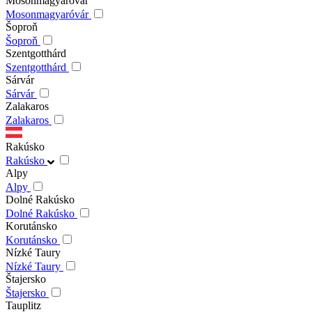
Mosonmagyaróvár
Mosonmagyaróvár
Šoproň
Šoproň
Szentgotthárd
Szentgotthárd
Sárvár
Sárvár
Zalakaros
Zalakaros
Rakúsko
Rakúsko
Alpy
Alpy
Dolné Rakúsko
Dolné Rakúsko
Korutánsko
Korutánsko
Nízké Taury
Nízké Taury
Štajersko
Štajersko
Tauplitz