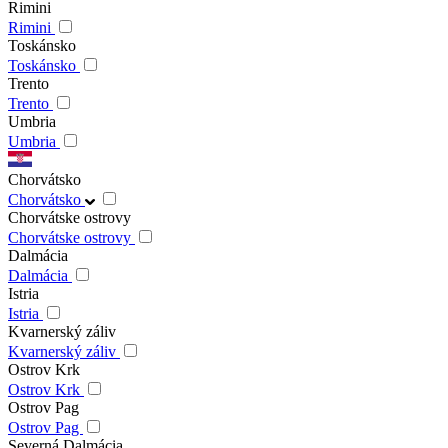
Rimini
Rimini
Toskánsko
Toskánsko
Trento
Trento
Umbria
Umbria
Chorvátsko
Chorvátsko
Chorvátske ostrovy
Chorvátske ostrovy
Dalmácia
Dalmácia
Istria
Istria
Kvarnerský záliv
Kvarnerský záliv
Ostrov Krk
Ostrov Krk
Ostrov Pag
Ostrov Pag
Severná Dalmácia