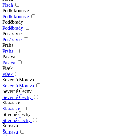
Plzeň
Podkrkonošie
Podkrkonošie
Poděbrady
Poděbrady
Posázavie
Posázavie
Praha
Praha
Pálava
Pálava
Písek
Písek
Severná Morava
Severná Morava
Severné Čechy
Severné Čechy
Slovácko
Slovácko
Stredné Čechy
Stredné Čechy
Šumava
Šumava