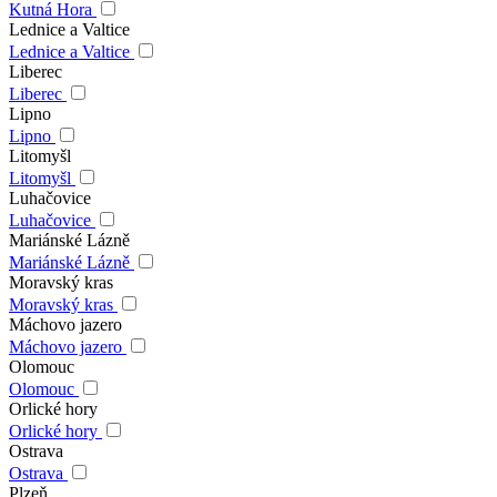
Kutná Hora
Lednice a Valtice
Lednice a Valtice
Liberec
Liberec
Lipno
Lipno
Litomyšl
Litomyšl
Luhačovice
Luhačovice
Mariánské Lázně
Mariánské Lázně
Moravský kras
Moravský kras
Máchovo jazero
Máchovo jazero
Olomouc
Olomouc
Orlické hory
Orlické hory
Ostrava
Ostrava
Plzeň