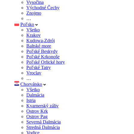
Vysočina
Východné Čechy
Znojmo
…
Poľsko
Všetko
Krakov
Kudowa-Zdrój
Baltské more
Poľské Beskydy
Poľské Krkonoše
Poľské Orlické hory
Poľské Tatry
Vroclav
…
Chorvátsko
Všetko
Dalmácia
Istria
Kvarnerský záliv
Ostrov Krk
Ostrov Pag
Severná Dalmácia
Stredná Dalmácia
Vodice