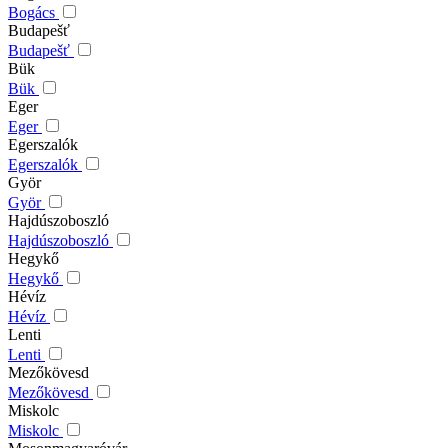
Bogács
Budapešť
Budapešť
Bük
Bük
Eger
Eger
Egerszalók
Egerszalók
Györ
Györ
Hajdúszoboszló
Hajdúszoboszló
Hegykő
Hegykő
Hévíz
Hévíz
Lenti
Lenti
Mezőkövesd
Mezőkövesd
Miskolc
Miskolc