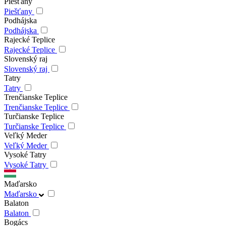
Piešťany
Piešťany
Podhájska
Podhájska
Rajecké Teplice
Rajecké Teplice
Slovenský raj
Slovenský raj
Tatry
Tatry
Trenčianske Teplice
Trenčianske Teplice
Turčianske Teplice
Turčianske Teplice
Veľký Meder
Veľký Meder
Vysoké Tatry
Vysoké Tatry
Maďarsko
Maďarsko
Balaton
Balaton
Bogács