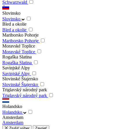
Schwarzwald
Slovinsko
Slovinsko
Bled a okolie
Bled a okolie
Mariborsko Pohorje
Mariborsko Pohorje
Moravské Toplice
Moravské Toplice
Rogaška Slatina
Rogaška Slatina
Savinjské Alpy
Savinjské Alpy
Slovinské Štajersko
Slovinské Štajersko
Triglavský národný park
Triglavský národný park
Holandsko
Holandsko
Amsterdam
Amsterdam
Zrušiť výber
Zavrieť