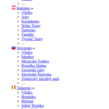
…
Rakúsko
Všetko
Alpy
Korutánsko
Nízke Taury
Štajersko
Tauplitz
Vysoké Taury
…
Slovinsko
Všetko
Maribor
Moravské Toplice
Rogaška Slatina
Savinjské Alpy
Slovinské Štajersko
Triglavský národný park
…
Taliansko
Všetko
Benátsko
Bibione
Južné Tirolsko