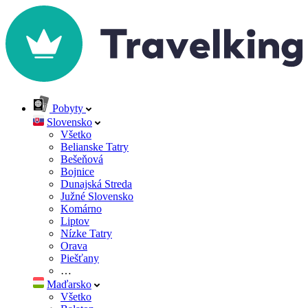
Pobyty
Slovensko
Všetko
Belianske Tatry
Bešeňová
Bojnice
Dunajská Streda
Južné Slovensko
Komárno
Liptov
Nízke Tatry
Orava
Piešťany
…
Maďarsko
Všetko