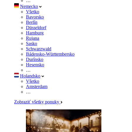
…
Nemecko
Všetko
Bavorsko
Berlín
Düsseldorf
Hamburg
Rujana
Sasko
Schwarzwald
Bádensko-Württembersko
Durínsko
Hesensko
…
Holandsko
Všetko
Amsterdam
…
Zobraziť všetky ponuky