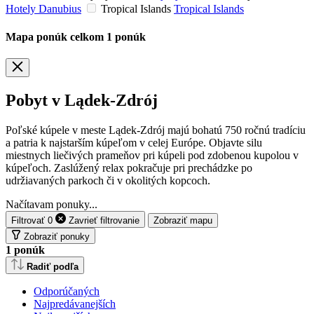
Hotely Danubius
Tropical Islands
Tropical Islands
Mapa ponúk
celkom
1
ponúk
Pobyt v Lądek-Zdrój
Poľské kúpele v meste Lądek-Zdrój majú bohatú 750 ročnú tradíciu
a patria k najstarším kúpeľom v celej Európe. Objavte silu
miestnych liečivých prameňov pri kúpeli pod zdobenou kupolou v
kúpeľoch. Zaslúžený relax pokračuje pri prechádzke po
udržiavaných parkoch či v okolitých kopcoch.
Načítavam ponuky...
Filtrovať
0
Zavrieť
filtrovanie
Zobraziť mapu
Zobraziť ponuky
1
ponúk
Radiť podľa
Odporúčaných
Najpredávanejších