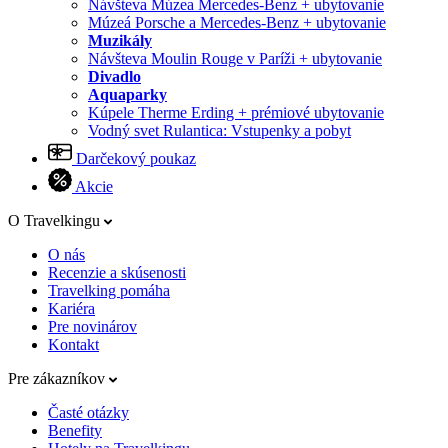
Návšteva Múzea Mercedes-Benz + ubytovanie
Múzeá Porsche a Mercedes-Benz + ubytovanie
Muzikály
Návšteva Moulin Rouge v Paríži + ubytovanie
Divadlo
Aquaparky
Kúpele Therme Erding + prémiové ubytovanie
Vodný svet Rulantica: Vstupenky a pobyt
Darčekový poukaz
Akcie
O Travelkingu
O nás
Recenzie a skúsenosti
Travelking pomáha
Kariéra
Pre novinárov
Kontakt
Pre zákazníkov
Časté otázky
Benefity