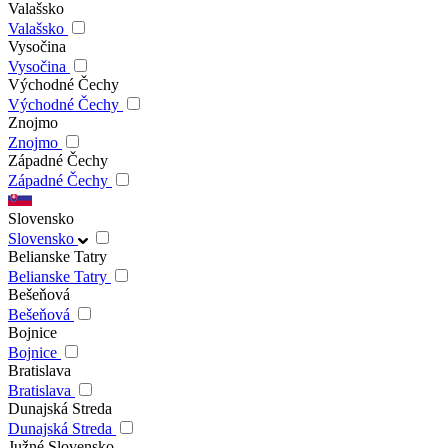
Valašsko
Valašsko
Vysočina
Vysočina
Východné Čechy
Východné Čechy
Znojmo
Znojmo
Západné Čechy
Západné Čechy
Slovensko
Slovensko
Belianske Tatry
Belianske Tatry
Bešeňová
Bešeňová
Bojnice
Bojnice
Bratislava
Bratislava
Dunajská Streda
Dunajská Streda
Južné Slovensko