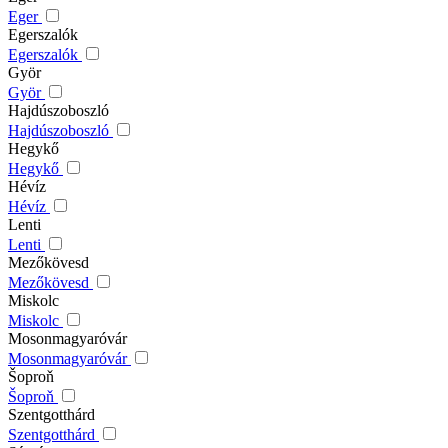
Eger
Egerszalók
Egerszalók
Györ
Györ
Hajdúszoboszló
Hajdúszoboszló
Hegykő
Hegykő
Hévíz
Hévíz
Lenti
Lenti
Mezőkövesd
Mezőkövesd
Miskolc
Miskolc
Mosonmagyaróvár
Mosonmagyaróvár
Šoproň
Šoproň
Szentgotthárd
Szentgotthárd