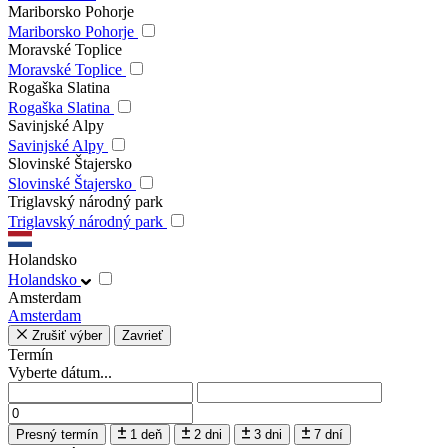
Mariborsko Pohorje
Mariborsko Pohorje
Moravské Toplice
Moravské Toplice
Rogaška Slatina
Rogaška Slatina
Savinjské Alpy
Savinjské Alpy
Slovinské Štajersko
Slovinské Štajersko
Triglavský národný park
Triglavský národný park
Holandsko
Holandsko
Amsterdam
Amsterdam
Zrušiť výber
Zavrieť
Termín
Vyberte dátum...
Presný termín
1 deň
2 dni
3 dni
7 dní