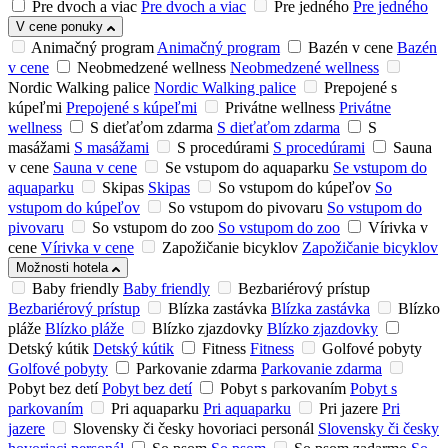
Pre dvoch a viac
Pre dvoch a viac
Pre jedného
Pre jedného
V cene ponuky
Animačný program
Animačný program
Bazén v cene
Bazén
v cene
Neobmedzené wellness
Neobmedzené wellness
Nordic Walking palice
Nordic Walking palice
Prepojené s
kúpeľmi
Prepojené s kúpeľmi
Privátne wellness
Privátne
wellness
S dieťaťom zdarma
S dieťaťom zdarma
S
masážami
S masážami
S procedúrami
S procedúrami
Sauna
v cene
Sauna v cene
Se vstupom do aquaparku
Se vstupom do
aquaparku
Skipas
Skipas
So vstupom do kúpeľov
So
vstupom do kúpeľov
So vstupom do pivovaru
So vstupom do
pivovaru
So vstupom do zoo
So vstupom do zoo
Vírivka v
cene
Vírivka v cene
Zapožičanie bicyklov
Zapožičanie bicyklov
Možnosti hotela
Baby friendly
Baby friendly
Bezbariérový prístup
Bezbariérový prístup
Blízka zastávka
Blízka zastávka
Blízko
pláže
Blízko pláže
Blízko zjazdovky
Blízko zjazdovky
Detský kútik
Detský kútik
Fitness
Fitness
Golfové pobyty
Golfové pobyty
Parkovanie zdarma
Parkovanie zdarma
Pobyt bez detí
Pobyt bez detí
Pobyt s parkovaním
Pobyt s
parkovaním
Pri aquaparku
Pri aquaparku
Pri jazere
Pri
jazere
Slovensky či česky hovoriaci personál
Slovensky či česky