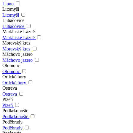
Lipno
Litomyšl
Litomyšl
Luhačovice
Luhačovice
Mariánské Lázně
Mariánské Lázně
Moravský kras
Moravský kras
Máchovo jazero
Máchovo jazero
Olomouc
Olomouc
Orlické hory
Orlické hory
Ostrava
Ostrava
Plzeň
Plzeň
Podkrkonošie
Podkrkonošie
Poděbrady
Poděbrady