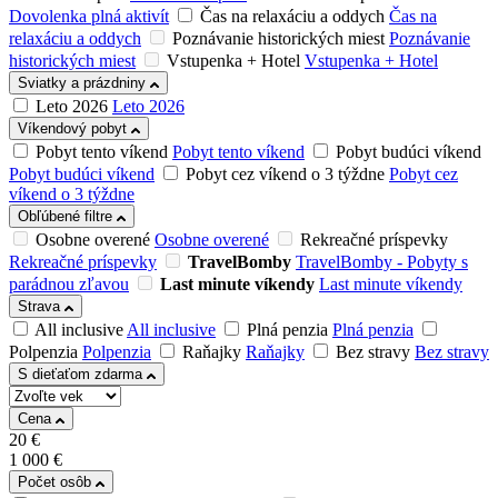
Dovolenka plná aktivít
Čas na relaxáciu a oddych
Čas na
relaxáciu a oddych
Poznávanie historických miest
Poznávanie
historických miest
Vstupenka + Hotel
Vstupenka + Hotel
Sviatky a prázdniny
Leto 2026
Leto 2026
Víkendový pobyt
Pobyt tento víkend
Pobyt tento víkend
Pobyt budúci víkend
Pobyt budúci víkend
Pobyt cez víkend o 3 týždne
Pobyt cez
víkend o 3 týždne
Obľúbené filtre
Osobne overené
Osobne overené
Rekreačné príspevky
Rekreačné príspevky
TravelBomby
TravelBomby - Pobyty s
parádnou zľavou
Last minute víkendy
Last minute víkendy
Strava
All inclusive
All inclusive
Plná penzia
Plná penzia
Polpenzia
Polpenzia
Raňajky
Raňajky
Bez stravy
Bez stravy
S dieťaťom zdarma
Cena
20
€
1 000
€
Počet osôb