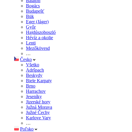
Balaton
Bogács
Budapešť
Bük
Eger (Jáger)
Győr
Hajdúszoboszló
Hévíz a okolie
Lenti
Mezőkövesd
…
Česko
Všetko
Adršpach
Beskydy
Biele Karpaty
Brno
Harrachov
Jeseníky
Jizerské hory
Južná Morava
Južné Čechy
Karlove Vary
…
Poľsko