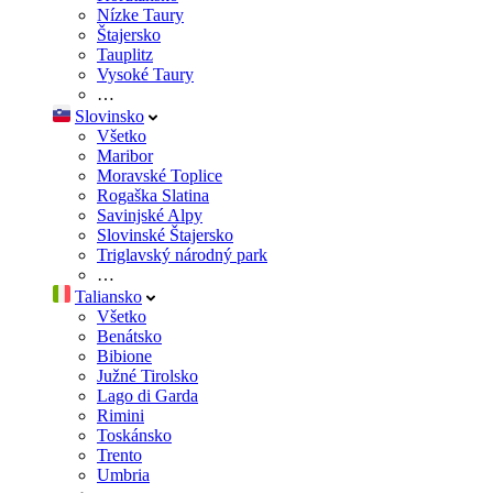
Nízke Taury
Štajersko
Tauplitz
Vysoké Taury
…
Slovinsko
Všetko
Maribor
Moravské Toplice
Rogaška Slatina
Savinjské Alpy
Slovinské Štajersko
Triglavský národný park
…
Taliansko
Všetko
Benátsko
Bibione
Južné Tirolsko
Lago di Garda
Rimini
Toskánsko
Trento
Umbria