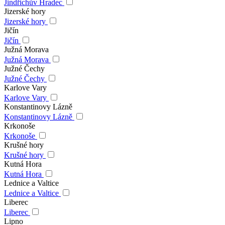
Jindřichův Hradec
Jizerské hory
Jizerské hory
Jičín
Jičín
Južná Morava
Južná Morava
Južné Čechy
Južné Čechy
Karlove Vary
Karlove Vary
Konstantinovy Lázně
Konstantinovy Lázně
Krkonoše
Krkonoše
Krušné hory
Krušné hory
Kutná Hora
Kutná Hora
Lednice a Valtice
Lednice a Valtice
Liberec
Liberec
Lipno