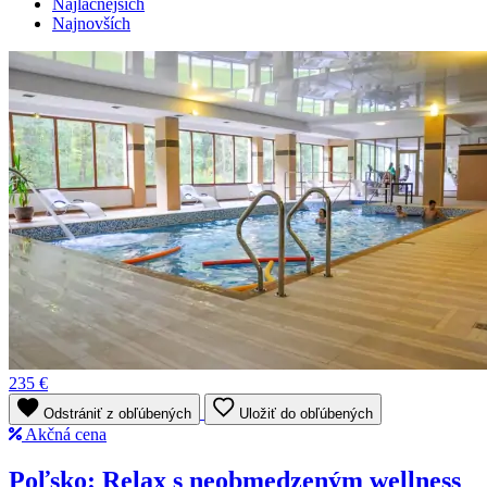
Najlacnejších
Najnovších
235 €
Odstrániť z obľúbených
Uložiť do obľúbených
Akčná cena
Poľsko: Relax s neobmedzeným wellness