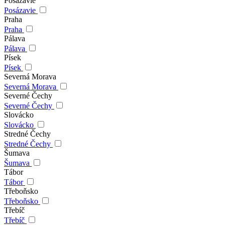
Posázavie
Posázavie
Praha
Praha
Pálava
Pálava
Písek
Písek
Severná Morava
Severná Morava
Severné Čechy
Severné Čechy
Slovácko
Slovácko
Stredné Čechy
Stredné Čechy
Šumava
Šumava
Tábor
Tábor
Třeboňsko
Třeboňsko
Třebíč
Třebíč