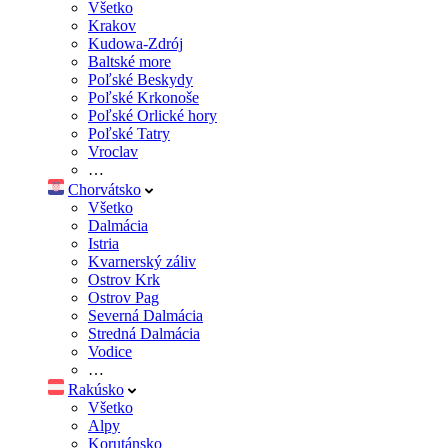
Všetko
Krakov
Kudowa-Zdrój
Baltské more
Poľské Beskydy
Poľské Krkonoše
Poľské Orlické hory
Poľské Tatry
Vroclav
…
Chorvátsko
Všetko
Dalmácia
Istria
Kvarnerský záliv
Ostrov Krk
Ostrov Pag
Severná Dalmácia
Stredná Dalmácia
Vodice
…
Rakúsko
Všetko
Alpy
Korutánsko