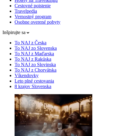
Hotely na Travelkingu
Cestovné poistenie
Travelpedia
Vernostný program
Osobne overené pobyty
Inšpirujte sa
To NAJ z Česka
To NAJ zo Slovenska
To NAJ z Maďarska
To NAJ z Rakúska
To NAJ zo Slovinska
To NAJ z Chorvátska
Víkendovky
Leto plné cestovania
8 krajov Slovenska