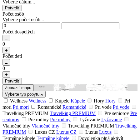
Vyberte dátum...
Potvrdiť
Počet osôb
Vyberte počet osôb...
Počet dospelých
0
Počet detí
0
Potvrdiť
Zobraziť mapu
Vyberte typ pobytu
Wellness
Wellness
Kúpele
Kúpele
Hory
Hory
Pri
mori
Pri mori
Romantické
Romantické
Pri vode
Pri vode
Travelking PREMIUM
Travelking PREMIUM
Pre seniorov
Pre
seniorov
Pre rodiny
Pre rodiny
Lyžovanie
Lyžovanie
Vianočné trhy
Vianočné trhy
Travelking PREMIUM
Travelking
PREMIUM
Luxus CZ
Luxus CZ
Luxus
Luxus
Termálne kúpele
Termálne kúpele
Dovolenka plná aktivít