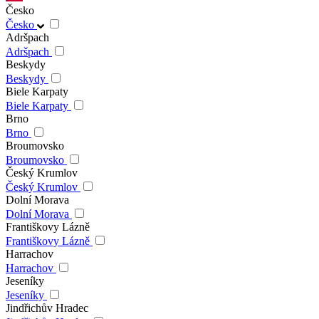
Česko
Česko
Adršpach
Adršpach
Beskydy
Beskydy
Biele Karpaty
Biele Karpaty
Brno
Brno
Broumovsko
Broumovsko
Český Krumlov
Český Krumlov
Dolní Morava
Dolní Morava
Františkovy Lázně
Františkovy Lázně
Harrachov
Harrachov
Jeseníky
Jeseníky
Jindřichův Hradec