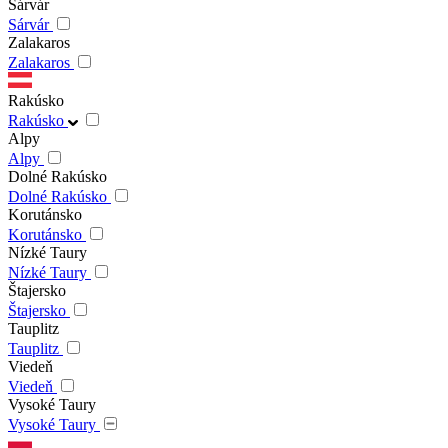
Sárvár
Sárvár
Zalakaros
Zalakaros
Rakúsko
Rakúsko
Alpy
Alpy
Dolné Rakúsko
Dolné Rakúsko
Korutánsko
Korutánsko
Nízké Taury
Nízké Taury
Štajersko
Štajersko
Tauplitz
Tauplitz
Viedeň
Viedeň
Vysoké Taury
Vysoké Taury