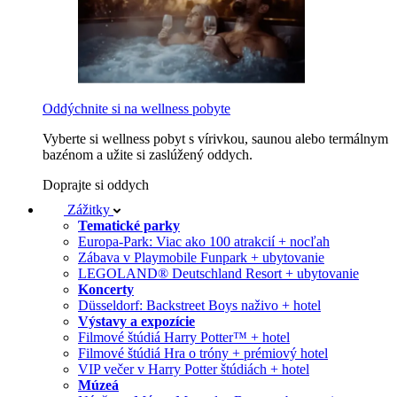
Oddýchnite si na wellness pobyte
Vyberte si wellness pobyt s vírivkou, saunou alebo termálnym
bazénom a užite si zaslúžený oddych.
Doprajte si oddych
Zážitky
Tematické parky
Europa-Park: Viac ako 100 atrakcií + nocľah
Zábava v Playmobile Funpark + ubytovanie
LEGOLAND® Deutschland Resort + ubytovanie
Koncerty
Düsseldorf: Backstreet Boys naživo + hotel
Výstavy a expozície
Filmové štúdiá Harry Potter™ + hotel
Filmové štúdiá Hra o tróny + prémiový hotel
VIP večer v Harry Potter štúdiách + hotel
Múzeá