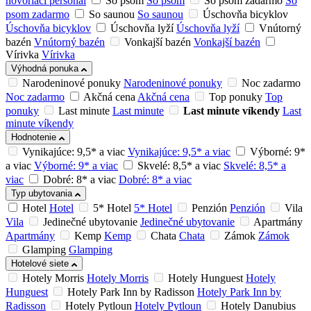
hovoriaci personál
So psom
So psom
So psom zadarmo
So
psom zadarmo
So saunou
So saunou
Úschovňa bicyklov
Úschovňa bicyklov
Úschovňa lyží
Úschovňa lyží
Vnútorný
bazén
Vnútorný bazén
Vonkajší bazén
Vonkajší bazén
Vírivka
Vírivka
Výhodná ponuka
Narodeninové ponuky
Narodeninové ponuky
Noc zadarmo
Noc zadarmo
Akčná cena
Akčná cena
Top ponuky
Top
ponuky
Last minute
Last minute
Last minute víkendy
Last
minute víkendy
Hodnotenie
Vynikajúce: 9,5* a viac
Vynikajúce: 9,5* a viac
Výborné: 9*
a viac
Výborné: 9* a viac
Skvelé: 8,5* a viac
Skvelé: 8,5* a
viac
Dobré: 8* a viac
Dobré: 8* a viac
Typ ubytovania
Hotel
Hotel
5* Hotel
5* Hotel
Penzión
Penzión
Vila
Vila
Jedinečné ubytovanie
Jedinečné ubytovanie
Apartmány
Apartmány
Kemp
Kemp
Chata
Chata
Zámok
Zámok
Glamping
Glamping
Hotelové siete
Hotely Morris
Hotely Morris
Hotely Hunguest
Hotely
Hunguest
Hotely Park Inn by Radisson
Hotely Park Inn by
Radisson
Hotely Pytloun
Hotely Pytloun
Hotely Danubius