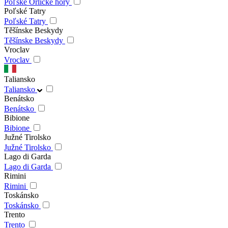
Poľské Orlické hory
Poľské Tatry
Poľské Tatry
Těšínske Beskydy
Těšínske Beskydy
Vroclav
Vroclav
Taliansko
Taliansko
Benátsko
Benátsko
Bibione
Bibione
Južné Tirolsko
Južné Tirolsko
Lago di Garda
Lago di Garda
Rimini
Rimini
Toskánsko
Toskánsko
Trento
Trento