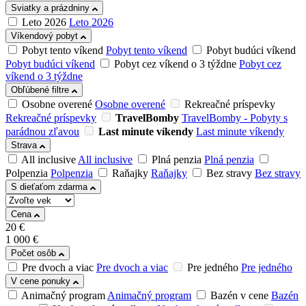
Sviatky a prázdniny
Leto 2026
Leto 2026
Víkendový pobyt
Pobyt tento víkend
Pobyt tento víkend
Pobyt budúci víkend
Pobyt budúci víkend
Pobyt cez víkend o 3 týždne
Pobyt cez
víkend o 3 týždne
Obľúbené filtre
Osobne overené
Osobne overené
Rekreačné príspevky
Rekreačné príspevky
TravelBomby
TravelBomby - Pobyty s
parádnou zľavou
Last minute víkendy
Last minute víkendy
Strava
All inclusive
All inclusive
Plná penzia
Plná penzia
Polpenzia
Polpenzia
Raňajky
Raňajky
Bez stravy
Bez stravy
S dieťaťom zdarma
Cena
20
€
1 000
€
Počet osôb
Pre dvoch a viac
Pre dvoch a viac
Pre jedného
Pre jedného
V cene ponuky
Animačný program
Animačný program
Bazén v cene
Bazén