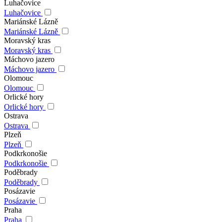
Luhačovice
Luhačovice
Mariánské Lázně
Mariánské Lázně
Moravský kras
Moravský kras
Máchovo jazero
Máchovo jazero
Olomouc
Olomouc
Orlické hory
Orlické hory
Ostrava
Ostrava
Plzeň
Plzeň
Podkrkonošie
Podkrkonošie
Poděbrady
Poděbrady
Posázavie
Posázavie
Praha
Praha