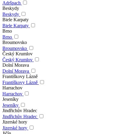
Adršpach
Beskydy
Beskydy
Biele Karpaty
Biele Karpaty
Brno
Brno
Broumovsko
Broumovsko
Český Krumlov
Český Krumlov
Dolní Morava
Dolní Morava
Františkovy Lázně
Františkovy Lázně
Harrachov
Harrachov
Jeseníky
Jeseníky
Jindřichův Hradec
Jindřichův Hradec
Jizerské hory
Jizerské hory
Jičín