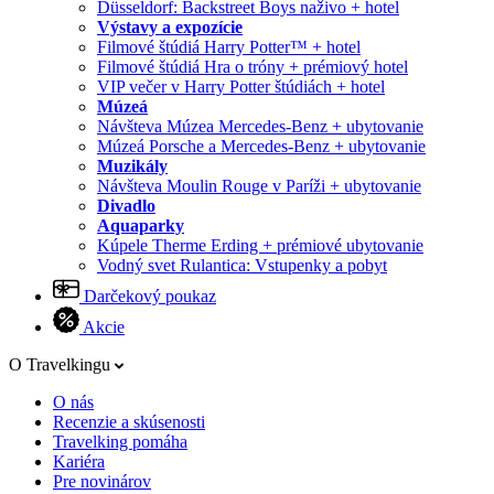
Düsseldorf: Backstreet Boys naživo + hotel
Výstavy a expozície
Filmové štúdiá Harry Potter™ + hotel
Filmové štúdiá Hra o tróny + prémiový hotel
VIP večer v Harry Potter štúdiách + hotel
Múzeá
Návšteva Múzea Mercedes-Benz + ubytovanie
Múzeá Porsche a Mercedes-Benz + ubytovanie
Muzikály
Návšteva Moulin Rouge v Paríži + ubytovanie
Divadlo
Aquaparky
Kúpele Therme Erding + prémiové ubytovanie
Vodný svet Rulantica: Vstupenky a pobyt
Darčekový poukaz
Akcie
O Travelkingu
O nás
Recenzie a skúsenosti
Travelking pomáha
Kariéra
Pre novinárov