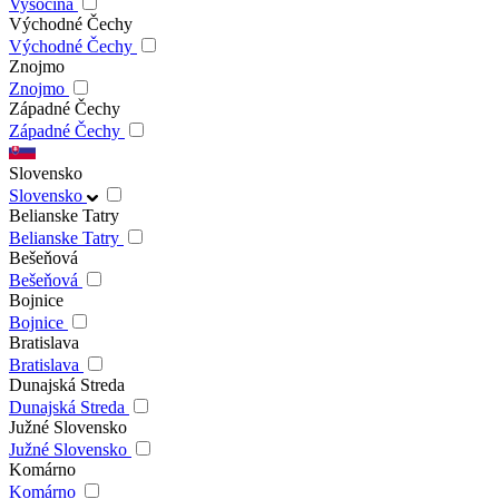
Vysočina
Východné Čechy
Východné Čechy
Znojmo
Znojmo
Západné Čechy
Západné Čechy
Slovensko
Slovensko
Belianske Tatry
Belianske Tatry
Bešeňová
Bešeňová
Bojnice
Bojnice
Bratislava
Bratislava
Dunajská Streda
Dunajská Streda
Južné Slovensko
Južné Slovensko
Komárno
Komárno