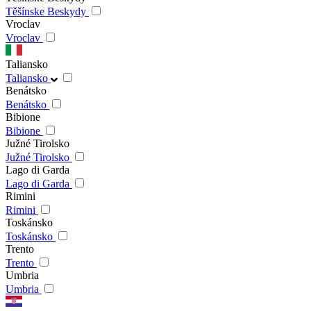
Těšínske Beskydy
Vroclav
Vroclav
Taliansko
Taliansko
Benátsko
Benátsko
Bibione
Bibione
Južné Tirolsko
Južné Tirolsko
Lago di Garda
Lago di Garda
Rimini
Rimini
Toskánsko
Toskánsko
Trento
Trento
Umbria
Umbria