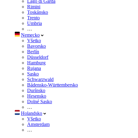
Lago di Garda
Rimini
Toskánsko
Trento
Umbria
…
Nemecko
Všetko
Bavorsko
Berlín
Düsseldorf
Hamburg
Rujana
Sasko
Schwarzwald
Bádensko-Württembersko
Durínsko
Hesensko
Dolné Sasko
…
Holandsko
Všetko
Amsterdam
…