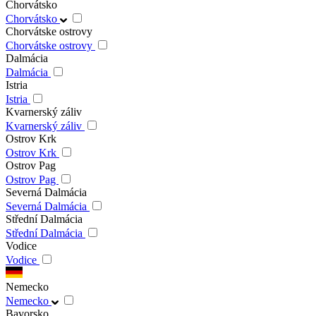
Chorvátsko
Chorvátsko
Chorvátske ostrovy
Chorvátske ostrovy
Dalmácia
Dalmácia
Istria
Istria
Kvarnerský záliv
Kvarnerský záliv
Ostrov Krk
Ostrov Krk
Ostrov Pag
Ostrov Pag
Severná Dalmácia
Severná Dalmácia
Střední Dalmácia
Střední Dalmácia
Vodice
Vodice
Nemecko
Nemecko
Bavorsko