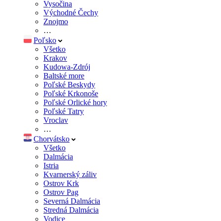
Vysočina
Východné Čechy
Znojmo
…
Poľsko
Všetko
Krakov
Kudowa-Zdrój
Baltské more
Poľské Beskydy
Poľské Krkonoše
Poľské Orlické hory
Poľské Tatry
Vroclav
…
Chorvátsko
Všetko
Dalmácia
Istria
Kvarnerský záliv
Ostrov Krk
Ostrov Pag
Severná Dalmácia
Stredná Dalmácia
Vodice