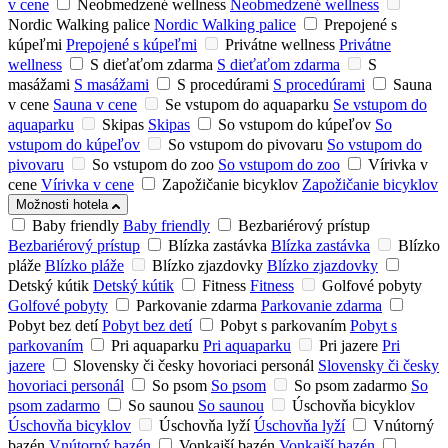
v cene
Neobmedzené wellness
Neobmedzené wellness
Nordic Walking palice
Nordic Walking palice
Prepojené s
kúpeľmi
Prepojené s kúpeľmi
Privátne wellness
Privátne
wellness
S dieťaťom zdarma
S dieťaťom zdarma
S
masážami
S masážami
S procedúrami
S procedúrami
Sauna
v cene
Sauna v cene
Se vstupom do aquaparku
Se vstupom do
aquaparku
Skipas
Skipas
So vstupom do kúpeľov
So
vstupom do kúpeľov
So vstupom do pivovaru
So vstupom do
pivovaru
So vstupom do zoo
So vstupom do zoo
Vírivka v
cene
Vírivka v cene
Zapožičanie bicyklov
Zapožičanie bicyklov
Možnosti hotela
Baby friendly
Baby friendly
Bezbariérový prístup
Bezbariérový prístup
Blízka zastávka
Blízka zastávka
Blízko
pláže
Blízko pláže
Blízko zjazdovky
Blízko zjazdovky
Detský kútik
Detský kútik
Fitness
Fitness
Golfové pobyty
Golfové pobyty
Parkovanie zdarma
Parkovanie zdarma
Pobyt bez detí
Pobyt bez detí
Pobyt s parkovaním
Pobyt s
parkovaním
Pri aquaparku
Pri aquaparku
Pri jazere
Pri
jazere
Slovensky či česky hovoriaci personál
Slovensky či česky
hovoriaci personál
So psom
So psom
So psom zadarmo
So
psom zadarmo
So saunou
So saunou
Úschovňa bicyklov
Úschovňa bicyklov
Úschovňa lyží
Úschovňa lyží
Vnútorný
bazén
Vnútorný bazén
Vonkajší bazén
Vonkajší bazén