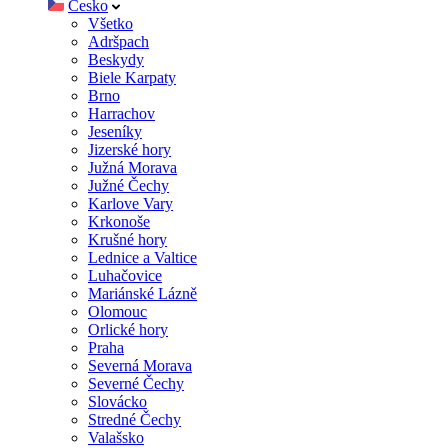
Česko
Všetko
Adršpach
Beskydy
Biele Karpaty
Brno
Harrachov
Jeseníky
Jizerské hory
Južná Morava
Južné Čechy
Karlove Vary
Krkonoše
Krušné hory
Lednice a Valtice
Luhačovice
Mariánské Lázně
Olomouc
Orlické hory
Praha
Severná Morava
Severné Čechy
Slovácko
Stredné Čechy
Valašsko