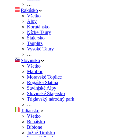
…
Rakúsko
Všetko
Alpy
Korutánsko
Nízke Taury
Štajersko
Tauplitz
Vysoké Taury
…
Slovinsko
Všetko
Maribor
Moravské Toplice
Rogaška Slatina
Savinjské Alpy
Slovinské Štajersko
Triglavský národný park
…
Taliansko
Všetko
Benátsko
Bibione
Južné Tirolsko