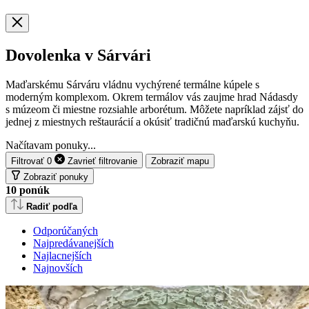
Dovolenka v Sárvári
Maďarskému Sárváru vládnu vychýrené termálne kúpele s
moderným komplexom. Okrem termálov vás zaujme hrad Nádasdy
s múzeom či miestne rozsiahle arborétum. Môžete napríklad zájsť do
jednej z miestnych reštaurácií a okúsiť tradičnú maďarskú kuchyňu.
Načítavam ponuky...
Filtrovať
0
Zavrieť
filtrovanie
Zobraziť mapu
Zobraziť ponuky
10
ponúk
Radiť podľa
Odporúčaných
Najpredávanejších
Najlacnejších
Najnovších