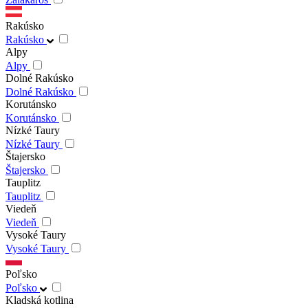
Rakúsko
Rakúsko
Alpy
Alpy
Dolné Rakúsko
Dolné Rakúsko
Korutánsko
Korutánsko
Nízké Taury
Nízké Taury
Štajersko
Štajersko
Tauplitz
Tauplitz
Viedeň
Viedeň
Vysoké Taury
Vysoké Taury
Poľsko
Poľsko
Kladská kotlina