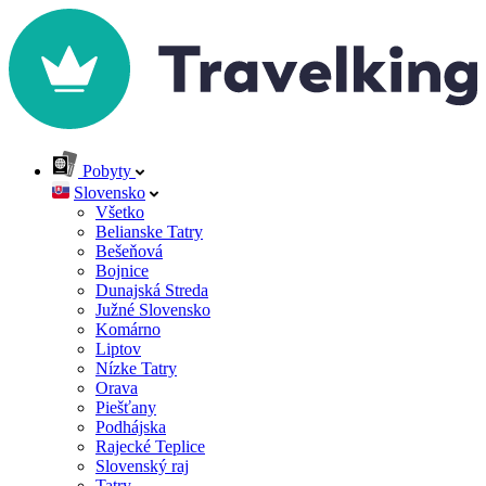
Pobyty
Slovensko
Všetko
Belianske Tatry
Bešeňová
Bojnice
Dunajská Streda
Južné Slovensko
Komárno
Liptov
Nízke Tatry
Orava
Piešťany
Podhájska
Rajecké Teplice
Slovenský raj
Tatry