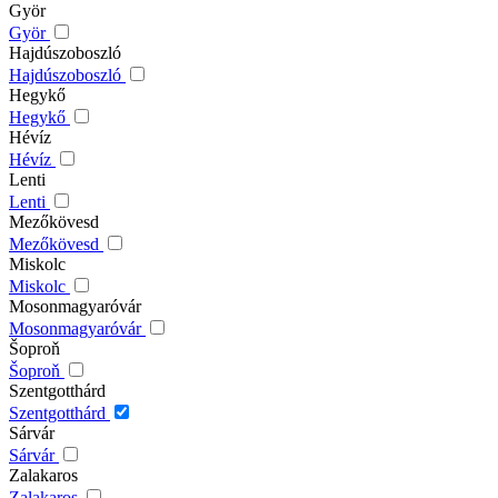
Györ
Györ
Hajdúszoboszló
Hajdúszoboszló
Hegykő
Hegykő
Hévíz
Hévíz
Lenti
Lenti
Mezőkövesd
Mezőkövesd
Miskolc
Miskolc
Mosonmagyaróvár
Mosonmagyaróvár
Šoproň
Šoproň
Szentgotthárd
Szentgotthárd
Sárvár
Sárvár
Zalakaros
Zalakaros