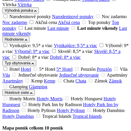
Vírivka
Vírivka
Výhodná ponuka
Narodeninové ponuky
Narodeninové ponuky
Noc zadarmo
Noc zadarmo
Akčná cena
Akčná cena
Top ponuky
Top
ponuky
Last minute
Last minute
Last minute víkendy
Last
minute víkendy
Hodnotenie
Vynikajúce: 9,5* a viac
Vynikajúce: 9,5* a viac
Výborné: 9*
a viac
Výborné: 9* a viac
Skvelé: 8,5* a viac
Skvelé: 8,5* a
viac
Dobré: 8* a viac
Dobré: 8* a viac
Typ ubytovania
Hotel
Hotel
5* Hotel
5* Hotel
Penzión
Penzión
Vila
Vila
Jedinečné ubytovanie
Jedinečné ubytovanie
Apartmány
Apartmány
Kemp
Kemp
Chata
Chata
Zámok
Zámok
Glamping
Glamping
Hotelové siete
Hotely Morris
Hotely Morris
Hotely Hunguest
Hotely
Hunguest
Hotely Park Inn by Radisson
Hotely Park Inn by
Radisson
Hotely Pytloun
Hotely Pytloun
Hotely Danubius
Hotely Danubius
Tropical Islands
Tropical Islands
Mapa ponúk
celkom
10
ponúk