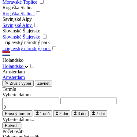
Moravské Toplice
Rogaška Slatina
Rogaška Slatina
Savinjské Alpy
Savinjské Alpy
Slovinské Štajersko
Slovinské Štajersko
Triglavský národný park
Triglavský národný park
Holandsko
Holandsko
Amsterdam
Amsterdam
Zrušiť výber
Zavrieť
Termín
Vyberte dátum...
Presný termín
1 deň
2 dni
3 dni
7 dní
Vyberte dátum...
Potvrdiť
Počet osôb
Vyberte počet osôb...