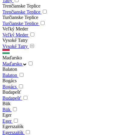
Tatry
Trenčianske Teplice
Trenčianske Teplice
Turčianske Teplice
Turčianske Teplice
Veľký Meder
Veľký Meder
Vysoké Tatry
Vysoké Tatry
Maďarsko
Maďarsko
Balaton
Balaton
Bogács
Bogács
Budapešť
Budapešť
Bük
Bük
Eger
Eger
Egerszalók
Egerszalók