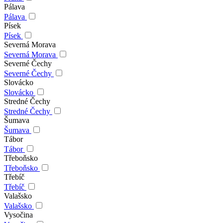
Pálava
Pálava
Písek
Písek
Severná Morava
Severná Morava
Severné Čechy
Severné Čechy
Slovácko
Slovácko
Stredné Čechy
Stredné Čechy
Šumava
Šumava
Tábor
Tábor
Třeboňsko
Třeboňsko
Třebíč
Třebíč
Valašsko
Valašsko
Vysočina