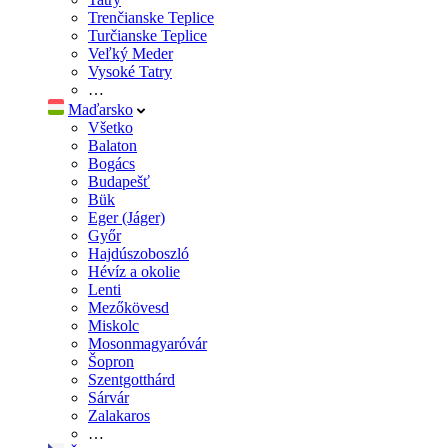
Trenčianske Teplice
Turčianske Teplice
Veľký Meder
Vysoké Tatry
…
Maďarsko
Všetko
Balaton
Bogács
Budapešť
Bük
Eger (Jáger)
Győr
Hajdúszoboszló
Hévíz a okolie
Lenti
Mezőkövesd
Miskolc
Mosonmagyaróvár
Šopron
Szentgotthárd
Sárvár
Zalakaros
…