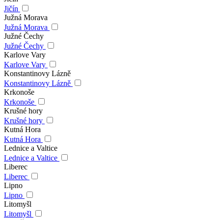
Jičín
Južná Morava
Južná Morava
Južné Čechy
Južné Čechy
Karlove Vary
Karlove Vary
Konstantinovy Lázně
Konstantinovy Lázně
Krkonoše
Krkonoše
Krušné hory
Krušné hory
Kutná Hora
Kutná Hora
Lednice a Valtice
Lednice a Valtice
Liberec
Liberec
Lipno
Lipno
Litomyšl
Litomyšl