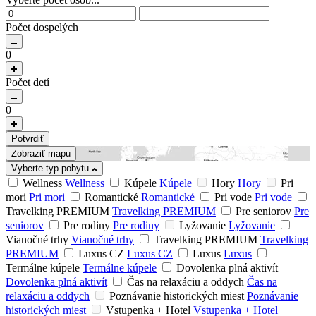
Počet dospelých
0
Počet detí
0
Potvrdiť
Zobraziť mapu
Vyberte typ pobytu
Wellness
Wellness
Kúpele
Kúpele
Hory
Hory
Pri
mori
Pri mori
Romantické
Romantické
Pri vode
Pri vode
Travelking PREMIUM
Travelking PREMIUM
Pre seniorov
Pre
seniorov
Pre rodiny
Pre rodiny
Lyžovanie
Lyžovanie
Vianočné trhy
Vianočné trhy
Travelking PREMIUM
Travelking
PREMIUM
Luxus CZ
Luxus CZ
Luxus
Luxus
Termálne kúpele
Termálne kúpele
Dovolenka plná aktivít
Dovolenka plná aktivít
Čas na relaxáciu a oddych
Čas na
relaxáciu a oddych
Poznávanie historických miest
Poznávanie
historických miest
Vstupenka + Hotel
Vstupenka + Hotel