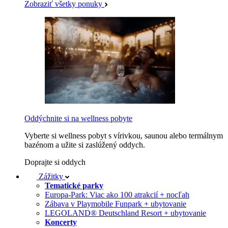
Zobraziť všetky ponuky
Oddýchnite si na wellness pobyte
Vyberte si wellness pobyt s vírivkou, saunou alebo termálnym
bazénom a užite si zaslúžený oddych.
Doprajte si oddych
Zážitky
Tematické parky
Europa-Park: Viac ako 100 atrakcií + nocľah
Zábava v Playmobile Funpark + ubytovanie
LEGOLAND® Deutschland Resort + ubytovanie
Koncerty