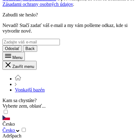
Zásadami ochrany osobných údajov
.
Zabudli ste heslo?
Nevadí! Stačí zadať váš e-mail a my vám pošleme odkaz, kde si
vytvoríte nové.
Odoslať
Back
Menu
Zavřít menu
Vonkajší bazén
Kam sa chystáte?
Vyberte zem, oblasť...
Česko
Česko
Adršpach