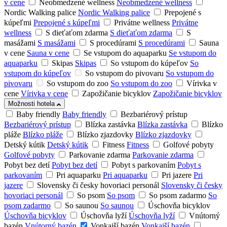
v cene
Neobmedzené wellness
Neobmedzené wellness
Nordic Walking palice
Nordic Walking palice
Prepojené s
kúpeľmi
Prepojené s kúpeľmi
Privátne wellness
Privátne
wellness
S dieťaťom zdarma
S dieťaťom zdarma
S
masážami
S masážami
S procedúrami
S procedúrami
Sauna
v cene
Sauna v cene
Se vstupom do aquaparku
Se vstupom do
aquaparku
Skipas
Skipas
So vstupom do kúpeľov
So
vstupom do kúpeľov
So vstupom do pivovaru
So vstupom do
pivovaru
So vstupom do zoo
So vstupom do zoo
Vírivka v
cene
Vírivka v cene
Zapožičanie bicyklov
Zapožičanie bicyklov
Možnosti hotela
Baby friendly
Baby friendly
Bezbariérový prístup
Bezbariérový prístup
Blízka zastávka
Blízka zastávka
Blízko
pláže
Blízko pláže
Blízko zjazdovky
Blízko zjazdovky
Detský kútik
Detský kútik
Fitness
Fitness
Golfové pobyty
Golfové pobyty
Parkovanie zdarma
Parkovanie zdarma
Pobyt bez detí
Pobyt bez detí
Pobyt s parkovaním
Pobyt s
parkovaním
Pri aquaparku
Pri aquaparku
Pri jazere
Pri
jazere
Slovensky či česky hovoriaci personál
Slovensky či česky
hovoriaci personál
So psom
So psom
So psom zadarmo
So
psom zadarmo
So saunou
So saunou
Úschovňa bicyklov
Úschovňa bicyklov
Úschovňa lyží
Úschovňa lyží
Vnútorný
bazén
Vnútorný bazén
Vonkajší bazén
Vonkajší bazén