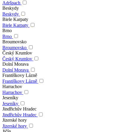
Adršpach
Beskydy
Beskydy
Biele Karpaty
Biele Karpaty
Brno
Brno
Broumovsko
Broumovsko
Český Krumlov
Český Krumlov
Dolní Morava
Dolní Morava
Františkovy Lázně
Františkovy Lázně
Harrachov
Harrachov
Jeseníky
Jeseníky
Jindřichův Hradec
Jindřichův Hradec
Jizerské hory
Jizerské hory
Jičín