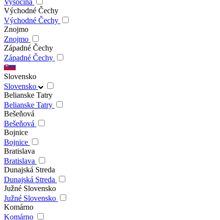
Vysočina
Východné Čechy
Východné Čechy
Znojmo
Znojmo
Západné Čechy
Západné Čechy
Slovensko
Slovensko
Belianske Tatry
Belianske Tatry
Bešeňová
Bešeňová
Bojnice
Bojnice
Bratislava
Bratislava
Dunajská Streda
Dunajská Streda
Južné Slovensko
Južné Slovensko
Komárno
Komárno