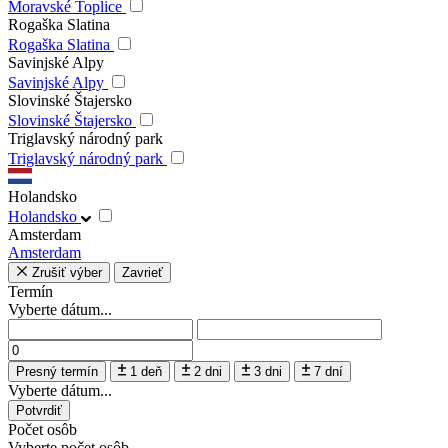
Moravské Toplice
Rogaška Slatina
Rogaška Slatina
Savinjské Alpy
Savinjské Alpy
Slovinské Štajersko
Slovinské Štajersko
Triglavský národný park
Triglavský národný park
Holandsko
Holandsko
Amsterdam
Amsterdam
Zrušiť výber
Zavrieť
Termín
Vyberte dátum...
Presný termín
1 deň
2 dni
3 dni
7 dní
Vyberte dátum...
Potvrdiť
Počet osôb
Vyberte počet osôb...