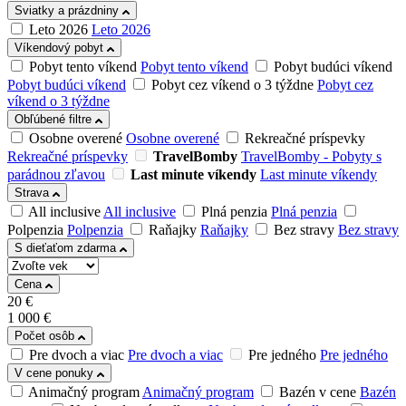
Sviatky a prázdniny
Leto 2026
Leto 2026
Víkendový pobyt
Pobyt tento víkend
Pobyt tento víkend
Pobyt budúci víkend
Pobyt budúci víkend
Pobyt cez víkend o 3 týždne
Pobyt cez
víkend o 3 týždne
Obľúbené filtre
Osobne overené
Osobne overené
Rekreačné príspevky
Rekreačné príspevky
TravelBomby
TravelBomby - Pobyty s
parádnou zľavou
Last minute víkendy
Last minute víkendy
Strava
All inclusive
All inclusive
Plná penzia
Plná penzia
Polpenzia
Polpenzia
Raňajky
Raňajky
Bez stravy
Bez stravy
S dieťaťom zdarma
Cena
20
€
1 000
€
Počet osôb
Pre dvoch a viac
Pre dvoch a viac
Pre jedného
Pre jedného
V cene ponuky
Animačný program
Animačný program
Bazén v cene
Bazén