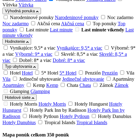
Vírivka
Vírivka
Výhodná ponuka
Narodeninové ponuky
Narodeninové ponuky
Noc zadarmo
Noc zadarmo
Akčná cena
Akčná cena
Top ponuky
Top
ponuky
Last minute
Last minute
Last minute víkendy
Last
minute víkendy
Hodnotenie
Vynikajúce: 9,5* a viac
Vynikajúce: 9,5* a viac
Výborné: 9*
a viac
Výborné: 9* a viac
Skvelé: 8,5* a viac
Skvelé: 8,5* a
viac
Dobré: 8* a viac
Dobré: 8* a viac
Typ ubytovania
Hotel
Hotel
5* Hotel
5* Hotel
Penzión
Penzión
Vila
Vila
Jedinečné ubytovanie
Jedinečné ubytovanie
Apartmány
Apartmány
Kemp
Kemp
Chata
Chata
Zámok
Zámok
Glamping
Glamping
Hotelové siete
Hotely Morris
Hotely Morris
Hotely Hunguest
Hotely
Hunguest
Hotely Park Inn by Radisson
Hotely Park Inn by
Radisson
Hotely Pytloun
Hotely Pytloun
Hotely Danubius
Hotely Danubius
Tropical Islands
Tropical Islands
Mapa ponúk
celkom
350
ponúk