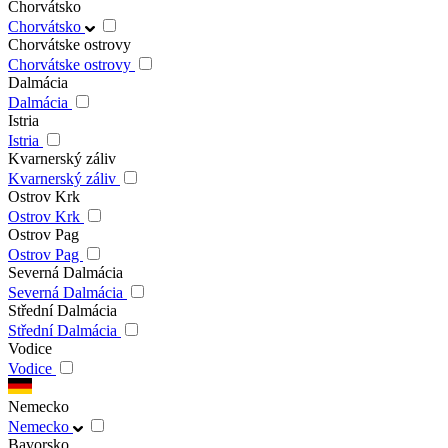
Chorvátsko
Chorvátsko
Chorvátske ostrovy
Chorvátske ostrovy
Dalmácia
Dalmácia
Istria
Istria
Kvarnerský záliv
Kvarnerský záliv
Ostrov Krk
Ostrov Krk
Ostrov Pag
Ostrov Pag
Severná Dalmácia
Severná Dalmácia
Střední Dalmácia
Střední Dalmácia
Vodice
Vodice
Nemecko
Nemecko
Bavorsko