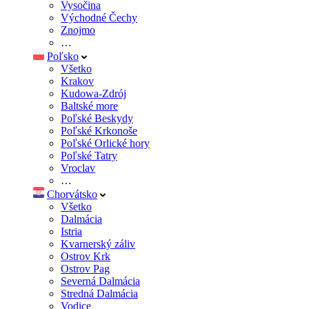
Vysočina
Východné Čechy
Znojmo
…
Poľsko
Všetko
Krakov
Kudowa-Zdrój
Baltské more
Poľské Beskydy
Poľské Krkonoše
Poľské Orlické hory
Poľské Tatry
Vroclav
…
Chorvátsko
Všetko
Dalmácia
Istria
Kvarnerský záliv
Ostrov Krk
Ostrov Pag
Severná Dalmácia
Stredná Dalmácia
Vodice