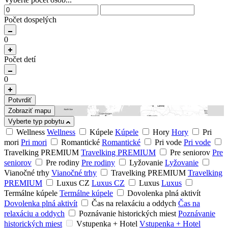
Počet dospelých
0
Počet detí
0
Potvrdiť
Zobraziť mapu
Vyberte typ pobytu
Wellness
Wellness
Kúpele
Kúpele
Hory
Hory
Pri
mori
Pri mori
Romantické
Romantické
Pri vode
Pri vode
Travelking PREMIUM
Travelking PREMIUM
Pre seniorov
Pre
seniorov
Pre rodiny
Pre rodiny
Lyžovanie
Lyžovanie
Vianočné trhy
Vianočné trhy
Travelking PREMIUM
Travelking
PREMIUM
Luxus CZ
Luxus CZ
Luxus
Luxus
Termálne kúpele
Termálne kúpele
Dovolenka plná aktivít
Dovolenka plná aktivít
Čas na relaxáciu a oddych
Čas na
relaxáciu a oddych
Poznávanie historických miest
Poznávanie
historických miest
Vstupenka + Hotel
Vstupenka + Hotel