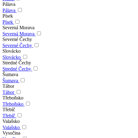
Pálava
Pálava
Písek
Písek
Severná Morava
Severná Morava
Severné Čechy
Severné Čechy
Slovácko
Slovácko
Stredné Čechy
Stredné Čechy
Šumava
Šumava
Tábor
Tábor
Třeboňsko
Třeboňsko
Třebíč
Třebíč
Valašsko
Valašsko
Vysočina