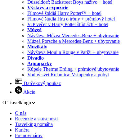
Düsseldorf: Backstreet Boys naživo + hotel
Výstavy a expozície
Filmové štúdiá Harry Potter™ + hotel
Filmové štúdiá Hra o tróny + prémiový hotel
VIP večer v Harry Potter štúdiách + hotel
Múzeá
Návšteva Múzea Mercedes-Benz + ubytovanie
Múzeá Porsche a Mercedes-Benz + ubytovanie
Muzikály
Návšteva Moulin Rouge v Paríži + ubytovanie
Divadlo
Aquaparky
Kúpele Therme Erding + prémiové ubytovanie
Vodný svet Rulantica: Vstupenky a pobyt
Darčekový poukaz
Akcie
O Travelkingu
O nás
Recenzie a skúsenosti
Travelking pomáha
Kariéra
Pre novinárov