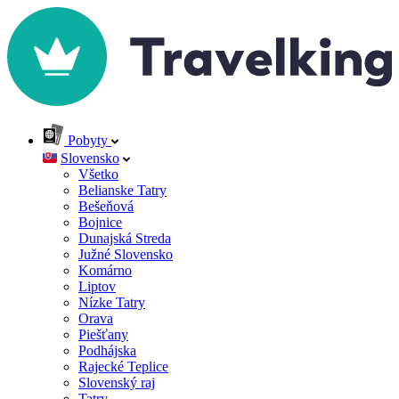
Pobyty
Slovensko
Všetko
Belianske Tatry
Bešeňová
Bojnice
Dunajská Streda
Južné Slovensko
Komárno
Liptov
Nízke Tatry
Orava
Piešťany
Podhájska
Rajecké Teplice
Slovenský raj
Tatry