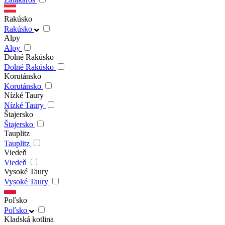
Rakúsko
Rakúsko
Alpy
Alpy
Dolné Rakúsko
Dolné Rakúsko
Korutánsko
Korutánsko
Nízké Taury
Nízké Taury
Štajersko
Štajersko
Tauplitz
Tauplitz
Viedeň
Viedeň
Vysoké Taury
Vysoké Taury
Poľsko
Poľsko
Kladská kotlina