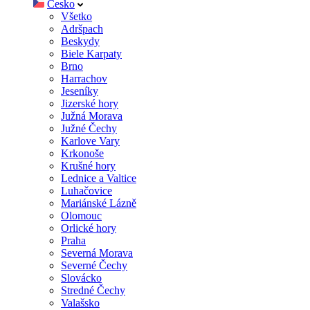
Česko
Všetko
Adršpach
Beskydy
Biele Karpaty
Brno
Harrachov
Jeseníky
Jizerské hory
Južná Morava
Južné Čechy
Karlove Vary
Krkonoše
Krušné hory
Lednice a Valtice
Luhačovice
Mariánské Lázně
Olomouc
Orlické hory
Praha
Severná Morava
Severné Čechy
Slovácko
Stredné Čechy
Valašsko