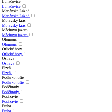
Luhačovice
Luhačovice
Mariánské Lázně
Mariánské Lázně
Moravský kras
Moravský kras
Máchovo jazero
Máchovo jazero
Olomouc
Olomouc
Orlické hory
Orlické hory
Ostrava
Ostrava
Plzeň
Plzeň
Podkrkonošie
Podkrkonošie
Poděbrady
Poděbrady
Posázavie
Posázavie
Praha
Praha