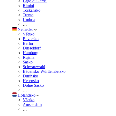
Lago di Garda
Rimini
Toskánsko
Trento
Umbria
…
Nemecko
Všetko
Bavorsko
Berlín
Düsseldorf
Hamburg
Rujana
Sasko
Schwarzwald
Bádensko-Württembersko
Durínsko
Hesensko
Dolné Sasko
…
Holandsko
Všetko
Amsterdam
…