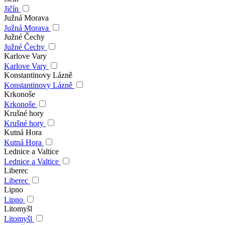
Jičín
Južná Morava
Južná Morava
Južné Čechy
Južné Čechy
Karlove Vary
Karlove Vary
Konstantinovy Lázně
Konstantinovy Lázně
Krkonoše
Krkonoše
Krušné hory
Krušné hory
Kutná Hora
Kutná Hora
Lednice a Valtice
Lednice a Valtice
Liberec
Liberec
Lipno
Lipno
Litomyšl
Litomyšl