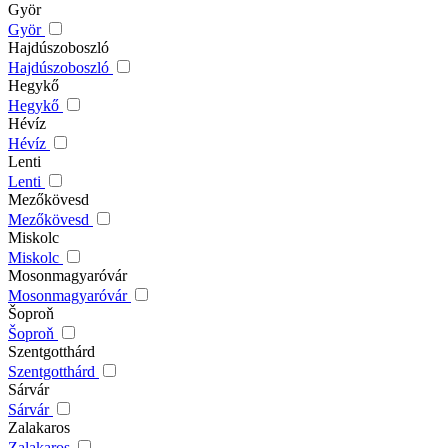
Györ
Györ
Hajdúszoboszló
Hajdúszoboszló
Hegykő
Hegykő
Hévíz
Hévíz
Lenti
Lenti
Mezőkövesd
Mezőkövesd
Miskolc
Miskolc
Mosonmagyaróvár
Mosonmagyaróvár
Šoproň
Šoproň
Szentgotthárd
Szentgotthárd
Sárvár
Sárvár
Zalakaros
Zalakaros