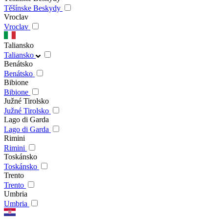
Těšínske Beskydy
Vroclav
Vroclav
Taliansko
Taliansko
Benátsko
Benátsko
Bibione
Bibione
Južné Tirolsko
Južné Tirolsko
Lago di Garda
Lago di Garda
Rimini
Rimini
Toskánsko
Toskánsko
Trento
Trento
Umbria
Umbria