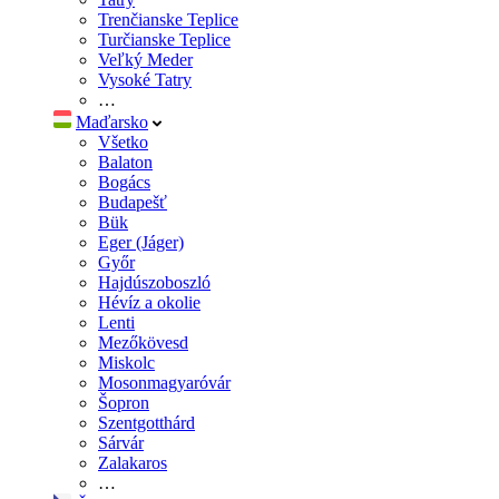
Trenčianske Teplice
Turčianske Teplice
Veľký Meder
Vysoké Tatry
…
Maďarsko
Všetko
Balaton
Bogács
Budapešť
Bük
Eger (Jáger)
Győr
Hajdúszoboszló
Hévíz a okolie
Lenti
Mezőkövesd
Miskolc
Mosonmagyaróvár
Šopron
Szentgotthárd
Sárvár
Zalakaros
…