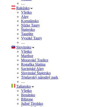
…
Rakúsko
Všetko
Alpy
Korutánsko
Nízke Taury
Štajersko
Tauplitz
Vysoké Taury
…
Slovinsko
Všetko
Maribor
Moravské Toplice
Rogaška Slatina
Savinjské Alpy
Slovinské Štajersko
Triglavský národný park
…
Taliansko
Všetko
Benátsko
Bibione
Južné Tirolsko