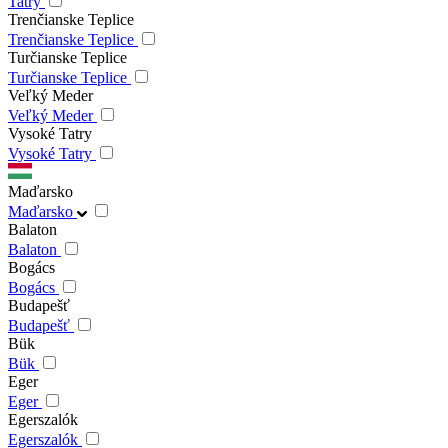
Tatry
Trenčianske Teplice
Trenčianske Teplice
Turčianske Teplice
Turčianske Teplice
Veľký Meder
Veľký Meder
Vysoké Tatry
Vysoké Tatry
Maďarsko
Maďarsko
Balaton
Balaton
Bogács
Bogács
Budapešť
Budapešť
Bük
Bük
Eger
Eger
Egerszalók
Egerszalók