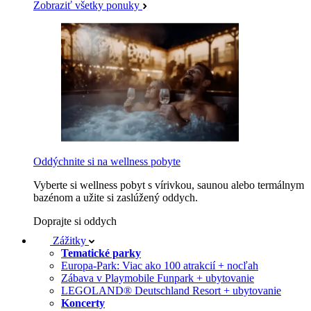
Zobraziť všetky ponuky
Oddýchnite si na wellness pobyte
Vyberte si wellness pobyt s vírivkou, saunou alebo termálnym
bazénom a užite si zaslúžený oddych.
Doprajte si oddych
Zážitky
Tematické parky
Europa-Park: Viac ako 100 atrakcií + nocľah
Zábava v Playmobile Funpark + ubytovanie
LEGOLAND® Deutschland Resort + ubytovanie
Koncerty