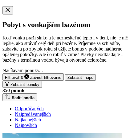
Pobyt s vonkajším bazénom
Keď vonku praží slnko a je neznesiteľné teplo i v tieni, nie je nič
lepšie, ako stráviť celý deň pri bazéne. Príjemne sa schladíte,
zabavíte a po zbytok roku si užijete bonus v podobe nádherne
opálenej pokožky. Ale čo robiť v zime? Plavky neodkladajte -
bazény s termálnou vodou bývajú otvorené celoročne.
Načítavam ponuky...
Filtrovať
0
Zavrieť
filtrovanie
Zobraziť mapu
Zobraziť ponuky
350
ponúk
Radiť podľa
Odporúčaných
Najpredávanejších
Najlacnejších
Najnovších