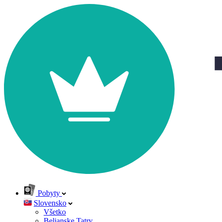
Pobyty
Slovensko
Všetko
Belianske Tatry