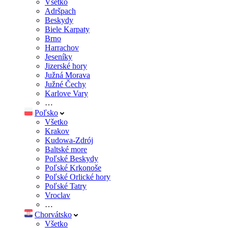
Všetko
Adršpach
Beskydy
Biele Karpaty
Brno
Harrachov
Jeseníky
Jizerské hory
Južná Morava
Južné Čechy
Karlove Vary
…
Poľsko
Všetko
Krakov
Kudowa-Zdrój
Baltské more
Poľské Beskydy
Poľské Krkonoše
Poľské Orlické hory
Poľské Tatry
Vroclav
…
Chorvátsko
Všetko