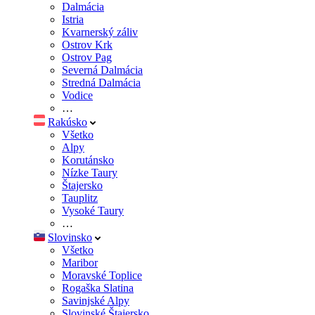
Dalmácia
Istria
Kvarnerský záliv
Ostrov Krk
Ostrov Pag
Severná Dalmácia
Stredná Dalmácia
Vodice
…
Rakúsko
Všetko
Alpy
Korutánsko
Nízke Taury
Štajersko
Tauplitz
Vysoké Taury
…
Slovinsko
Všetko
Maribor
Moravské Toplice
Rogaška Slatina
Savinjské Alpy
Slovinské Štajersko