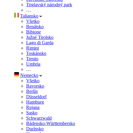
Triglavský národný park
…
Taliansko
Všetko
Benátsko
Bibione
Južné Tirolsko
Lago di Garda
Rimini
Toskánsko
Trento
Umbria
…
Nemecko
Všetko
Bavorsko
Berlín
Düsseldorf
Hamburg
Rujana
Sasko
Schwarzwald
Bádensko-Württembersko
Durínsko