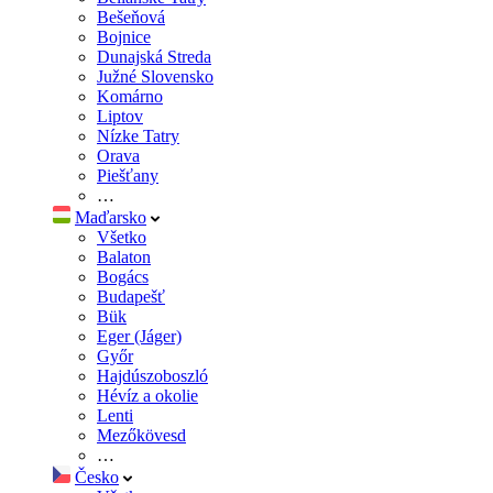
Bešeňová
Bojnice
Dunajská Streda
Južné Slovensko
Komárno
Liptov
Nízke Tatry
Orava
Piešťany
…
Maďarsko
Všetko
Balaton
Bogács
Budapešť
Bük
Eger (Jáger)
Győr
Hajdúszoboszló
Hévíz a okolie
Lenti
Mezőkövesd
…
Česko