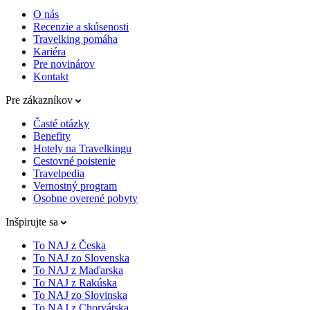
O nás
Recenzie a skúsenosti
Travelking pomáha
Kariéra
Pre novinárov
Kontakt
Pre zákazníkov
Časté otázky
Benefity
Hotely na Travelkingu
Cestovné poistenie
Travelpedia
Vernostný program
Osobne overené pobyty
Inšpirujte sa
To NAJ z Česka
To NAJ zo Slovenska
To NAJ z Maďarska
To NAJ z Rakúska
To NAJ zo Slovinska
To NAJ z Chorvátska