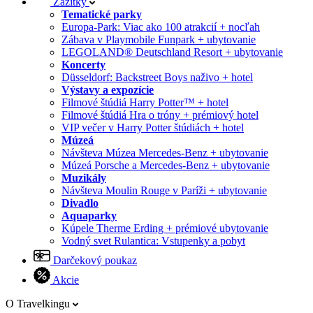
Zážitky
Tematické parky
Europa-Park: Viac ako 100 atrakcií + nocľah
Zábava v Playmobile Funpark + ubytovanie
LEGOLAND® Deutschland Resort + ubytovanie
Koncerty
Düsseldorf: Backstreet Boys naživo + hotel
Výstavy a expozície
Filmové štúdiá Harry Potter™ + hotel
Filmové štúdiá Hra o tróny + prémiový hotel
VIP večer v Harry Potter štúdiách + hotel
Múzeá
Návšteva Múzea Mercedes-Benz + ubytovanie
Múzeá Porsche a Mercedes-Benz + ubytovanie
Muzikály
Návšteva Moulin Rouge v Paríži + ubytovanie
Divadlo
Aquaparky
Kúpele Therme Erding + prémiové ubytovanie
Vodný svet Rulantica: Vstupenky a pobyt
Darčekový poukaz
Akcie
O Travelkingu