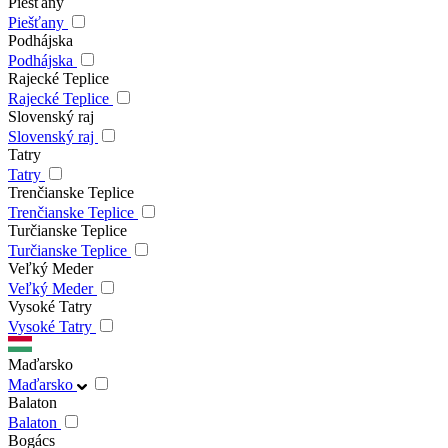
Piešťany
Piešťany
Podhájska
Podhájska
Rajecké Teplice
Rajecké Teplice
Slovenský raj
Slovenský raj
Tatry
Tatry
Trenčianske Teplice
Trenčianske Teplice
Turčianske Teplice
Turčianske Teplice
Veľký Meder
Veľký Meder
Vysoké Tatry
Vysoké Tatry
Maďarsko
Maďarsko
Balaton
Balaton
Bogács