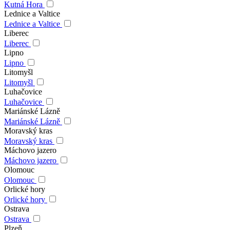
Kutná Hora
Lednice a Valtice
Lednice a Valtice
Liberec
Liberec
Lipno
Lipno
Litomyšl
Litomyšl
Luhačovice
Luhačovice
Mariánské Lázně
Mariánské Lázně
Moravský kras
Moravský kras
Máchovo jazero
Máchovo jazero
Olomouc
Olomouc
Orlické hory
Orlické hory
Ostrava
Ostrava
Plzeň