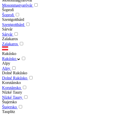
Mosonmagyaróvár
Mosonmagyaróvár
Šoproň
Šoproň
Szentgotthárd
Szentgotthárd
Sárvár
Sárvár
Zalakaros
Zalakaros
Rakúsko
Rakúsko
Alpy
Alpy
Dolné Rakúsko
Dolné Rakúsko
Korutánsko
Korutánsko
Nízké Taury
Nízké Taury
Štajersko
Štajersko
Tauplitz