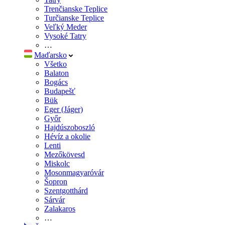
Trenčianske Teplice
Turčianske Teplice
Veľký Meder
Vysoké Tatry
…
Maďarsko
Všetko
Balaton
Bogács
Budapešť
Bük
Eger (Jáger)
Győr
Hajdúszoboszló
Hévíz a okolie
Lenti
Mezőkövesd
Miskolc
Mosonmagyaróvár
Šopron
Szentgotthárd
Sárvár
Zalakaros
…