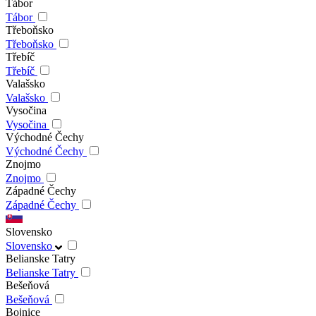
Tábor
Tábor
Třeboňsko
Třeboňsko
Třebíč
Třebíč
Valašsko
Valašsko
Vysočina
Vysočina
Východné Čechy
Východné Čechy
Znojmo
Znojmo
Západné Čechy
Západné Čechy
Slovensko
Slovensko
Belianske Tatry
Belianske Tatry
Bešeňová
Bešeňová
Bojnice