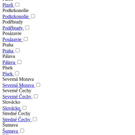
Plzeň
Podkrkonošie
Podkrkonošie
Poděbrady
Poděbrady
Posázavie
Posázavie
Praha
Praha
Pálava
Pálava
Písek
Písek
Severná Morava
Severná Morava
Severné Čechy
Severné Čechy
Slovácko
Slovácko
Stredné Čechy
Stredné Čechy
Šumava
Šumava