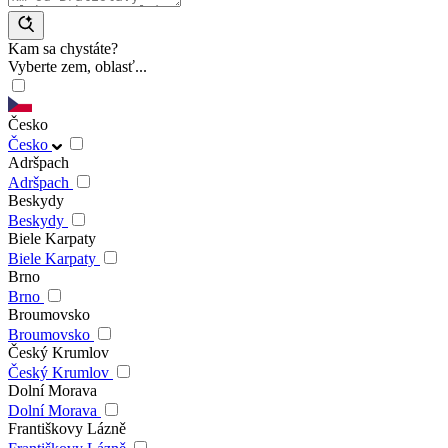
Kam sa chystáte?
Vyberte zem, oblasť...
Česko
Česko
Adršpach
Adršpach
Beskydy
Beskydy
Biele Karpaty
Biele Karpaty
Brno
Brno
Broumovsko
Broumovsko
Český Krumlov
Český Krumlov
Dolní Morava
Dolní Morava
Františkovy Lázně