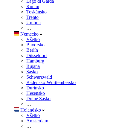
Lago di Garda
Rimini
Toskánsko
Trento
Umbria
…
Nemecko
Všetko
Bavorsko
Berlín
Düsseldorf
Hamburg
Rujana
Sasko
Schwarzwald
Bádensko-Württembersko
Durínsko
Hesensko
Dolné Sasko
…
Holandsko
Všetko
Amsterdam
…