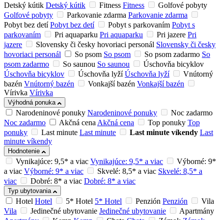
Detský kútik
Detský kútik
Fitness
Fitness
Golfové pobyty
Golfové pobyty
Parkovanie zdarma
Parkovanie zdarma
Pobyt bez detí
Pobyt bez detí
Pobyt s parkovaním
Pobyt s
parkovaním
Pri aquaparku
Pri aquaparku
Pri jazere
Pri
jazere
Slovensky či česky hovoriaci personál
Slovensky či česky
hovoriaci personál
So psom
So psom
So psom zadarmo
So
psom zadarmo
So saunou
So saunou
Úschovňa bicyklov
Úschovňa bicyklov
Úschovňa lyží
Úschovňa lyží
Vnútorný
bazén
Vnútorný bazén
Vonkajší bazén
Vonkajší bazén
Vírivka
Vírivka
Výhodná ponuka
Narodeninové ponuky
Narodeninové ponuky
Noc zadarmo
Noc zadarmo
Akčná cena
Akčná cena
Top ponuky
Top
ponuky
Last minute
Last minute
Last minute víkendy
Last
minute víkendy
Hodnotenie
Vynikajúce: 9,5* a viac
Vynikajúce: 9,5* a viac
Výborné: 9*
a viac
Výborné: 9* a viac
Skvelé: 8,5* a viac
Skvelé: 8,5* a
viac
Dobré: 8* a viac
Dobré: 8* a viac
Typ ubytovania
Hotel
Hotel
5* Hotel
5* Hotel
Penzión
Penzión
Vila
Vila
Jedinečné ubytovanie
Jedinečné ubytovanie
Apartmány