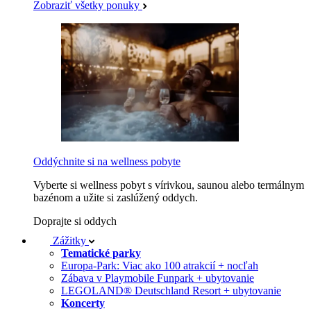
Zobraziť všetky ponuky
Oddýchnite si na wellness pobyte
Vyberte si wellness pobyt s vírivkou, saunou alebo termálnym
bazénom a užite si zaslúžený oddych.
Doprajte si oddych
Zážitky
Tematické parky
Europa-Park: Viac ako 100 atrakcií + nocľah
Zábava v Playmobile Funpark + ubytovanie
LEGOLAND® Deutschland Resort + ubytovanie
Koncerty