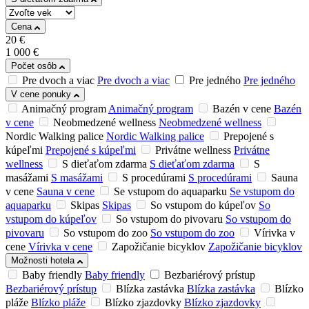
Cena
20
€
1 000
€
Počet osôb
Pre dvoch a viac
Pre dvoch a viac
Pre jedného
Pre jedného
V cene ponuky
Animačný program
Animačný program
Bazén v cene
Bazén
v cene
Neobmedzené wellness
Neobmedzené wellness
Nordic Walking palice
Nordic Walking palice
Prepojené s
kúpeľmi
Prepojené s kúpeľmi
Privátne wellness
Privátne
wellness
S dieťaťom zdarma
S dieťaťom zdarma
S
masážami
S masážami
S procedúrami
S procedúrami
Sauna
v cene
Sauna v cene
Se vstupom do aquaparku
Se vstupom do
aquaparku
Skipas
Skipas
So vstupom do kúpeľov
So
vstupom do kúpeľov
So vstupom do pivovaru
So vstupom do
pivovaru
So vstupom do zoo
So vstupom do zoo
Vírivka v
cene
Vírivka v cene
Zapožičanie bicyklov
Zapožičanie bicyklov
Možnosti hotela
Baby friendly
Baby friendly
Bezbariérový prístup
Bezbariérový prístup
Blízka zastávka
Blízka zastávka
Blízko
pláže
Blízko pláže
Blízko zjazdovky
Blízko zjazdovky