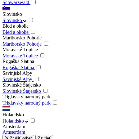
Schwarzwald
Slovinsko
Slovinsko
Bled a okolie
Bled a okolie
Mariborsko Pohorje
Mariborsko Pohorje
Moravské Toplice
Moravské Toplice
Rogaška Slatina
Rogaška Slatina
Savinjské Alpy
Savinjské Alpy
Slovinské Štajersko
Slovinské Štajersko
Triglavský národný park
Triglavský národný park
Holandsko
Holandsko
Amsterdam
Amsterdam
Zrušiť výber
Zavrieť