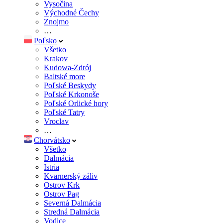
Vysočina
Východné Čechy
Znojmo
…
Poľsko
Všetko
Krakov
Kudowa-Zdrój
Baltské more
Poľské Beskydy
Poľské Krkonoše
Poľské Orlické hory
Poľské Tatry
Vroclav
…
Chorvátsko
Všetko
Dalmácia
Istria
Kvarnerský záliv
Ostrov Krk
Ostrov Pag
Severná Dalmácia
Stredná Dalmácia
Vodice