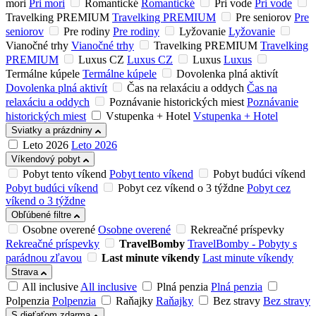
mori
Pri mori
Romantické
Romantické
Pri vode
Pri vode
Travelking PREMIUM
Travelking PREMIUM
Pre seniorov
Pre
seniorov
Pre rodiny
Pre rodiny
Lyžovanie
Lyžovanie
Vianočné trhy
Vianočné trhy
Travelking PREMIUM
Travelking
PREMIUM
Luxus CZ
Luxus CZ
Luxus
Luxus
Termálne kúpele
Termálne kúpele
Dovolenka plná aktivít
Dovolenka plná aktivít
Čas na relaxáciu a oddych
Čas na
relaxáciu a oddych
Poznávanie historických miest
Poznávanie
historických miest
Vstupenka + Hotel
Vstupenka + Hotel
Sviatky a prázdniny
Leto 2026
Leto 2026
Víkendový pobyt
Pobyt tento víkend
Pobyt tento víkend
Pobyt budúci víkend
Pobyt budúci víkend
Pobyt cez víkend o 3 týždne
Pobyt cez
víkend o 3 týždne
Obľúbené filtre
Osobne overené
Osobne overené
Rekreačné príspevky
Rekreačné príspevky
TravelBomby
TravelBomby - Pobyty s
parádnou zľavou
Last minute víkendy
Last minute víkendy
Strava
All inclusive
All inclusive
Plná penzia
Plná penzia
Polpenzia
Polpenzia
Raňajky
Raňajky
Bez stravy
Bez stravy
S dieťaťom zdarma