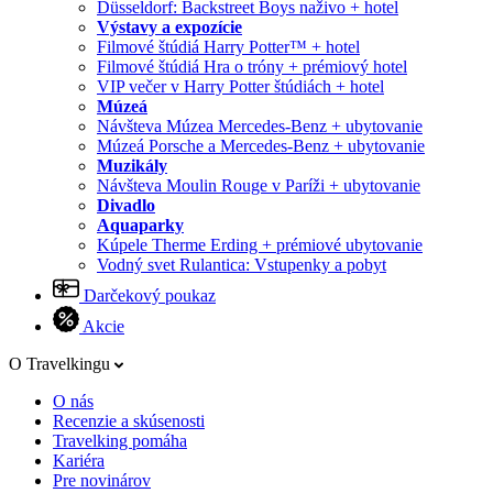
Düsseldorf: Backstreet Boys naživo + hotel
Výstavy a expozície
Filmové štúdiá Harry Potter™ + hotel
Filmové štúdiá Hra o tróny + prémiový hotel
VIP večer v Harry Potter štúdiách + hotel
Múzeá
Návšteva Múzea Mercedes-Benz + ubytovanie
Múzeá Porsche a Mercedes-Benz + ubytovanie
Muzikály
Návšteva Moulin Rouge v Paríži + ubytovanie
Divadlo
Aquaparky
Kúpele Therme Erding + prémiové ubytovanie
Vodný svet Rulantica: Vstupenky a pobyt
Darčekový poukaz
Akcie
O Travelkingu
O nás
Recenzie a skúsenosti
Travelking pomáha
Kariéra
Pre novinárov