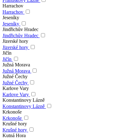
Františkovy Lázně
Harrachov
Harrachov
Jeseníky
Jeseníky
Jindřichův Hradec
Jindřichův Hradec
Jizerské hory
Jizerské hory
Jičín
Jičín
Južná Morava
Južná Morava
Južné Čechy
Južné Čechy
Karlove Vary
Karlove Vary
Konstantinovy Lázně
Konstantinovy Lázně
Krkonoše
Krkonoše
Krušné hory
Krušné hory
Kutná Hora