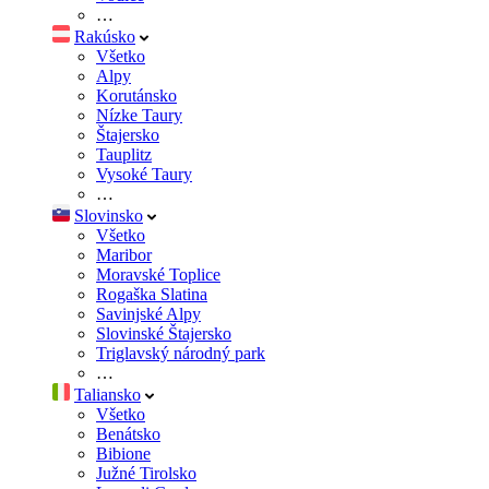
…
Rakúsko
Všetko
Alpy
Korutánsko
Nízke Taury
Štajersko
Tauplitz
Vysoké Taury
…
Slovinsko
Všetko
Maribor
Moravské Toplice
Rogaška Slatina
Savinjské Alpy
Slovinské Štajersko
Triglavský národný park
…
Taliansko
Všetko
Benátsko
Bibione
Južné Tirolsko