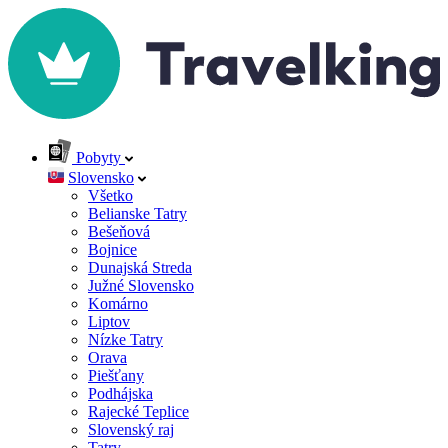
Pobyty
Slovensko
Všetko
Belianske Tatry
Bešeňová
Bojnice
Dunajská Streda
Južné Slovensko
Komárno
Liptov
Nízke Tatry
Orava
Piešťany
Podhájska
Rajecké Teplice
Slovenský raj
Tatry