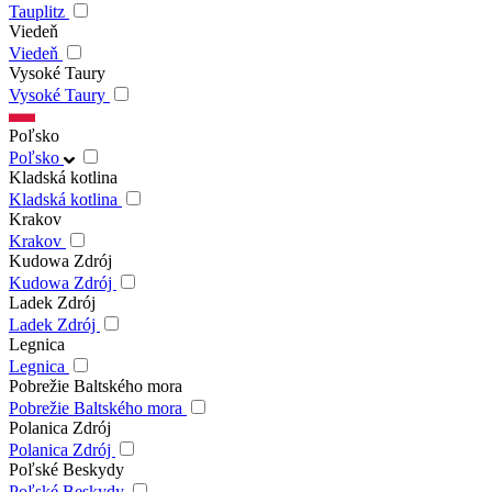
Tauplitz
Viedeň
Viedeň
Vysoké Taury
Vysoké Taury
Poľsko
Poľsko
Kladská kotlina
Kladská kotlina
Krakov
Krakov
Kudowa Zdrój
Kudowa Zdrój
Ladek Zdrój
Ladek Zdrój
Legnica
Legnica
Pobrežie Baltského mora
Pobrežie Baltského mora
Polanica Zdrój
Polanica Zdrój
Poľské Beskydy
Poľské Beskydy