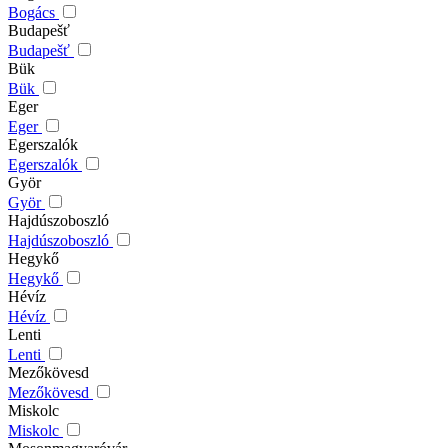
Bogács
Budapešť
Budapešť
Bük
Bük
Eger
Eger
Egerszalók
Egerszalók
Györ
Györ
Hajdúszoboszló
Hajdúszoboszló
Hegykő
Hegykő
Hévíz
Hévíz
Lenti
Lenti
Mezőkövesd
Mezőkövesd
Miskolc
Miskolc