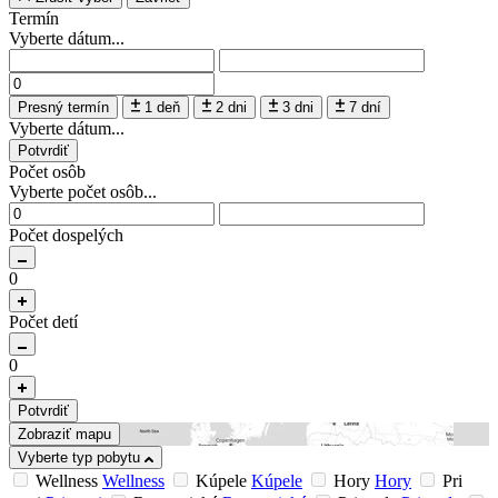
Termín
Vyberte dátum...
Presný termín
1 deň
2 dni
3 dni
7 dní
Vyberte dátum...
Potvrdiť
Počet osôb
Vyberte počet osôb...
Počet dospelých
0
Počet detí
0
Potvrdiť
Zobraziť mapu
Vyberte typ pobytu
Wellness
Wellness
Kúpele
Kúpele
Hory
Hory
Pri