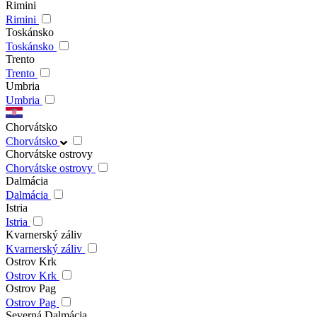
Rimini
Rimini
Toskánsko
Toskánsko
Trento
Trento
Umbria
Umbria
Chorvátsko
Chorvátsko
Chorvátske ostrovy
Chorvátske ostrovy
Dalmácia
Dalmácia
Istria
Istria
Kvarnerský záliv
Kvarnerský záliv
Ostrov Krk
Ostrov Krk
Ostrov Pag
Ostrov Pag
Severná Dalmácia