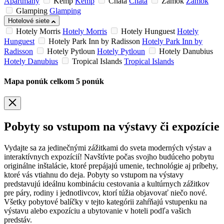
Apartmány
Kemp
Kemp
Chata
Chata
Zámok
Zámok
Glamping
Glamping
Hotelové siete
Hotely Morris
Hotely Morris
Hotely Hunguest
Hotely
Hunguest
Hotely Park Inn by Radisson
Hotely Park Inn by
Radisson
Hotely Pytloun
Hotely Pytloun
Hotely Danubius
Hotely Danubius
Tropical Islands
Tropical Islands
Mapa ponúk
celkom
5
ponúk
Pobyty so vstupom na výstavy či expozície
Vydajte sa za jedinečnými zážitkami do sveta moderných výstav a
interaktívnych expozícií! Navštívte počas svojho budúceho pobytu
originálne inštalácie, ktoré prepájajú umenie, technológie aj príbehy,
ktoré vás vtiahnu do deja. Pobyty so vstupom na výstavy
predstavujú ideálnu kombináciu cestovania a kultúrnych zážitkov
pre páry, rodiny i jednotlivcov, ktorí túžia objavovať niečo nové.
Všetky pobytové balíčky v tejto kategórii zahŕňajú vstupenku na
výstavu alebo expozíciu a ubytovanie v hoteli podľa vašich
predstáv.